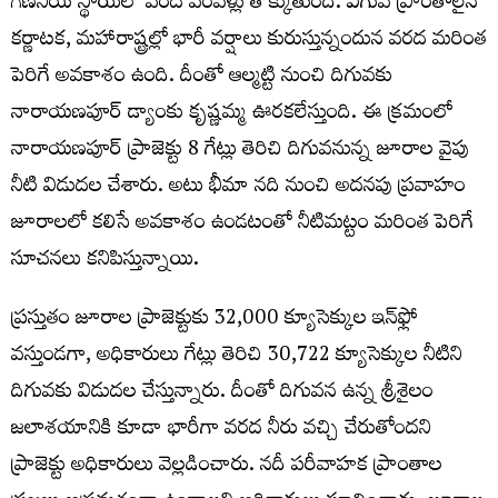
గణనీయ స్థాయిలో వరద పరవళ్లు తొక్కుతుంది. ఎగువ ప్రాంతాలైన
కర్ణాటక, మహారాష్ట్రల్లో భారీ వర్షాలు కురుస్తున్నందున వరద మరింత
పెరిగే అవకాశం ఉంది. దీంతో ఆల్మట్టి నుంచి‌ దిగువకు
నారాయణపూర్‌ డ్యాంకు కృష్ణమ్మ ఊరకలేస్తుంది. ఈ క్రమంలో
నారాయణపూర్‌ ప్రాజెక్టు 8 గేట్లు తెరిచి దిగువనున్న జూరాల వైపు
నీటి విడుదల చేశారు. అటు భీమా నది నుంచి అదనపు ప్రవాహం
జూరాలలో కలిసే అవకాశం ఉండటంతో నీటిమట్టం మరింత పెరిగే
సూచనలు కనిపిస్తున్నాయి.
ప్రస్తుతం జూరాల ప్రాజెక్టుకు 32,000 క్యూసెక్కుల ఇన్‌ఫ్లో
వస్తుండగా, అధికారులు గేట్లు తెరిచి 30,722 క్యూసెక్కుల నీటిని
దిగువకు విడుదల చేస్తున్నారు. దీంతో దిగువన ఉన్న శ్రీశైలం
జలాశయానికి కూడా భారీగా వరద నీరు వచ్చి చేరుతోందని
ప్రాజెక్టు అధికారులు వెల్లడించారు. నదీ పరీవాహక ప్రాంతాల