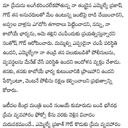
మా ప్రేమను అంగీకరించలేకపోతున్న నా తండ్రైన ఎమ్మెల్యే ప్రకాష్
గౌడ్ తన అనుచరులతో మేం ఉంటున్న ఇంటిపై దాడి చేయించారని,
అప్పుల వాళ్లను ఎగదోసి తగాదాలు పెట్టించాడని, నన్ను, నా
కాబోయే భార్యను, ఆమె తల్లిని చంపేందుకు ప్రయత్నిస్తున్నారని
సంతోష్ గౌడ్ ఆరోపించారు. మమ్మల్ని ఎప్పుడైనా చంపే పరిస్థితి
ఉందని, ఎమ్మెల్యేగా నా తండ్రి తన పలుకుబడితో పోలీసులను,
వ్యవస్థలను మేనేజ్ చేసే పరిస్థితి ఉందని ఆందోళన వ్యక్తం చేశాడు.
తనకు, తనకు కాబోయే భార్య కుటుంబానికి ప్రాణహాని ఉందని
పేర్కొంటూ, వెంటనే పోలీసు రక్షణ కల్పించాలని ప్రభుత్వాన్ని
కోరారు.
ఇటీవల కేంద్ర మంత్రి బండి సంజయ్ కుమారుడు బండి భగీరథ
ప్రేమ వ్యవహారం ఫోక్సో కేసు వరకు వెళ్లిన వివాదం
మరువకముందే.. ఎమ్మెల్యే ప్రకాశ్ గౌడ్ కొడుకు ప్రేమ వ్యవహారం