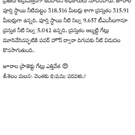
ప్రజలు అప్రమత్తంగా ఉండాలని అధికారులు సూచించారు. జూరాల
పూర్తి స్థాయి నీటిమట్టం 318.516 మీటర్లు కాగా ప్రస్తుతం 315.91
మీటర్లుగా ఉన్నది. పూర్తి స్థాయి నీటి నిల్వ 9.657 టీఎంసీలగానూ
ప్రస్తుత నీటి నిల్వ 5.042 ఉన్నది. ప్రస్తుతం ఆల్మట్టి గేట్లు
మూసివేసినప్పటికి పవర్ హౌస్ ద్వారా దిగువకు నీటి విడుదల
కొనసాగుతుంది.
జూరాల ప్రాజెక్టు గేట్లు ఎత్తివేత 😍
శ్రీశైలం మల్లన్న చెంతకు కృష్ణమ్మ పరవళ్లు.!
ఇన్‌ఫ్లో: 32,000 క్యూసెక్కులు
అవుట్‌ఫ్లో: 30,722 క్యూసెక్కులు
#Jurala
#Srisailam
VideoVikas
pic.twitter.com/mYp1IqZB4X
— Hi Kollapur (@HiKollapur)
July 28, 2026