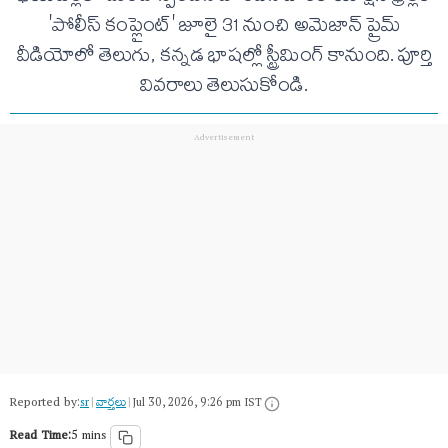
'పోలీస్ కంప్లైంట్' జూలై 31 నుంచి అమెజాన్ ప్రైమ్
వీడియోలో తెలుగు, కన్నడ భాషల్లో స్ట్రీమింగ్ కానుంది. పూర్తి
వివరాలు తెలుసుకోండి.
Reported by:
sr
|
వార్త‌లు
|
Jul 30, 2026, 9:26 pm IST
Read Time:
5 mins