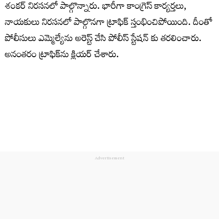
శంకర్ నిర‌స‌న‌లో పాల్గొన్నారు. భారీగా కాంగ్రెస్ కార్యర్తలు,
నాయ‌కులు నిర‌స‌న‌లో పాల్గొన‌గా ట్రాఫిక్ స్తంభించిపోయింది. దీంతో
పోలీసులు ఎమ్మెల్యేను అరెస్ట్ చేసి పోలీస్ స్టేష‌న్ కు త‌ర‌లించారు.
అనంత‌రం ట్రాఫిక్‌ను క్లియర్ చేశారు.