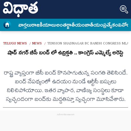
వార్త‌లు
రాజకీయాలు
అంత‌ర్జాతీయం
జాతీయం
ప్రత్యేకం
వినోద
TELUGU NEWS
NEWS
TENSION SHADNAGAR BC BANDH CONGRESS
/
/
షాద్ నగర్ బీసీ బంద్ లో ఉద్రిక్తతి .. కాంగ్రెస్ ఎమ్మెల్యే అరెస్టె
రాష్ట్ర వ్యాప్తంగా బీసీ బంద్ కొనసాగుతున్న సంగతి తెలిసిందే.
బంద్ నేపథ్యంలో ఉదయం నుండే ఆర్టీసీ బస్సులు
నిలిచిపోయాయి. ఇతర వ్యాపార, వాణిజ్య సంస్థలు కూడా
స్వచ్ఛందంగా బంద్‌కు మద్దతిస్తూ స్వచ్ఛంగా మూసివేశారు.