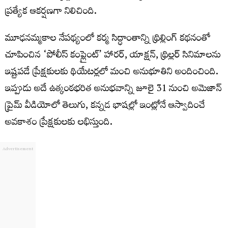
ప్రత్యేక ఆకర్షణగా నిలిచింది.
మూఢనమ్మకాల నేపథ్యంలో కర్మ సిద్ధాంతాన్ని థ్రిల్లింగ్ కథనంతో
చూపించిన ‘పోలీస్ కంప్లైంట్’ హారర్, యాక్షన్, థ్రిల్లర్ సినిమాలను
ఇష్టపడే ప్రేక్షకులకు థియేటర్లలో మంచి అనుభూతిని అందించింది.
ఇప్పుడు అదే ఉత్కంఠభరిత అనుభవాన్ని జూలై 31 నుంచి అమెజాన్
ప్రైమ్ వీడియోలో తెలుగు, కన్నడ భాషల్లో ఇంట్లోనే ఆస్వాదించే
అవకాశం ప్రేక్షకులకు లభిస్తుంది.