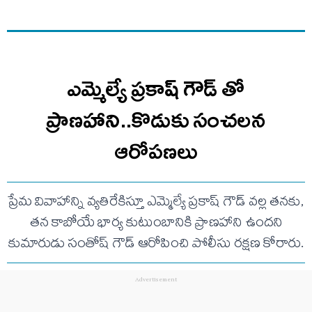
ఎమ్మెల్యే ప్రకాష్ గౌడ్ తో
ప్రాణహాని..కొడుకు సంచలన
ఆరోపణలు
ప్రేమ వివాహాన్ని వ్యతిరేకిస్తూ ఎమ్మెల్యే ప్రకాష్ గౌడ్ వల్ల తనకు,
తన కాబోయే భార్య కుటుంబానికి ప్రాణహాని ఉందని
కుమారుడు సంతోష్ గౌడ్ ఆరోపించి పోలీసు రక్షణ కోరారు.