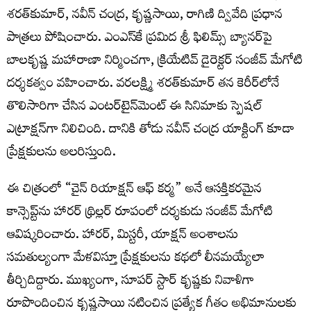
శరత్‌కుమార్, నవీన్ చంద్ర, కృష్ణసాయి, రాగిణి ద్వివేది ప్రధాన
పాత్రలు పోషించారు. ఎంఎస్‌కే ప్రమిద శ్రీ ఫిలిమ్స్ బ్యానర్‌పై
బాలకృష్ణ మహారాణా నిర్మించగా, క్రియేటివ్ డైరెక్టర్ సంజీవ్ మేగోటి
దర్శకత్వం వహించారు. వరలక్ష్మి శరత్‌కుమార్ త‌న కెరీర్‌లోనే
తొలిసారిగా చేసిన ఎంట‌ర్‌టైన్‌మెంట్ ఈ సినిమాకు స్పెష‌ల్
ఎట్రాక్ష‌న్‌గా నిలిచింది. దానికి తోడు నవీన్ చంద్ర యాక్టింగ్ కూడా
ప్రేక్ష‌కుల‌ను అల‌రిస్తుంది.
ఈ చిత్రంలో “చైన్ రియాక్షన్ ఆఫ్ కర్మ” అనే ఆసక్తికరమైన
కాన్సెప్ట్‌ను హారర్ థ్రిల్లర్ రూపంలో దర్శకుడు సంజీవ్ మేగోటి
ఆవిష్కరించారు. హారర్, మిస్టరీ, యాక్షన్ అంశాలను
సమతుల్యంగా మేళవిస్తూ ప్రేక్షకులను కథలో లీనమయ్యేలా
తీర్చిదిద్దారు. ముఖ్యంగా, సూపర్ స్టార్ కృష్ణకు నివాళిగా
రూపొందించిన కృష్ణసాయి నటించిన ప్రత్యేక గీతం అభిమానులకు