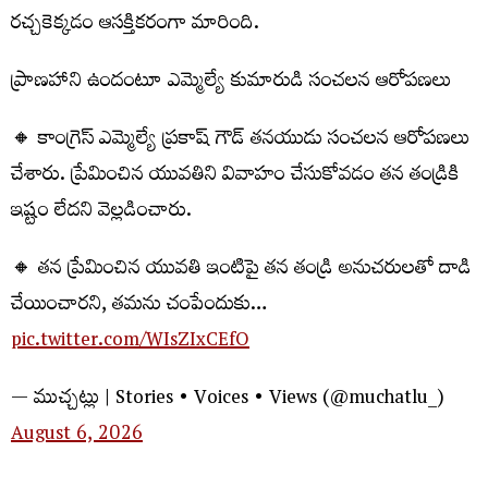
రచ్చకెక్కడం ఆసక్తికరంగా మారింది.
ప్రాణహాని ఉందంటూ ఎమ్మెల్యే కుమారుడి సంచలన ఆరోపణలు
🔸 కాంగ్రెస్ ఎమ్మెల్యే ప్రకాష్ గౌడ్ తనయుడు సంచలన ఆరోపణలు
చేశారు. ప్రేమించిన యువతిని వివాహం చేసుకోవడం తన తండ్రికి
ఇష్టం లేదని వెల్లడించారు.
🔸 తన ప్రేమించిన యువతి ఇంటిపై తన తండ్రి అనుచరులతో దాడి
చేయించారని, తమను చంపేందుకు…
pic.twitter.com/WIsZIxCEfO
— ముచ్చట్లు | Stories • Voices • Views (@muchatlu_)
August 6, 2026