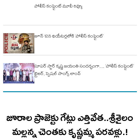
పోలీస్ కంప్లైంట్ మూవీ రివ్యూ
జూన్ 12న థియేటర్లలోకి ‘పోలీస్ కంప్లైంట్’
సూపర్ స్టార్ కృష్ణ జయంతి సందర్భంగా… ‘పోలీస్ కంప్లైంట్’
ట్రైలర్, స్పెషల్ సాంగ్స్ లాంచ్
జూరాల ప్రాజెక్టు గేట్లు ఎత్తివేత..శ్రీశైలం
మల్లన్న చెంతకు కృష్ణమ్మ పరవళ్లు.!