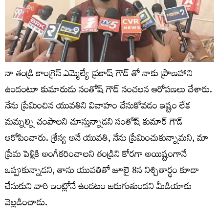
నా తండ్రి కాంగ్రెస్ ఎమ్మెల్యే ప్రకాష్ గౌడ్ తో నాకు ప్రాణహాని
ఉందంటూ కుమారుడు సంతోష్ గౌడ్ సంచలన ఆరోపణలు చేశారు.
నేను ప్రేమించిన యువతిని వివాహం చేసుకోవడం ఇష్టం లేక
మమ్నల్ని చంపాలని చూస్తున్నాడని సంతోష్ కుమార్ గౌడ్
ఆరోపించారు. శ్రేస్య అనే యువతి, నేను ప్రేమించుకున్నామని, మా
ప్రేమ పెళ్లికి అంగీకరించాలని తండ్రిని కోరగా అయిష్టంగానే
ఒప్పుకున్నాడని, తాను యువతితో జూలై 8న నిశ్చితార్ధం కూడా
చేసుకుని వారి ఇంట్లోనే ఉండటం జరుగుతుందని మీడియాకు
వెల్లడించాడు.