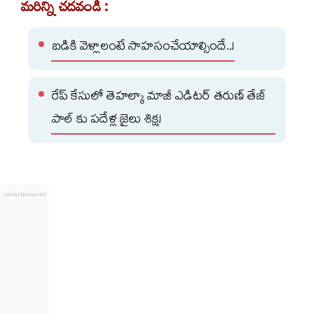
మరిన్ని చదవండి :
బడికి వెళ్లాలంటే సాహసంచేయాల్సిందే..!
రేప్ కేసులో తెహల్కా మాజీ ఎడిటర్ తరుణ్ తేజ్
పాల్ కు పదేళ్ల జైలు శిక్ష!