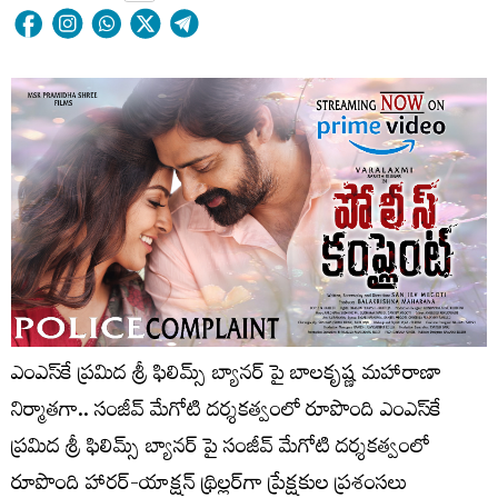
ఎంఎస్‌కే ప్రమిద శ్రీ ఫిలిమ్స్ బ్యానర్ పై బాలకృష్ణ మహారాణా
నిర్మాతగా.. సంజీవ్ మేగోటి దర్శకత్వంలో రూపొంది ఎంఎస్‌కే
ప్రమిద శ్రీ ఫిలిమ్స్ బ్యానర్ పై సంజీవ్ మేగోటి దర్శకత్వంలో
రూపొంది హారర్-యాక్షన్ థ్రిల్లర్‌గా ప్రేక్షకుల ప్రశంసలు