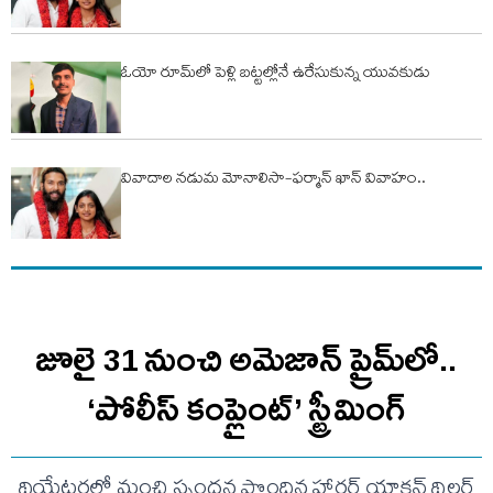
ఓయో రూమ్‌లో పెళ్లి బ‌ట్ట‌ల్లోనే ఉరేసుకున్న యువ‌కుడు
వివాదాల నడుమ మోనాలిసా-ఫర్మాన్ ఖాన్ వివాహం..
జూలై 31 నుంచి అమెజాన్ ప్రైమ్‌లో..
‘పోలీస్ కంప్లైంట్’ స్ట్రీమింగ్
థియేటర్లలో మంచి స్పందన పొందిన హారర్ యాక్షన్ థ్రిల్లర్