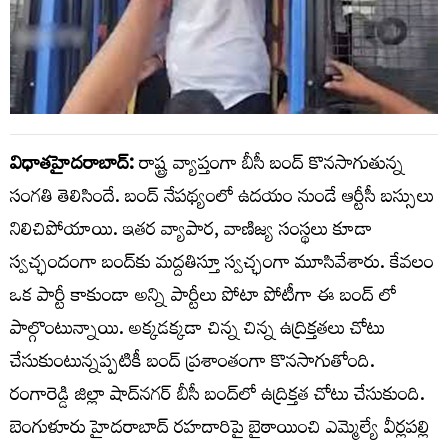
విధాతహైదరాబాద్:
రాష్ట్ర వ్యాప్తంగా బీసీ బంద్ కొనసాగుతున్న
సంగతి తెలిసిందే. బంద్ నేపథ్యంలో ఉదయం నుండే ఆర్టీసీ బస్సులు
నిలిచిపోయాయి. ఇతర వ్యాపార, వాణిజ్య సంస్థలు కూడా
స్వచ్ఛందంగా బంద్‌కు మద్దతిస్తూ స్వచ్ఛంగా మూసివేశారు. కేవలం
ఒక పార్టీ కాకుండా అన్ని పార్టీలు పోటా పోటీగా ఈ బంద్ లో
పాల్గొంటున్నాయి. అక్కడక్కడా చిన్న చిన్న ఉద్రిక్తతలు చోటు
చేసుకుంటున్నప్పటికీ బంద్ ప్రశాంతంగా కొనసాగుతోంది.
రంగారెడ్డి జిల్లా షాద్‌నగర్ బీసీ బంద్‌లో ఉద్రిక్తత చోటు చేసుకుంది.
బెంగుళూరు హైదరాబాద్ రహదారిపై బైఠాయించి ఎమ్మెల్యే వీర్లపల్లి