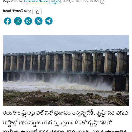
Reported by:
Tejaswini Nanna
|
వార్త‌లు
|
Jul 28, 2026, 1:36 pm IST
Read Time:
3 mins
తెలుగు రాష్ట్రాలపై ఎల్ నినో ప్రభావం ఉన్నప్పటికీ, కృష్ణా నది ఎగువ
రాష్ట్రాల్లో భారీ వర్షాలు కురుస్తున్నాయి. దీంతో కృష్ణా నదిలో