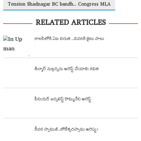
Tension Shadnagar BC bandh.. Congress MLA
RELATED ARTICLES
కాలనీలోకి ఏఐ చిరుత ..చివరికి జైలు పాలు
తీన్మార్ మల్లన్నను అరెస్ట్ చేయాలి: కవిత
సీనియర్ జర్నలిస్ట్ కొమ్మినేని అరెస్ట్
కీచక స్వామిజీ..లోకేశ్వరస్వామి అరెస్టు !