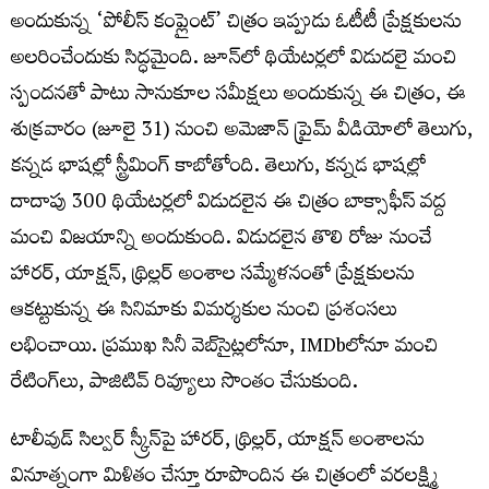
అందుకున్న ‘పోలీస్ కంప్లైంట్’ చిత్రం ఇప్పుడు ఓటీటీ ప్రేక్షకులను
అలరించేందుకు సిద్ధమైంది. జూన్‌లో థియేటర్లలో విడుదలై మంచి
స్పందనతో పాటు సానుకూల సమీక్షలు అందుకున్న ఈ చిత్రం, ఈ
శుక్ర‌వారం (జూలై 31) నుంచి అమెజాన్ ప్రైమ్ వీడియోలో తెలుగు,
కన్నడ భాషల్లో స్ట్రీమింగ్ కాబోతోంది. తెలుగు, కన్నడ భాష‌ల్లో
దాదాపు 300 థియేటర్లలో విడుదలైన ఈ చిత్రం బాక్సాఫీస్ వద్ద
మంచి విజయాన్ని అందుకుంది. విడుదలైన తొలి రోజు నుంచే
హారర్, యాక్షన్, థ్రిల్లర్ అంశాల సమ్మేళనంతో ప్రేక్షకులను
ఆకట్టుకున్న ఈ సినిమాకు విమర్శకుల నుంచి ప్రశంసలు
లభించాయి. ప్రముఖ సినీ వెబ్‌సైట్లలోనూ, IMDbలోనూ మంచి
రేటింగ్‌లు, పాజిటివ్ రివ్యూలు సొంతం చేసుకుంది.
టాలీవుడ్ సిల్వర్ స్క్రీన్‌పై హారర్, థ్రిల్లర్, యాక్షన్ అంశాలను
వినూత్నంగా మిళితం చేస్తూ రూపొందిన ఈ చిత్రంలో వరలక్ష్మి