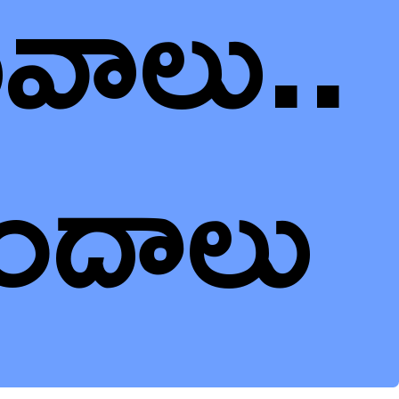
ువాలు..
ందాలు