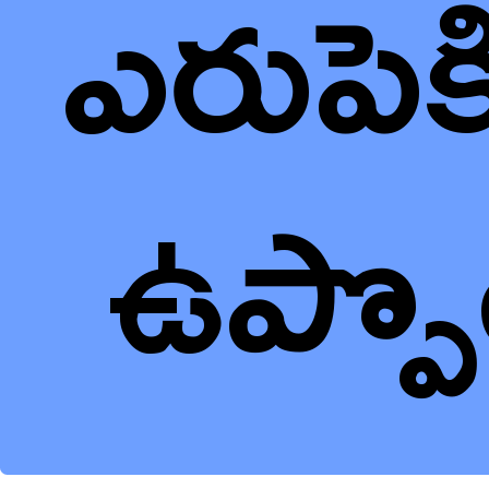
ఎరుపెక
ఉప్ప