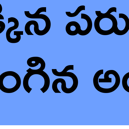
్కిన పర
ొంగిన అ