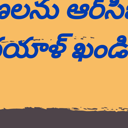
ను ఆర్‌సీబ
యాళ్ ఖండి