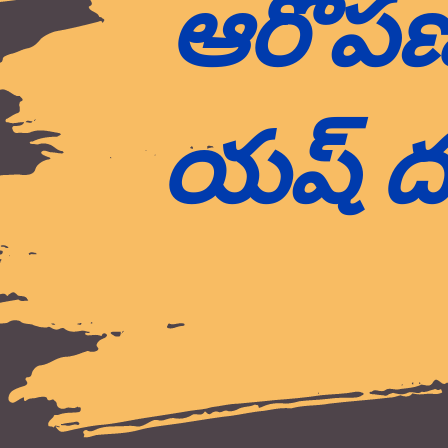
ఆరోపణల
యష్ ద