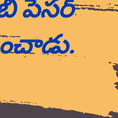
ీ పేసర్
ంచాడు.