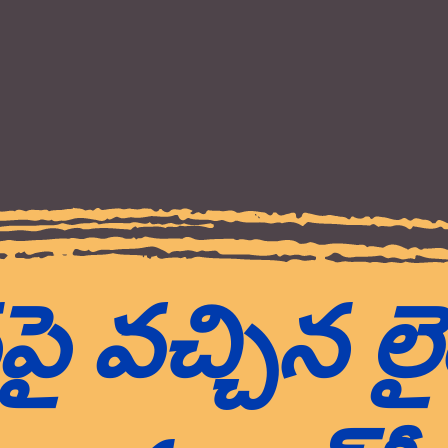
ై వచ్చిన లై