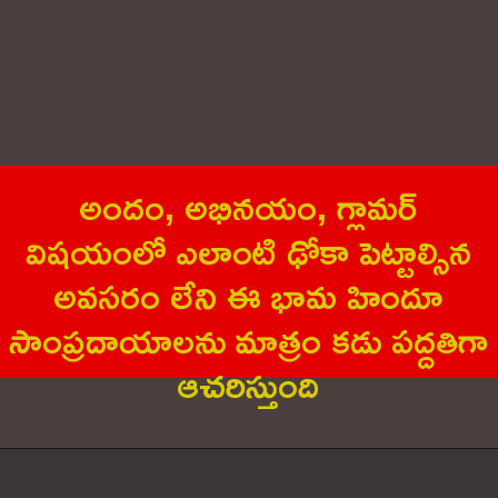
అందం, అభిన‌యం, గ్లామ‌ర్
విష‌యంలో ఎలాంటి ఢోకా పెట్టాల్సిన
అవ‌స‌రం లేని ఈ భామ హిందూ
సాంప్ర‌దాయాల‌ను మాత్రం క‌డు ప‌ద్దతిగా
ఆచ‌రిస్తుంది