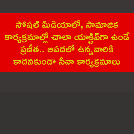
సోష‌ల్ మీడియాలో, సామాజిక
కార్య‌క్ర‌మాల్లో చాలా యాక్టివ్‌గా ఉండే
ప్ర‌ణీత‌.. ఆప‌ద‌లో ఉన్న‌వారికి
కాదనకుండా సేవా కార్య‌క్ర‌మాలు