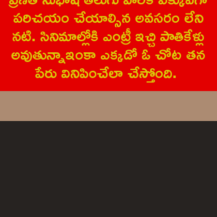
ప‌రిచ‌యం చేయాల్సిన అవ‌స‌రం లేని
న‌టి. సినిమాల్లోకి ఎంట్రీ ఇచ్చి పాతికేళ్లు
అవుతున్నాఇంకా ఎక్క‌డో ఓ చోట త‌న
పేరు వినిపించేలా చేస్తోంది.