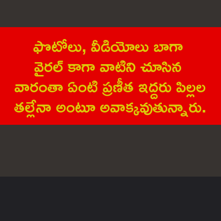
ఫొటోలు, వీడియోలు బాగా
వైర‌ల్ కాగా వాటిని చూసిన
వారంతా ఏంటి ప్ర‌ణీత ఇద్ద‌రు పిల్ల‌ల
త‌ల్లేనా అంటూ అవాక్క‌వుతున్నారు.