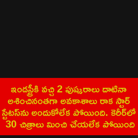
ఇండ‌స్ట్రీకి వ‌చ్చి 2 పుష్క‌రాలు దాటినా
అశించినంత‌గా అవ‌కాశాలు రాక స్టార్
స్టేట‌స్‌ను అందుకోలేక పోయింది. కెరీర్‌లో
30 చిత్రాలు మించి చేయ‌లేక పోయింది