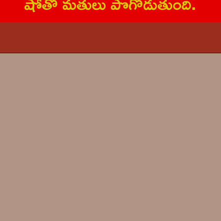
షోతో మ‌తులు పొగొడుతుంది.