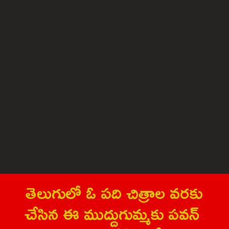
తెలుగులో ఓ ప‌ది చిత్రాల వ‌ర‌కు
చేసిన ఈ ముద్దుగుమ్మ‌కు ప‌వ‌న్