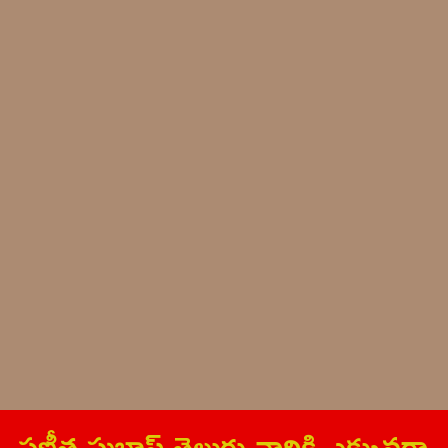
ప్ర‌ణీత సుభాష్ తెలుగు వారికి ఎక్కువ‌గా