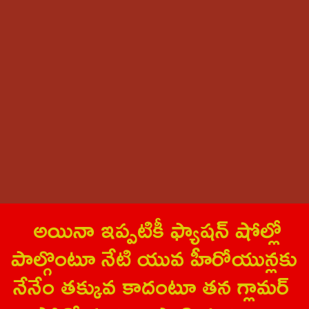
అయినా ఇప్ప‌టికీ ఫ్యాష‌న్ షోల్లో
పాల్గొంటూ నేటి యువ‌ హీరోయున్ల‌కు
నేనేం త‌క్కువ కాదంటూ త‌న గ్లామ‌ర్