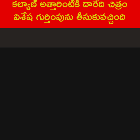
క‌ల్యాణ్ అత్తారింటికి దారేది చిత్రం
విశేష గుర్తింపును తీసుకువ‌చ్చింది