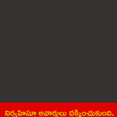
నిర్వ‌హిస్తూ అవార్డులు ద‌క్కించుకుంది.