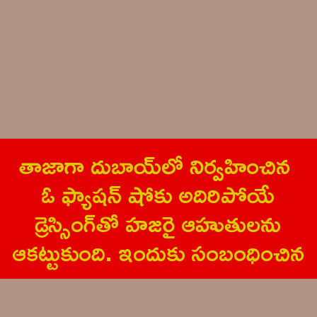
తాజాగా దుబాయ్‌లో నిర్వ‌హించిన
ఓ ఫ్యాష‌న్ షోకు అదిరిపోయే
డ్రెస్సింగ్‌తో హ‌జ‌రై ఆహుతుల‌ను
ఆక‌ట్టుకుంది. ఇందుకు సంబంధించిన