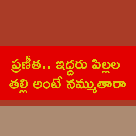
ప్ర‌ణీత‌.. ఇద్ద‌రు పిల్లల‌
త‌ల్లి అంటే న‌మ్ముతారా