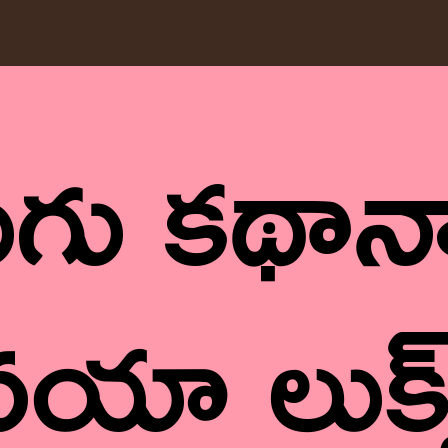
ుగు క‌థాన
‌యా లుక్స