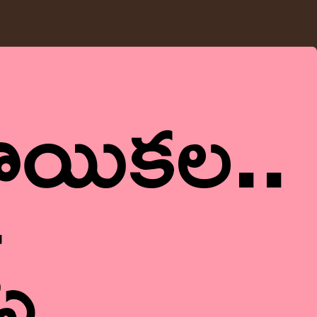
ాయిక‌ల‌..
్‌