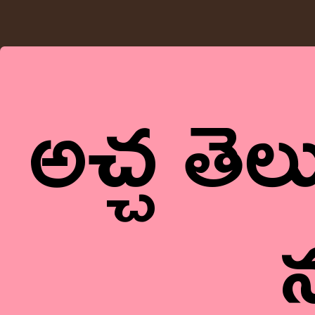
అచ్చ తెల
న