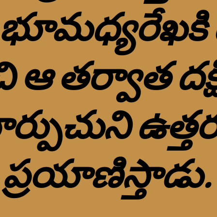
భూమధ్యరేఖకి ద
ి ఆ తర్వాత దక్
ర్పుచుని ఉత్తర
ప్రయాణిస్తాడు.