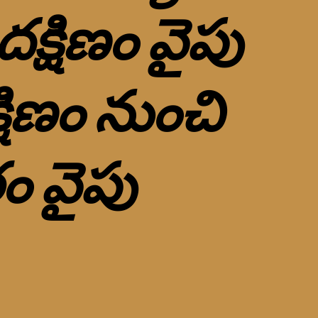
క్షిణం వైపు
షిణం నుంచి
ం వైపు