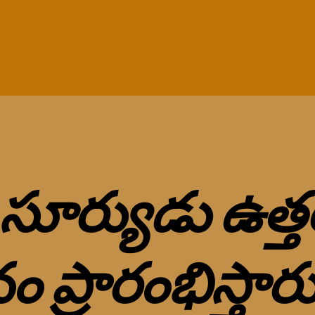
 సూర్యుడు ఉ
ప్రారంభిస్తార