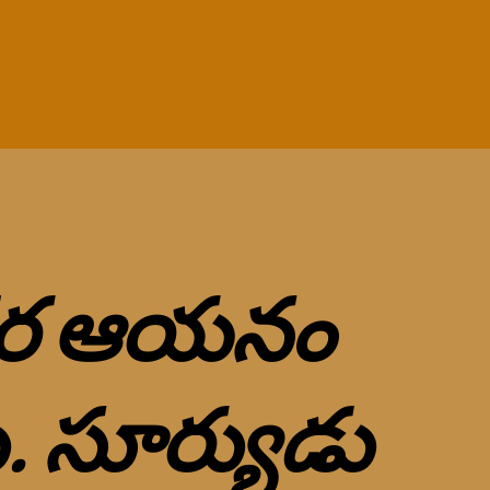
త్తర ఆయనం
ు. సూర్యుడు