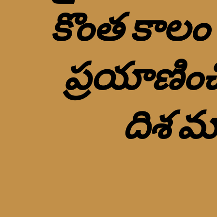
కొంత కాలం 
ప్రయాణించ
దిశ మా