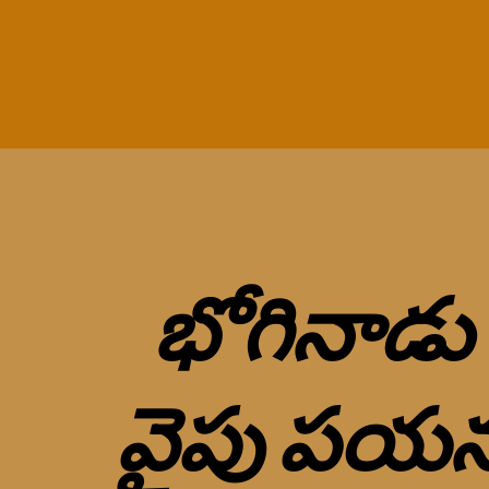
భోగినాడు
వైపు పయనం 