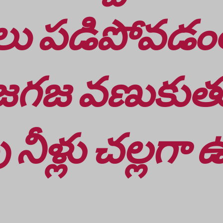
తలు పడిపోవడం
గజగజ వణుకుత
 నీళ్లు చల్లగా