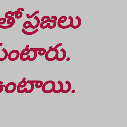
తో ప్రజలు
ుంటారు.
 ఉంటాయి.