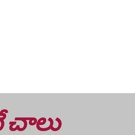
ే చాలు