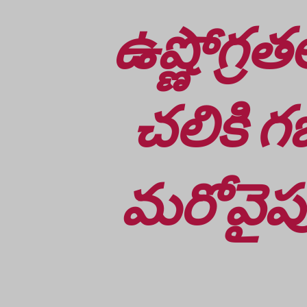
ఉష్ణోగ్ర
చలికి 
మరోవైపు