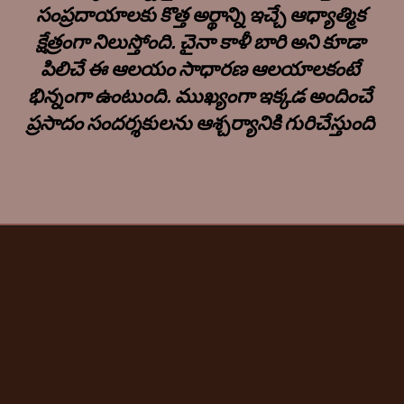
సంప్రదాయాలకు కొత్త అర్థాన్ని ఇచ్చే ఆధ్యాత్మిక
క్షేత్రంగా నిలుస్తోంది. చైనా కాళీ బారి అని కూడా
పిలిచే ఈ ఆలయం సాధారణ ఆలయాలకంటే
భిన్నంగా ఉంటుంది. ముఖ్యంగా ఇక్కడ అందించే
ప్రసాదం సందర్శకులను ఆశ్చర్యానికి గురిచేస్తుంది