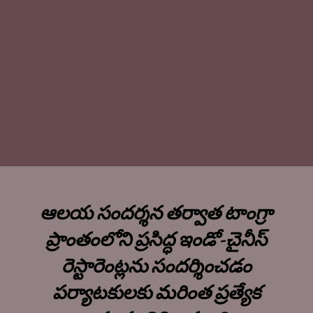
ఆలయ సందర్శన తర్వాత టాంగ్రా
ప్రాంతంలోని ప్రసిద్ధ ఇండో-చైనీస్
రెస్టారెంట్లను సందర్శించడం
పర్యాటకులకు మరింత ప్రత్యేక