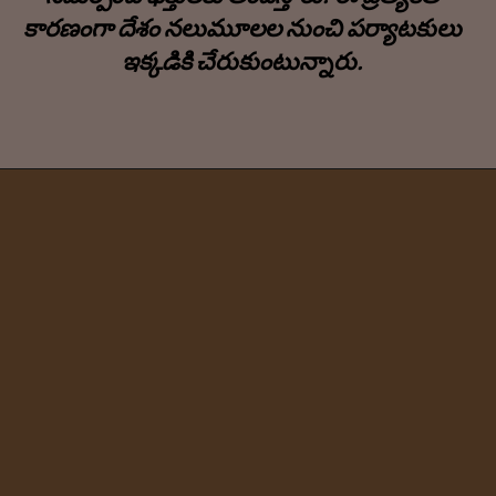
కారణంగా దేశం నలుమూలల నుంచి పర్యాటకులు
ఇక్కడికి చేరుకుంటున్నారు.