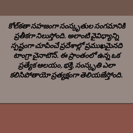
కోల్‌కతా సహజంగా సంస్కృతుల సంగమానికి
ప్రతీకగా నిలుస్తోంది. అలాంటి వైవిధ్యాన్ని
స్పష్టంగా చూపించే ప్రదేశాల్లో ప్రముఖమైనది
టాంగ్రా చైనాటౌన్. ఈ ప్రాంతంలో ఉన్న ఒక
ప్రత్యేక ఆలయం, భక్తి, సంస్కృతి ఎలా
కలిసిపోతాయో ప్రత్యక్షంగా తెలియజేస్తోంది.