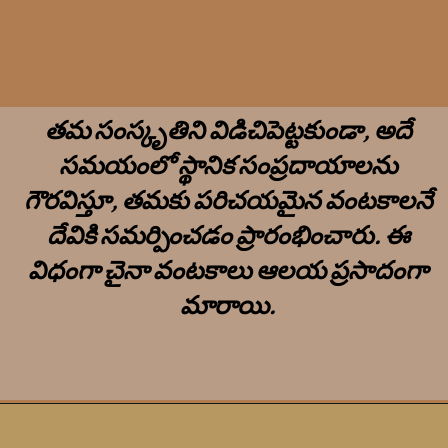
తమ సంస్కృతిని విడిచిపెట్టకుండా, అదే
సమయంలో స్థానిక సంప్రదాయాలను
గౌరవిస్తూ, తమకు పరిచయమైన వంటకాలనే
దేవికి సమర్పించడం ప్రారంభించారు. ఈ
విధంగా చైనా వంటకాలు ఆలయ ప్రసాదంగా
మారాయి.