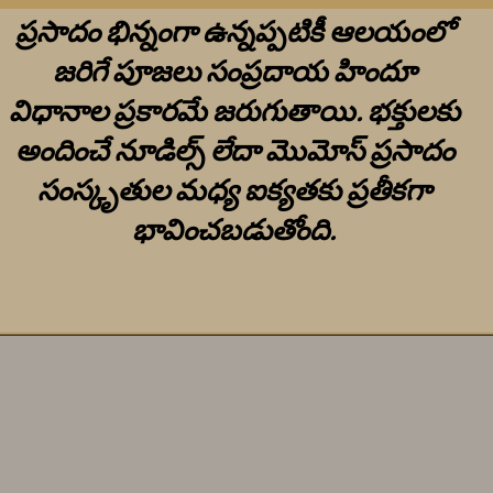
ప్రసాదం భిన్నంగా ఉన్నప్పటికీ ఆలయంలో
జరిగే పూజలు సంప్రదాయ హిందూ
విధానాల ప్రకారమే జరుగుతాయి. భక్తులకు
అందించే నూడిల్స్ లేదా మొమోస్ ప్రసాదం
సంస్కృతుల మధ్య ఐక్యతకు ప్రతీకగా
భావించబడుతోంది.