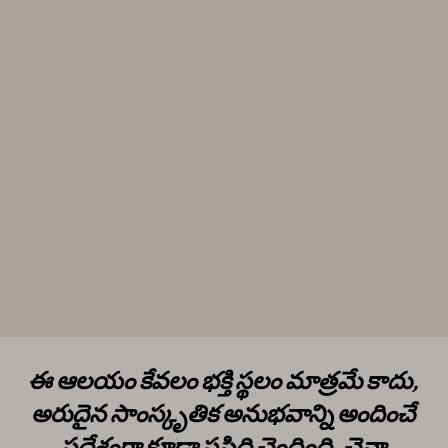
ఈ ఆలయం కేవలం భక్తి స్థలం మాత్రమే కాదు,
అరుదైన సాంస్కృతిక అనుభవాన్ని అందించే
ప్రదేశంగా కూడా ప్రసిద్ధి చెందింది. చైనా