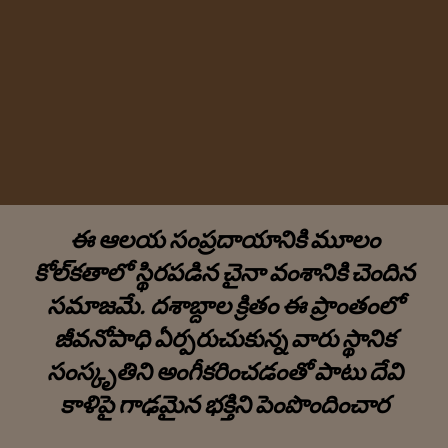
ఈ ఆలయ సంప్రదాయానికి మూలం
కోల్‌కతాలో స్థిరపడిన చైనా వంశానికి చెందిన
సమాజమే. దశాబ్దాల క్రితం ఈ ప్రాంతంలో
జీవనోపాధి ఏర్పరుచుకున్న వారు స్థానిక
సంస్కృతిని అంగీకరించడంతో పాటు దేవి
కాళిపై గాఢమైన భక్తిని పెంపొందించార