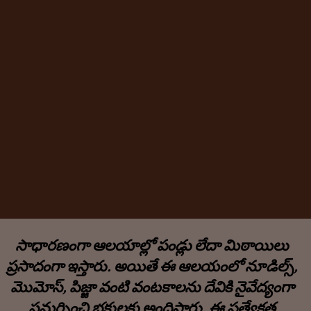
సాధారణంగా ఆలయాల్లో పండ్లు లేదా మిఠాయిలు
ప్రసాదంగా ఇస్తారు. అయితే ఈ ఆలయంలో నూడిల్స్,
మొమోస్, పిజ్జా వంటి వంటకాలను దేవికి నైవేద్యంగా
సమర్పించి భక్తులకు అందిస్తారు. ఈ ప్రత్యేకత