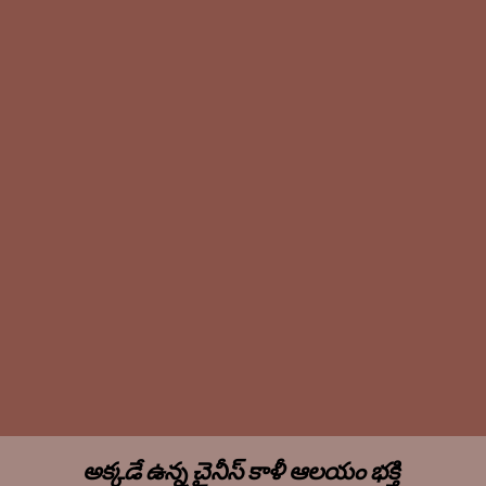
అక్కడే ఉన్న చైనీస్ కాళీ ఆలయం భక్తి