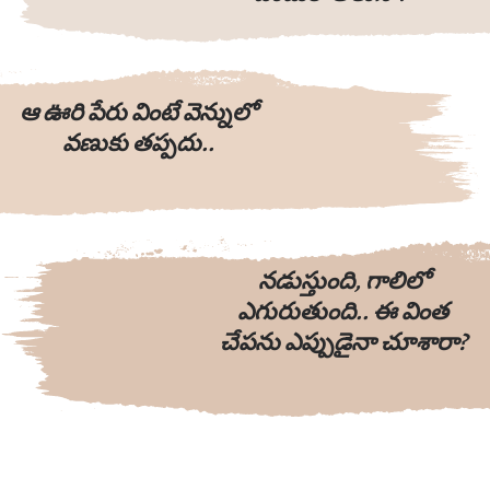
ఆ ఊరి పేరు వింటే వెన్నులో
వణుకు తప్పదు..
నడుస్తుంది, గాలిలో
ఎగురుతుంది.. ఈ వింత
చేపను ఎప్పుడైనా చూశారా?