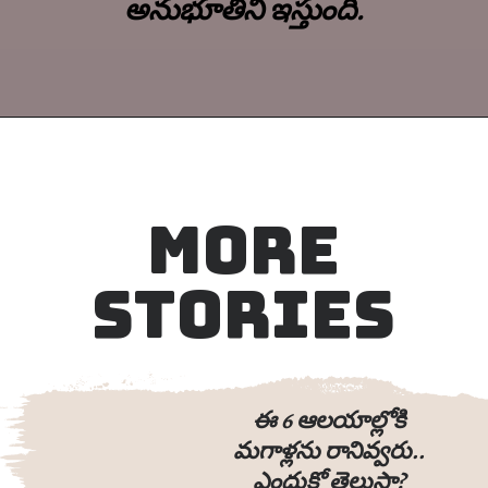
అనుభూతిని ఇస్తుంది.
MORE
STORIES
ఈ 6 ఆలయాల్లోకి
మగాళ్లను రానివ్వరు..
ఎందుకో తెలుసా?