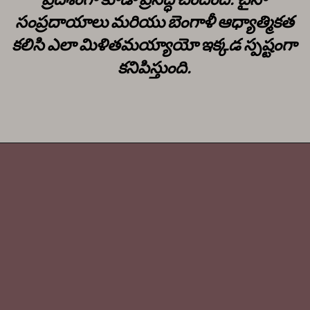
సంప్రదాయాలు మరియు బెంగాళీ ఆధ్యాత్మికత
కలిసి ఎలా మిళితమయ్యాయో ఇక్కడ స్పష్టంగా
కనిపిస్తుంది.