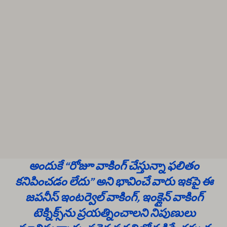
అందుకే “రోజూ వాకింగ్ చేస్తున్నా ఫలితం
కనిపించడం లేదు” అని భావించే వారు ఇకపై ఈ
జపనీస్ ఇంటర్వెల్ వాకింగ్, ఇంక్లైన్ వాకింగ్
టెక్నిక్స్‌ను ప్రయత్నించాలని నిపుణులు