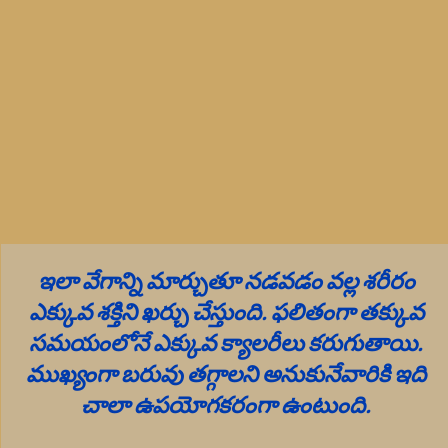
ఇలా వేగాన్ని మార్చుతూ నడవడం వల్ల శరీరం
ఎక్కువ శక్తిని ఖర్చు చేస్తుంది. ఫలితంగా తక్కువ
సమయంలోనే ఎక్కువ క్యాలరీలు కరుగుతాయి.
ముఖ్యంగా బరువు తగ్గాలని అనుకునేవారికి ఇది