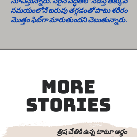
సూచిస్తున్నారు. సరైన పద్ధతిలో నడిస్తే తక్కువ
సమయంలోనే బరువు తగ్గడంతో పాటు శరీరం
MORE
STORIES
త్రిష చేతికి ఉన్న టాటూ అర్థం