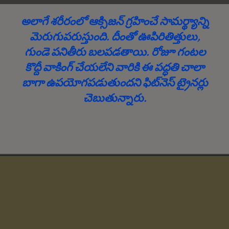
అలాగే శరీరంలో ఆక్సిజన్ గ్రహించే సామర్థ్యాన్ని
మెరుగుపరుస్తుంది. దీంతో ఊపిరితిత్తులు,
గుండె పనితీరు బలపడతాయి. రోజూ గంటల
కొద్దీ వాకింగ్ చేయలేని వారికి ఈ పద్ధతి చాలా
బాగా ఉపయోగపడుతుందని ఫిట్‌నెస్ ట్రైనర్లు