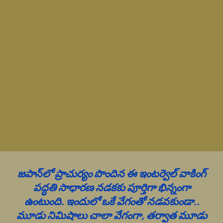
జపాన్‌లో ప్రాచుర్యం పొందిన ఈ ఇంటర్వెల్ వాకింగ్
పద్ధతి సాధారణ నడకకు పూర్తిగా భిన్నంగా
ఉంటుంది. ఇందులో ఒకే వేగంతో నడవకుండా..
మూడు నిమిషాలు చాలా వేగంగా, తర్వాత మూడు