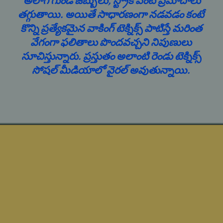
అలాగే గుండె జబ్బులు, స్ట్రోక్ వంటి ప్రమాదాలు
తగ్గుతాయి. అయితే సాధారణంగా నడవడం కంటే
కొన్ని ప్రత్యేకమైన వాకింగ్ టెక్నిక్స్ పాటిస్తే మరింత
వేగంగా ఫలితాలు పొందవచ్చని నిపుణులు
సూచిస్తున్నారు. ప్రస్తుతం అలాంటి రెండు టెక్నిక్స్