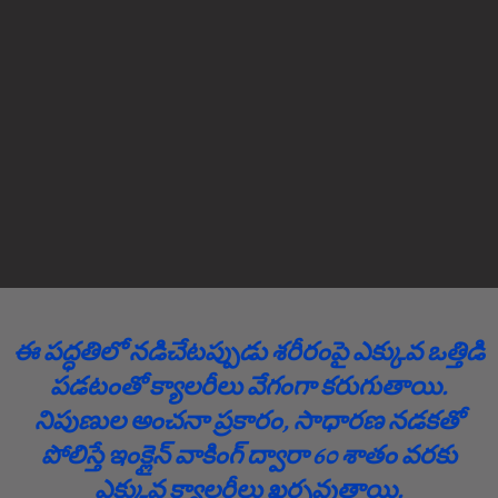
ఈ పద్ధతిలో నడిచేటప్పుడు శరీరంపై ఎక్కువ ఒత్తిడి
పడటంతో క్యాలరీలు వేగంగా కరుగుతాయి.
నిపుణుల అంచనా ప్రకారం, సాధారణ నడకతో
పోలిస్తే ఇంక్లైన్ వాకింగ్ ద్వారా 60 శాతం వరకు