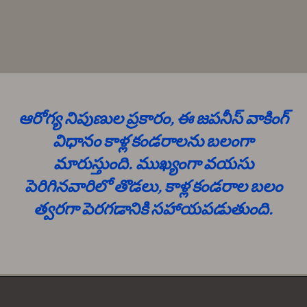
ఆరోగ్య నిపుణుల ప్రకారం, ఈ జపనీస్ వాకింగ్
విధానం కాళ్ల కండరాలను బలంగా
మారుస్తుంది. ముఖ్యంగా వయసు
పెరిగినవారిలో తొడలు, కాళ్ల కండరాల బలం