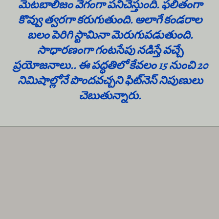
మెటబాలిజం వేగంగా పనిచేస్తుంది. ఫలితంగా
కొవ్వు త్వరగా కరుగుతుంది. అలాగే కండరాల
బలం పెరిగి స్టామినా మెరుగుపడుతుంది.
సాధారణంగా గంటసేపు నడిస్తే వచ్చే
ప్రయోజనాలు.. ఈ పద్ధతిలో కేవలం 15 నుంచి 20
నిమిషాల్లోనే పొందవచ్చని ఫిట్‌నెస్ నిపుణులు