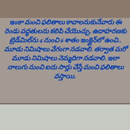
ఇంకా మంచి ఫలితాలు కావాలనుకునేవారు ఈ
రెండు పద్ధతులను కలిపి చేయొచ్చు. ఉదాహరణకు
ట్రెడ్‌మిల్‌ను 4 నుంచి 6 శాతం ఇంక్లైన్‌లో ఉంచి..
మూడు నిమిషాలు వేగంగా నడవాలి. తర్వాత మరో
మూడు నిమిషాలు నెమ్మదిగా నడవాలి. ఇలా
నాలుగు నుంచి ఐదు సార్లు చేస్తే మంచి ఫలితాలు
వస్తాయి.