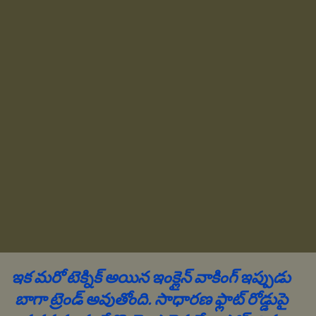
ఇక మరో టెక్నిక్ అయిన ఇంక్లైన్ వాకింగ్ ఇప్పుడు
బాగా ట్రెండ్ అవుతోంది. సాధారణ ఫ్లాట్ రోడ్డుపై