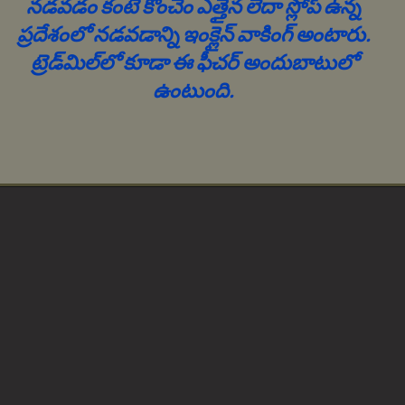
నడవడం కంటే కొంచెం ఎత్తైన లేదా స్లోప్ ఉన్న
ప్రదేశంలో నడవడాన్ని ఇంక్లైన్ వాకింగ్ అంటారు.
ట్రెడ్‌మిల్‌లో కూడా ఈ ఫీచర్ అందుబాటులో