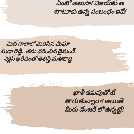
ఏంటో తెలుసా? విజయ్‌కు ఆ
టాటూకు ఉన్న సంబంధం ఇదే!
మెట్ గాలాలో మెరిసిన మేఘా
సుధా రెడ్డి.. తను ధరించిన డైమండ్
నెక్లెస్ ఖరీదెంతో తెలిస్తే మతిపోద్ది
ఖాళీ కడుపుతో టీ
తాగుతున్నారా? అయితే
మీరు డేంజర్ లో ఉన్నట్టే!