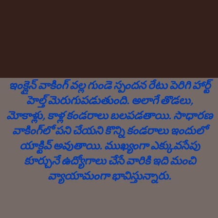
ఇంక్లైన్ వాకింగ్ వల్ల గుండె స్పందన రేటు పెరిగి హార్ట్
హెల్త్ మెరుగుపడుతుంది. అలాగే తొడలు,
మోకాళ్లు, కాళ్ల కండరాలు బలపడతాయి. సాధారణ
వాకింగ్‌లో పని చేయని కొన్ని కండరాలు ఇందులో
యాక్టివ్ అవుతాయి. ముఖ్యంగా ఎక్కువసేపు
కూర్చునే ఉద్యోగాలు చేసే వారికి ఇది మంచి