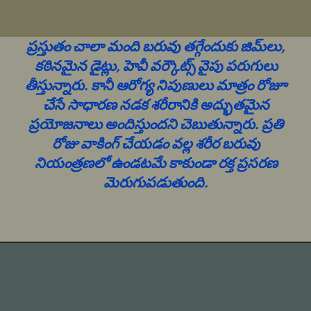
ప్రస్తుతం చాలా మంది బరువు తగ్గేందుకు జిమ్‌లు,
కఠినమైన డైట్లు, హెవీ వర్కౌట్స్ వైపు పరుగులు
తీస్తున్నారు. కానీ ఆరోగ్య నిపుణులు మాత్రం రోజూ
చేసే సాధారణ నడక శరీరానికి అద్భుతమైన
ప్రయోజనాలు అందిస్తుందని చెబుతున్నారు. ప్రతి
రోజు వాకింగ్ చేయడం వల్ల శరీర బరువు
నియంత్రణలో ఉండటమే కాకుండా రక్త ప్రసరణ
మెరుగుపడుతుంది.