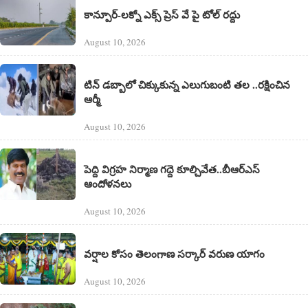
కాన్పూర్-లక్నో ఎక్స్ ప్రెస్ వే పై టోల్ రద్దు
August 10, 2026
టిన్ డబ్బాలో చిక్కుకున్న ఎలుగుబంటి తల ..రక్షించిన
ఆర్మీ
August 10, 2026
పెద్ది విగ్రహ నిర్మాణ గద్దె కూల్చివేత..బీఆర్ఎస్
ఆందోళనలు
August 10, 2026
వర్షాల కోసం తెలంగాణ సర్కార్ వరుణ యాగం
August 10, 2026