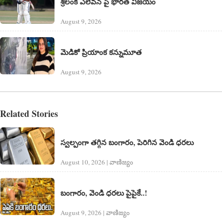
శ్రీలంక ఎలెవన్‌ పై భారత్ విజయం
August 9, 2026
మెడికో ప్రియాంక కన్నుమూత
August 9, 2026
Related Stories
స్వల్పంగా తగ్గిన బంగారం, పెరిగిన వెండి ధరలు
August 10, 2026 | వాణిజ్యం
బంగారం, వెండి ధరలు పైపైకే..!
August 9, 2026 | వాణిజ్యం