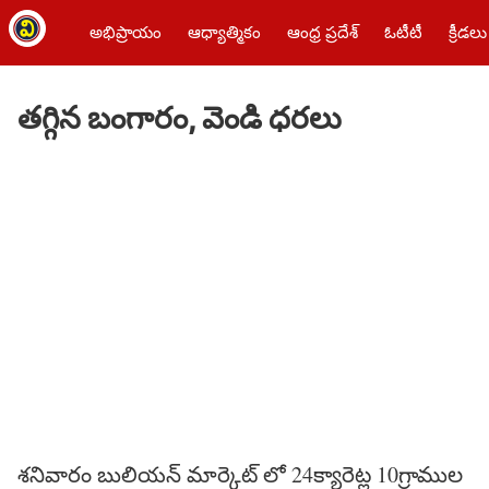
అభిప్రాయం
ఆధ్యాత్మికం
ఆంధ్ర ప్రదేశ్
ఓటీటీ
క్రీడలు
తగ్గిన బంగారం, వెండి ధరలు
శనివారం బులియన్ మార్కెట్ లో 24క్యారెట్ల 10గ్రాముల