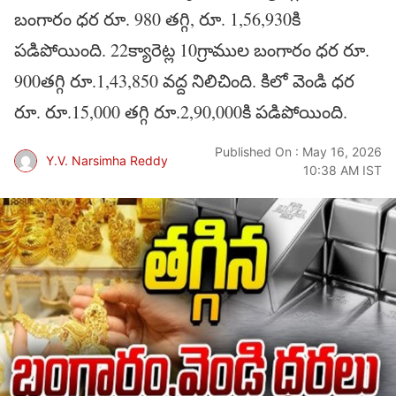
బంగారం ధర రూ. 980 తగ్గి, రూ. 1,56,930కి
పడిపోయింది. 22క్యారెట్ల 10గ్రాముల బంగారం ధర రూ.
900తగ్గి రూ.1,43,850 వద్ద నిలిచింది. కిలో వెండి ధర
రూ. రూ.15,000 తగ్గి రూ.2,90,000కి పడిపోయింది.
Published On : May 16, 2026
Y.V. Narsimha Reddy
10:38 AM IST