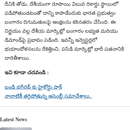
దీనికి తోడు, దేశీయంగా రూపాయి విలువ రికార్డు స్థాయిలో
పడిపోతుండటంతో దాన్ని కాపాడేందుకు భారత ప్రభుత్వం
బంగారం దిగుమతులపై ఆంక్షలను కఠినతరం చేసింది. ఈ
నిర్ణయం వల్ల దేశీయ మార్కెట్లో బంగారం లభ్యత మరియు
డిమాండ్‌పై ప్రభావం పడింది. ఇవన్నీ ఇన్వెస్టర్లలో
భయాందోళనలను రేకెత్తించి, పసిడి మార్కెట్లో భారీ పతనానికి
దారితీశాయి.
ఇవి కూడా చదవండి :
బండి భగీరథ్ కు హైకోర్టు షాక్
నానాటికీ తగ్గిపోతున్న అసెంబ్లీ సమావేశాలు..
Latest News