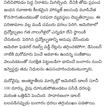
నిలిచిపోవడం పెద్ద నిరాశను మిగిల్చింది. దీనికి తోడు ప్రపంచ
ఇంధన రవాణాకు కీలకమైన హార్ముజ్ జలసంధి మూసివేత
కొనసాగుతుండటంతో సరఫరా వ్యవస్థలు దెబ్బతిన్నాయి. ఈ
పరిణామాల వల్ల ముడి చమురు ధరలు పెరిగి, అమెరికాలో
ద్రవ్యోల్బణం గత నాలుగేళ్లలో ఎన్నడూ లేని స్థాయికి
చేరుకుంది. పెరిగిన ద్రవ్యోల్బణాన్ని అదుపు చేసేందుకు
అమెరికా ఫెడరల్ రిజర్వ్ వడ్డీ రేట్లను తగ్గించకపోగా, డిసెంబర్
నాటికి మరోమారు పెంచే అవకాశం ఉందన్న సంకేతాలు
వెలువడటంతో సురక్షిత పెట్టుబడిగా భావించే బంగారం నుంచి
ఇన్వెస్టర్లు తమ నిధులను ఉపసంహరించుకుంటున్నారు.
మరోవైపు, అంతర్జాతీయ మార్కెట్లో అమెరికన్ డాలర్ సూచీ
100 మార్కు వైపు దూసుకుపోతుండటం పసిడి ధరలపై
మరింత ఒత్తిడిని పెంచింది. సాధారణంగా డాలర్
బలపడినప్పుడు బంగారం ధరలు తగ్గుముఖం పడతాయి.