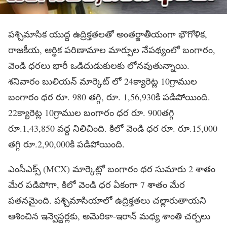
పశ్చిమాసిక యుద్ద ఉద్రిక్తతలతో అంతర్జాతీయంగా భౌగోళిక,
రాజకీయ, ఆర్థిక పరిణామాల మార్పుల నేపథ్యంలో బంగారం,
వెండి ధరలు భారీ ఒడిదుడుకులకు లోనవుతున్నాయి.
శనివారం బులియన్ మార్కెట్ లో 24క్యారెట్ల 10గ్రాముల
బంగారం ధర రూ. 980 తగ్గి, రూ. 1,56,930కి పడిపోయింది.
22క్యారెట్ల 10గ్రాముల బంగారం ధర రూ. 900తగ్గి
రూ.1,43,850 వద్ద నిలిచింది. కిలో వెండి ధర రూ. రూ.15,000
తగ్గి రూ.2,90,000కి పడిపోయింది.
ఎంసీఎక్స్ (MCX) మార్కెట్లో బంగారం ధర సుమారు 2 శాతం
మేర పడిపోగా, కిలో వెండి ధర ఏకంగా 7 శాతం మేర
పతనమైంది. పశ్చిమాసియాలో ఉద్రిక్తతలు చల్లారుతాయని
ఆశించిన ఇన్వెస్టర్లకు, అమెరికా-ఇరాన్ మధ్య శాంతి చర్చలు