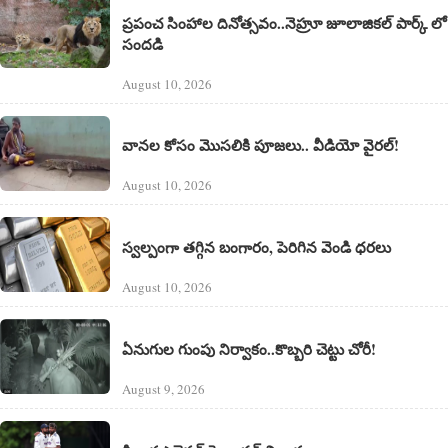
ప్రపంచ సింహాల దినోత్సవం..నెహ్రూ జూలాజికల్ పార్క్ లో
సందడి
August 10, 2026
వానల కోసం మొసలికి పూజలు.. వీడియో వైరల్!
August 10, 2026
స్వల్పంగా తగ్గిన బంగారం, పెరిగిన వెండి ధరలు
August 10, 2026
ఏనుగుల గుంపు నిర్వాకం..కొబ్బరి చెట్టు చోరీ!
August 9, 2026