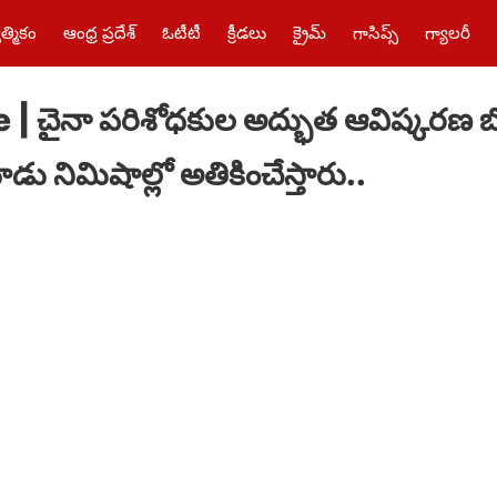
త్మికం
ఆంధ్ర ప్రదేశ్
ఓటీటీ
క్రీడలు
క్రైమ్‌
గాసిప్స్
గ్యాలరీ
| చైనా పరిశోధకుల అద్భుత ఆవిష్కరణ బో
డు నిమిషాల్లో అతికించేస్తారు..