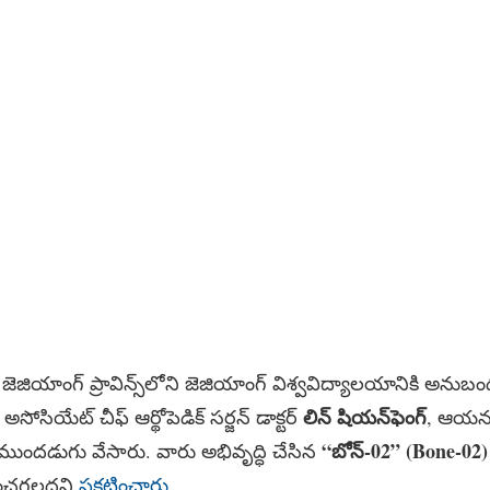
 జెజియాంగ్ ప్రావిన్స్‌లోని జెజియాంగ్​ విశ్వవిద్యాలయానికి అను
లిన్ షియన్‌ఫెంగ్
అసోసియేట్​ చీఫ్​ ఆర్థోపెడిక్​ సర్జన్​ డాక్టర్
, ఆయన
“బోన్-02” (Bone-02
 ముందడుగు వేసారు. వారు అభివృద్ధి చేసిన
ించగలదని
ప్రకటించారు
.