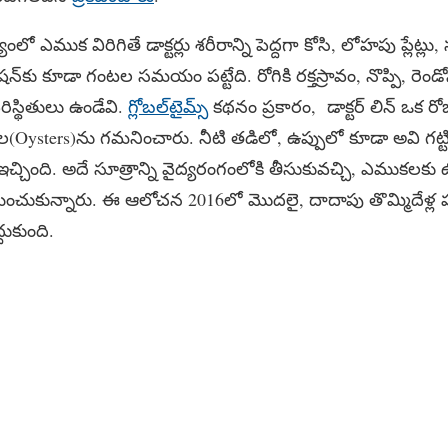
ఎముక విరిగితే డాక్టర్లు శరీరాన్ని పెద్దగా కోసి, లోహపు ప్లేట్లు
ేషన్‌కు కూడా గంటల సమయం పట్టేది. రోగికి రక్తస్రావం, నొప్పి, రెం
రిస్థితులు ఉండేవి.
గ్లోబల్​టైమ్స్​
కథనం ప్రకారం, డాక్టర్ లిన్ ఒక రో
ప్పల(Oysters)ను గమనించారు. నీటి తడిలో, ఉప్పులో కూడా అవి గట
చింది. అదే సూత్రాన్ని వైద్యరంగంలోకి తీసుకువచ్చి, ఎముకలక
ంచుకున్నారు. ఈ ఆలోచన 2016లో మొదలై, దాదాపు తొమ్మిదేళ్ల 
దుకుంది.