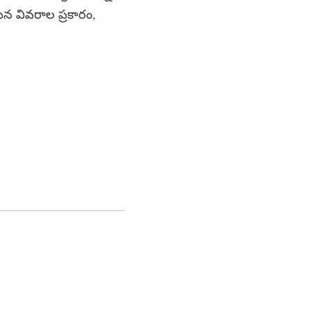
ిపిన వివరాల ప్రకారం,