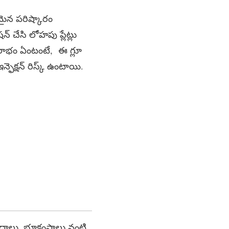
మైన పరిష్కారం
్ చేసి లోహపు ప్లేట్లు
లాభం ఏంటంటే, ఈ గ్లూ
్ఫెక్షన్ రిస్క్ ఉంటాయి.
్రమాదాలు, భూకంపాలు వంటి