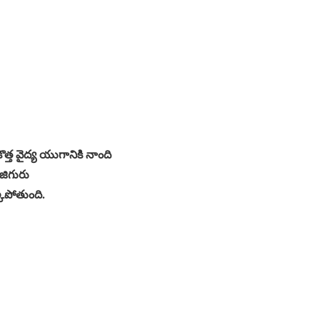
 కొత్త వైద్య యుగానికి నాంది
 జిగురు
కుపోతుంది.