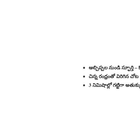
ఆ
ల్చిప్పల
నుండి
స్ఫూర్తి –
చిన్న రంధ్రంతో విరిగిన చోట
3 నిమిషాల్లో గట్టిగా అతుక్