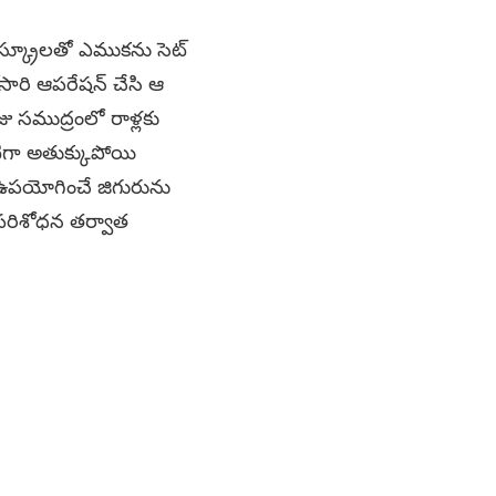
, స్క్రూలతో ఎముకను సెట్​
డోసారి ఆపరేషన్ చేసి ఆ
జు సముద్రంలో రాళ్లకు
్టిగా అతుక్కుపోయి
ు ఉపయోగించే జిగురును
పరిశోధన తర్వాత