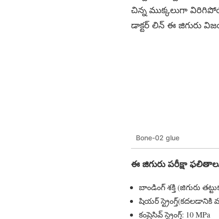
చిన్న ముక్కలుగా విరిగిప
డాక్టర్​ లిన్​ ఈ జిగుర
Bone-02 glue
ఈ జిగురు పరీక్షా ఫలితాల
బాండింగ్ శక్తి (జిగురు తట్టుక
షియర్ స్ట్రెంగ్త్(కదలడానిక
కంప్రెసివ్ స్ట్రెంగ్త్: 10 MPa