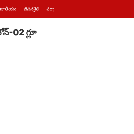
జాతీయం
జీవనశైలి
పర్యాటకం
తెలంగాణ‌
పాలిటిక్స్
ఫోటోలు
న్-02 గ్లూ