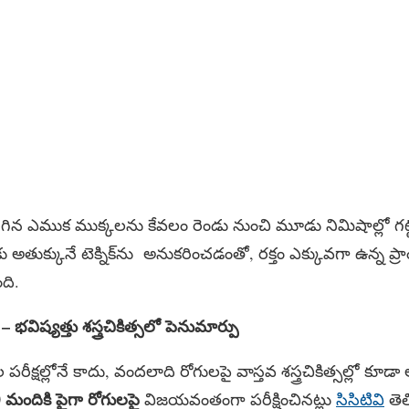
విరిగిన ఎముక ముక్కలను కేవలం రెండు నుంచి మూడు నిమిషాల్లో గట్టి
కు అతుక్కునే టెక్నిక్​ను అనుకరించడంతో, రక్తం ఎక్కువగా ఉన్న ప్ర
ది.
భవిష్యత్తు శస్త్రచికిత్సలో
పెనుమార్పు
పరీక్షల్లోనే కాదు, వందలాది రోగులపై వాస్తవ శస్త్రచికిత్సల్లో కూ
 మందికి పైగా రోగులపై
విజయవంతంగా పరీక్షించినట్లు
సిసిటివి
తెల