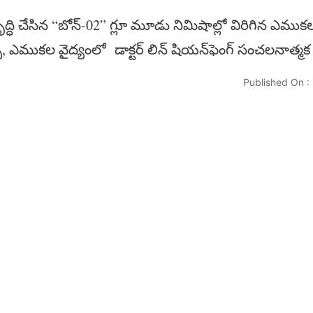
ివృద్ధి చేసిన “బోన్-02” గ్లూ మూడు నిమిషాల్లో విరిగిన ఎముకలను 
్స, ఎముకల వైద్యంలో డాక్టర్​ లిన్​ షియన్​ఫెంగ్​ సంచలనాత్
Published On :