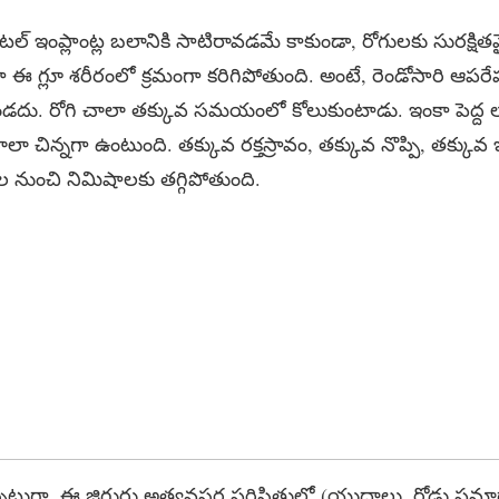
 ఇంప్లాంట్ల బలానికి సాటిరావడమే కాకుండా, రోగులకు సురక్షిత
 ఈ గ్లూ శరీరంలో క్రమంగా కరిగిపోతుంది. అంటే, రెండోసారి ఆపరేషన
దు. రోగి చాలా తక్కువ సమయంలో కోలుకుంటాడు. ఇంకా పెద్ద 
ా చిన్నగా ఉంటుంది. తక్కువ రక్తస్రావం, తక్కువ నొప్పి, తక్కువ ఇన
 నుంచి నిమిషాలకు తగ్గిపోతుంది.
నట్లుగా, ఈ జిగురు అత్యవసర పరిస్థితుల్లో (యుద్ధాలు, రోడ్డు ప