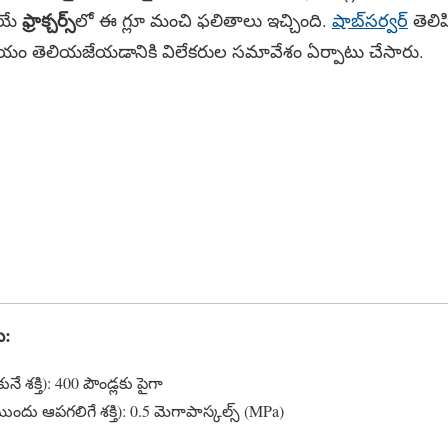
ఫ్రాక్చర్స్
ోయే
లో ఈ గ్లూ మంచి ఫలితాలు ఇచ్చింది.
షాబ్​సర్వర్
​ తెల
ు విజయం తెలియజేయడానికి విలేకరుల సమావేశం ఏర్పాటు చేసారు.
ు:
ునే శక్తి): 400 పౌండ్లకు పైగా
ి ముందు ఆపగలిగే శక్తి): 0.5 మెగాపాస్కల్స్ (MPa)