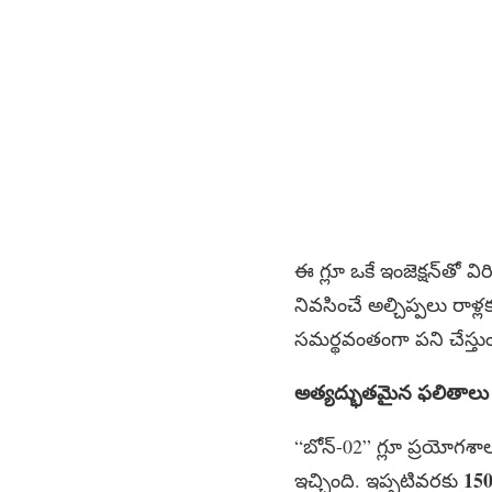
ఈ గ్లూ ఒకే ఇంజెక్షన్‌తో 
నివసించే అల్చిప్పలు రాళ్ల
సమర్థవంతంగా పని చేస్తుం
అత్య
ద్భుతమైన
ఫలితాలు – 
“బోన్-02” గ్లూ ప్రయోగశాల 
150
ఇచ్చింది. ఇప్పటివరకు