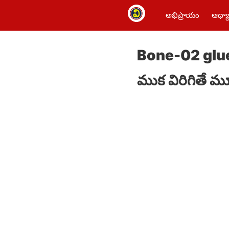
అభిప్రాయం
ఆధ్యా
Bone-02 glue 
ముక విరిగితే మూ