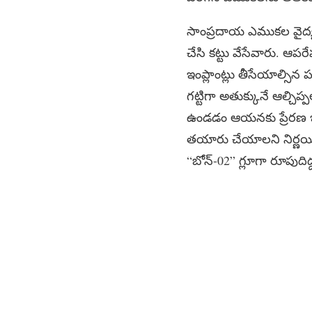
సాంప్రదాయ ఎముకల వైద్యంలో 
చేసి కట్టు వేసేవారు. ఆపర
ఇంప్లాంట్లు తీసేయాల్సిన ప
గట్టిగా అతుక్కునే ఆల్చి
ఉండడం ఆయనకు ప్రేరణ ఇచ్
తయారు చేయాలని నిర్ణయి
“బోన్-02” గ్లూగా రూపుదిద్