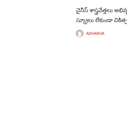
చైనీస్ శాస్త్రవేత్తలు అభ
స్క్రూలు లేకుండా చికిత
ADHARVA