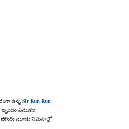
Sir Run Run
బంధంగా ఉన్న
 బృందం ఎముకల
)
జిగురు
మూడు నిమిషాల్లో