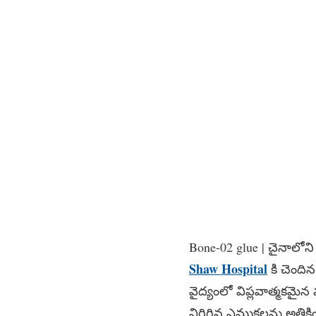
Bone-02 glue | చైనాలోని
Shaw Hospital
కి చెందిన 
వైద్యంలో విప్లవాత్మకమైన
విరిగిన ఎముకలను అతిక