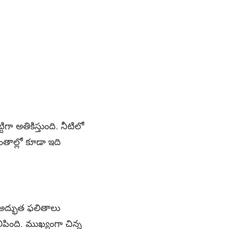
గా అతికిస్తుంది. నీటిలో
ాంతాల్లో కూడా ఇది
డా అద్భుత ఫలితాలు
ిపింది. ముఖ్యంగా చిన్న