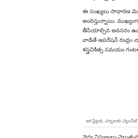
ఈ సంఖ్యలు సాధారణ మెటల్
అందిస్తున్నాయి. ముఖ్యంగా
తీసేయాల్సిన అవసరం ఉండ
వాడితే ఆపరేషన్ రంధ్రం చాల
శస్త్రచికిత్స సమయం గంటల
ఇక ప్లేట్లకు, స్క్రూల‌కు చెల్లుచీటి
వైద్య నిపుణులు చెబుతున్