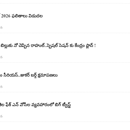
ెట్ 2026 ఫలితాలు విడుదల
26
ిల్లుకు నో చెప్పిన రాహుల్..స్పెషల్ సెషన్ కు కేంద్రం ప్లాన్ !
26
రం సీరియస్..జుకర్ బర్గ్ క్షమాపణలు
26
ల ఫేక్ ఎన్ వోసీల వ్యవహారంలో బిగ్ ట్వీస్ట్
26