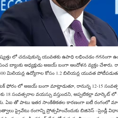
విష్యత్తు లో చదువుకున్న యువతకు ఉపాధి లభించడం గగనంగా 
పంచ బ్యాంకు అధ్యక్షుడు అజయ్ బంగా ఆందోళన వ్యక్తం చేశారు. ర
ిగి 400 మిలియన్ల ఉద్యోగాల కోసం 1.2 బిలియన్ల యువత పోటీపడ
ామిక్ ఫోరం లో అజయ్ బంగా మాట్లాడుతూ, రానున్న 12-15 సంవత్సర
లకు 18 సంవత్సరాల వయస్సు వస్తుందని, అప్పటికల్లా మార్కెట్ లో
. ఏఐ తో పాటు ఇతర సాంకేతికతల కారణంగా ఐటీ రంగంలో మార
ాలు ప్రైవేటు రంగాన్ని ప్రోత్సహించేందుకు బిజినెస్ –ప్రెండ్లీ విధాన