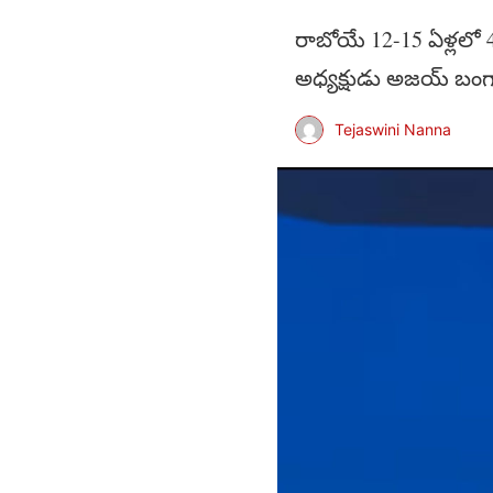
రాబోయే 12-15 ఏళ్లలో 
అధ్యక్షుడు అజయ్ బంగా
Tejaswini Nanna