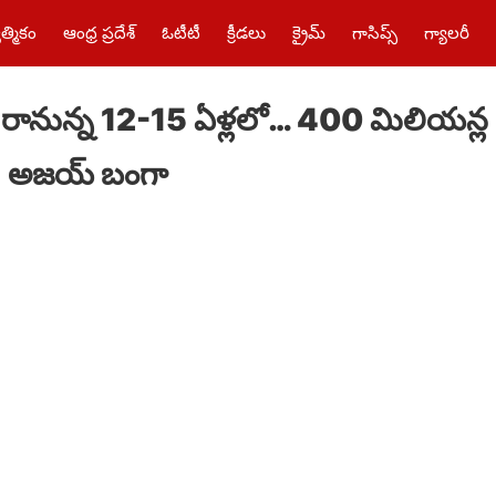
త్మికం
ఆంధ్ర ప్రదేశ్
ఓటీటీ
క్రీడలు
క్రైమ్‌
గాసిప్స్
గ్యాలరీ
రానున్న 12-15 ఏళ్లలో… 400 మిలియన్ల 
 : అజయ్ బంగా