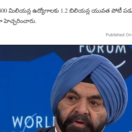
400 మిలియన్ల ఉద్యోగాలకు 1.2 బిలియన్ల యువత పోటీ పడు
 హెచ్చరించారు.
Published On