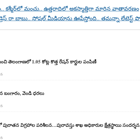
్షం.. కశ్మీర్‌లో మంచు.. ఉత్తరాదిలో అకస్మాత్తిగా మారిన వాతావరణం
రెస్ రా బాబు.. సోషల్ మీడియాను ఊపేస్తోంది.. తమన్నా లేటెస్ట్ ఫ
ంచి తెలంగాణలో 1.05 కోట్ల కొత్త రేషన్ కార్డుల పంపిణీ
26
గిన బంగారం, వెండి ధరలు
26
 పురాతన విగ్రహాల పరిశీలన…పురావస్తు శాఖ అధికారుల క్షేత్రస్థాయి సందర్శన.
26