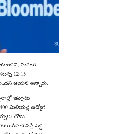
ఉంటుందని, మరింత
ానున్న 12-15
ుతుందని ఆయన అన్నారు.
ాల్లో ఇప్పుడు
 400 మిలియన్ల ఉద్యోగ
్పులు చోటు
ాలు తీసుకువస్తే పెద్ద