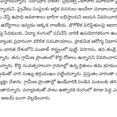
కువస్తాయన్నారు. సింగపూర్ దేశంలో ప్రభుత్వ విధానాల మూలంగా ప్
న్నాయని, ప్రైవేటు సంస్థలకు ఆర్థిక వనరులు అందేలా చూడాలన్నారు. 
 చేస్తే ఉపాధి అవకాశాలు భారీగా లభిస్తాయని ఆయన వివరించారు.
లో ఉద్యోగాలు ఇవ్వడం అక్కడ రాజకీయ, భౌగోళిక పరిస్థితులపై ఆధ
య సేవకులకు, విద్యా రంగంలో పనిచేసే వారికి ఉపయోగకరంగా ఉం
ంచ బ్యాంకు ప్రధానంగా మౌలిక సదుపాయాలు, ప్రాథమిక ఆరోగ్య వి
ను భారత దేశంలోని పంజాబ్ రాష్ట్రంలో పుట్టి, పెరిగాను, తన తండ్రి
న్నారు. తను గ్రామీణ ప్రాంతంలో కొద్ది రోజులు ఉన్నానని వివరించా
్లమన్నారు. కొద్ది సంవత్సరాలుగా గ్రామాల్లో ఉన్న రైతులు తమ భ
టడంతో వారి సంఖ్య తగ్గుముఖం పట్టిందన్నారు. ప్రస్తుతం వారంతా ప
్తం చేశారు. గ్రామీణ ప్రాంతాల్లో ఉండేవారికి పండిన పంటలకు తగిన
పొందుతారన్నారు. పర్యాటకంతో పాటు ఉత్పాదక రంగంలో కూడా పెద్ద ఎ
డు అజయ్ బంగా వెల్లడించారు.