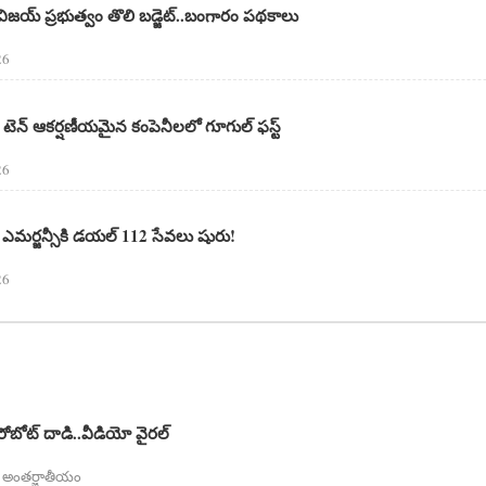
య్ ప్రభుత్వం తొలి బడ్జెట్‌..బంగారం పథకాలు
26
 టెన్ ఆకర్షణీయమైన కంపెనీలలో గూగుల్‌ ఫస్ట్‌
26
ఎమర్జన్సీకి డయల్ 112 సేవలు షురు!
26
రోబోట్ దాడి..వీడియో వైరల్
| అంత‌ర్జాతీయం