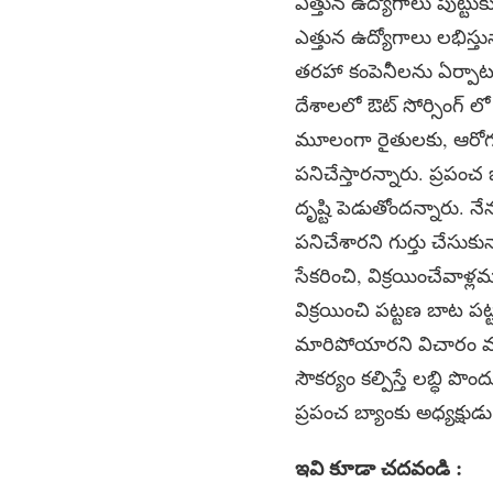
ఎత్తున ఉద్యోగాలు పుట్టు
ఎత్తున ఉద్యోగాలు లభిస్తు
తరహా కంపెనీలను ఏర్పాటు
దేశాలలో ఔట్ సోర్సింగ్ 
మూలంగా రైతులకు, ఆరోగ్
పనిచేస్తారన్నారు. ప్రప
దృష్టి పెడుతోందన్నారు. నే
పనిచేశారని గుర్తు చేసుకు
సేకరించి, విక్రయించేవాళ
విక్రయించి పట్టణ బాట పట్
మారిపోయారని విచారం వ్యక
సౌకర్యం కల్పిస్తే లబ్ధి 
ప్రపంచ బ్యాంకు అధ్యక్షు
ఇవి కూడా చదవండి :