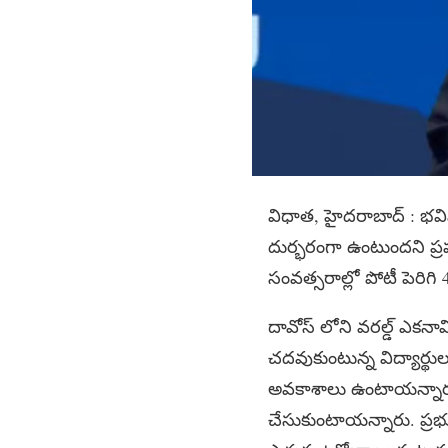
విధాత, హైదరాబాద్ : భ
దుర్భరంగా ఉంటుందని ప్ర
సంవత్సరాల్లో పోటీ పెర
దావోస్ లోని వరల్డ్ ఎకన
చదవుకుంటున్న విద్యార్థు
అవకాశాలు ఉంటాయన్నారు
చేసుకుంటాయన్నారు. ప్రభుత్వ