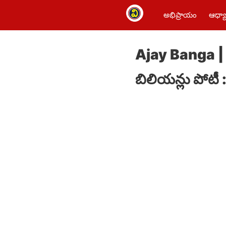
అభిప్రాయం
ఆధ్యా
Ajay Banga | 
బిలియన్లు పోటీ