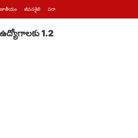
జాతీయం
జీవనశైలి
పర్యాటకం
తెలంగాణ‌
పాలిటిక్స్
ఫోటోలు
ఉద్యోగాలకు 1.2