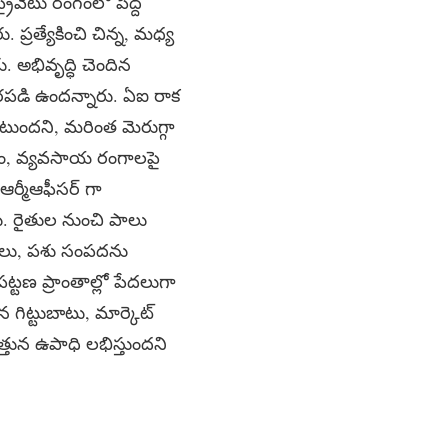
రైవేటు రంగంలో పెద్ద
ప్రత్యేకించి చిన్న, మధ్య
 అభివృద్ధి చెందిన
ారపడి ఉందన్నారు. ఏఐ రాక
టుందని, మరింత మెరుగ్గా
భాగం, వ్యవసాయ రంగాలపై
 ఆర్మీఆఫీసర్ గా
రు. రైతుల నుంచి పాలు
ూములు, పశు సంపదను
ట్టణ ప్రాంతాల్లో పేదలుగా
 గిట్టుబాటు, మార్కెట్
త్తున ఉపాధి లభిస్తుందని