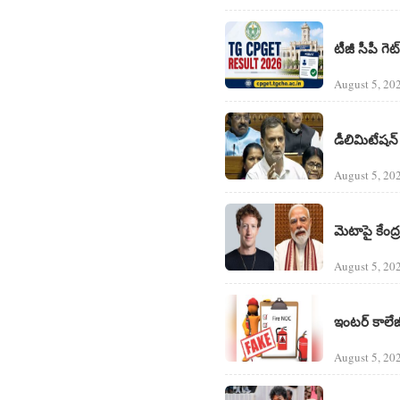
టీజీ సీపీ గ
August 5, 20
డీలిమిటేషన్ బ
August 5, 20
మెటాపై కేంద్
August 5, 20
ఇంటర్ కాలేజీ
August 5, 20