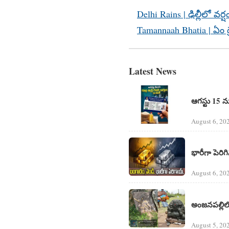
Delhi Rains | ఢిల్లీలో వర
Tamannaah Bhatia | ఏం డ్
Latest News
ఆగస్టు 15 ను
August 6, 20
భారీగా పెరి
August 6, 20
అంజనపల్లిలో
August 5, 20