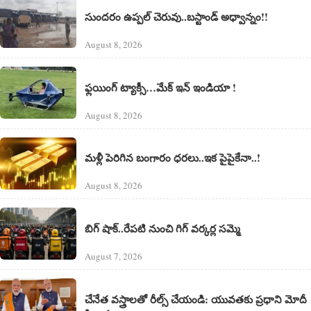
సుందరం ఉప్పల్ చెరువు..బస్టాండ్ అధ్వాన్నం!!
August 8, 2026
ఫ్లయింగ్ ట్యాక్సీ…మేక్ ఇన్ ఇండియా !
August 8, 2026
మళ్లీ పెరిగిన బంగారం ధరలు..ఇక పైపైకేనా..!
August 8, 2026
బిగ్ షాక్..రేపటి నుంచి గిగ్ వర్కర్ల సమ్మె
August 7, 2026
చేనేత వస్త్రాలతో రీల్స్ చేయండి: యువతకు ప్రధాని మోదీ