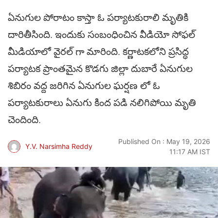
ఏనుగుల పోరాటం కాస్తా ఓ పర్యాటకురాలి మృతికి
దారితీసింది. ఇందుకు సంబంధించిన వీడియో సోఫల్
మీడియాలో వైరల్ గా మారింది. కర్ణాటకలోని ప్రసిద్ధ
పర్యాటక ప్రాంతమైన కొడగు జిల్లా దుబారే ఏనుగుల
శిబిరం వద్ద జరిగిన ఏనుగుల ఘర్షణ లో ఓ
పర్యాటకురాలు ఏనుగు కింద పడి నలిగిపోయి మృతి
చెందింది.
Published On : May 19, 2026
Y.V. Narsimha Reddy
11:17 AM IST