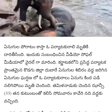
ఏనుగుల పోరాటం కాస్తా ఓ పర్యాటకురాలి మృతికి
దారితీసింది. ఇందుకు సంబంధించిన వీడియో సోఫల్
మీడియాలో వైరల్ గా మారింది. కర్ణాటకలోని ప్రసిద్ధ పర్యాటక
ప్రాంతమైన కొడగు జిల్లా దుబారే ఏనుగుల శిబిరం వద్ద జరిగిన
ఏనుగుల ఘర్షణ లో ఓ పర్యాటకురాలు ఏనుగు కింద పడి
నలిగిపోయి మృతి చెందింది. తమిళనాడుకు చెందిన ఝాన్సీ
(33) తన కుటుంబంతో కలిసి సోమవారం కావేరి నది వద్దకు
వచ్చింది.