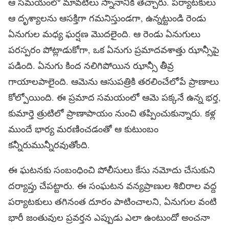
ఆ సమయంలో మావటీలు స్నానానికి తెచ్చారు. పర్యాటకులు
ఆ దృశ్యాలను ఆసక్తిగా గమనిస్తుండగా, ఉన్నట్టుండి రెండు
ఏనుగుల మధ్య ఘర్షణ మొదలైంది. ఆ రెండు ఏనుగులు
పరస్పరం పోట్లాడుకోగా, ఒక ఏనుగు ప్రమాదవశాత్తు ఝాన్సీపై
పడింది. ఏనుగు కింద నలిగిపోయిన ఝాన్సీ తీవ్ర
గాయాలపాలైంది. ఆమెను ఆసుపత్రికి తరలించేలోపే ప్రాణాలు
కోల్పోయింది. ఈ ప్రమాద సమయంలో ఆమె పక్కనే ఉన్న భర్త,
కుమార్తె త్రుటిలో ప్రాణాపాయం నుంచి తప్పించుకున్నారు. కళ్ల
ముందే భార్య మరణించడంతో ఆ కుటుంబం
కన్నీరుమున్నీరవుతోంది.
ఈ ఘటనకు సంబంధించి పోలీసులు కేసు నమోదు చేసుకుని
దర్యాప్తు చేపట్టారు. ఈ సంఘటన వన్యప్రాణుల శిబిరాల వద్ద
పర్యాటకులు తగినంత దూరం పాటించాలని, ఏనుగుల వంటి
భారీ జంతువుల ప్రవర్తన ఎప్పుడు ఎలా ఉంటుందో అంచనా