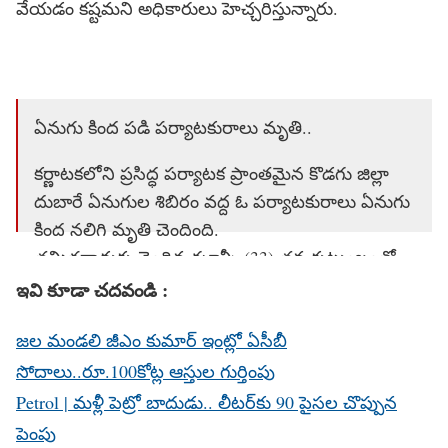
వేయడం కష్టమని అధికారులు హెచ్చరిస్తున్నారు.
ఏనుగు కింద పడి పర్యాటకురాలు మృతి..
కర్ణాటకలోని ప్రసిద్ధ పర్యాటక ప్రాంతమైన కొడగు జిల్లా
దుబారే ఏనుగుల శిబిరం వద్ద ఓ పర్యాటకురాలు ఏనుగు
కింద నలిగి మృతి చెందింది.
తమిళనాడుకు చెందిన ఝాన్సీ (33) తన కుటుంబంతో
కలిసి సోమవారం కావేరి నది వద్దకు వచ్చింది.
ఇవి కూడా చదవండి :
ఆ సమయంలో మావటీలు స్నానానికి…
జల మండలి జీఎం కుమార్ ఇంట్లో ఏసీబీ
pic.twitter.com/IY6WIdEv1M
సోదాలు..రూ.100కోట్ల ఆస్తుల గుర్తింపు
— ChotaNews App (@ChotaNewsApp)
May 19,
Petrol | మ‌ళ్లీ పెట్రో బాదుడు.. లీట‌ర్‌కు 90 పైస‌ల చొప్పున
2026
పెంపు