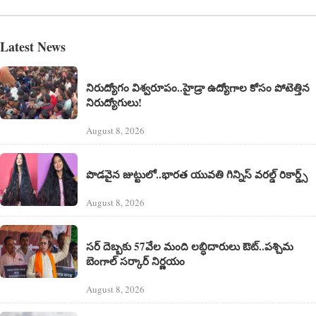
Latest News
నిరుద్యోగం విశ్వరూపం..హైడ్రా ఉద్యోగాల కోసం పోటెత్తిన
నిరుద్యోగులు!
August 8, 2026
పొడవైన జుట్టులో..భారత యువతి గిన్నిస్ వరల్డ్ రికార్డ్స్
August 8, 2026
సర్ దెబ్బకు 57వేల మంది లబ్ధిదారులు ఔట్..పశ్చిమ
బెంగాల్ సర్కార్ నిర్ణయం
August 8, 2026