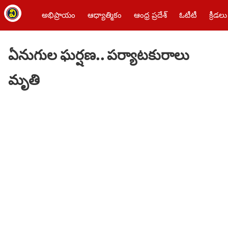
అభిప్రాయం
ఆధ్యాత్మికం
ఆంధ్ర ప్రదేశ్
ఓటీటీ
క్రీడలు
ఏనుగుల ఘర్షణ.. పర్యాటకురాలు
మృతి