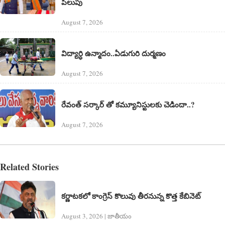
పిలుపు
August 7, 2026
విద్యార్ధి ఉన్మాదం..ఏడుగురి దుర్మణం
August 7, 2026
రేవంత్ సర్కార్ తో కమ్యూనిస్టులకు చెడిందా..?
August 7, 2026
Related Stories
కర్ణాటకలో కాంగ్రెస్ కొలువు తీరనున్న కొత్త కేబినెట్
August 3, 2026 | జాతీయం