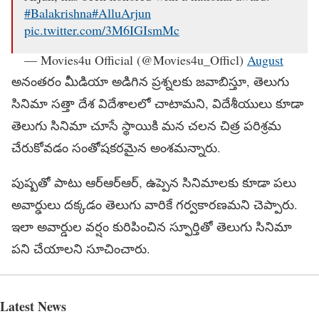
#Balakrishna
#AlluArjun
pic.twitter.com/3M6IGIsmMc
— Movies4u Official (@Movies4u_Officl)
August
25, 2023
అనంతరం మీడియా అడిగిన ప్రశ్నలకు జవాబిస్తూ, తెలుగు
సినిమా సత్తా దేశ విదేశాలలో చాటామని, విదేశీయులు కూడా
తెలుగు సినిమా చూసే స్థాయికి మన చలన చిత్ర పరిశ్రమ
చేరుకోవడం సంతోషకరమైన అంశమన్నారు.
పుష్పతో పాటు ఆర్ఆర్ఆర్, ఉప్పెన సినిమాలకు కూడా పలు
అవార్ఢులు దక్కడం తెలుగు వారికే గర్వకారణమని చెప్పారు.
ఇలా అవార్డుల వర్షం కురిపించిన స్ఫూర్తితో తెలుగు సినిమా
పని చేయాలని సూచించారు.
Latest News