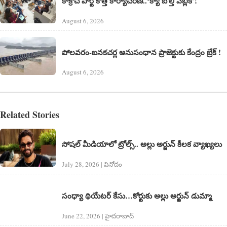
కాక్రోచ్ పార్టీ కొత్త కార్యాచరణ..‘క్యా బోల్తీ పబ్లిక్’!
August 6, 2026
పోలవరం-బనకచర్ల అనుసంధాన ప్రాజెక్టుకు కేంద్రం బ్రేక్ !
August 6, 2026
Related Stories
సోషల్‌ మీడియాలో ట్రోల్స్‌.. అల్లు అర్జున్‌ కీలక వ్యాఖ్యలు
July 28, 2026 | వినోదం
సంధ్యా థియేటర్ కేసు…కోర్టుకు అల్లు అర్జున్ డుమ్మా
June 22, 2026 | హైదరాబాద్​