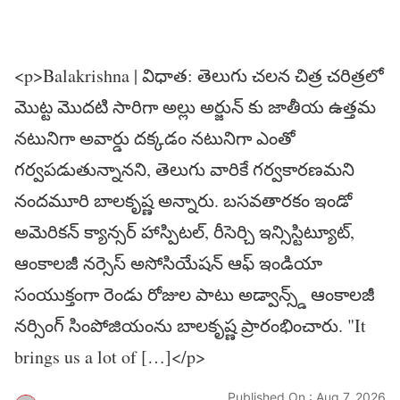
<p>Balakrishna | విధాత: తెలుగు చలన చిత్ర చరిత్రలో
మొట్ట మొదటి సారిగా అల్లు అర్జున్ కు జాతీయ ఉత్తమ
నటునిగా అవార్డు దక్కడం నటునిగా ఎంతో
గర్వపడుతున్నానని, తెలుగు వారికే గర్వకారణమని
నందమూరి బాలకృష్ణ అన్నారు. బసవతారకం ఇండో
అమెరికన్ క్యాన్సర్ హాస్పిటల్, రీసెర్చి ఇన్సిస్టిట్యూట్,
ఆంకాలజీ నర్సెస్ అసోసియేషన్ ఆఫ్ ఇండియా
సంయుక్తంగా రెండు రోజుల పాటు అడ్వాన్స్డ్ ఆంకాలజీ
నర్సింగ్ సింపోజియంను బాలకృష్ణ ప్రారంభించారు. "It
brings us a lot of […]</p>
Published On : Aug 7, 2026