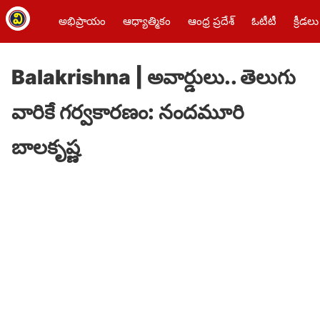
అభిప్రాయం
ఆధ్యాత్మికం
ఆంధ్ర ప్రదేశ్
ఓటీటీ
క్రీడలు
Balakrishna | అవార్డులు.. తెలుగు
వారికే గర్వకారణం: నందమూరి
బాలకృష్ణ