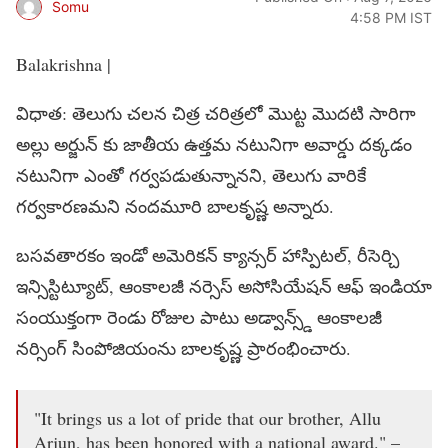
Somu
4:58 PM IST
Balakrishna |
విధాత: తెలుగు చలన చిత్ర చరిత్రలో మొట్ట మొదటి సారిగా
అల్లు అర్జున్ కు జాతీయ ఉత్తమ నటునిగా అవార్డు దక్కడం
నటునిగా ఎంతో గర్వపడుతున్నానని, తెలుగు వారికే
గర్వకారణమని నందమూరి బాలకృష్ణ అన్నారు.
బసవతారకం ఇండో అమెరికన్ క్యాన్సర్ హాస్పిటల్, రీసెర్చి
ఇన్సిస్టిట్యూట్, ఆంకాలజీ నర్సెస్ అసోసియేషన్ ఆఫ్ ఇండియా
సంయుక్తంగా రెండు రోజుల పాటు అడ్వాన్స్డ్ ఆంకాలజీ
నర్సింగ్ సింపోజియంను బాలకృష్ణ ప్రారంభించారు.
"It brings us a lot of pride that our brother, Allu
Arjun, has been honored with a national award." –