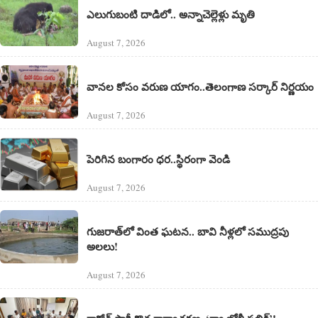
ఎలుగుబంటి దాడిలో.. అన్నాచెల్లెళ్లు మృతి
August 7, 2026
వానల కోసం వరుణ యాగం..తెలంగాణ సర్కార్ నిర్ణయం
August 7, 2026
పెరిగిన బంగారం ధర..స్థిరంగా వెండి
August 7, 2026
గుజరాత్‌లో వింత ఘటన.. బావి నీళ్లలో సముద్రపు
అలలు!
August 7, 2026