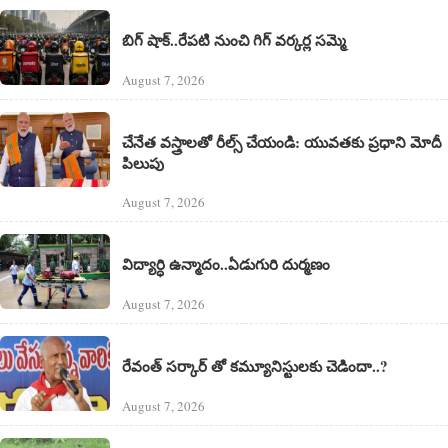
బిగ్ షాక్..రేపటి నుంచి గిగ్ వర్కర్ల సమ్మె
August 7, 2026
చేనేత వస్త్రాలతో రీల్స్ చేయండి: యువతకు ప్రధాని మోదీ
పిలుపు
August 7, 2026
విద్యార్ధి ఉన్మాదం..ఏడుగురి దుర్మణం
August 7, 2026
రేవంత్ సర్కార్ తో కమ్యూనిస్టులకు చెడిందా..?
August 7, 2026