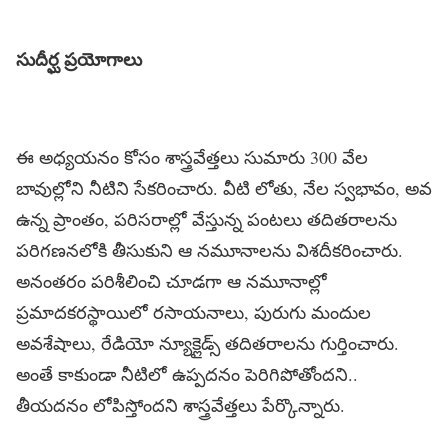
సుదీర్ఘ ప్ర‌యోగాలు
ఈ అధ్య‌య‌నం కోసం శాస్త్రవేత్త‌లు సుమారు 300 వేల
బావుల్లోని నీటిని సేక‌రించారు. వీటి లోతు, నేల స్వ‌భావం, అవ
ఉన్న ప్రాంతం, ప‌రిస‌రాల్లో వేస్తున్న పంట‌లు త‌దిత‌రాల‌ను
ప‌రిగ‌ణన‌లోకి తీసుకుని ఆ న‌మూనాల‌ను విశ‌దీక‌రించారు.
అనంత‌రం ప‌రిశీలించి చూడ‌గా ఆ న‌మూనాల్లో
ప్ర‌మాద‌క‌ర‌స్థాయిలో ర‌సాయ‌నాలు, పురుగు మందుల
అవ‌శేషాలు, రేడియో న్యూక్లైడ్స్ త‌దిత‌రాల‌ను గుర్తించారు.
అంతే కాకుండా నీటిలో ఉప్ప‌ద‌నం పెరిగిపోతోంద‌ని..
తీయద‌నం లోపిస్తోంద‌ని శాస్త్రవేత్త‌లు పేర్కొన్నారు.