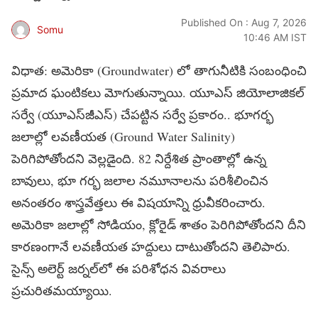
Published On : Aug 7, 2026
Somu
10:46 AM IST
విధాత‌: అమెరికా (Groundwater) లో తాగునీటికి సంబంధించి
ప్ర‌మాద ఘంటిక‌లు మోగుతున్నాయి. యూఎస్ జియోలాజిక‌ల్
స‌ర్వే (యూఎస్‌జీఎస్‌) చేప‌ట్టిన స‌ర్వే ప్ర‌కారం.. భూగ‌ర్భ
జ‌లాల్లో ల‌వ‌ణీయ‌త (Ground Water Salinity)
పెరిగిపోతోంద‌ని వెల్ల‌డైంది. 82 నిర్దేశిత ప్రాంతాల్లో ఉన్న
బావులు, భూ గ‌ర్భ జ‌లాల న‌మూనాల‌ను ప‌రిశీలించిన
అనంత‌రం శాస్త్రవేత్త‌లు ఈ విష‌యాన్ని ధ్రువీక‌రించారు.
అమెరికా జ‌లాల్లో సోడియం, క్లోరైడ్ శాతం పెరిగిపోతోందని దీని
కార‌ణంగానే ల‌వ‌ణీయ‌త హ‌ద్దులు దాటుతోంద‌ని తెలిపారు.
సైన్స్ అలెర్ట్ జ‌ర్న‌ల్‌లో ఈ ప‌రిశోధ‌న వివ‌రాలు
ప్ర‌చురిత‌మ‌య్యాయి.