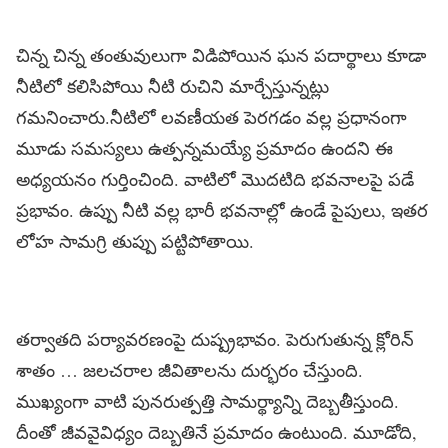
చిన్న చిన్న తంతువులుగా విడిపోయిన ఘ‌న ప‌దార్థాలు కూడా
నీటిలో క‌లిసిపోయి నీటి రుచిని మార్చేస్తున్న‌ట్లు
గ‌మ‌నించారు.నీటిలో ల‌వ‌ణీయత పెర‌గ‌డం వల్ల ప్ర‌ధానంగా
మూడు స‌మ‌స్య‌లు ఉత్ప‌న్న‌మ‌య్యే ప్ర‌మాదం ఉంద‌ని ఈ
అధ్య‌య‌నం గుర్తించింది. వాటిలో మొద‌టిది భ‌వ‌నాల‌పై ప‌డే
ప్ర‌భావం. ఉప్పు నీటి వ‌ల్ల భారీ భ‌వ‌నాల్లో ఉండే పైపులు, ఇత‌ర
లోహ సామ‌గ్రి తుప్పు ప‌ట్టిపోతాయి.
త‌ర్వాత‌ది ప‌ర్యావ‌ర‌ణంపై దుష్ప్ర‌భావం. పెరుగుతున్న క్లోరిన్
శాతం … జ‌ల‌చ‌రాల జీవితాల‌ను దుర్భ‌రం చేస్తుంది.
ముఖ్యంగా వాటి పున‌రుత్ప‌త్తి సామ‌ర్థ్యాన్ని దెబ్బ‌తీస్తుంది.
దీంతో జీవ‌వైవిధ్యం దెబ్బ‌తినే ప్ర‌మాదం ఉంటుంది. మూడోది,