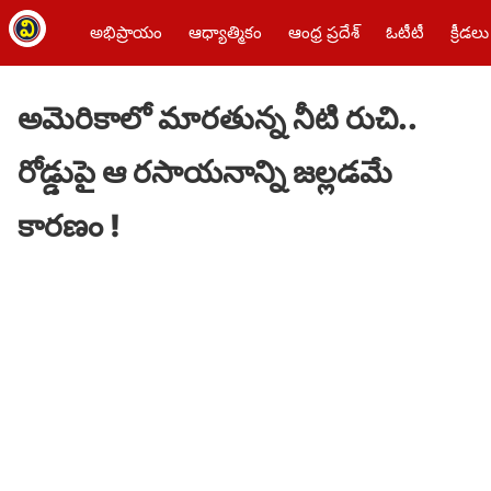
అభిప్రాయం
ఆధ్యాత్మికం
ఆంధ్ర ప్రదేశ్
ఓటీటీ
క్రీడలు
అమెరికాలో మార‌తున్న నీటి రుచి..
రోడ్డుపై ఆ ర‌సాయ‌నాన్ని జ‌ల్ల‌డ‌మే
కార‌ణం !