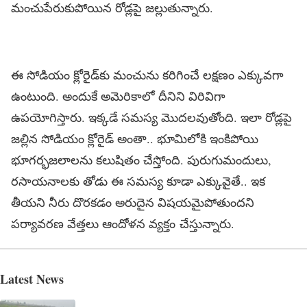
మంచుపేరుకుపోయిన రోడ్ల‌పై జ‌ల్లుతున్నారు.
ఈ సోడియం క్లోరైడ్‌కు మంచును క‌రిగించే ల‌క్ష‌ణం ఎక్కువ‌గా
ఉంటుంది. అందుకే అమెరికాలో దీనిని విరివిగా
ఉప‌యోగిస్తారు. ఇక్క‌డే స‌మ‌స్య మొద‌లవుతోంది. ఇలా రోడ్ల‌పై
జ‌ల్లిన సోడియం క్లోరైడ్ అంతా.. భూమిలోకి ఇంకిపోయి
భూగ‌ర్భ‌జ‌లాల‌ను క‌లుషితం చేస్తోంది. పురుగుమందులు,
ర‌సాయ‌నాల‌కు తోడు ఈ స‌మ‌స్య కూడా ఎక్కువైతే.. ఇక
తీయ‌ని నీరు దొర‌క‌డం అరుదైన విష‌య‌మైపోతుంద‌ని
ప‌ర్యావ‌ర‌ణ వేత్త‌లు ఆందోళ‌న వ్య‌క్తం చేస్తున్నారు.
Latest News