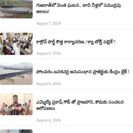
గుజరాత్‌లో వింత ఘటన.. బావి నీళ్లలో సముద్రపు
అలలు!
August 7, 2026
కాక్రోచ్ పార్టీ కొత్త కార్యాచరణ..‘క్యా బోల్తీ పబ్లిక్’!
August 6, 2026
పోలవరం-బనకచర్ల అనుసంధాన ప్రాజెక్టుకు కేంద్రం బ్రేక్ !
August 6, 2026
ఎమ్మెల్యే ప్రకాష్ గౌడ్ తో ప్రాణహాని..కొడుకు సంచలన
ఆరోపణలు
August 6, 2026