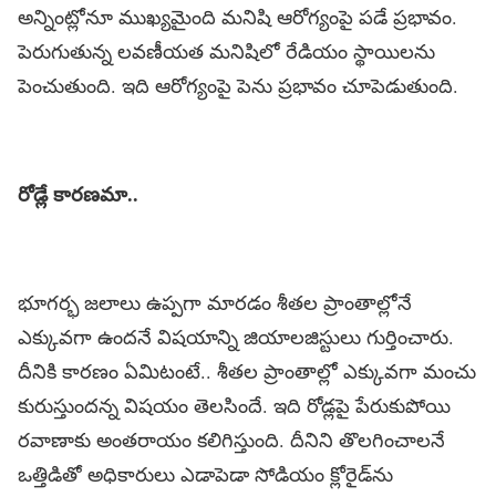
అన్నింట్లోనూ ముఖ్య‌మైంది మ‌నిషి ఆరోగ్యంపై ప‌డే ప్ర‌భావం.
పెరుగుతున్న ల‌వ‌ణీయ‌త మ‌నిషిలో రేడియం స్థాయిల‌ను
పెంచుతుంది. ఇది ఆరోగ్యంపై పెను ప్ర‌భావం చూపెడుతుంది.
రోడ్లే కార‌ణ‌మా..
భూగ‌ర్భ జ‌లాలు ఉప్ప‌గా మార‌డం శీత‌ల ప్రాంతాల్లోనే
ఎక్కువ‌గా ఉంద‌నే విష‌యాన్ని జియాల‌జిస్టులు గుర్తించారు.
దీనికి కార‌ణం ఏమిటంటే.. శీత‌ల ప్రాంతాల్లో ఎక్కువ‌గా మంచు
కురుస్తుంద‌న్న విష‌యం తెల‌సిందే. ఇది రోడ్ల‌పై పేరుకుపోయి
ర‌వాణాకు అంత‌రాయం క‌లిగిస్తుంది. దీనిని తొల‌గించాల‌నే
ఒత్తిడితో అధికారులు ఎడాపెడా సోడియం క్లోరైడ్‌ను