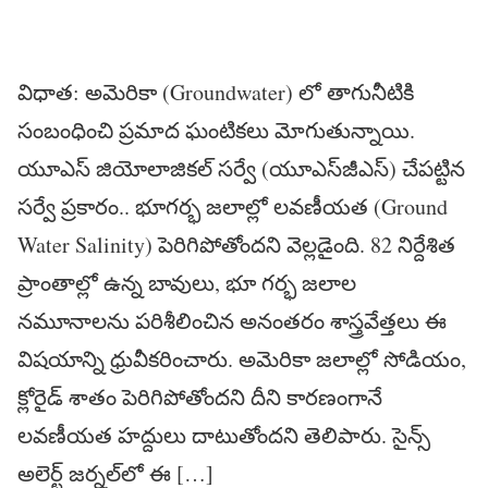
విధాత‌: అమెరికా (Groundwater) లో తాగునీటికి
సంబంధించి ప్ర‌మాద ఘంటిక‌లు మోగుతున్నాయి.
యూఎస్ జియోలాజిక‌ల్ స‌ర్వే (యూఎస్‌జీఎస్‌) చేప‌ట్టిన
స‌ర్వే ప్ర‌కారం.. భూగ‌ర్భ జ‌లాల్లో ల‌వ‌ణీయ‌త (Ground
Water Salinity) పెరిగిపోతోంద‌ని వెల్ల‌డైంది. 82 నిర్దేశిత
ప్రాంతాల్లో ఉన్న బావులు, భూ గ‌ర్భ జ‌లాల
న‌మూనాల‌ను ప‌రిశీలించిన అనంత‌రం శాస్త్రవేత్త‌లు ఈ
విష‌యాన్ని ధ్రువీక‌రించారు. అమెరికా జ‌లాల్లో సోడియం,
క్లోరైడ్ శాతం పెరిగిపోతోందని దీని కార‌ణంగానే
ల‌వ‌ణీయ‌త హ‌ద్దులు దాటుతోంద‌ని తెలిపారు. సైన్స్
అలెర్ట్ జ‌ర్న‌ల్‌లో ఈ […]