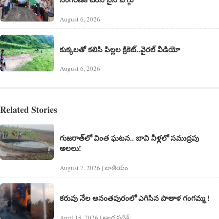
August 6, 2026
కుక్కలతో కలిసి పిల్లల క్రికెట్..వైరల్ వీడియో
August 6, 2026
Related Stories
గుజరాత్‌లో వింత ఘటన.. బావి నీళ్లలో సముద్రపు
అలలు!
August 7, 2026 | జాతీయం
కరువు నేల అనంతపురంలో ఎగిసిన పాతాళ గంగమ్మ !
April 18, 2026 | ఆంధ్ర ప్రదేశ్