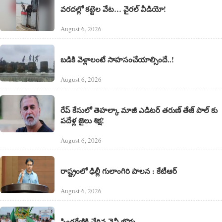
వరదల్లో కట్టెల వేట… వైరల్ వీడియో!
August 6, 2026
బడికి వెళ్లాలంటే సాహసంచేయాల్సిందే..!
August 6, 2026
రేప్ కేసులో తెహల్కా మాజీ ఎడిటర్ తరుణ్ తేజ్ పాల్ కు
పదేళ్ల జైలు శిక్ష!
August 6, 2026
రాష్ట్రంలో ఢిల్లీ గులాంగిరి పాలన : కేటీఆర్
August 6, 2026
సింగరేణికి చేరిన నైనీ బొగ్గు