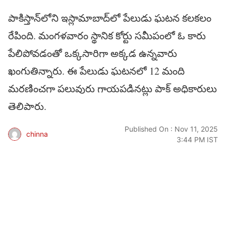
పాకిస్తాన్‌లోని ఇస్లామాబాద్‌లో పేలుడు ఘటన కలకలం
రేపింది. మంగళవారం స్థానిక కోర్టు సమీపంలో ఓ కారు
పేలిపోవడంతో ఒక్కసారిగా అక్కడ ఉన్నవారు
ఖంగుతిన్నారు. ఈ పేలుడు ఘటనలో 12 మంది
మరణించగా పలువురు గాయపడినట్లు పాక్ అధికారులు
తెలిపారు.
Published On : Nov 11, 2025
chinna
3:44 PM IST