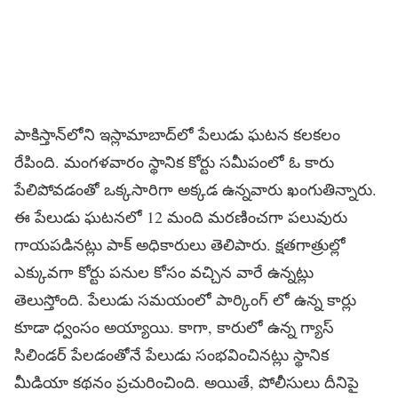
పాకిస్తాన్‌లోని ఇస్లామాబాద్‌లో పేలుడు ఘటన కలకలం
రేపింది. మంగళవారం స్థానిక కోర్టు సమీపంలో ఓ కారు
పేలిపోవడంతో ఒక్కసారిగా అక్కడ ఉన్నవారు ఖంగుతిన్నారు.
ఈ పేలుడు ఘటనలో 12 మంది మరణించగా పలువురు
గాయపడినట్లు పాక్ అధికారులు తెలిపారు. క్షతగాత్రుల్లో
ఎక్కువగా కోర్టు పనుల కోసం వచ్చిన వారే ఉన్నట్లు
తెలుస్తోంది. పేలుడు సమయంలో పార్కింగ్ లో ఉన్న కార్లు
కూడా ధ్వంసం అయ్యాయి. కాగా, కారులో ఉన్న గ్యాస్
సిలిండర్ పేలడంతోనే పేలుడు సంభవించినట్లు స్థానిక
మీడియా కథనం ప్రచురించింది. అయితే, పోలీసులు దీనిపై