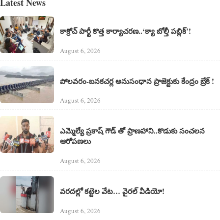
Latest News
కాక్రోచ్ పార్టీ కొత్త కార్యాచరణ..‘క్యా బోల్తీ పబ్లిక్’!
August 6, 2026
పోలవరం-బనకచర్ల అనుసంధాన ప్రాజెక్టుకు కేంద్రం బ్రేక్ !
August 6, 2026
ఎమ్మెల్యే ప్రకాష్ గౌడ్ తో ప్రాణహాని..కొడుకు సంచలన
ఆరోపణలు
August 6, 2026
వరదల్లో కట్టెల వేట… వైరల్ వీడియో!
August 6, 2026