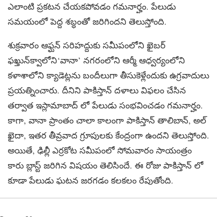
ఎలాంటి ప్రకటన చేయకపోవడం గమనార్హం. పేలుడు
సమయంలో పెద్ద శబ్ధంతో జరిగిందని తెలుస్తోంది.
శుక్రవారం ఆఫ్ఘన్ సరిహద్దుకు సమీపంలోని ఖైబర్
ఫఖ్తున్‌క్వాలోని‘వానా’ నగరంలోని ఆర్మీ ఆధ్వర్యంలోని
కళాశాలోని క్యాడెట్లను బందీలుగా తీసుకెళ్లేందుకు ఉగ్రవాదులు
ప్రయత్నించారు. దీనిని పాకిస్తాన్ దళాలు విఫలం చేసిన
తర్వాత ఇస్లామాబాద్ లో పేలుడు సంభవించడం గమనార్హం.
కాగా, వానా ప్రాంతం చాలా కాలంగా పాకిస్తాన్ తాలిబాన్, అల్
ఖైదా, ఇతర తీవ్రవాద గ్రూపులకు కేంద్రంగా ఉందని తెలుస్తోంది.
అయితే, ఢిల్లీ ఎర్రకోట సమీపంలో సోమవారం సాయంత్రం
కారు బ్లాస్ట్ జరిగిన విషయం తెలిసిందే. ఈ రోజు పాకిస్తాన్ లో
కూడా పేలుడు ఘటన జరగడం కలకలం రేపుతోంది.