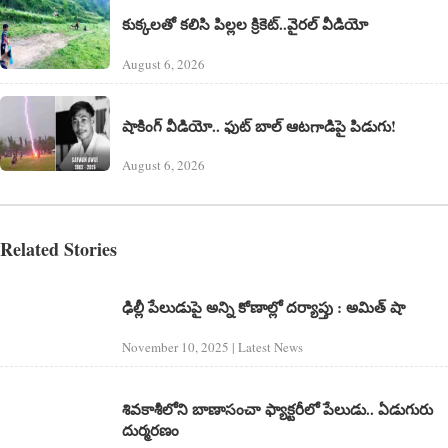
కుక్కలతో కలిసి పిల్లల క్రికెట్..వైరల్ వీడియో
August 6, 2026
షాకింగ్ వీడియో.. ఫుట్ బాల్ ఆటగాడిపై పిడుగు!
August 6, 2026
Related Stories
ఢిల్లీ పేలుడుపై అన్ని కోణాల్లో దర్యాప్తు : అమిత్ షా
November 10, 2025 | Latest News
శివకాశీలోని బాణాసంచా ఫ్యాక్టరీలో పేలుడు.. ఏడుగురు
దుర్మరణం