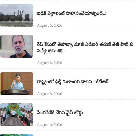
బడికి వెళ్లాలంటే సాహసంచేయాల్సిందే..!
August 6, 2026
రేప్ కేసులో తెహల్కా మాజీ ఎడిటర్ తరుణ్ తేజ్ పాల్ కు
పదేళ్ల జైలు శిక్ష!
August 6, 2026
రాష్ట్రంలో ఢిల్లీ గులాంగిరి పాలన : కేటీఆర్
August 6, 2026
సింగరేణికి చేరిన నైనీ బొగ్గు
August 6, 2026