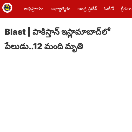
అభిప్రాయం
ఆధ్యాత్మికం
ఆంధ్ర ప్రదేశ్
ఓటీటీ
క్రీడలు
Blast | పాకిస్తాన్‌ ఇస్లామాబాద్‌లో
పేలుడు..12 మంది మృతి