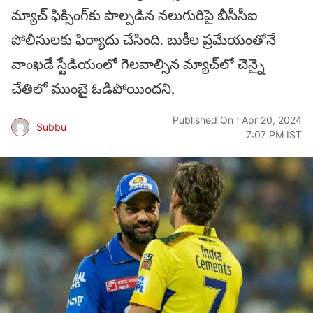
మ్యాచ్ ఫిక్సింగ్‌కు పాల్పడిన నలుగురిపై బీసీసీఐ
పోలీసులకు ఫిర్యాదు చేసింది. బుకీల ప్రమేయంతోనే
వాంఖడే స్టేడియంలో గెలవాల్సిన మ్యాచ్‌లో చెన్నై
చేతిలో ముంబై ఓడిపోయిందని,
Published On : Apr 20, 2024
Subbu
7:07 PM IST