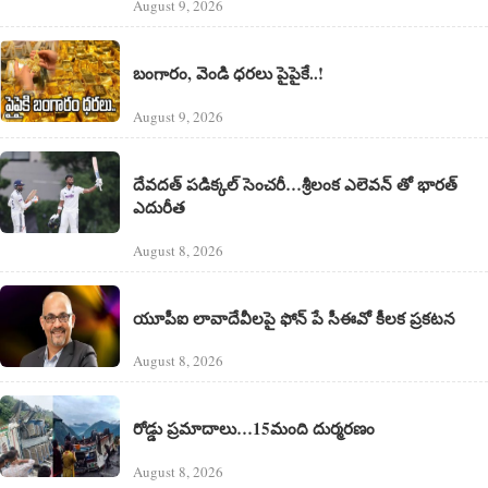
August 9, 2026
బంగారం, వెండి ధరలు పైపైకే..!
August 9, 2026
దేవదత్ పడిక్కల్‌ సెంచరీ…శ్రీలంక ఎలెవన్ తో భారత్
ఎదురీత
August 8, 2026
యూపీఐ లావాదేవీలపై ఫోన్ పే సీఈవో కీలక ప్రకటన
August 8, 2026
రోడ్డు ప్రమాదాలు…15మంది దుర్మరణం
August 8, 2026