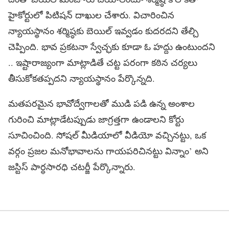
హైకోర్టులో పిటిషన్ దాఖుల చేశారు. విచారించిన
న్యాయస్థానం శర్మిష్ఠకు బెయిల్ ఇవ్వడం కుదరదని తేల్చి
చెప్పింది. భావ ప్రకటనా స్వేచ్ఛకు కూడా ఓ హద్దు ఉంటుందని
.. ఇష్టారాజ్యంగా మాట్లాడితే చట్ట పరంగా కఠిన చర్యలు
తీసుకోకతప్పదని న్యాయస్థానం పేర్కొన్నది.
మతపరమైన భావోద్వేగాలతో ముడి పడి ఉన్న అంశాల
గురించి మాట్లాడేటప్పుడు జాగ్రత్తగా ఉండాలని కోర్టు
సూచించింది. సోషల్ మీడియాలో వీడియో వచ్చినట్టు, ఒక
వర్గం ప్రజల మనోభావాలను గాయపరిచినట్టు విన్నాం’ అని
జస్టిస్ పార్ధసారధి చటర్జీ పేర్కొన్నారు.