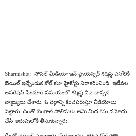
Sharmishta: సోషల్ మీడియా ఇన్ ఫ్లుయెన్సర్ శర్మిష్ఠ పనోలికి
బెయిల్ ఇచ్చేందుక కోల్ కతా హైకోర్టు నిరాకరించింది. ఇటీవల
ఆపరేషన్ సిందూర్ సమయంలో శర్మిష్ఠ వివాదాస్పద
వ్యాఖ్యలు చేశారు. ఓ వర్గాన్ని కించపరుస్తూ వీడియోలు
పెట్టారు. దీంతో బెంగాల్ పోలీసులు అమె మీద కేసు నమోదు
చేసి అదుపులోకి తీసుకున్నారు.
దీంతో బెయిల్ మంజూరు చేయాలంటూ శర్మిష్ఠ కోల్ కతా