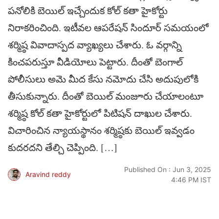
పనోలికి బెయిల్ ఇచ్చేందుక కోల్ కతా హైకోర్టు
నిరాకరించింది. ఇటీవల ఆపరేషన్ సిందూర్ సమయంలో
శర్మిష్ఠ వివాదాస్పద వ్యాఖ్యలు చేశారు. ఓ వర్గాన్ని
కించపరుస్తూ వీడియోలు పెట్టారు. దీంతో బెంగాల్
పోలీసులు అమె మీద కేసు నమోదు చేసి అదుపులోకి
తీసుకున్నారు. దీంతో బెయిల్ మంజూరు చేయాలంటూ
శర్మిష్ఠ కోల్ కతా హైకోర్టులో పిటిషన్ దాఖుల చేశారు.
విచారించిన న్యాయస్థానం శర్మిష్ఠకు బెయిల్ ఇవ్వడం
కుదరదని తేల్చి చెప్పింది. […]
Published On : Jun 3, 2025
Aravind reddy
4:46 PM IST