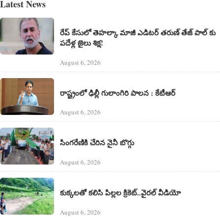
Latest News
రేప్ కేసులో తెహల్కా మాజీ ఎడిటర్ తరుణ్ తేజ్ పాల్ కు
పదేళ్ల జైలు శిక్ష!
August 6, 2026
రాష్ట్రంలో ఢిల్లీ గులాంగిరి పాలన : కేటీఆర్
August 6, 2026
సింగరేణికి చేరిన నైనీ బొగ్గు
August 6, 2026
కుక్కలతో కలిసి పిల్లల క్రికెట్..వైరల్ వీడియో
August 6, 2026