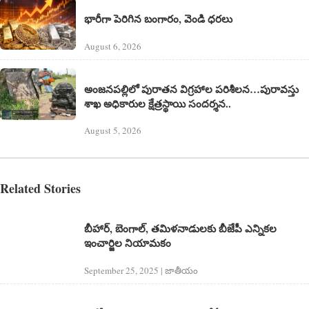
భారీగా పెరిగిన బంగారం, వెండి ధరలు
August 6, 2026
అంజనపల్లిలో పురాతన విగ్రహాల పరిశీలన…పురావస్తు
శాఖ అధికారుల క్షేత్రస్థాయి సందర్శన..
August 5, 2026
Related Stories
బీహార్, బెంగాల్, తమిళనాడులకు బీజేపీ ఎన్నికల
ఇంచార్జిల నియామకం
September 25, 2025 | జాతీయం