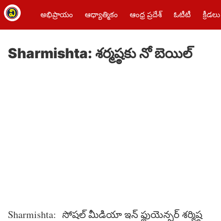
అభిప్రాయం
ఆధ్యాత్మికం
ఆంధ్ర ప్రదేశ్
ఓటీటీ
క్రీడలు
Sharmishta: శర్మష్ఠకు నో బెయిల్
Sharmishta: సోషల్ మీడియా ఇన్ ఫ్లుయెన్సర్ శర్మిష్ఠ