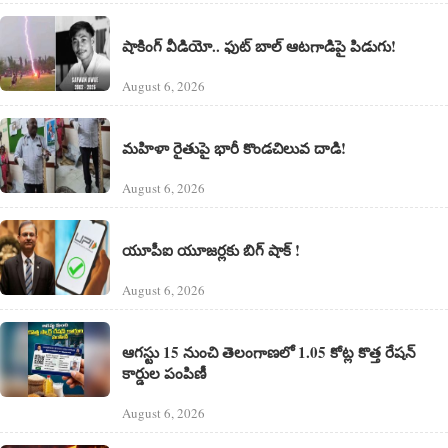
షాకింగ్ వీడియో.. ఫుట్ బాల్ ఆటగాడిపై పిడుగు!
August 6, 2026
మహిళా రైతుపై భారీ కొండచిలువ దాడి!
August 6, 2026
యూపీఐ యూజర్లకు బిగ్ షాక్ !
August 6, 2026
ఆగస్టు 15 నుంచి తెలంగాణలో 1.05 కోట్ల కొత్త రేషన్
కార్డుల పంపిణీ
August 6, 2026