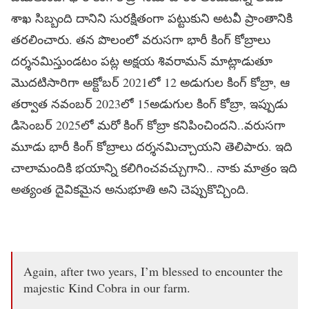
శాఖ సిబ్బంది దానిని సురక్షితంగా పట్టుకుని అటవీ ప్రాంతానికి
తరలించారు. తన పొలంలో వరుసగా భారీ కింగ్ కోబ్రాలు
దర్శనమిస్తుండటం పట్ల అక్షయ శివరామన్ మాట్లాడుతూ
మొదటిసారిగా అక్టోబర్ 2021లో 12 అడుగుల కింగ్ కోబ్రా, ఆ
తర్వాత నవంబర్ 2023లో 15అడుగుల కింగ్ కోబ్రా, ఇప్పుడు
డిసెంబర్ 2025లో మరో కింగ్ కోబ్రా కనిపించిందని..వరుసగా
మూడు భారీ కింగ్ కోబ్రాలు దర్శనమిచ్చాయని తెలిపారు. ఇది
చాలామందికి భయాన్ని కలిగించవచ్చుగాని.. నాకు మాత్రం ఇది
అత్యంత దైవికమైన అనుభూతి అని చెప్పుకొచ్చింది.
Again, after two years, I’m blessed to encounter the
majestic Kind Cobra in our farm.