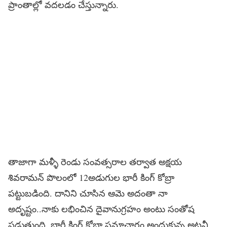
ప్రాంతాల్లో వదలడం చేస్తున్నారు.
తాజాగా మళ్ళీ రెండు సంవత్సరాల తర్వాత అక్షయ
శివరామన్ పొలంలో 12అడుగుల భారీ కింగ్ కోబ్రా
పట్టుబడింది. దానిని చూసిన ఆమె అదంతా నా
అదృష్టం..నాకు లభించిన దైవానుగ్రహం అంటు సంతోష
పడుతుంది. భారీ కింగ్ కోబ్రా సమాచారం అందుకున్న అటవీ