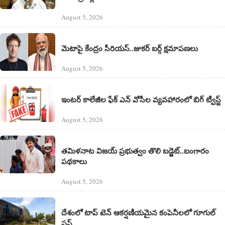
August 5, 2026
మెటాపై కేంద్రం సీరియస్..జుకర్ బర్గ్ క్షమాపణలు
August 5, 2026
ఇంటర్ కాలేజీల ఫేక్ ఎన్ వోసీల వ్యవహారంలో బిగ్ ట్వీస్ట్
August 5, 2026
తమిళనాట విజయ్ ప్రభుత్వం తొలి బడ్జెట్‌..బంగారం
పథకాలు
August 5, 2026
దేశంలో టాప్ టెన్ ఆకర్షణీయమైన కంపెనీలలో గూగుల్‌
ఫస్ట్‌