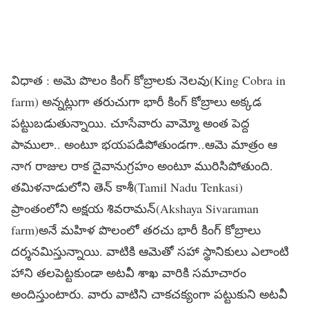
విధాత : అమె పొలం కింగ్ కోబ్రాలకు నెలవు(King Cobra in
farm) అన్నట్లుగా తరుచుగా భారీ కింగ్ కోబ్రాలు అక్కడ
పట్టుబడుతున్నాయి. చూసేవారు వామ్మో అంత పెద్ద
పాములా.. అంటూ భయపడిపోతుండగా..ఆమె మాత్రం ఆ
నాగ రాజుల రాక దైవానుగ్రహం అంటూ మురిసిపోతుంది.
తమిళనాడులోని తెన్ కాశీ(Tamil Nadu Tenkasi)
ప్రాంతంలోని అక్షయ శివరామన్(Akshaya Sivaraman
farm)అనే మహిళ పొలంలో తరచు భారీ కింగ్ కోబ్రాలు
దర్శనమిస్తున్నాయి. వాటికి ఆమెతో సహా స్థానికులు ఎలాంటి
హాని తలపెట్టకుండా అటవీ శాఖ వారికి సమాచారం
అందిస్తుంటారు. వారు వాటిని చాకచక్యంగా పట్టుకుని అటవీ