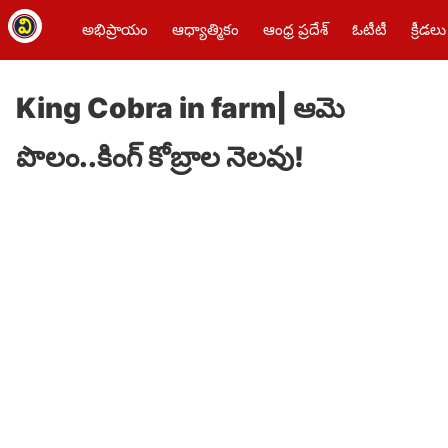
అభిప్రాయం
ఆధ్యాత్మికం
ఆంధ్ర ప్రదేశ్
ఓటీటీ
క్రీడలు
King Cobra in farm| ఆమె
పొలం..కింగ్ కోబ్రాల నెలవు!