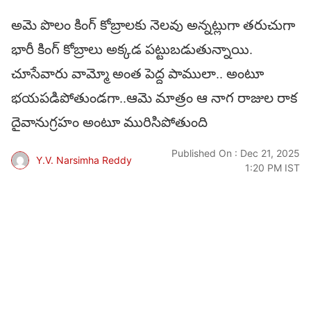
అమె పొలం కింగ్ కోబ్రాలకు నెలవు అన్నట్లుగా తరుచుగా
భారీ కింగ్ కోబ్రాలు అక్కడ పట్టుబడుతున్నాయి.
చూసేవారు వామ్మో అంత పెద్ద పాములా.. అంటూ
భయపడిపోతుండగా..ఆమె మాత్రం ఆ నాగ రాజుల రాక
దైవానుగ్రహం అంటూ మురిసిపోతుంది
Published On : Dec 21, 2025
Y.V. Narsimha Reddy
1:20 PM IST