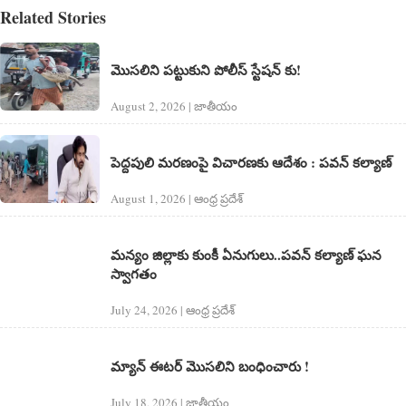
Related Stories
మొసలిని పట్టుకుని పోలీస్ స్టేషన్ కు!
August 2, 2026 | జాతీయం
పెద్దపులి మరణంపై విచారణకు ఆదేశం : పవన్ కల్యాణ్
August 1, 2026 | ఆంధ్ర ప్రదేశ్
మన్యం జిల్లాకు కుంకీ ఏనుగులు..పవన్ కల్యాణ్ ఘన
స్వాగతం
July 24, 2026 | ఆంధ్ర ప్రదేశ్
మ్యాన్ ఈటర్ మొసలిని బంధించారు !
July 18, 2026 | జాతీయం