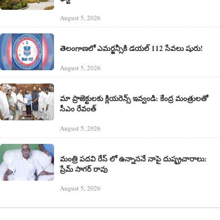
August 5, 2026
తెలంగాణలో ఎమర్జన్సీకి డయల్ 112 సేవలు షురు!
August 5, 2026
మా ప్రాజెక్టులకు క్లియరెన్స్ ఇవ్వండి: కేంద్ర మంత్రులతో
సీఎం రేవంత్
August 5, 2026
మంత్రి పదవి రేస్ లో ఉన్నాననే నాపై దుష్ఫ్రచారాలు:
ప్రేమ్ సాగర్ రావు
August 5, 2026