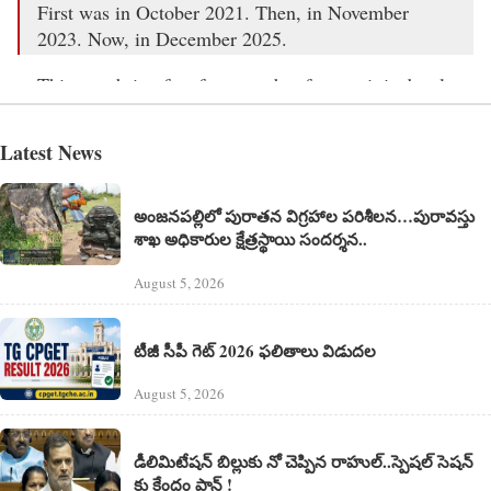
First was in October 2021. Then, in November
2023. Now, in December 2025.
This may bring fear for many but for me, it is deeply
divine ❤️
Latest News
What an auspicious day 🙏
https://t.co/Xn1OnDav2l
pic.twitter.com/dEHiC73UWz
అంజనపల్లిలో పురాతన విగ్రహాల పరిశీలన…పురావస్తు
— Akshaya Sivaraman (@AksUnik)
December 20,
శాఖ అధికారుల క్షేత్రస్థాయి సందర్శన..
2025
August 5, 2026
టీజీ సీపీ గెట్ 2026 ఫలితాలు విడుదల
August 5, 2026
డీలిమిటేషన్ బిల్లుకు నో చెప్పిన రాహుల్..స్పెషల్ సెషన్
కు కేంద్రం ప్లాన్ !