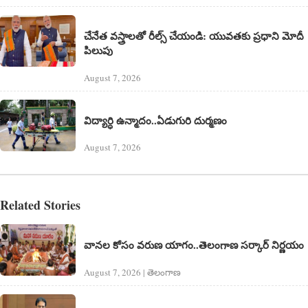
చేనేత వస్త్రాలతో రీల్స్ చేయండి: యువతకు ప్రధాని మోదీ
పిలుపు
August 7, 2026
విద్యార్ధి ఉన్మాదం..ఏడుగురి దుర్మణం
August 7, 2026
Related Stories
వానల కోసం వరుణ యాగం..తెలంగాణ సర్కార్ నిర్ణయం
August 7, 2026 | తెలంగాణ‌