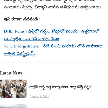
వంటకాలు స్వీట్స్‌, బిర్యానీ వాసన అతిథులను ఆకర్షించాయి.
ఇవి కూడా చదవండి :
Delhi Rains | ఢిల్లీలో వర్షం.. కశ్మీర్‌లో మంచు.. ఉత్తరాదిలో
అకస్మాత్తుగా మారిన వాతావరణం
Vehicle Registration | నేటి నుంచి షోరూమ్ లోనే వాహనాల
శాశ్వత రిజిస్ట్రేషన్స్
Latest News
కాక్రోచ్ పార్టీ కొత్త కార్యాచరణ..‘క్యా బోల్తీ పబ్లిక్’!
August 6, 2026