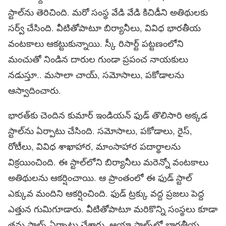
స్టాల్‌ను తెరిచింది. మరో సంస్థ వేడి వేడి కిచిడీని అతిథులకు
సర్వ్‌ చేసింది. వీటితోపాటూ బిర్యానీలు, వివిధ భారతీయ
వంటకాలు ఆకట్టుకున్నాయి. స్కీ రిసార్ట్‌ పట్టణంలోని
మంచుతో నిండిన దారుల గుండా ప్రపంచ నాయకులు
నడుస్తూ.. మసాలా చాయ్‌, సమోసాలు, పకోడాలను
ఆస్వాదించారు.
భారత్‌కు చెందిన కుమార్‌ ఇండియన్‌ ఫుడ్‌ తొలిసారి అక్కడ
స్టాల్‌ను ఏర్పాటు చేసింది. సమోసాలు, పకోడాలు, రైస్‌,
రోటీలు, వివిధ శాఖాహార, మాంసాహార పదార్థాలను
విక్రయించింది. ఈ స్టాల్‌లోని బిర్యానీలు మరెన్నో వంటకాలు
అతిథులను ఆకర్షించాయి. ఆ ప్రాంతంలో ఈ ఫుడ్‌ స్టాల్‌
ఎక్కువ మందిని ఆకర్షించింది. ఫుడ్‌ ట్రక్కు వద్ద ప్రజలు పెద్ద
ఎత్తున గుమిగూడారు. వీటితోపాటూ మరికొన్ని సంస్థలు కూడా
తమ స్టాల్స్‌ ఏర్పాటు చేశారు. ఆయా స్టాల్స్‌లో భారతీయ