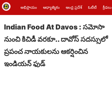
అభిప్రాయం
ఆధ్యాత్మికం
ఆంధ్ర ప్రదేశ్
ఓటీటీ
క్రీడలు
Indian Food At Davos : సమోసా
నుంచి కిచిడీ వరకూ.. దావోస్‌ సదస్సులో
ప్రపంచ నాయకులను ఆకర్షించిన
ఇండియన్‌ ఫుడ్‌