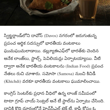
స్విట్జర్లాండ్‌లోని దావోస్‌ (Davos) నగరంలో జరుగుతున్న
ప్రపంచ ఆర్థిక సదస్సులో భారతీయ వంటకాలు
ఘుమఘుమలాడాయి. డబ్ల్యూఈఎఫ్‌లో భారత్‌కు చెందిన
అనేక లాంజ్‌లు, స్టాల్స్‌, పెవిలియన్లు ఏర్పాటయ్యాయి. వీటి
ద్వారా అనేక భారతీయ వంటకాలను (Indian Food) ప్రపంచ
నేతలు రుచి చూశారు. సమోసా (Samosa) నుంచి కిచిడీ
(Khichdi) వరకూ భారతీయ వంటకాలు ఘుమాలించాయి.
కాంగ్రెస్‌ సెంటర్‌కు ప్రధాన వీధిలో ఉన్న లాంజ్‌ సమీపంలో
టాటా గ్రూప్‌ చాయ్‌ సెంట్రల్‌ అనే టీ స్టాల్‌ను ఏర్పాటు చేసింది.
దానికి కొద్ది దూరంలోనే హెచ్‌సీఎల్‌ టెక్‌ టీ, కాఫీ కోసం ఓ