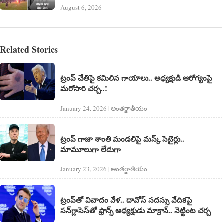
August 6, 2026
Related Stories
ట్రంప్ చేతిపై కమిలిన గాయాలు.. అధ్యక్షుడి ఆరోగ్యంపై
మరోసారి చర్చ..!
January 24, 2026 | అంత‌ర్జాతీయం
ట్రంప్‌ గాజా శాంతి మండలిపై మస్క్‌ సెటైర్లు..
మామూలుగా లేదుగా
January 23, 2026 | అంత‌ర్జాతీయం
ట్రంప్‌తో వివాదం వేళ.. దావోస్ సదస్సు వేదికపై
సన్‌గ్లాసెస్‌తో ఫ్రాన్స్ అధ్యక్షుడు మాక్రాన్.. నెట్టింట చర్చ