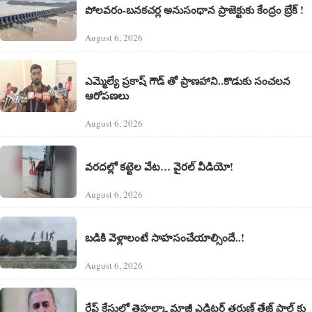
పోలవరం-బనకచర్ల అనుసంధాన ప్రాజెక్టుకు కేంద్రం బ్రేక్ !
August 6, 2026
ఎమ్మెల్యే ప్రకాష్ గౌడ్ తో ప్రాణహాని..కొడుకు సంచలన
ఆరోపణలు
August 6, 2026
వరదల్లో కట్టెల వేట… వైరల్ వీడియో!
August 6, 2026
బడికి వెళ్లాలంటే సాహసంచేయాల్సిందే..!
August 6, 2026
రేప్ కేసులో తెహల్కా మాజీ ఎడిటర్ తరుణ్ తేజ్ పాల్ కు