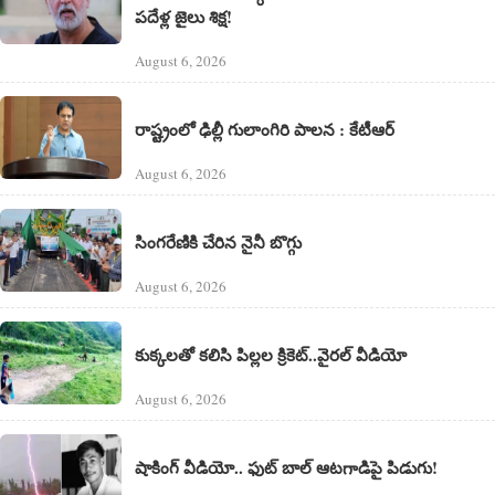
పదేళ్ల జైలు శిక్ష!
August 6, 2026
రాష్ట్రంలో ఢిల్లీ గులాంగిరి పాలన : కేటీఆర్
August 6, 2026
సింగరేణికి చేరిన నైనీ బొగ్గు
August 6, 2026
కుక్కలతో కలిసి పిల్లల క్రికెట్..వైరల్ వీడియో
August 6, 2026
షాకింగ్ వీడియో.. ఫుట్ బాల్ ఆటగాడిపై పిడుగు!