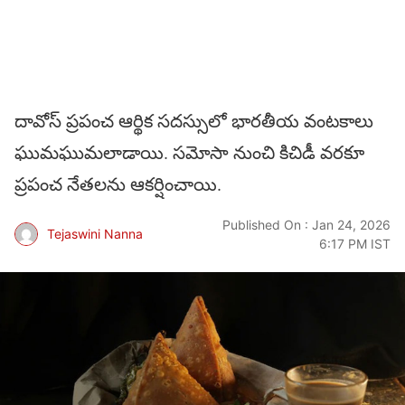
దావోస్ ప్రపంచ ఆర్థిక సదస్సులో భారతీయ వంటకాలు
ఘుమఘుమలాడాయి. సమోసా నుంచి కిచిడీ వరకూ
ప్రపంచ నేతలను ఆకర్షించాయి.
Published On : Jan 24, 2026
Tejaswini Nanna
6:17 PM IST