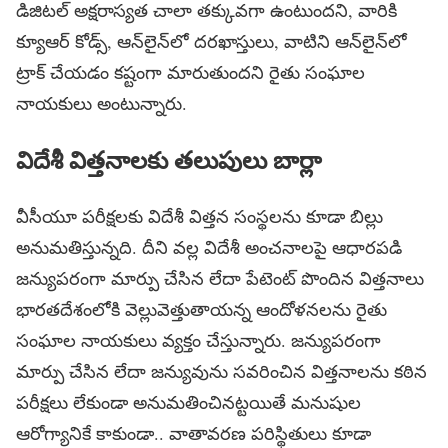
డిజిటల్‌ అక్షరాస్యత చాలా తక్కువగా ఉంటుందని, వారికి
క్యూఆర్‌ కోడ్స్‌, ఆన్‌లైన్‌లో దరఖాస్తులు, వాటిని ఆన్‌లైన్‌లో
ట్రాక్‌ చేయడం కష్టంగా మారుతుందని రైతు సంఘాల
నాయకులు అంటున్నారు.
విదేశీ విత్తనాలకు తలుపులు బార్లా
వీసీయూ పరీక్షలకు విదేశీ విత్తన సంస్థలను కూడా బిల్లు
అనుమతిస్తున్నది. దీని వల్ల విదేశీ అంచనాలపై ఆధారపడి
జన్యుపరంగా మార్పు చేసిన లేదా పేటెంట్‌ పొందిన విత్తనాలు
భారతదేశంలోకి వెల్లువెత్తుతాయన్న ఆందోళనలను రైతు
సంఘాల నాయకులు వ్యక్తం చేస్తున్నారు. జన్యుపరంగా
మార్పు చేసిన లేదా జన్యువును సవరించిన విత్తనాలను కఠిన
పరీక్షలు లేకుండా అనుమతించినట్టయితే మనుషుల
ఆరోగ్యానికే కాకుండా.. వాతావరణ పరిస్థితులు కూడా