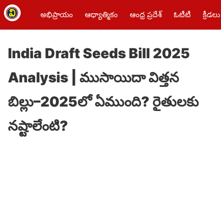
అభిప్రాయం
ఆధ్యాత్మికం
ఆంధ్ర ప్రదేశ్
ఓటీటీ
క్రీడలు
India Draft Seeds Bill 2025
Analysis | ముసాయిదా విత్తన
బిల్లు–2025లో ఏముంది? రైతులకు
నష్టాలేంటి?