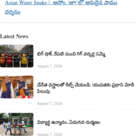
Asian Water Snake | అసోం ‘జూ’లో అరుదైన పాము
దర్శనం
Latest News
బిగ్ షాక్..రేపటి నుంచి గిగ్ వర్కర్ల సమ్మె
August 7, 2026
చేనేత వస్త్రాలతో రీల్స్ చేయండి: యువతకు ప్రధాని మోదీ
పిలుపు
August 7, 2026
విద్యార్ధి ఉన్మాదం..ఏడుగురి దుర్మణం
August 7, 2026