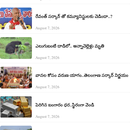
రేవంత్ సర్కార్ తో కమ్యూనిస్టులకు చెడిందా..?
August 7, 2026
ఎలుగుబంటి దాడిలో.. అన్నాచెల్లెళ్లు మృతి
August 7, 2026
వానల కోసం వరుణ యాగం..తెలంగాణ సర్కార్ నిర్ణయం
August 7, 2026
పెరిగిన బంగారం ధర..స్థిరంగా వెండి
August 7, 2026