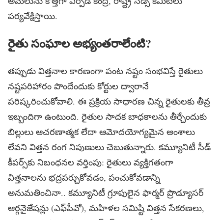
అమలును కొత్తగా ఏర్పడే కేంద్ర, రాష్ట్ర సీడ్స్‌ కమిటీలు
పర్యవేక్షిస్తాయి.
రైతు సంఘాల అభ్యంతరాలేంటి?
తప్పుడు విత్తనాల కారణంగా పంట నష్టం సంభవిస్తే రైతులు
నష్టపరిహారం పొందేందుకు కోర్టుల ద్వారానే
పరిష్కరించుకోవాలి. ఈ ప్రక్రియ సాధారణ చిన్న రైతులకు తీవ్ర
ఇబ్బందిగా ఉంటుంది. రైతుల సాదక బాధకాలను తీర్చేందుకు
బిల్లులు ఆచరణాత్మక లేదా ఆమోదయోగ్యమైన అంశాలు
లేవని విత్తన రంగ నిపుణులు చెబుతున్నారు. కమ్యూనిటీ సీడ్‌
కీపర్స్‌కు నిబంధనల వర్తింపు: రైతులు వ్యక్తిగతంగా
విత్తనాలను భద్రపర్చుకోవడం, పంచుకోవడాన్ని
అనుమతించినా.. కమ్యూనిటీ గ్రూపులైన ఫార్మర్‌ ప్రొడ్యూసర్‌
ఆర్గనైజేషన్లు (ఎఫ్‌పీవో), మహిళల సమిష్టి విత్తన సేకరణలు,