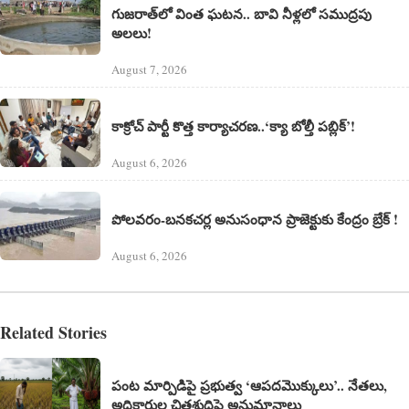
గుజరాత్‌లో వింత ఘటన.. బావి నీళ్లలో సముద్రపు
అలలు!
August 7, 2026
కాక్రోచ్ పార్టీ కొత్త కార్యాచరణ..‘క్యా బోల్తీ పబ్లిక్’!
August 6, 2026
పోలవరం-బనకచర్ల అనుసంధాన ప్రాజెక్టుకు కేంద్రం బ్రేక్ !
August 6, 2026
Related Stories
పంట మార్పిడిపై ప్రభుత్వ ‘ఆపదమొక్కులు’.. నేతలు,
అధికారుల చిత్తశుద్ధిపై అనుమానాలు