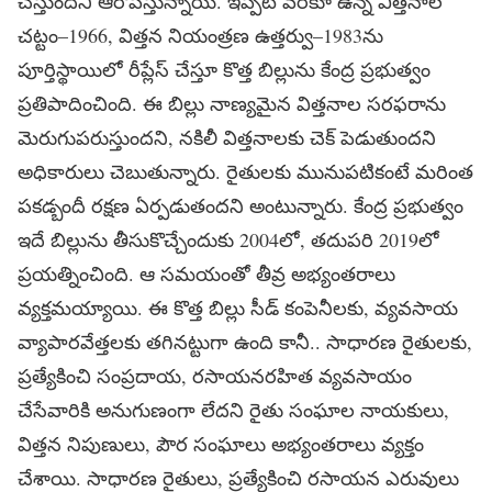
చేస్తుందని ఆరోపిస్తున్నాయి. ఇప్పటి వరకూ ఉన్న విత్తనాల
చట్టం–1966, విత్తన నియంత్రణ ఉత్తర్వు–1983ను
పూర్తిస్థాయిలో రీప్లేస్‌ చేస్తూ కొత్త బిల్లును కేంద్ర ప్రభుత్వం
ప్రతిపాదించింది. ఈ బిల్లు నాణ్యమైన విత్తనాల సరఫరాను
మెరుగుపరుస్తుందని, నకిలీ విత్తనాలకు చెక్‌ పెడుతుందని
అధికారులు చెబుతున్నారు. రైతులకు మునుపటికంటే మరింత
పకడ్బందీ రక్షణ ఏర్పడుతందని అంటున్నారు. కేంద్ర ప్రభుత్వం
ఇదే బిల్లును తీసుకొచ్చేందుకు 2004లో, తదుపరి 2019లో
ప్రయత్నించింది. ఆ సమయంతో తీవ్ర అభ్యంతరాలు
వ్యక్తమయ్యాయి. ఈ కొత్త బిల్లు సీడ్‌ కంపెనీలకు, వ్యవసాయ
వ్యాపారవేత్తలకు తగినట్టుగా ఉంది కానీ.. సాధారణ రైతులకు,
ప్రత్యేకించి సంప్రదాయ, రసాయనరహిత వ్యవసాయం
చేసేవారికి అనుగుణంగా లేదని రైతు సంఘాల నాయకులు,
విత్తన నిపుణులు, పౌర సంఘాలు అభ్యంతరాలు వ్యక్తం
చేశాయి. సాధారణ రైతులు, ప్రత్యేకించి రసాయన ఎరువులు