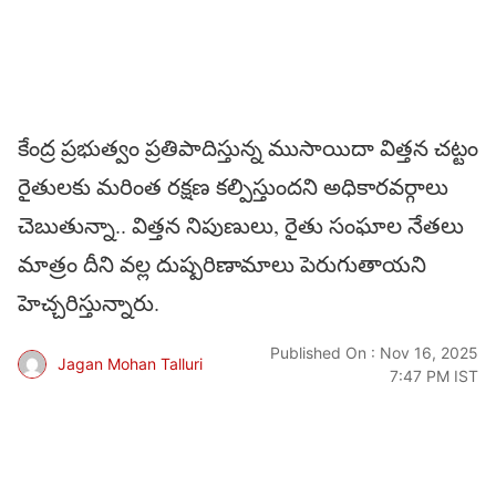
కేంద్ర ప్రభుత్వం ప్రతిపాదిస్తున్న ముసాయిదా విత్తన చట్టం
రైతులకు మరింత రక్షణ కల్పిస్తుందని అధికారవర్గాలు
చెబుతున్నా.. విత్తన నిపుణులు, రైతు సంఘాల నేతలు
మాత్రం దీని వల్ల దుష్పరిణామాలు పెరుగుతాయని
హెచ్చరిస్తున్నారు.
Published On : Nov 16, 2025
Jagan Mohan Talluri
7:47 PM IST