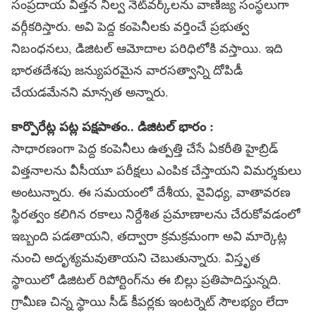
సంప్రదాయ విత్తన నిల్వ నెట్‌వర్క్‌లను వాణిజ్య సంస్థలుగా
వర్గీకరిస్తారు. అవి పెద్ద కంపెనీలకు వర్తించే ప్రభుత్వ
నిబంధనలు, డిజిటల్‌ ఆమోదాల పరిధిలోకి వస్తాయి. ఇది
భారతదేశపు జన్యుపరమైన వారసత్వాన్ని దోపిడీ
చేయడమేనని మాన్సత అన్నారు.
కార్పొరేట్ల పట్ల పక్షపాతం.. డిజిటల్‌ భారం :
సాధారణంగా పెద్ద కంపెనీలు ఉత్పత్తి చేసే ఏకరీతి హైబ్రిడ్‌
విత్తనాలను వీసీయూ పరీక్షలు ఎంపిక చేస్తాయని విమర్శకులు
అంటున్నారు. ఈ సమయంలో దేశీయ, వైవిధ్య, వాతావరణ
స్థిరత్వం కలిగిన రకాలు నిర్దేశిత ప్రమాణాలను చేరుకోవడంలో
ఇబ్బంది పడతాయని, తద్వారా క్రమక్రమంగా అవి మార్కెట్ల
నుంచి అదృశ్యమవుతాయని చెబుతున్నారు. విస్తృత
స్థాయిలో డిజిటల్‌ రిపోర్టింగ్‌ను ఈ బిల్లు ప్రతిపాదిస్తున్నది.
గ్రామీణ చిన్న స్థాయి సీడ్‌ కీపర్లకు ఇంటర్నెట్‌ సౌలభ్యం లేదా