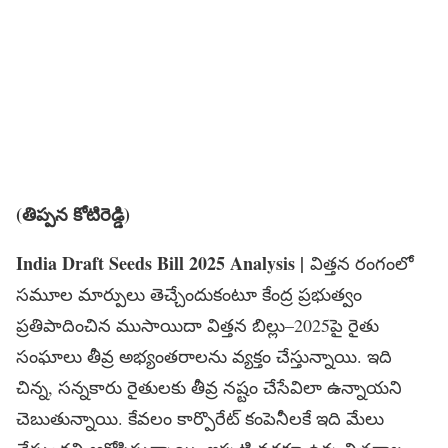
(తిప్పన కోటిరెడ్డి)
India Draft Seeds Bill 2025 Analysis |
విత్తన రంగంలో
సమూల మార్పులు తెచ్చేందుకంటూ కేంద్ర ప్రభుత్వం
ప్రతిపాదించిన ముసాయిదా విత్తన బిల్లు–2025పై రైతు
సంఘాలు తీవ్ర అభ్యంతరాలను వ్యక్తం చేస్తున్నాయి. ఇది
చిన్న, సన్నకారు రైతులకు తీవ్ర నష్టం చేసేవిలా ఉన్నాయని
చెబుతున్నాయి. కేవలం కార్పొరేట్‌ కంపెనీలకే ఇది మేలు