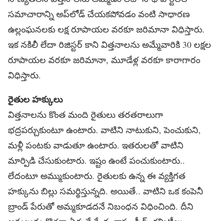
సమాచారాన్ని అప్‌లోడ్‌ చేయకపోవడం వంటి సాధారణ
ఉల్లంఘనలకు లక్ష రూపాయల వరకూ జరిమానా విధిస్తారు.
ఇక నకిలీ లేదా రిజిస్టర్‌ కాని విత్తనాలను అమ్మేవారికి 30 లక్షల
రూపాయల వరకూ జరిమానా, మూడేళ్ల వరకూ కారాగారం
విధిస్తారు.
రైతుల హక్కులు
విత్తనాలను కొంత మంది రైతులు తరతరాలుగా
భద్రపర్చుకుంటూ ఉంటారు. వాటిని నాటుకుని, పెంచుకుని,
మళ్లీ పంటకు వాడుతూ ఉంటారు. ఇతరులతో వాటిని
మార్పిడి చేసుకుంటారు. ఇష్టం ఉంటే పంచుకుంటారు..
లేదంటూ అమ్ముకుంటారు. రైతులకు ఉన్న ఈ వ్యక్తిగత
హక్కును బిల్లు సమర్థిస్తున్నది. అయితే.. వాటిని ఒక కంపెనీ
బ్రాండ్‌ పేరుతో అమ్మకూడదనే నిబంధన విధించింది. దీని