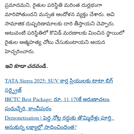
ప్రమాదమని, రైతుల పరిస్థితి మరింత దుర్లభంగా
మారిపోతుందని మన్సత ఆందోళన వ్యక్తం చేశారు. అవి
సామాజిక దుష్పరిణామాలకు దారి తీస్తాయని చెప్పారు.
అటువంటి పరిస్థితిలో కొవిడ్‌ మరణాలకు మించిన స్థాయిలో
రైతుల ఆత్మహత్య చోటు చేసుకుంటాయని ఆయన
హెచ్చరించారు.
ఇవి కూడా చదవండి..
TATA Sierra 2025: SUV కార్ల ప్రియులకు టాటా బిగ్
సర్ప్రైజ్
IRCTC Best Package: రూ. 11,170కే అరుణాచలం,
పుదుచ్చేరి, కాంచీపురం
Demonetisation | పెద్ద నోట్ల రద్దుకు తొమ్మిదేళ్లు పూర్తి..
అనుకున్న లక్ష్యాల్లో సాధించిందెంత?