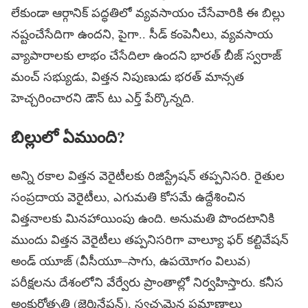
లేకుండా ఆర్గానిక్‌ పద్ధతిలో వ్యవసాయం చేసేవారికి ఈ బిల్లు
నష్టంచేసేదిగా ఉందని, పైగా.. సీడ్‌ కంపెనీలు, వ్యవసాయ
వ్యాపారాలకు లాభం చేసేదిలా ఉందని భారత్‌ బీజ్‌ స్వరాజ్‌
మంచ్‌ సభ్యుడు, విత్తన నిపుణుడు భరత్‌ మాన్సత
హెచ్చరించారని డౌన్‌ టు ఎర్త్‌ పేర్కొన్నది.
బిల్లులో ఏముంది?
అన్ని రకాల విత్తన వెరైటీలకు రిజిస్ట్రేషన్‌ తప్పనిసరి. రైతుల
సంప్రదాయ వెరైటీలు, ఎగుమతి కోసమే ఉద్దేశించిన
విత్తనాలకు మినహాయింపు ఉంది. అనుమతి పొందటానికి
ముందు విత్తన వెరైటీలు తప్పనిసరిగా వాల్యూ ఫర్‌ కల్టివేషన్‌
అండ్‌ యూజ్‌ (వీసీయూ–సాగు, ఉపయోగం విలువ)
పరీక్షలను దేశంలోని వేర్వేరు ప్రాంతాల్లో నిర్వహిస్తారు. కనీస
అంకురోత్పత్తి (జెర్మినేషన్‌), స్వచ్ఛమైన ప్రమాణాలు