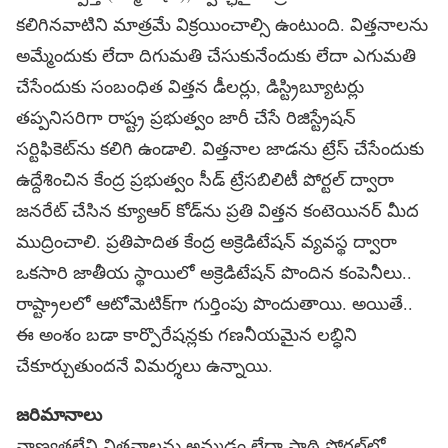
కలిగినవాటిని మాత్రమే విక్రయించాల్సి ఉంటుంది. విత్తనాలను
అమ్మేందుకు లేదా దిగుమతి చేసుకునేందుకు లేదా ఎగుమతి
చేసేందుకు సంబంధిత విత్తన డీలర్లు, డిస్ట్రిబ్యూటర్లు
తప్పనిసరిగా రాష్ట్ర ప్రభుత్వం జారీ చేసే రిజిస్ట్రేషన్‌
సర్టిఫికెట్‌ను కలిగి ఉండాలి. విత్తనాల జాడను ట్రేస్‌ చేసేందుకు
ఉద్దేశించిన కేంద్ర ప్రభుత్వం సీడ్‌ ట్రేసబిలిటీ పోర్టల్‌ ద్వారా
జనరేట్‌ చేసిన క్యూఆర్‌ కోడ్‌ను ప్రతి విత్తన కంటెయినర్‌ మీద
ముద్రించాలి. ప్రతిపాదిత కేంద్ర అక్రెడిటేషన్‌ వ్యవస్థ ద్వారా
ఒకసారి జాతీయ స్థాయిలో అక్రెడిటేషన్‌ పొందిన కంపెనీలు..
రాష్ట్రాలలో ఆటోమెటిక్‌గా గుర్తింపు పొందుతాయి. అయితే..
ఈ అంశం బడా కార్పొరేషన్లకు గణనీయమైన లబ్ధిని
చేకూర్చుతుందనే విమర్శలు ఉన్నాయి.
జరిమానాలు
నాణ్యతలేని విత్తనాలను అమ్మడం లేదా సాథి పోర్టల్‌లో