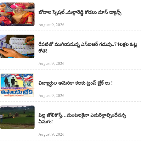
బోనాల స్పెషల్..మల్లారెడ్డి కోడలు మాస్ డ్యాన్స్
August 9, 2026
రేపటితో ముగియనున్న ఎస్‌ఐఆర్ గడువు..74లక్షల ఓట్ల
కోత!
August 9, 2026
విద్యార్ధుల అమెరికా కలకు ట్రంప్ బ్రేక్ లు !
August 9, 2026
పిల్ల జోలికొస్తే…మంటలకైనా ఎదురెళ్లాల్సిందేనన్న
ఏనుగు!
August 9, 2026