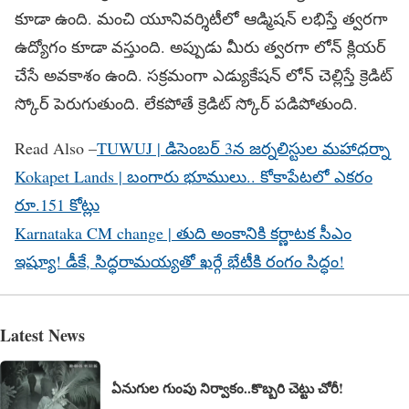
కూడా ఉంది. మంచి యూనివర్శిటీలో ఆడ్మిషన్ లభిస్తే త్వరగా
ఉద్యోగం కూడా వస్తుంది. అప్పుడు మీరు త్వరగా లోన్ క్లియర్
చేసే అవకాశం ఉంది. సక్రమంగా ఎడ్యుకేషన్ లోన్ చెల్లిస్తే క్రెడిట్
స్కోర్ పెరుగుతుంది. లేకపోతే క్రెడిట్ స్కోర్ పడిపోతుంది.
Read Also –
TUWUJ | డిసెంబర్ 3న జర్నలిస్టుల మహాధర్నా
Kokapet Lands | బంగారు భూములు.. కోకాపేటలో ఎకరం
రూ.151 కోట్లు
Karnataka CM change | తుది అంకానికి కర్ణాటక సీఎం
ఇష్యూ! డీకే, సిద్ధరామయ్యతో ఖర్గే భేటీకి రంగం సిద్ధం!
Latest News
ఏనుగుల గుంపు నిర్వాకం..కొబ్బరి చెట్టు చోరీ!