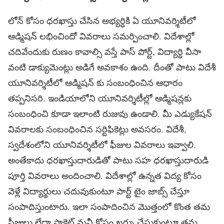
లోన్ కోసం ధరఖాస్తు చేసిన అభ్యర్ధికి ఏ యూనివర్శిటీలో
ఆడ్మిషన్ లభించిందో వివరాలు సమర్పించాలి. విదేశాల్లో
చదివేందుకు రుణం కావాల్సి వస్తే పాస్ పోర్ట్, విద్యార్ధి వీసా
వంటి డాక్యుమెంట్లు అడిగే అవకాశం ఉంది. దీంతో పాటు విదేశీ
యూనివర్శిటీలో ఆడ్మిషన్ కు సంబంధించిన ఆధారం
తప్పనిసరి. ఇండియాలోని యూనివర్శిటీల్లో ఆడ్మిషన్లకు
సంబంధించి కూడా ఇలాంటి రుజువు ఉండాలి. మీ ఎడ్యుకేషన్
వివరాలకు సంబంధించిన సర్టిఫికెట్లు అవసరం. విదేశీ,
స్వదేశంలోని యూనివర్శిటీలో ఫీజుల వివరాలు ఇవ్వాలి.
అంతేకాదు ధరఖాస్తుదారుడితో పాటు సహ ధరఖాస్తుదారుడి
పూర్తి వివరాలు అందించాలి. విదేశాల్లో ఉన్నత విద్య కోసం
వెళ్లే విద్యార్థులు చదువుకుంటూ పార్ట్ టైం జాబ్స్ చేస్తూ
సంపాదిస్తుంటారు. ఇలా సంపాదించిన మొత్తంలో కొంత తమ
ఫీజులు లేదా పాకెట్ మనీ కోసం ఖర్చు చేసుకుంటూ తమ