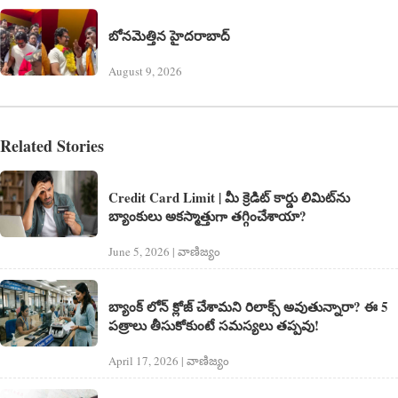
బోనమెత్తిన హైదరాబాద్
August 9, 2026
Related Stories
Credit Card Limit | మీ క్రెడిట్ కార్డు లిమిట్‌‌ను
బ్యాంకులు అకస్మాత్తుగా తగ్గించేశాయా?
June 5, 2026 | వాణిజ్యం
బ్యాంక్ లోన్ క్లోజ్ చేశామని రిలాక్స్ అవుతున్నారా? ఈ 5
పత్రాలు తీసుకోకుంటే సమస్యలు తప్పవు!
April 17, 2026 | వాణిజ్యం