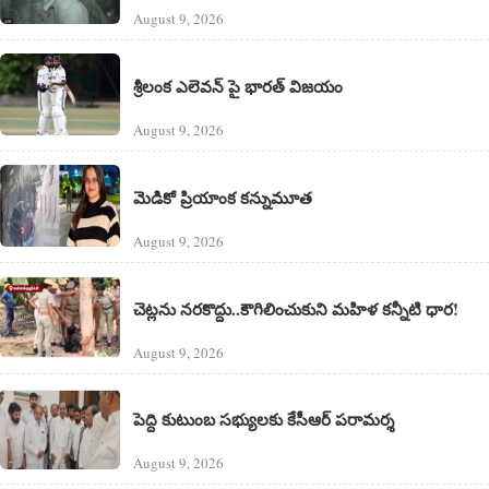
August 9, 2026
శ్రీలంక ఎలెవన్‌ పై భారత్ విజయం
August 9, 2026
మెడికో ప్రియాంక కన్నుమూత
August 9, 2026
చెట్లను నరకొద్దు..కౌగిలించుకుని మహిళ కన్నీటి ధార!
August 9, 2026
పెద్ది కుటుంబ సభ్యులకు కేసీఆర్ పరామర్శ
August 9, 2026