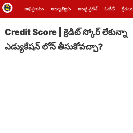
అభిప్రాయం
ఆధ్యాత్మికం
ఆంధ్ర ప్రదేశ్
ఓటీటీ
క్రీడలు
Credit Score | క్రెడిట్ స్కోర్ లేకున్నా
ఎడ్యుకేషన్ లోన్ తీసుకోవచ్చా?