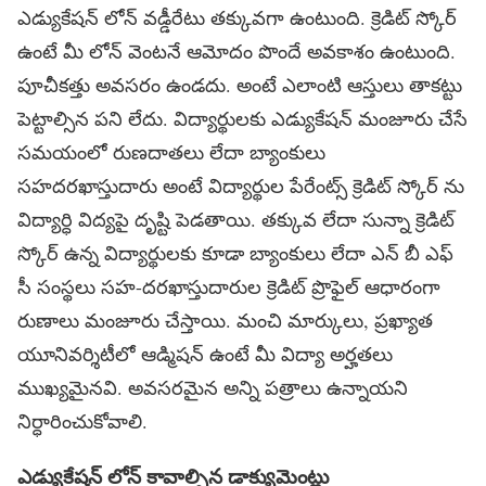
ఎడ్యుకేషన్ లోన్ వడ్డీరేటు తక్కువగా ఉంటుంది. క్రెడిట్ స్కోర్
ఉంటే మీ లోన్ వెంటనే ఆమోదం పొందే అవకాశం ఉంటుంది.
పూచీకత్తు అవసరం ఉండదు. అంటే ఎలాంటి ఆస్తులు తాకట్టు
పెట్టాల్సిన పని లేదు. విద్యార్థులకు ఎడ్యుకేషన్ మంజూరు చేసే
సమయంలో రుణదాతలు లేదా బ్యాంకులు
సహదరఖాస్తుదారు అంటే విద్యార్థుల పేరేంట్స్ క్రెడిట్ స్కోర్ ను
విద్యార్ధి విద్యపై దృష్టి పెడతాయి. తక్కువ లేదా సున్నా క్రెడిట్
స్కోర్ ఉన్న విద్యార్థులకు కూడా బ్యాంకులు లేదా ఎన్ బీ ఎఫ్
సీ సంస్థలు సహ-దరఖాస్తుదారుల క్రెడిట్ ప్రొఫైల్ ఆధారంగా
రుణాలు మంజూరు చేస్తాయి. మంచి మార్కులు, ప్రఖ్యాత
యూనివర్శిటీలో ఆడ్మిషన్ ఉంటే మీ విద్యా అర్హతలు
ముఖ్యమైనవి. అవసరమైన అన్ని పత్రాలు ఉన్నాయని
నిర్ధారించుకోవాలి.
ఎడ్యుకేషన్ లోన్ కావాల్సిన డాక్యుమెంట్లు