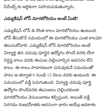
పేరేంట్స్ కు ఆర్ధికంగా సహాయపడుతున్నారు.
ఎడ్యుకేషన్ లోన్ మారటోరియం అంటే ఏంటి?
ఎడ్యుకేషన్ లోన్ కు కొంత కాలం మారటోరియం ఉంటుంది.
లోన్ తీసుకొనే సమయంలో ఈ మారటోరియం ఎంత కాలమో
తెలుసుకోవాలి. ఎడ్యుకేషన్ లోన్ మారటోరియం అంటే
విద్యార్థి తన చదువు పూర్తైన ఉద్యోగం పొందే వరకు లేదా
నిర్దిష్ట కాలం వరకు ఈఎంఐ చెల్లించాల్సిన అవసరం లేని
కాలం. ఈ కాలం సాధారణంగా చదువుకునే సమయంతో
పాటు ఆ తర్వాత 6 నుండి 12 నెలల వరకు ఉంటుంది. ఈ
సమయంలో వడ్డీ పెరుగుతుంది. విద్యార్ధి చదువు పూర్తై
ఉద్యోగం పొందేవరకు ఈఎంఐలు చెల్లించకుండా
మారటోరియం వెసులుబాటు కల్పిస్తుంది. అయితే వడ్డీ
పెరగడం రుణగ్రహీతకు అదనంగా భారం అయ్యే అవకాశం