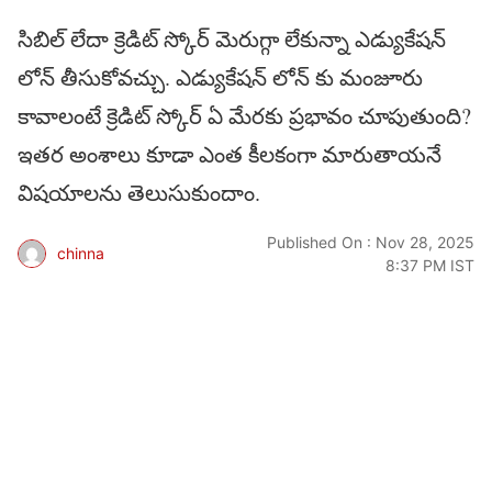
సిబిల్ లేదా క్రెడిట్ స్కోర్ మెరుగ్గా లేకున్నా ఎడ్యుకేషన్
లోన్ తీసుకోవచ్చు. ఎడ్యుకేషన్ లోన్ కు మంజూరు
కావాలంటే క్రెడిట్ స్కోర్ ఏ మేరకు ప్రభావం చూపుతుంది?
ఇతర అంశాలు కూడా ఎంత కీలకంగా మారుతాయనే
విషయాలను తెలుసుకుందాం.
Published On : Nov 28, 2025
chinna
8:37 PM IST