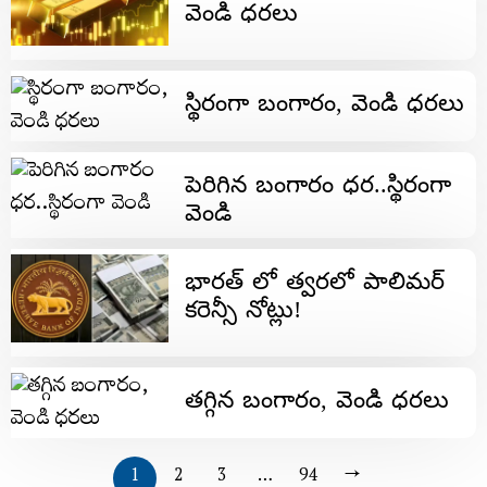
వెండి ధరలు
స్థిరంగా బంగారం, వెండి ధరలు
పెరిగిన బంగారం ధర..స్థిరంగా
వెండి
భారత్ లో త్వరలో పాలిమర్‌
కరెన్సీ నోట్లు!
తగ్గిన బంగారం, వెండి ధరలు
1
2
3
…
94
→