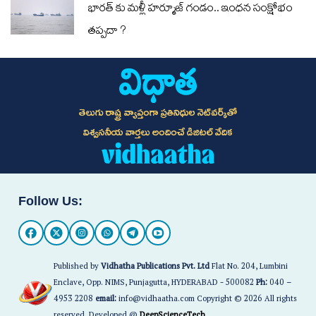
భారత్ కు మళ్లీ హర్మూజ్ గండం.. ఇంధన సంక్షోభం
తప్పదా ?
తెలుగు రాష్ట్ర వ్యాప్తంగా ప్రతినిధుల నెట్‌వర్క్‌తో
విశ్వసనీయ వార్తలు అందించే డిజిటల్ వేదిక
Follow Us:
Published by
Vidhatha Publications Pvt. Ltd
Flat No. 204, Lumbini
Enclave, Opp. NIMS, Punjagutta, HYDERABAD - 500082
Ph:
040 –
4953 2208
email:
info@vidhaatha.com Copyright © 2026 All rights