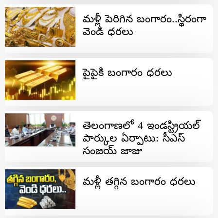
మళ్లీ పెరిగిన బంగారం..స్థిరంగా
వెండి ధరలు
పైపైకి బంగారం ధరలు
తెలంగాణలో 4 ఇండస్ట్రియల్
పార్కుల ఏర్పాటు: సీఎస్
సంజయ్ జాజు
మళ్లీ తగ్గిన బంగారం ధరలు