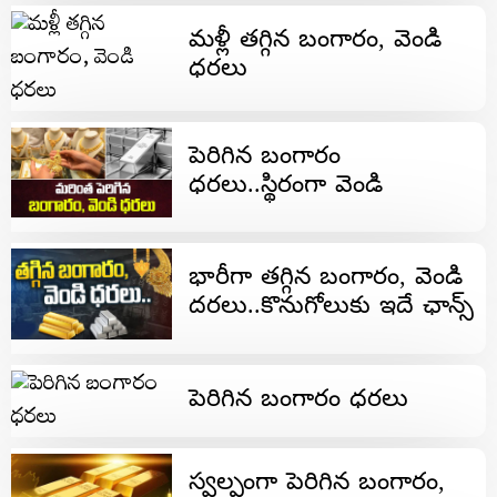
మళ్లీ తగ్గిన బంగారం, వెండి
ధరలు
పెరిగిన బంగారం
ధరలు..స్థిరంగా వెండి
భారీగా తగ్గిన బంగారం, వెండి
దరలు..కొనుగోలుకు ఇదే ఛాన్స్
పెరిగిన బంగారం ధరలు
స్వల్పంగా పెరిగిన బంగారం,