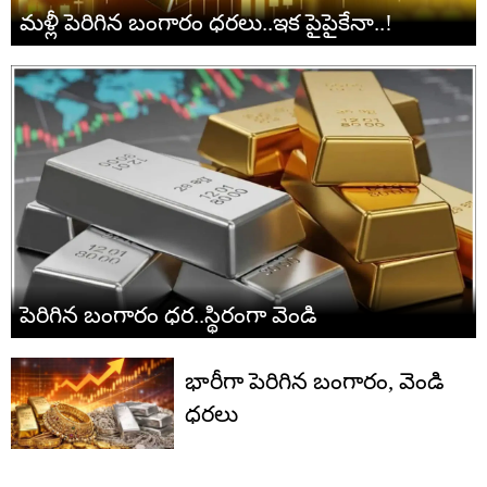
మళ్లీ పెరిగిన బంగారం ధరలు..ఇక పైపైకేనా..!
పెరిగిన బంగారం ధర..స్థిరంగా వెండి
భారీగా పెరిగిన బంగారం, వెండి
ధరలు