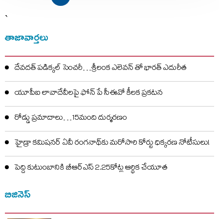
`
తాజావార్తలు
దేవదత్ పడిక్కల్‌ సెంచరీ…శ్రీలంక ఎలెవన్ తో భారత్ ఎదురీత
యూపీఐ లావాదేవీలపై ఫోన్ పే సీఈవో కీలక ప్రకటన
రోడ్డు ప్రమాదాలు…15మంది దుర్మరణం
హైడ్రా కమిషనర్ ఏవీ రంగనాథ్‌కు మరోసారి కోర్టు ధిక్కరణ నోటీసులు!
పెద్ది కుటుంబానికి బీఆర్ఎస్ 2.25కోట్ల ఆర్థిక చేయూత
బిజినెస్