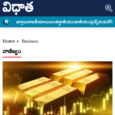
వార్త‌లు
రాజకీయాలు
అంత‌ర్జాతీయం
జాతీయం
ప్రత్యేకం
వినోద
Home
»
Business
వాణిజ్యం