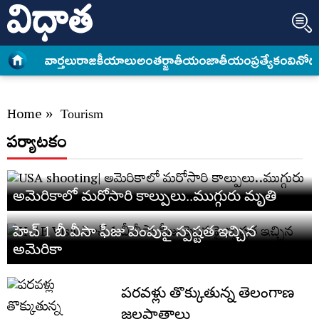
వార్త‌లు
రాజకీయాలు
అంత‌ర్జాతీయం
జాతీయం
ప్రత్యేకం
వినోద
Home
»
Tourism
పర్యాటకం
అమెరికాలో మరోసారి కాల్పులు..ముగ్గురు మృతి
హెచ్ 1 బీ వీసా ఫీజు పెంపుపై స్పష్టత ఇచ్చిన
అమెరికా
పరవళ్లు తొక్కుతున్న తెలంగాణ
జలపాతాలు