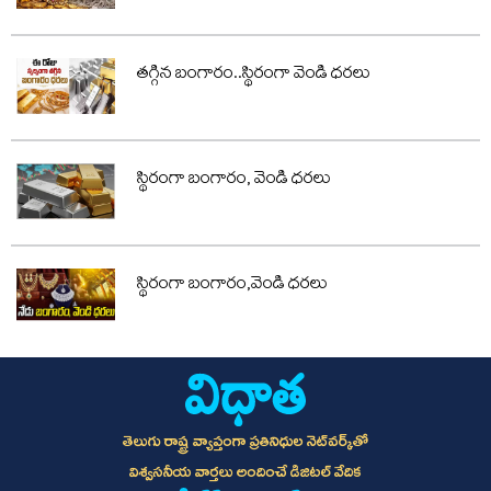
తగ్గిన బంగారం..స్థిరంగా వెండి ధరలు
స్థిరంగా బంగారం, వెండి ధరలు
స్థిరంగా బంగారం,వెండి ధరలు
తెలుగు రాష్ట్ర వ్యాప్తంగా ప్రతినిధుల నెట్‌వర్క్‌తో
విశ్వసనీయ వార్తలు అందించే డిజిటల్ వేదిక