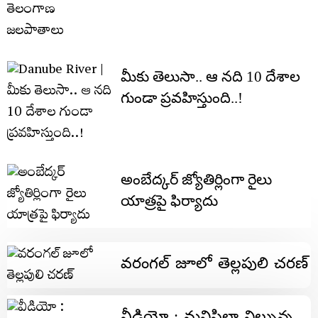
మీకు తెలుసా.. ఆ న‌ది 10 దేశాల
గుండా ప్ర‌వహిస్తుంది..!
అంబేద్కర్ జ్యోతిర్లింగా రైలు
యాత్రపై ఫిర్యాదు
వ‌రంగ‌ల్ జూలో తెల్ల‌పులి చ‌ర‌ణ్‌
వీడియో : మనిషిలా నిల్చున్న