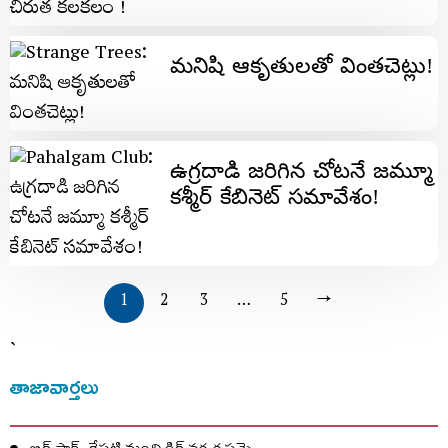
మనిషి ఆకృతులతో వింతచెట్లు!
ఉగ్రదాడి జరిగిన చోటనే జమ్మూ
కశ్మీర్ కేబినెట్ సమావేశం!
1
2
3
…
5
→
`
తాజావార్తలు