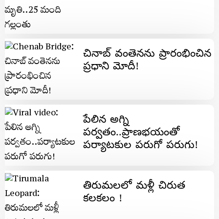
చినాబ్ వంతెనను ప్రారంభించిన
ప్రధాని మోదీ!
పేలిన అగ్ని
పర్వతం..ప్రాణభయంతో
పర్యాటకుల పరుగో పరుగు!
తిరుమలలో మళ్లీ చిరుత
కలకలం !