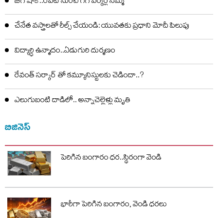
బిగ్ షాక్..రేపటి నుంచి గిగ్ వర్కర్ల సమ్మె
చేనేత వస్త్రాలతో రీల్స్ చేయండి: యువతకు ప్రధాని మోదీ పిలుపు
విద్యార్ధి ఉన్మాదం..ఏడుగురి దుర్మణం
రేవంత్ సర్కార్ తో కమ్యూనిస్టులకు చెడిందా..?
ఎలుగుబంటి దాడిలో.. అన్నాచెల్లెళ్లు మృతి
బిజినెస్
పెరిగిన బంగారం ధర..స్థిరంగా వెండి
భారీగా పెరిగిన బంగారం, వెండి ధరలు