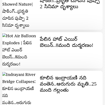
షాకింగ్..ప్రకృతి చూపిన పుష్పా
2 సినిమా దృశ్యాలు
పేలిన హాట్ ఎయిర్
బెలున్..8మంది దుర్మరణం!
కూలిన ఇంద్రాయణి నది
వంతెన..ఆరుగురు మృతి..25
మంది గల్లంతు