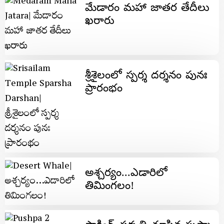
మేడారం మహా జాతర తేదీలు
ఖరారు
శ్రీశైలంలో స్పర్శ దర్శనం పునః
ప్రారంభం
అశ్చర్యం...ఎడారిలో
తిమింగలం!