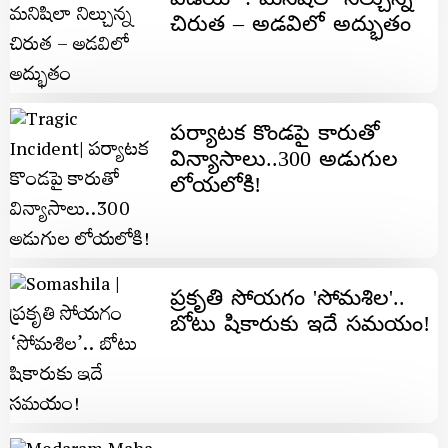
చిరుత – అడవిలో అద్భుతం
పర్యాటక కొండపై కారుతో
విన్యాసాలు..300 అడుగుల
లోయలోకి!
ప్రకృతి సోయగం 'సోమశిల'..
బోటు షికారుకు ఇదే సమయం!