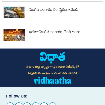
పెరిగిన బంగారం ధర..స్థిరంగా వెండి
భారీగా పెరిగిన బంగారం, వెండి ధరలు
తెలుగు రాష్ట్ర వ్యాప్తంగా ప్రతినిధుల నెట్‌వర్క్‌తో
విశ్వసనీయ వార్తలు అందించే డిజిటల్ వేదిక
Follow Us: