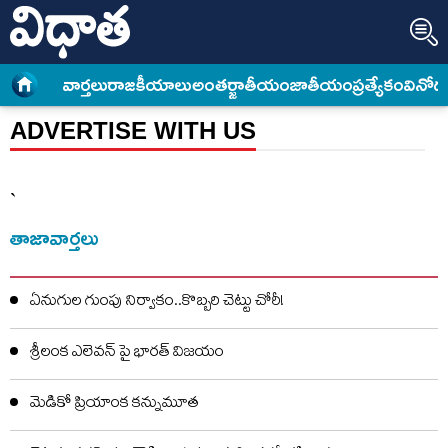
వార్త‌లు
రాజకీయాలు
అంత‌ర్జాతీయం
జాతీయం
ప్రత్యేకం
వినోద
TELUGU NEWS
»
ADVERTISE WITH US
ADVERTISE WITH US
`
తాజావార్తలు
ఏనుగుల గుంపు నిర్వాకం..కొబ్బరి చెట్టు చోరీ!
శ్రీలంక ఎలెవన్‌ పై భారత్ విజయం
మెడికో ప్రియాంక కన్నుమూత