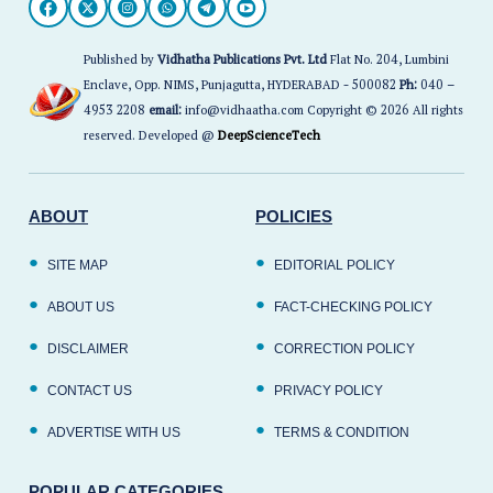
Published by
Vidhatha Publications Pvt. Ltd
Flat No. 204, Lumbini
Enclave, Opp. NIMS, Punjagutta, HYDERABAD - 500082
Ph:
040 –
4953 2208
email:
info@vidhaatha.com Copyright © 2026 All rights
reserved. Developed @
DeepScienceTech
ABOUT
POLICIES
SITE MAP
EDITORIAL POLICY
ABOUT US
FACT-CHECKING POLICY
DISCLAIMER
CORRECTION POLICY
CONTACT US
PRIVACY POLICY
ADVERTISE WITH US
TERMS & CONDITION
POPULAR CATEGORIES