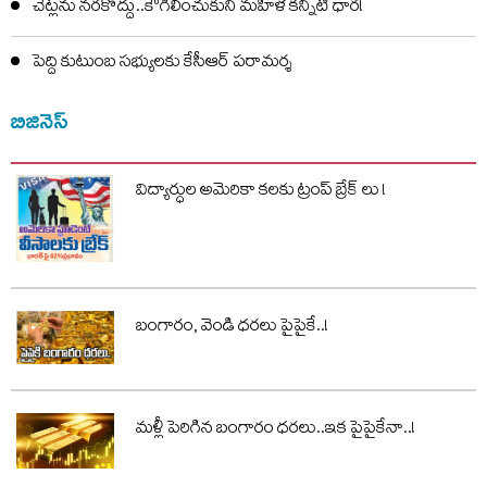
చెట్లను నరకొద్దు..కౌగిలించుకుని మహిళ కన్నీటి ధార!
పెద్ది కుటుంబ సభ్యులకు కేసీఆర్ పరామర్శ
బిజినెస్
విద్యార్ధుల అమెరికా కలకు ట్రంప్ బ్రేక్ లు !
బంగారం, వెండి ధరలు పైపైకే..!
మళ్లీ పెరిగిన బంగారం ధరలు..ఇక పైపైకేనా..!