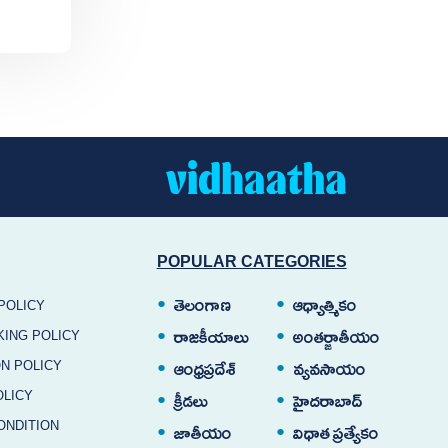
POPULAR CATEGORIES
తెలంగాణ
ఆధ్యాత్మికం
POLICY
KING POLICY
రాజకీయాలు
అంతర్జాతీయం
N POLICY
ఆంధ్రప్రదేశ్
వ్యవసాయం
OLICY
క్రీడలు
హైదరాబాద్
ONDITION
జాతీయం
విధాత ప్రత్యేకం