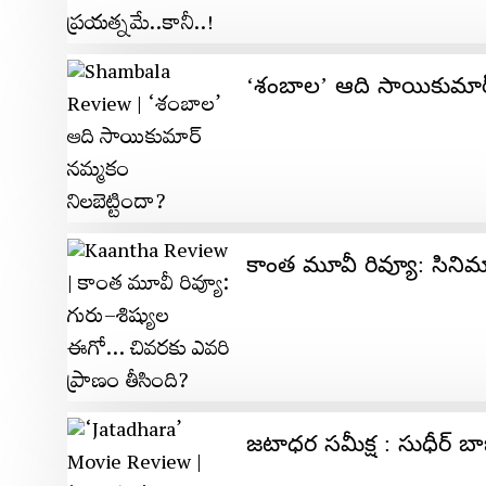
‘శంబాల’ ఆది సాయికుమార్ 
కాంత మూవీ రివ్యూ: సినిమ
జటాధర సమీక్ష : సుధీర్‌ 