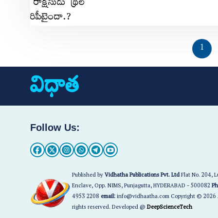
1
Follow Us:
Published by
Vidhatha Publications Pvt. Ltd
Flat No. 204, 
Enclave, Opp. NIMS, Punjagutta, HYDERABAD - 500082
Ph
4953 2208
email:
info@vidhaatha.com Copyright © 2026 
rights reserved. Developed @
DeepScienceTech