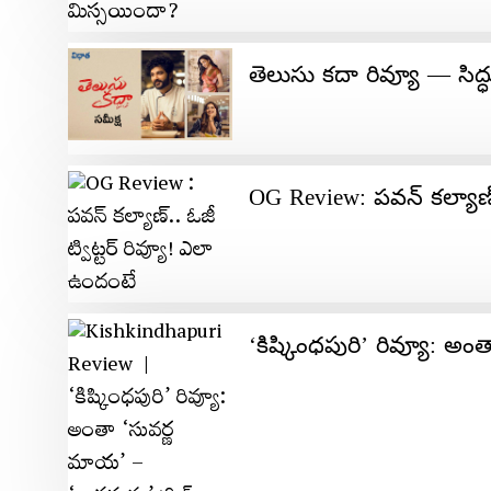
తెలుసు కదా రివ్యూ — సిద్ధ
OG Review: ప‌వ‌న్ క‌ల్యాణ్
‘కిష్కింధపురి’ రివ్యూ: అంత