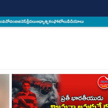
కం
వినోదం
బిజినెస్
క్రీడలు
ఆధ్యాత్మికం
ఫోటోలు
వీడియోలు