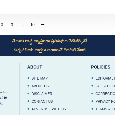
2
3
…
10
→
తెలుగు రాష్ట్ర వ్యాప్తంగా ప్రతినిధుల నెట్‌వర్క్‌తో
విశ్వసనీయ వార్తలు అందించే డిజిటల్ వేదిక
ABOUT
POLICIES
SITE MAP
EDITORIAL 
ABOUT US
FACT-CHEC
Lumbini
DISCLAIMER
CORRECTIO
:
040 –
CONTACT US
PRIVACY P
All
ADVERTISE WITH US
TERMS & C