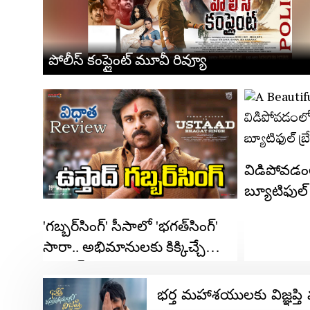
పోలీస్ కంప్లైంట్ మూవీ రివ్యూ
విడిపోవడం
బ్యూటిఫుల్ 
'గబ్బర్‌సింగ్' సీసాలో 'భగత్‌సింగ్'
సారా.. అభిమానులకు కిక్కిచ్చే
‘ఉస్తాద్’
భర్త మహాశయులకు విజ్ఞప్తి