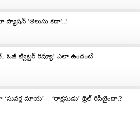
ూ ప్యాషన్​ 'తెలుసు కదా'..!
‌.. ఓజీ ట్విట్ట‌ర్ రివ్యూ! ఎలా ఉందంటే
ా ‘సువర్ణ మాయ’ – ‘రాక్షసుడు’ థ్రిల్​ రిపీటైందా.?