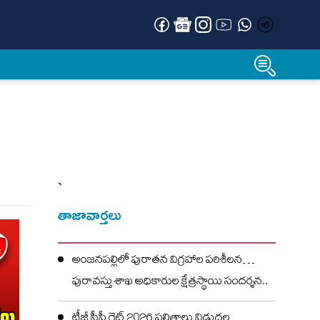
`
తాజావార్తలు
అంజనపల్లిలో పురాతన విగ్రహాల పరిశీలన…
పురావస్తు శాఖ అధికారుల క్షేత్రస్థాయి సందర్శన..
టీజీ సీపీ గెట్ 2026 ఫలితాలు విడుదల