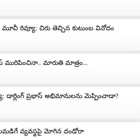
మూవీ రివ్యూ: చిరు తెచ్చిన కుటుంబ వినోదం
స్ మురిపించినా.. మారుతి మాత్రం...
్యూ: డార్లింగ్​ ప్రభాస్​ అభిమానులను మెప్పించాడా?
ులమడిగే వ్యవస్థపై మోగిన దండోరా