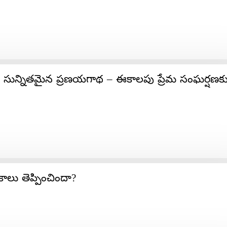
రివ్యూ: సున్నితమైన ప్రణయగాథ – ఈకాలపు ప్రేమ సంఘర్షణకు 
ాలు తెప్పించిందా?