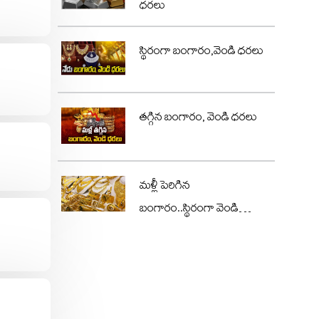
ధరలు
స్థిరంగా బంగారం,వెండి ధరలు
తగ్గిన బంగారం, వెండి ధరలు
మళ్లీ పెరిగిన
బంగారం..స్థిరంగా వెండి
ధరలు