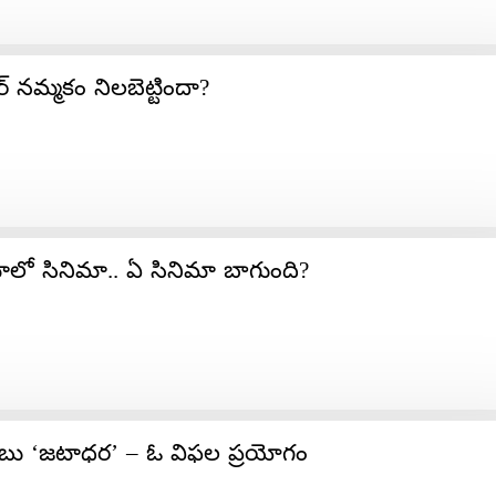
నమ్మకం నిలబెట్టిందా?
ాలో సినిమా.. ఏ సినిమా బాగుంది?
బాబు ‘జటాధర’ – ఓ విఫల ప్రయోగం