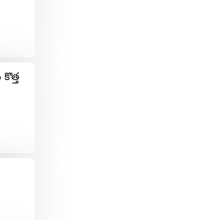
కొత్త