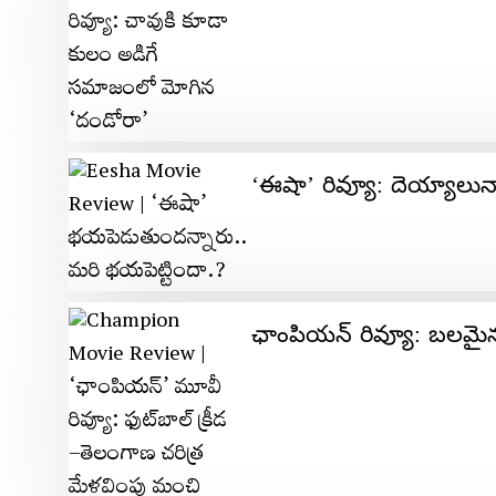
‘ఈషా’ రివ్యూ: దెయ్యాలున్న
ఛాంపియన్ రివ్యూ: బలమై