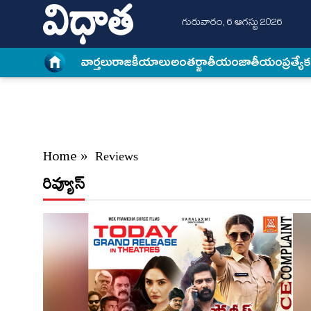
గురువారం, 6 ఆగస్టు 2026
వార్త‌లు
రాజకీయాలు
అంత‌ర్జాతీయం
జాతీయం
ప్రత్యే
Home
»
Reviews
రివ్యూస్