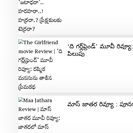
‘ది గర్ల్‌ఫ్రెండ్‌’ మూవీ 
పిలుపు
మాస్​ జాతర రివ్యూ : పూనక