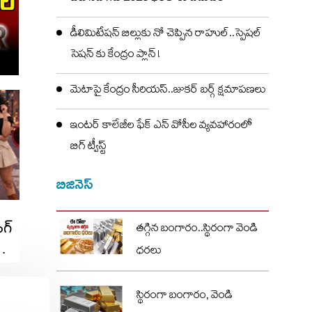
డీలిమిటేషన్ బిల్లుకు నో చెప్పిన రాహుల్..స్పెషల్
సెషన్ కు కేంద్రం ప్లాన్ !
మెటాపై కేంద్రం సీరియస్..జుకర్ బర్గ్ క్షమాపణలు
ఇంటర్ కాలేజీల ఫేక్ ఎన్ వోసీల వ్యవహారంలో
బిగ్ ట్వీస్ట్
బిజినెస్
ంగ్
తగ్గిన బంగారం..స్థిరంగా వెండి
ధరలు
స్థిరంగా బంగారం, వెండి