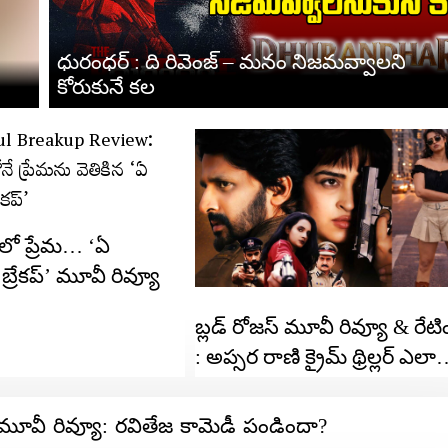
ధురంధర్ : ది రివెంజ్ – మనం నిజమవ్వాలని
కోరుకునే కల
లో ప్రేమ… ‘ఏ
బ్రేకప్’ మూవీ రివ్యూ
బ్లడ్ రోజస్ మూవీ రివ్యూ & రేటి
: అప్సర రాణి క్రైమ్ థ్రిల్లర్ ఎలా
ఉంది?
 మూవీ రివ్యూ: రవితేజ కామెడీ పండిందా?