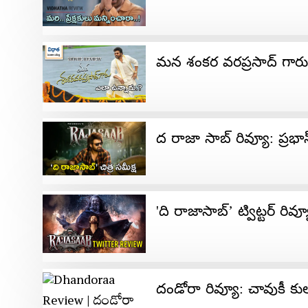
మన శంకర వరప్రసాద్ గారు 
ద రాజా సాబ్ రివ్యూ: ప్రభా
'ది రాజాసాబ్’ ట్విట్టర్ రివ
దండోరా రివ్యూ: చావుకీ క