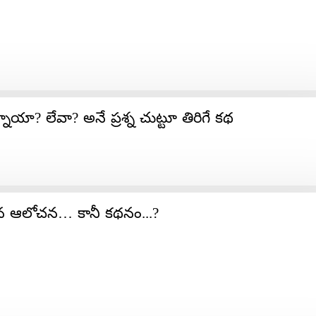
ాయా? లేవా? అనే ప్రశ్న చుట్టూ తిరిగే కథ
న ఆలోచన… కానీ కథనం...?