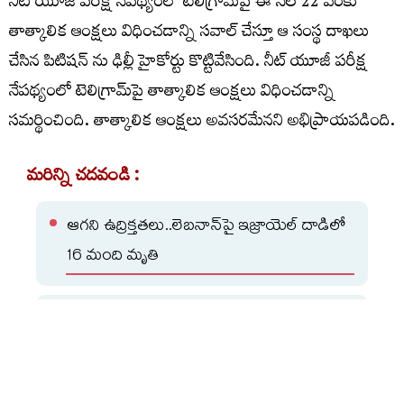
నీట్‌ యూజీ పరీక్ష నేపథ్యంలో టెలిగ్రామ్‌పై ఈ నెల 22 వరకు
తాత్కాలిక ఆంక్షలు విధించడాన్ని సవాల్ చేస్తూ ఆ సంస్థ దాఖలు
చేసిన పిటిషన్ ను ఢిల్లీ హైకోర్టు కొట్టివేసింది. నీట్‌ యూజీ పరీక్ష
నేపథ్యంలో టెలిగ్రామ్‌పై తాత్కాలిక ఆంక్షలు విధించడాన్ని
సమర్థించింది. తాత్కాలిక ఆంక్షలు అవసరమేనని అభిప్రాయపడింది.
మరిన్ని చదవండి :
ఆగని ఉద్రిక్తతలు..లెబనాన్‌పై ఇజ్రాయెల్‌ దాడిలో
16 మంది మృతి
డిజిటల్ విధానంలో ఇక తెలంగాణ కేబినేట్
సమావేశాలు!