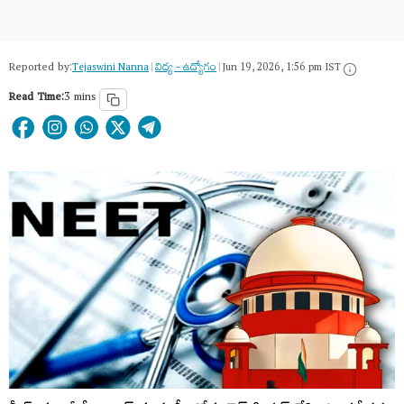
Reported by:
Tejaswini Nanna
|
విద్య - ఉద్యోగం
|
Jun 19, 2026, 1:56 pm IST
Read Time:
3 mins