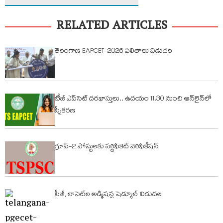
RELATED ARTICLES
తెలంగాణ EAPCET-2026 ఫలితాలు విడుదల
టీజీ ఎప్‌సెట్ ద‌ర‌ఖాస్తులు.. ఉద‌యం 11.30 నుంచి ఆన్‌లైన్‌లో
స్వీక‌ర‌ణ‌
గ్రూప్-2 పోస్టులకు సర్టిఫికెట్ వెరిఫికేషన్
పీజీ, లాసెట్‌ల అడ్మిషన్ల షెడ్యూల్ విడుదల