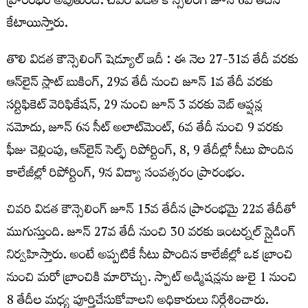
ప్రారంభం అవుతుంది. చివరి విడత కౌన్సెలింగ్ జూన్​ 6వ తేదీన
కేటాయిస్తారు.
తొలి విడత కౌన్సెలింగ్‌ షెడ్యూల్‌ ఇదీ : ఈ నెల 27-31వ తేదీ వరకు
ఆన్‌లైన్‌ స్లాట్‌ బుకింగ్, 29వ తేదీ నుంచి జూన్‌ 1వ తేదీ వరకు
సర్టిఫికెట్ వెరిఫికేషన్, 29 నుంచి జూన్‌ 3 వరకు వెబ్‌ ఆప్షన్ల
నమోదు, జూన్‌ 6న సీట్ అలాట్​మెంట్, 6వ తేదీ నుంచి 9 వరకు
ఫీజు చెల్లింపు, ఆన్‌లైన్‌ సెల్ఫ్‌ రిపోర్టింగ్, 8, 9 తేదీల్లో సీటు పొందిన
కాలేజీల్లో రిపోర్టింగ్, 9న విద్యా సంవత్సరం ప్రారంభం.
చివరి విడత కౌన్సెలింగ్‌ జూన్‌ 15వ తేదీన ప్రారంభమై 22వ తేదీతో
ముగుస్తుంది. జూన్‌ 27వ తేదీ నుంచి 30 వరకు ఇంటర్నల్‌ స్లైడింగ్‌
నిర్వహిస్తారు. అంటే అప్పటికే సీటు పొందిన కాలేజీల్లో ఒక బ్రాంచి
నుంచి మరో బ్రాంచికి మారొచ్చు. స్పాట్‌ అడ్మిషన్లను జులై 1 నుంచి
8 తేదీల మధ్య పూర్తిచేసుకోవాలని అధికారులు నిర్దేశించారు.