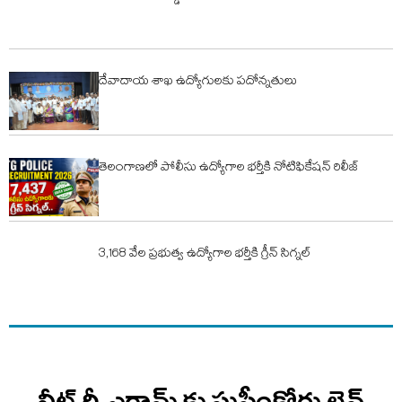
దేవాదాయ శాఖ ఉద్యోగులకు పదోన్నతులు
తెలంగాణలో పోలీసు ఉద్యోగాల భర్తీకి నోటిఫికేషన్‌ రిలీజ్
3,168 వేల ప్రభుత్వ ఉద్యోగాల భర్తీకి గ్రీన్ సిగ్నల్
నీట్‌ రీ-ఎగ్జామ్‌ కు సుప్రీంకోర్టు లైన్