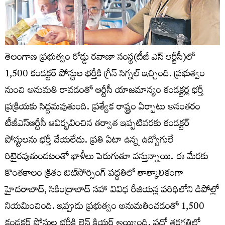
తెలంగాణ ప్రభుత్వం రోడ్డు రవాణా సంస్థ(టీజీ ఎస్ ఆర్టీసీ)లో
1,500 కండక్టర్ పోస్టుల భర్తీకి గ్రీన్ సిగ్నల్ ఇచ్చింది. ప్రభుత్వం
నుంచి అనుమతి రావడంతో ఆర్టీసీ యాజమాన్యం కండక్టర్ల భర్తీ
ప్రక్రియకు సిద్దమవుతుంది. ప్రత్యేక రాష్ట్రం ఏర్పాటు అనంతరం
టీజీఎస్‌ఆర్టీసీ ఆవిర్భవించిన తర్వాత ఇప్పటివరకు కండక్టర్‌
పోస్టులను భర్తీ చేయలేదు. ప్రతి ఏటా ఉన్న ఉద్యోగులే
రిటైరవుతుండటంతో ఖాళీలు పెరుగుతూ వస్తున్నాయి. ఈ మేరకు
కొంతకాలం క్రితం ఔట్‌సోర్సింగ్‌ పద్ధతిలో తాత్కాలికంగా
హైదరాబాద్, సికింద్రాబాద్‌ సహా వివిధ రీజియన్ల పరిధిలోని డిపోల్లో
నియమించింది. ఇప్పుడు ప్రభుత్వం అనుమతించడంతో 1,500
కండక్టర్‌ పోస్టుల భర్తీకి లైన్ క్లియర్ అయ్యింది. పదో తరగతిలో