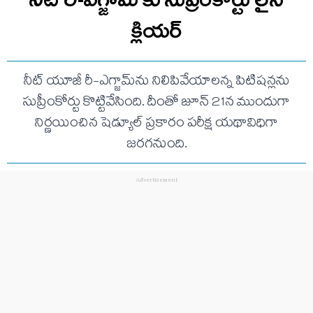
క్లియర్
నీట్ యూజీ రీ-ఎగ్జామ్‌ను నిలిపివేయాలన్న పిటిషన్లను
సుప్రీంకోర్టు కొట్టివేసింది. దీంతో జూన్ 21న ముందుగా
నిర్ణయించిన షెడ్యూల్ ప్రకారం పరీక్ష యథావిధిగా
జరగనుంది.