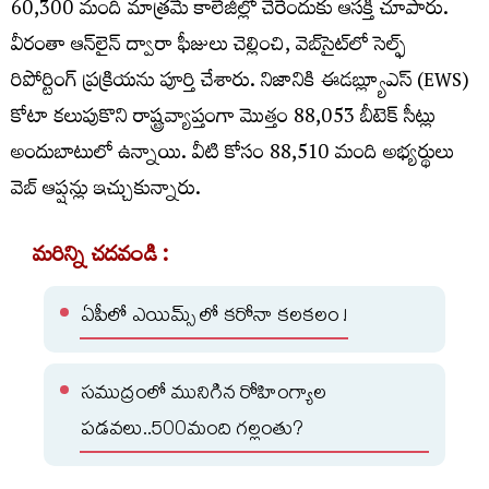
60,300 మంది మాత్రమే కాలేజీల్లో చేరేందుకు ఆసక్తి చూపారు.
వీరంతా ఆన్‌లైన్ ద్వారా ఫీజులు చెల్లించి, వెబ్‌సైట్‌లో సెల్ఫ్‌
రిపోర్టింగ్‌ ప్రక్రియను పూర్తి చేశారు. నిజానికి ఈడబ్ల్యూఎస్ (EWS)
కోటా కలుపుకొని రాష్ట్రవ్యాప్తంగా మొత్తం 88,053 బీటెక్ సీట్లు
అందుబాటులో ఉన్నాయి. వీటి కోసం 88,510 మంది అభ్యర్థులు
వెబ్‌ ఆప్షన్లు ఇచ్చుకున్నారు.
మరిన్ని చదవండి :
ఏపీలో ఎయిమ్స్ లో కరోనా కలకలం !
సముద్రంలో మునిగిన రోహింగ్యాల
పడవలు..500మంది గల్లంతు?