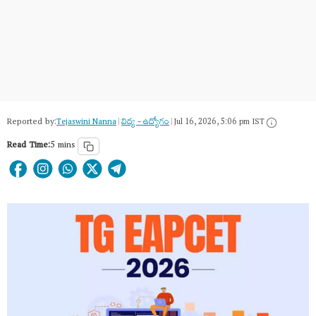
Reported by:
Tejaswini Nanna
|
విద్య - ఉద్యోగం
|
Jul 16, 2026, 5:06 pm IST
Read Time:
5 mins