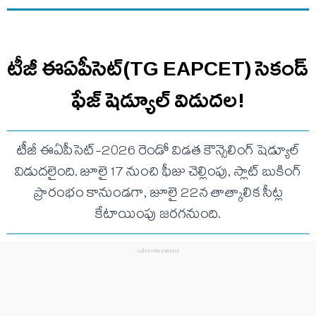
టీజీ ఈఏపీసెట్(TG EAPCET) సెకండ్
ఫేజ్ షెడ్యూల్ విడుదల!
టీజీ ఈఏపీసెట్-2026 రెండో విడత కౌన్సెలింగ్ షెడ్యూల్
విడుదలైంది. జూలై 17 నుంచి ఫీజు చెల్లింపు, స్లాట్ బుకింగ్
ప్రారంభం కానుండగా, జూలై 22న తాత్కాలిక సీట్ల
కేటాయింపు జరగనుంది.