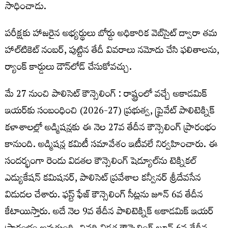
సాధించాడు.
పరీక్షకు హాజరైన అభ్యర్థులు బోర్డు అధికారిక వెబ్‌సైట్‌ ద్వారా తమ
హాల్‌టికెట్‌ నంబర్‌, పుట్టిన తేదీ వివరాలు నమోదు చేసి ఫలితాలను,
ర్యాంక్ కార్డులు డౌన్‌లోడ్‌ చేసుకోవచ్చు.
మే 27 నుంచి పాలిసెట్ కౌన్సెలింగ్ : రాష్ట్రంలో వచ్చే అకాడమిక్
ఇయర్​కు సంబంధించి (2026-27) ప్రభుత్వ, ప్రైవేట్ పాలిటెక్నిక్
కళాశాలల్లో అడ్మిషన్లకు ఈ నెల 27వ తేదీన కౌన్సెలింగ్ ప్రారంభం
కానుంది. అడ్మిషన్ల కమిటీ సమావేశం ఇటీవలే నిర్వహించారు. ఈ
సందర్భంగా రెండు విడతల కౌన్సెలింగ్ షెడ్యూల్​ను టెక్నికల్
ఎడ్యుకేషన్ కమిషనర్, పాలిసెట్ ప్రవేశాల కన్వీనర్ శ్రీదేవసేన
విడుదల చేశారు. ఫస్ట్​ ఫేజ్ కౌన్సెలింగ్ సీట్లను జూన్​ 6వ తేదీన
కేటాయిస్తారు. అదే నెల 9వ తేదీన పాలిటెక్నిక్ అకాడమిక్ ఇయర్