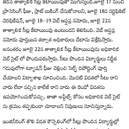
తేదీన తాత్కాలిక సీట్ల కేటాయింపుతో ముగుస్తుంది.జూలై 17 నుంచి
ప్రాసెసింగ్ ఫీజు, స్లాట్ బుకింగ్ చేసుకోవాలని, జూలై 18న సర్టిఫికెట్
వెరిఫికేషన్, జూలై 18–19 వెబ్ ఆప్షన్ల నమోదు, జూలై 22న
తాత్కాలిక సీట్ల కేటాయింపు ఉంటుందని తెలిపింది. వెబ్ ఆప్షన్ల
నమోదు పూర్తయిన తర్వాత అధికారులు డేటాను విశ్లేషిస్తారు.
అనంతరం జూలై 22న తాత్కాలిక సీట్ల కేటాయింపును అధికారిక
వెబ్ సైట్ లో పొందుపరుస్తారు. సీటు పొందిన విద్యార్థులు నిర్ణీత
గడువులోగా ట్యూషన్ ఫీజు చెల్లించి సెల్ఫ్ రిపోర్టింగ్ పూర్తి
చేయాలని విద్యాశాఖ సూచించింది. మొదటి విడతలో సీటు రాని
వారు లేదా నచ్చిన కాలేజీ రాని వారు ఈ రెండో విడతను
ఉపయోగించుకోవచ్చు. తాజా అప్డేట్స్ కోసం అధికారిక వెబ్ సైట్
ను క్రమం తప్పకుండా చూడాలని నిపుణులు సూచిస్తున్నారు.
ఇంజినీరింగ్‌ తొలి విడత కౌన్సెలింగ్‌లో సీట్లు పొందిన విద్యార్థుల్లో