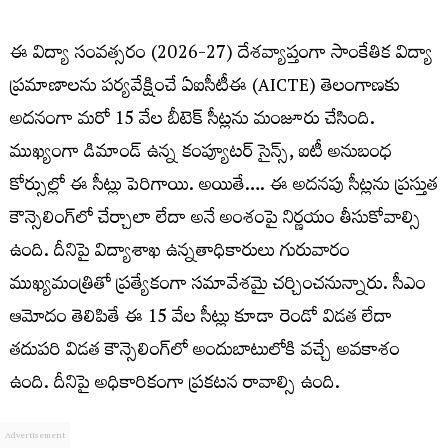
ఈ విద్యా సంవత్సరం (2026-27) దేశవ్యాప్తంగా సాంకేతిక విద్యా
ప్రమాణాలను పర్యవేక్షించే ఏఐసీటీఈ (AICTE) తెలంగాణకు
అదనంగా మరో 15 వేల బీటెక్‌ సీట్లను మంజూరు చేసింది.
ముఖ్యంగా డిమాండ్ ఉన్న కంప్యూటర్ సైన్స్, ఐటీ అనుబంధ
కోర్సుల్లో ఈ సీట్లు పెరిగాయి. అయితే…. ఈ అదనపు సీట్లను ప్రస్తుత
కౌన్సెలింగ్‌లో చేర్చాలా లేదా అనే అంశంపై నిర్ణయం తీసుకోవాల్సి
ఉంది. దీనిపై విద్యాశాఖ ఉన్నతాధికారులు గురువారం
ముఖ్యమంత్రితో ప్రత్యేకంగా సమావేశమై చర్చించనున్నారు. సీఎం
ఆమోదం తెలిపితే ఈ 15 వేల సీట్లు కూడా రెండో విడత లేదా
తదుపరి విడత కౌన్సెలింగ్‌లో అందుబాటులోకి వచ్చే అవకాశం
ఉంది. దీనిపై అధికారికంగా ప్రకటన రావాల్సి ఉంది.