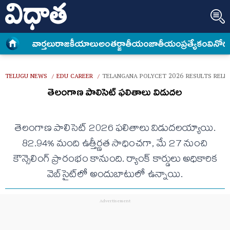
వార్త‌లు
రాజకీయాలు
అంత‌ర్జాతీయం
జాతీయం
ప్రత్యేకం
వినోద
TELUGU NEWS
EDU CAREER
TELANGANA POLYCET 2026 RESULTS RELE
/
/
తెలంగాణ పాలిసెట్ ఫలితాలు విడుదల
తెలంగాణ పాలిసెట్ 2026 ఫలితాలు విడుదలయ్యాయి.
82.94% మంది ఉత్తీర్ణత సాధించగా, మే 27 నుంచి
కౌన్సెలింగ్ ప్రారంభం కానుంది. ర్యాంక్ కార్డులు అధికారిక
వెబ్‌సైట్‌లో అందుబాటులో ఉన్నాయి.