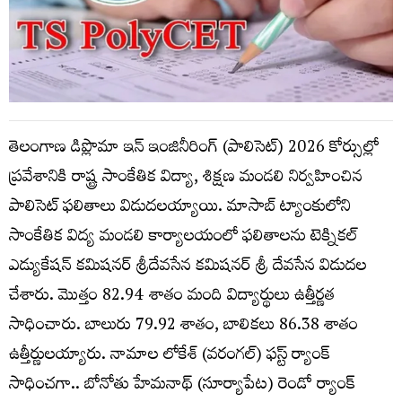
తెలంగాణ డిప్లొమా ఇన్‌ ఇంజినీరింగ్‌ (పాలిసెట్) 2026 కోర్సుల్లో
ప్రవేశానికి రాష్ట్ర సాంకేతిక విద్యా, శిక్షణ మండలి నిర్వహించిన
పాలిసెట్‌ ఫలితాలు విడుదలయ్యాయి. మాసాబ్ ట్యాంకులోని
సాంకేతిక విద్య మండలి కార్యాలయంలో ఫలితాలను టెక్నికల్
ఎడ్యుకేషన్ కమిషనర్ శ్రీదేవసేన కమిషనర్ శ్రీ దేవసేన విడుదల
చేశారు. మొత్తం 82.94 శాతం మంది విద్యార్థులు ఉత్తీర్ణత
సాధించారు. బాలురు 79.92 శాతం, బాలికలు 86.38 శాతం
ఉత్తీర్ణులయ్యారు. నామాల లోకేశ్‌ (వరంగల్‌) ఫస్ట్‌ ర్యాంక్‌
సాధించగా.. బోనోతు హేమనాథ్‌ (సూర్యాపేట) రెండో ర్యాంక్‌