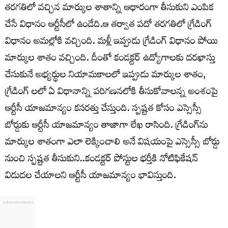
తరగతిలో వచ్చిన మార్కుల శాతాన్ని ఆధారంగా తీసుకుని ఎంపిక
చేసే విధానం ఆర్టీసీలో ఉండేది.ఆ తర్వాత పదో తరగతిలో గ్రేడింగ్‌
విధానం అమల్లోకి వచ్చింది. మళ్లీ ఇప్పుడు గ్రేడింగ్‌ విధానం పోయి
మార్కుల శాతం వచ్చింది. దీంతో కండక్టర్‌ ఉద్యోగాలకు దరఖాస్తు
చేసుకునే అభ్యర్థుల నియామకాలలో ఇప్పుడు మార్కుల శాతం,
గ్రేడింగ్ లలో ఏ విధానాన్ని పరిగణనలోకి తీసుకోవాలన్న అంశంపై
ఆర్టీసీ యాజమాన్యం కసరత్తు చేస్తుంది. స్పష్టత కోసం ఎస్సెస్సీ
బోర్డుకు ఆర్టీసీ యాజమాన్యం తాజాగా లేఖ రాసింది. గ్రేడింగ్‌ను
మార్కుల శాతంగా ఎలా లెక్కించాలి అనే విషయంపై ఎస్సెస్సీ బోర్డు
నుంచి స్పష్టత తీసుకుని..కండక్టర్‌ పోస్టుల భర్తీకి నోటిఫికేషన్‌
విడుదల చేయాలని ఆర్టీసీ యాజమాన్యం భావిస్తుంది.