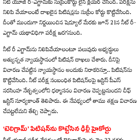
నీట్‌ యూజీ రీ-ఎగ్జామ్‌కు సుప్రీంకోర్టు లైన్ క్లియర్ చేసింది. పరీక్షను
నిలిపి వేయాలంటే దాఖలైన పిటిషన్లను సుప్రీం కోర్టు కొట్టివేసింది.
దీంతో ముందుగా నిర్ణయించిన షెడ్యూల్ మేరకు జూన్‌ 21న నీట్‌ రీ-
ఎగ్జామ్‌ యథావిధిగా పరీక్ష జరగనుంది.
నీట్‌ రీ ఎగ్జామ్‌ను నిలిపివేయాలంటూ పలువురు అభ్యర్థులు
అత్యున్నత న్యాయస్థానంలో పిటిషన్‌ దాఖలు చేశారు. దీనిపై
విచారణ చేపట్టిన న్యాయస్థానం అందుకు నిరాకరిస్తూ.. పిటిషన్‌ను
కొట్టివేసింది. నీట్ పరీక్ష సంబంధిత పిటిషన్‌లపై జస్టిస్ పీఎస్
నరసింహ నేతృత్వంలోని ధర్మాసనం విచారణ చెప్పట్టనుందని చీఫ్
జస్టిస్ సూర్యకాంత్ తెలిపారు. ఈ నేపథ్యంలో తాము తక్షణ విచారణ
చేపట్టలేమని తేల్చి చెప్పారు.
‘టెలిగ్రామ్‌’ పిటిషన్‌ను కొట్టేసిన ఢిల్లీ హైకోర్టు