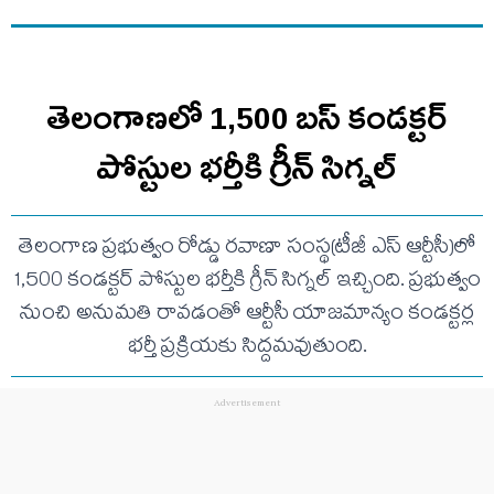
తెలంగాణలో 1,500 బస్ కండక్టర్
పోస్టుల భర్తీకి గ్రీన్ సిగ్నల్
తెలంగాణ ప్రభుత్వం రోడ్డు రవాణా సంస్థ(టీజీ ఎస్ ఆర్టీసీ)లో
1,500 కండక్టర్ పోస్టుల భర్తీకి గ్రీన్ సిగ్నల్ ఇచ్చింది. ప్రభుత్వం
నుంచి అనుమతి రావడంతో ఆర్టీసీ యాజమాన్యం కండక్టర్ల
భర్తీ ప్రక్రియకు సిద్దమవుతుంది.