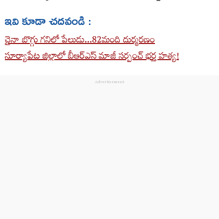
ఇవి కూడా చదవండి :
చైనా బొగ్గు గనిలో పేలుడు…82మంది దుర్మరణం
సూర్యాపేట జిల్లాలో బీఆర్ఎస్ మాజీ సర్పంచ్ భర్త హత్య!