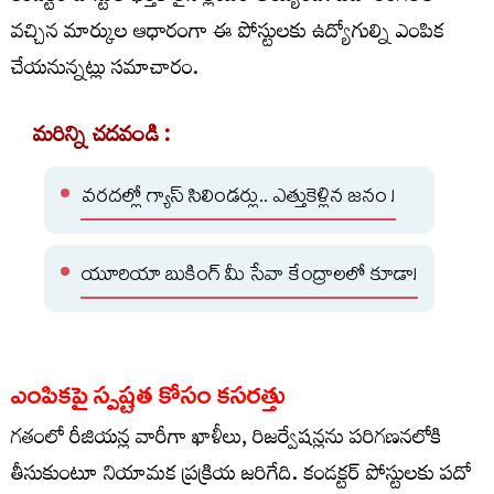
వచ్చిన మార్కుల ఆధారంగా ఈ పోస్టులకు ఉద్యోగుల్ని ఎంపిక
చేయనున్నట్లు సమాచారం.
మరిన్ని చదవండి :
వరదల్లో గ్యాస్ సిలిండర్లు.. ఎత్తుకెళ్లిన జనం !
యూరియా బుకింగ్ మీ సేవా కేంద్రాలలో కూడా!
ఎంపికపై స్పష్టత కోసం కసరత్తు
గతంలో రీజియన్ల వారీగా ఖాళీలు, రిజర్వేషన్లను పరిగణనలోకి
తీసుకుంటూ నియామక ప్రక్రియ జరిగేది. కండక్టర్‌ పోస్టులకు పదో