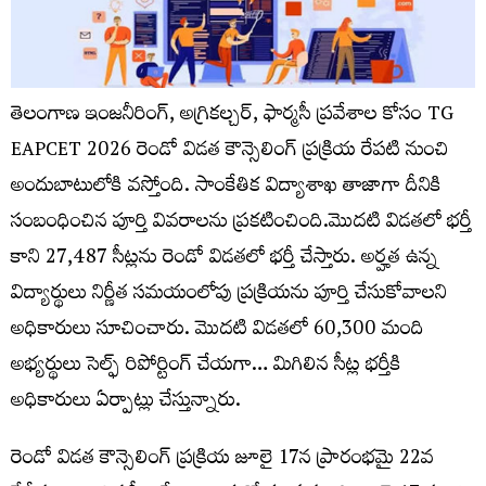
తెలంగాణ ఇంజనీరింగ్, అగ్రికల్చర్, ఫార్మసీ ప్రవేశాల కోసం TG
EAPCET 2026 రెండో విడత కౌన్సెలింగ్ ప్రక్రియ రేపటి నుంచి
అందుబాటులోకి వస్తోంది. సాంకేతిక విద్యాశాఖ తాజాగా దీనికి
సంబంధించిన పూర్తి వివరాలను ప్రకటించింది.మొదటి విడతలో భర్తీ
కాని 27,487 సీట్లను రెండో విడతలో భర్తీ చేస్తారు. అర్హత ఉన్న
విద్యార్థులు నిర్ణీత సమయంలోపు ప్రక్రియను పూర్తి చేసుకోవాలని
అధికారులు సూచించారు. మొదటి విడతలో 60,300 మంది
అభ్యర్థులు సెల్ఫ్ రిపోర్టింగ్ చేయగా… మిగిలిన సీట్ల భర్తీకి
అధికారులు ఏర్పాట్లు చేస్తున్నారు.
రెండో విడత కౌన్సెలింగ్ ప్రక్రియ జూలై 17న ప్రారంభమై 22వ