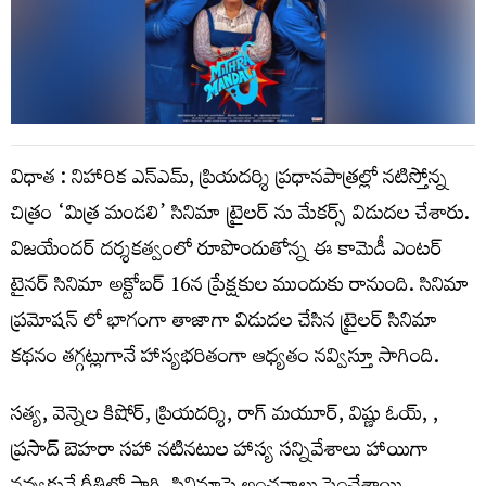
విధాత : నిహారిక ఎన్‌ఎమ్‌, ప్రియదర్శి ప్రధానపాత్రల్లో నటిస్తోన్న
చిత్రం ‘మిత్ర మండలి’ సినిమా ట్రైలర్ ను మేకర్స్ విడుదల చేశారు.
విజయేందర్‌ దర్శకత్వంలో రూపొందుతోన్న ఈ కామెడీ ఎంటర్
టైనర్ సినిమా అక్టోబర్‌ 16న ప్రేక్షకుల ముందుకు రానుంది. సినిమా
ప్రమోషన్ లో భాగంగా తాజాగా విడుదల చేసిన ట్రైలర్ సినిమా
కథనం తగ్గట్లుగానే హాస్యభరితంగా ఆధ్యతం నవ్విస్తూ సాగింది.
సత్య, వెన్నెల కిషోర్, ప్రియదర్శి, రాగ్ మయూర్, విష్ణు ఓయ్, ,
ప్రసాద్ బెహరా సహా నటినటుల హాస్య సన్నివేశాలు హాయిగా