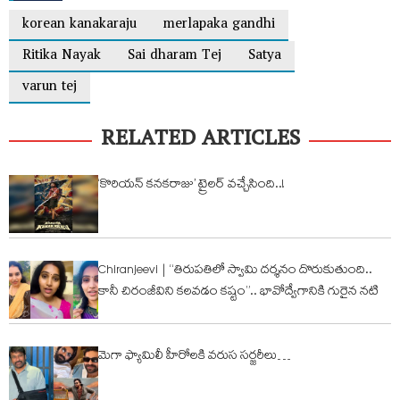
korean kanakaraju
merlapaka gandhi
Ritika Nayak
Sai dharam Tej
Satya
varun tej
RELATED ARTICLES
‘కొరియన్ కనకరాజు’ ట్రైలర్ వచ్చేసింది..!
Chiranjeevi | “తిరుపతిలో స్వామి దర్శనం దొరుకుతుంది..
కానీ చిరంజీవిని కలవడం కష్టం”.. భావోద్వేగానికి గురైన నటి
మెగా ఫ్యామిలీ హీరోల‌కి వరుస సర్జరీలు…