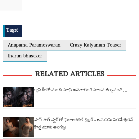
Tags:
Anupama Parameswaran
Crazy Kalyanam Teaser
tharun bhascker
RELATED ARTICLES
క్లాస్ హీరో నుంచి మాస్ అవతారంకి మారిన శ‌ర్వానంద్…
పాన్‌ సౌత్ స్టార్‌తో సైకాలజికల్ థ్రిల్లర్.. అనుపమ పరమేశ్వరన్
కొత్త మూవీ అనౌన్స్!