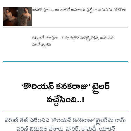
జడలో పూలు.. అందానికే అసూయ పుట్టేలా అనుపమ ఫోటోలు
కవ్వించే చూపులు.. నిషా కళ్లతో మత్తెక్కిస్తోన్న అనుపమ
పరమేశ్వరన్
‘కొరియన్ కనకరాజు’ ట్రైలర్
వచ్చేసింది..!
వరుణ్ తేజ్ నటించిన ‘కొరియన్ కనకరాజు’ ట్రైలర్‌ను రామ్
చరణ్ విడుదల చేశారు. హారర్, కామెడీ, యాక్షన్