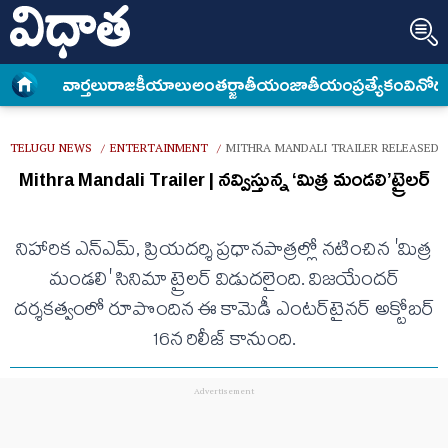
వార్త‌లు
రాజకీయాలు
అంత‌ర్జాతీయం
జాతీయం
ప్రత్యేకం
వినోద
TELUGU NEWS
ENTERTAINMENT
MITHRA MANDALI TRAILER RELEASED 
/
/
Mithra Mandali Trailer | నవ్విస్తున్న ‘మిత్ర మండలి’ట్రైలర్
నిహారిక ఎన్‌ఎమ్‌, ప్రియదర్శి ప్రధానపాత్రల్లో నటించిన 'మిత్ర
మండలి' సినిమా ట్రైలర్ విడుదలైంది. విజయేందర్‌
దర్శకత్వంలో రూపొందిన ఈ కామెడీ ఎంటర్‌టైనర్ అక్టోబర్
16న రిలీజ్ కానుంది.