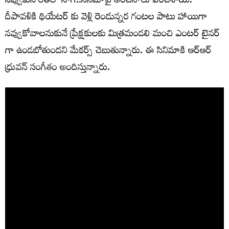
నవ్వుకునే రీతిలో సాగి..సినిమాపై అంచనాలు పెంచేశాయి.
దీపావళికి థియేటర్ కు వెళ్లి రెండున్నర గంటల పాటు హాయిగా
నవ్వుకోవాలనుకునే ప్రేక్షకులకు మిత్రమండలి మంచి ఎంటర్ టైనర్
గా ఉండబోతుందని మేకర్స్ చెబుతున్నారు. ఈ సినిమాకి ఆర్‌ఆర్
ధ్రువన్ సంగీతం అందిస్తున్నారు.