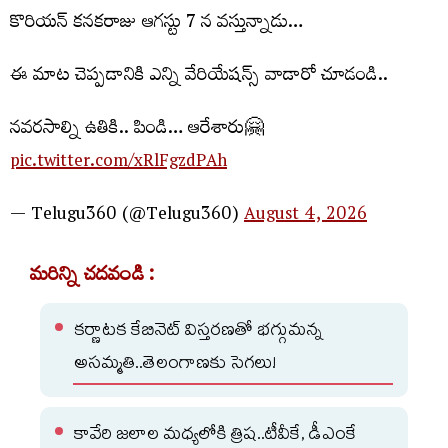
కొరియన్ కనకరాజు ఆగస్టు 7 న వస్తున్నాడు…
ఈ మాట చెప్పడానికి ఎన్ని వేరియేషన్స్ వాడారో చూడండి..
నవరసాల్ని ఉతికి.. పిండి… ఆరేశారు🤗
pic.twitter.com/xRlFgzdPAh
— Telugu360 (@Telugu360)
August 4, 2026
మరిన్ని చదవండి :
కర్ణాటక కేబినెట్ విస్తరణతో భగ్గుమన్న
అసమ్మతి..తెలంగాణకు సెగలు!
కావేరి జలాల మధ్యలోకి త్రిష..టీవీకే, డీఎంకే