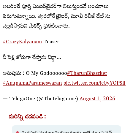
అలరించే పూర్తి ఎంటర్‌టైనర్‌గా నిలుస్తుందనే అంచనాలు
పెరుగుతున్నాయి. త్వరలోనే ట్రైలర్, మూవీ రిలీజ్ డేట్ ను
వెల్లడిస్తామని మేకర్స్ ప్రకటించారు.
#CrazyKalyanam
Teaser
నీ పెళ్లి జోరుగా చేస్తాను బిడ్డా…
అనుపుమ : O My Godoooooo
#TharunBhascker
#AnupamaParameswaran
pic.twitter.com/ic0yYOPSlI
— TeluguOne (@Theteluguone)
August 1, 2026
మరిన్ని చదవండి :