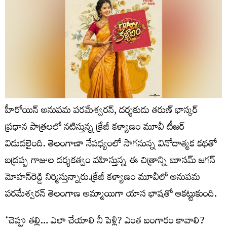
హీరోయిన్ అనుపమ పరమేశ్వరన్, దర్శకుడు తరుణ్ భాస్కర్
ప్రధాన పాత్రలలో నటిస్తున్న క్రేజీ కళ్యాణం మూవీ టీజర్
విడుదలైంది. తెలంగాణా నేపధ్యంలో సాగనున్న వినోదాత్మక కథతో
బద్రప్ప గాజుల దర్శకత్వం వహిస్తున్న ఈ చిత్రాన్ని బూసమ్ జగన్
మోహన్‌రెడ్డి నిర్మిస్తున్నారు.క్రేజీ కళ్యాణం మూవీలో అనుపమ
పరమేశ్వరన్ తెలంగాణ అమ్మాయిగా యాస భాషతో ఆకట్టుకుంది.
‘చెప్పు తల్లి… ఎలా చేయాలి నీ పెళ్లి? ఎంత బంగారం కావాలి?