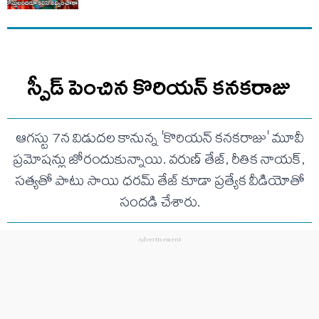
స్పీడ్ పెంచిన కొరియన్ కనకరాజు
ఆగస్టు 7న విడుదల కానున్న 'కొరియన్ కనకరాజు' మూవీ
ప్రమోషన్లు జోరందుకున్నాయి. వరుణ్ తేజ్, రీతిక నాయక్,
సత్యతో పాటు సాయి ధరమ్ తేజ్ కూడా ప్రత్యేక వీడియోతో
సందడి చేశారు.