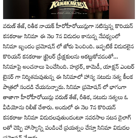
వరుణ్ తేజ్, రితీక నాయక్ హీరోహీరోయిన్లుగా నటిస్తున్న కొరియన్
కనకరాజు సినిమా ఈ నెల 7న విడుదల కానున్న నేపథ్యంలో
సినిమా బృందం ప్రమోషన్ లో జోరు పెంచింది. ఇప్పటికే విడుదలైన
కొరియన్ కనకరాజు ట్రైలర్ ప్రేక్షకులను ఆకట్టుకోవడంతో…
సినిమాపై అంచనాలు పెంచేసింది. హర్రర్, కామెడీ, యాక్షన్ ఎంటర్
టైనర్ గా నిర్మితమవుతున్న ఈ సినిమాలో హాస్య నటుడు సత్య కీలక
పాత్రలో సందడి చేయనున్నారు. సినిమా ప్రమోషన్ లో భాగంగా
తాజాగా హీరోహీరోయిన్లు వరుణ్ తేజ్, రీతిక, నటుడు సత్యలు ఓ
వీడియోను రిలీజ్ చేశారు. అందులో ఈ నెల 7న కొరియన్
కనకరాజు సినిమా విడుదలవుతుందంటూ నవరసాల నటన డైలాగ్
లతో చెప్పి హాస్యాన్ని పండించే ప్రయత్నం చేస్తూ సినిమా విడుదల