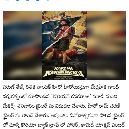
వరుణ్ తేజ్, రితిక నాయక్ హీరో హీరోయిన్లుగా మేర్లపాక గాంధీ
దర్శకత్వంలో రూపొందిన ‘కొరియన్ కనకరాజు’ మూవీ నుంచి
మేకర్స్ శనివారం ట్రైలర్ ను విడుదల చేశారు. హీరో రామ్ చరణ్
ట్రైలర్ ను లాంచ్ చేశారు. ఆద్యంతం వినోదాత్మకంగా సాగిన ట్రైలర్
లో చూస్తే కొరియా బ్యాక్ డ్రాప్ లో హారర్, కామెడీ యాక్షన్ ఎంటర్