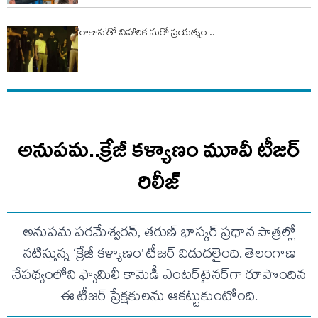
‘రాకాస’తో నిహారిక మరో ప్రయత్నం ..
అనుపమ..క్రేజీ కళ్యాణం మూవీ టీజర్
రిలీజ్
అనుపమ పరమేశ్వరన్, తరుణ్ భాస్కర్ ప్రధాన పాత్రల్లో
నటిస్తున్న ‘క్రేజీ కళ్యాణం’ టీజర్ విడుదలైంది. తెలంగాణ
నేపథ్యంలోని ఫ్యామిలీ కామెడీ ఎంటర్‌టైనర్‌గా రూపొందిన
ఈ టీజర్ ప్రేక్షకులను ఆకట్టుకుంటోంది.