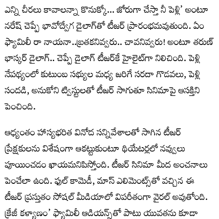
ఎన్ని చీరలు కావాలన్నా కొనుక్కో… జోరుగా చేస్తా నీ పెళ్లి’ అంటూ
నరేష్ చెప్పే భావోద్వేగ డైలాగ్‌తో టీజర్ ప్రారంభమవుతుంది. ఏం
ఫ్యామిలీ రా నాయనా..బ్రతకనివ్వరు.. చావనివ్వరు! అంటూ తరుణ్
భాస్కర్ డైలాగ్.. చెప్పే డైలాగ్ టీజర్‌కే హైలైట్‌గా నిలిచింది. పెళ్లి
నేపథ్యంలో కుటుంబ సభ్యుల మధ్య జరిగే సరదా గొడవలు, పెళ్లి
సందడి, అనుకోని ట్విస్టులతో టీజర్ సాగుతూ సినిమాపై ఆసక్తిని
పెంచింది.
ఆధ్యంతం హాస్యభరిత వినోద సన్నివేశాలతో సాగిన టీజర్
ప్రేక్షకులను విశేషంగా ఆకట్టుకుంటూ థియేటర్లలో నవ్వులు
పూయించడం ఖాయమనిపిస్తోంది. టీజర్ సినిమా మీద అంచనాలు
పెంచేలా ఉంది. ఫుల్ కామెడీ, మాస్ ఎలిమెంట్స్‌తో వచ్చిన ఈ
టీజర్ ప్రస్తుతం సోషల్ మీడియాలో విపరీతంగా వైరల్ అవుతోంది.
క్రేజీ కళ్యాణం’ ఫ్యామిలీ ఆడియన్స్‌తో పాటు యువతను కూడా