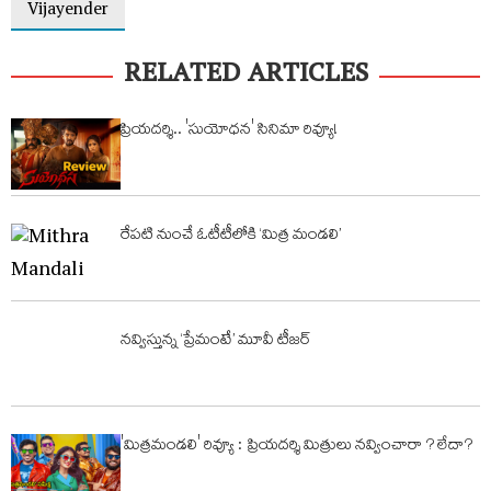
Vijayender
RELATED ARTICLES
ప్రియదర్శి.. 'సుయోధన' సినిమా రివ్యూ!
రేపటి నుంచే ఓటీటీలోకి ‘మిత్ర మండలి’
నవ్విస్తున్న ‘ప్రేమంటే’ మూవీ టీజర్
'మిత్రమండలి' రివ్యూ : ప్రియదర్శి మిత్రులు నవ్వించారా ? లేదా?