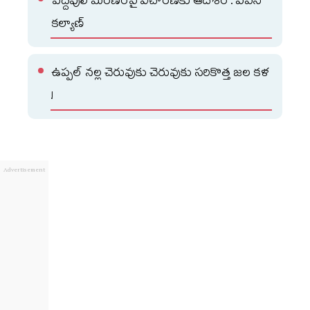
పెద్దపులి మరణంపై విచారణకు ఆదేశం : పవన్
కల్యాణ్
ఉప్పల్ నల్ల చెరువుకు చెరువుకు సరికొత్త జల కళ
!