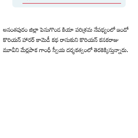
అనంతపురం జిల్లా పెనుగొండ కియా పరిశ్రమ నేపథ్యంలో ఇండో
కొరియన్ హారర్ కామెడీ కథ రాసుకుని కొరియన్ కనకరాజు
మూవీని మేర్లపాక గాంధీ స్వీయ దర్శకత్వంలో తెరకెక్కిస్తున్నారు.
వరుణ్ తేజ్ సత్య కాంబినేషన్ సీన్స్ నవ్వులు పూయించేలా ఉన్నా,
కొరియన్ ఆత్మ వరుణ్ తేజ్ లో ఎంట్రీ ఇవ్వడం కాస్త ఆసక్తికరంగా
అనిపిస్తుంది. ఇప్పటికే చిత్రీకరణ పూర్తి చేసుకున్న ఈ మూవీ ఆగస్టు
7న విడుదల కానుంది. ఇప్పటికే రిలీజ్ అయిన సాంగ్స్, టీజర్స్
ఆకట్టుకున్నాయి. రాజీవ్‌ రెడ్డి, సాయిబాబు జాగర్లమూడి ఈ మూవీని
నిర్మించారు. తమన్‌ మ్యూజిక్‌ అందిస్తున్నారు.