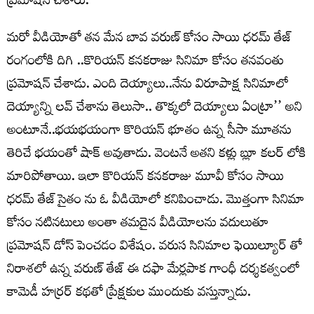
ప్రమోషన్ చేశారు.
మరో వీడియోతో తన మేన బావ వరుణ్ కోసం సాయి ధరమ్ తేజ్
రంగంలోకి దిగి ..కొరియన్ కనకరాజు సినిమా కోసం తనవంతు
ప్రమోషన్ చేశాడు. ఎంది దెయ్యాలు..నేను విరూపాక్ష సినిమాలో
దెయ్యాన్ని లవ్ చేశాను తెలుసా.. తొక్కలో దెయ్యాలు ఏంట్రా’’ అని
అంటూనే..భయభయంగా కొరియన్ భూతం ఉన్న సీసా మూతను
తెరిచే భయంతో షాక్ అవుతాడు. వెంటనే అతని కళ్లు బ్లూ కలర్ లోకి
మారిపోతాయి. ఇలా కొరియన్ కనకరాజు మూవీ కోసం సాయి
ధరమ్ తేజ్ సైతం ను ఓ వీడియోలో కనిపించాడు. మొత్తంగా సినిమా
కోసం నటినటులు అంతా తమదైన వీడియోలను వదులుతూ
ప్రమోషన్ డోస్ పెంచడం విశేషం. వరుస సినిమాల ఫెయిల్యూర్ తో
నిరాశలో ఉన్న వరుణ్ తేజ్ ఈ దఫా మేర్లపాక గాంధీ దర్శకత్వంలో
కామెడీ హర్రర్ కథతో ప్రేక్షకుల ముందుకు వస్తున్నాడు.