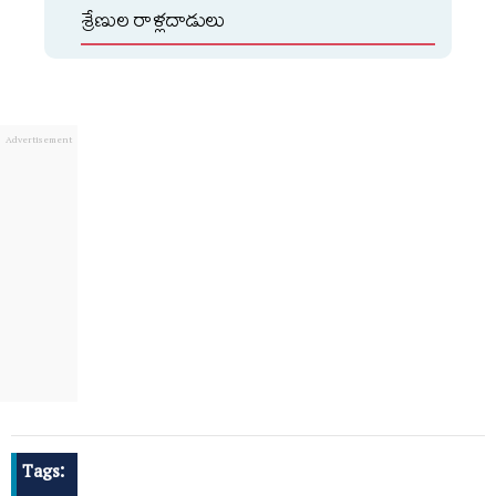
శ్రేణుల రాళ్లదాడులు
Tags: