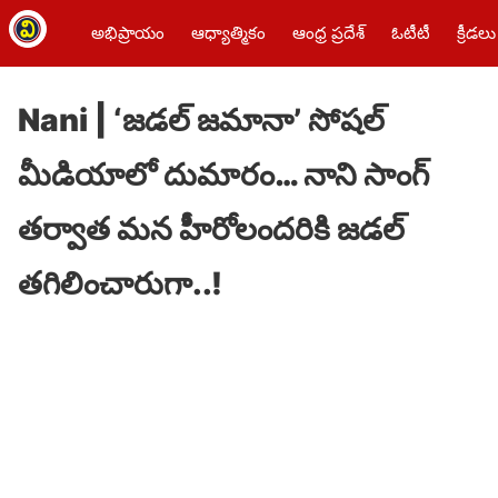
అభిప్రాయం
ఆధ్యాత్మికం
ఆంధ్ర ప్రదేశ్
ఓటీటీ
క్రీడలు
Nani | ‘జడల్ జమానా’ సోషల్
మీడియాలో దుమారం… నాని సాంగ్
త‌ర్వాత మ‌న హీరోలంద‌రికి జ‌డ‌ల్
త‌గిలించారుగా..!