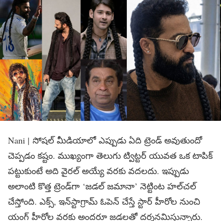
Nani | సోషల్ మీడియాలో ఎప్పుడు ఏది ట్రెండ్ అవుతుందో
చెప్పడం కష్టం. ముఖ్యంగా తెలుగు ట్విట్టర్ యువత ఒక టాపిక్
పట్టుకుంటే అది వైరల్ అయ్యే వరకు వదలదు. ఇప్పుడు
అలాంటి కొత్త ట్రెండ్‌గా ‘జడల్ జమానా’ నెట్టింట హల్‌చల్
చేస్తోంది. ఎక్స్, ఇన్‌స్టాగ్రామ్ ఓపెన్ చేస్తే స్టార్ హీరోల నుంచి
యంగ్ హీరోల వరకు అందరూ జడలతో దర్శనమిస్తున్నారు.