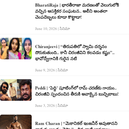
BharatiRaja | భారతీరాజా మరణంతో వెలుగులోకి
వచ్చిన ఆసక్తికర సంఘటన.. అలీని అంతలా
చెంపదెబ్బలు కూడా కొట్టాడా!
June 10, 2026 | సినిమా
Chiranjeevi | “తిరుపతిలో స్వామి దర్శనం
దొరుకుతుంది.. కానీ చిరంజీవిని కలవడం కష్టం”..
భావోద్వేగానికి గురైన నటి
June 9, 2026 | సినిమా
Peddi | ‘పెద్ది’ షూటింగ్‌లో రామ్ చరణ్‌కు గాయం..
చిరంజీవి స్పందంచిన తీరుకి అవాక్కైన బుచ్చిబాబు!
June 3, 2026 | సినిమా
Ram Charan | “మెకానికల్ ఇంజనీర్ అవుతానని