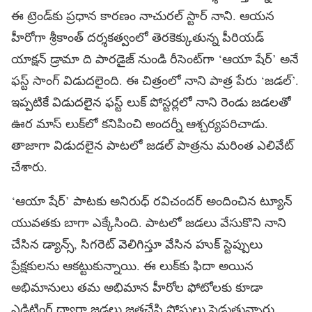
ఈ ట్రెండ్‌కు ప్రధాన కారణం నాచురల్ స్టార్ నాని. ఆయన
హీరోగా శ్రీకాంత్‌ దర్శకత్వంలో తెరకెక్కుతున్న పీరియడ్
యాక్షన్ డ్రామా ది పార‌డైజ్ నుండి రీసెంట్‌గా ‘ఆయా షేర్’ అనే
ఫస్ట్ సాంగ్ విడుద‌లైంది. ఈ చిత్రంలో నాని పాత్ర పేరు ‘జడల్’.
ఇప్పటికే విడుదలైన ఫస్ట్ లుక్ పోస్టర్లలో నాని రెండు జడలతో
ఊర మాస్ లుక్‌లో కనిపించి అందర్నీ ఆశ్చర్యపరిచాడు.
తాజాగా విడుదలైన పాటలో జడల్ పాత్రను మరింత ఎలివేట్
చేశారు.
‘ఆయా షేర్’ పాటకు అనిరుధ్ ర‌విచంద‌ర్ అందించిన ట్యూన్
యువతకు బాగా ఎక్కేసింది. పాటలో జడలు వేసుకొని నాని
చేసిన డ్యాన్స్, సిగరెట్ వెలిగిస్తూ వేసిన హుక్ స్టెప్పులు
ప్రేక్షకులను ఆకట్టుకున్నాయి. ఈ లుక్‌కు ఫిదా అయిన
అభిమానులు తమ అభిమాన హీరోల ఫోటోలకు కూడా
ఎడిటింగ్ ద్వారా జడలు జతచేసి పోస్టులు పెడుతున్నారు.