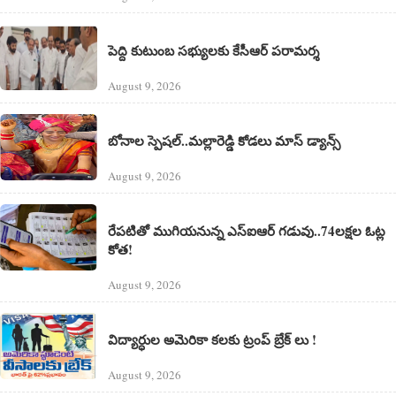
పెద్ది కుటుంబ సభ్యులకు కేసీఆర్ పరామర్శ
August 9, 2026
బోనాల స్పెషల్..మల్లారెడ్డి కోడలు మాస్ డ్యాన్స్
August 9, 2026
రేపటితో ముగియనున్న ఎస్‌ఐఆర్ గడువు..74లక్షల ఓట్ల
కోత!
August 9, 2026
విద్యార్ధుల అమెరికా కలకు ట్రంప్ బ్రేక్ లు !
August 9, 2026