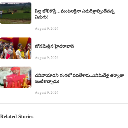
పిల్ల జోలికొస్తే…మంటలకైనా ఎదురెళ్లాల్సిందేనన్న
ఏనుగు!
August 9, 2026
బోనమెత్తిన హైదరాబాద్
August 9, 2026
చనిపోయాడని గంగలో వదిలేశారు..ఎనిమిదేళ్ల తర్వాతా
ఇంటికొచ్చాడు!
August 9, 2026
Related Stories