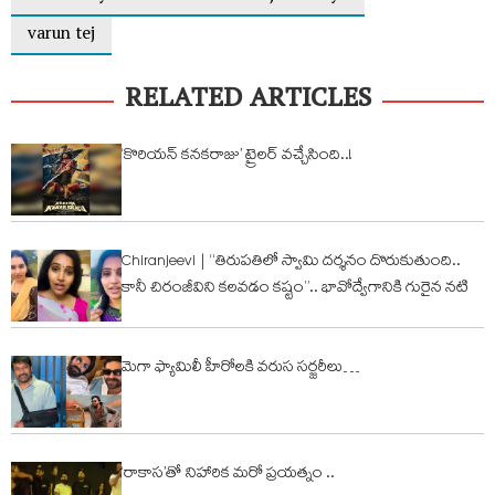
varun tej
RELATED ARTICLES
‘కొరియన్ కనకరాజు’ ట్రైలర్ వచ్చేసింది..!
Chiranjeevi | “తిరుపతిలో స్వామి దర్శనం దొరుకుతుంది..
కానీ చిరంజీవిని కలవడం కష్టం”.. భావోద్వేగానికి గురైన నటి
మెగా ఫ్యామిలీ హీరోల‌కి వరుస సర్జరీలు…
‘రాకాస’తో నిహారిక మరో ప్రయత్నం ..