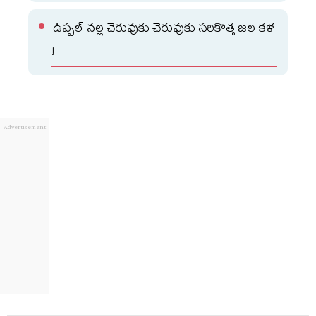
ఉప్పల్ నల్ల చెరువుకు చెరువుకు సరికొత్త జల కళ
!