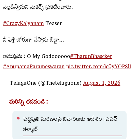
వెల్లడిస్తామని మేకర్స్ ప్రకటించారు.
#CrazyKalyanam
Teaser
నీ పెళ్లి జోరుగా చేస్తాను బిడ్డా…
అనుపుమ : O My Godoooooo
#TharunBhascker
#AnupamaParameswaran
pic.twitter.com/ic0yYOPSlI
— TeluguOne (@Theteluguone)
August 1, 2026
మరిన్ని చదవండి :
పెద్దపులి మరణంపై విచారణకు ఆదేశం : పవన్
కల్యాణ్