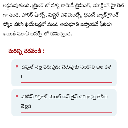
అర్థమవుతుంది. ట్రైలర్ లో సత్య కామెడీ టైమింగ్, యాక్టింగ్ హైలెట్
గా ఉంది. హారర్ షాట్స్, మిస్టరీ ఎలిమెంట్స్, థమన్ బ్యాక్‌గ్రౌండ్
స్కోర్ కలిసి థియేటర్లలో మంచి అనుభూతి ఇస్తాయనే ఫీలింగ్
అయితే మూవీ లవర్స్ లో కనిపిస్తుంది.
మరిన్ని చదవండి :
ఉప్పల్ నల్ల చెరువుకు చెరువుకు సరికొత్త జల కళ
!
పోలీస్ రిక్రూట్ మెంట్ ఆన్ లైన్ దరఖాస్తు తేదీల
వెల్లడి