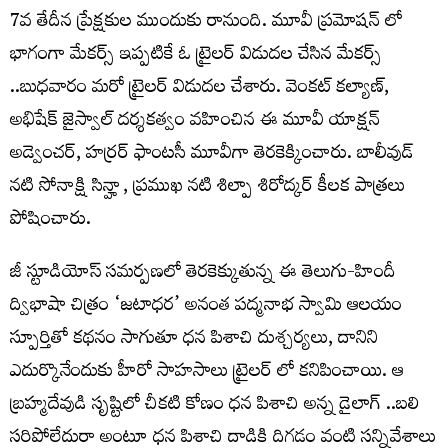
7వ తేదీన ప్రేక్షకుల ముందుకు రానుంది. మూవీ ప్రమోషన్ లో
భాగంగా మేకర్స్ ఇప్పటికే ఓ ట్రైలర్ విడుదల చేసిన మేకర్స్
..బుధవారం మరో ట్రైలర్ విడుదల చేశారు. వెంకట్‌ కల్యాణ్‌,
అభిషేక్‌ జైస్వాల్‌ దర్శకత్వం వహించిన ఈ మూవీ యాక్షన్‌
అడ్వెంచర్‌, హర్రర్ ఫాంటసీ మూవీగా తెరకెక్కించారు. బాలీవుడ్‌
నటి సోనాక్షి సిన్హా, ప్రముఖ నటి శిల్పా శిరోద్కర్ కీలక పాత్రలు
పోషించారు.
జీ స్టూడియోస్‌ సమర్పణలో తెరకెక్కుతున్న ఈ తెలుగు-హిందీ
ద్విభాషా చిత్రం ‘జటాధర’ అనంత పద్మనాభ స్వామి ఆలయం
స్పూర్తితో కథనం సాగుతూ ధన పిశాచి దుశ్చర్యలు, దానిని
ఎదుర్కొనేందుకు హీరో సాహసాలు ట్రైలర్ లో కనిపించాయి. ఆ
బ్రహ్మదేవుడి సృష్టిలో చీకటి కోణం ధన పిశాచి అన్న డైలాగ్ ..బలి
సరిపోలేదురా అంటూ ధన పిశాచి దాడికి దిగడం వంటి సన్నివేశాలు