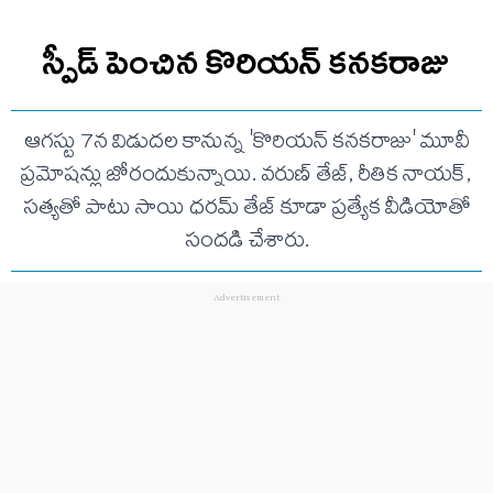
స్పీడ్ పెంచిన కొరియన్ కనకరాజు
ఆగస్టు 7న విడుదల కానున్న 'కొరియన్ కనకరాజు' మూవీ
ప్రమోషన్లు జోరందుకున్నాయి. వరుణ్ తేజ్, రీతిక నాయక్,
సత్యతో పాటు సాయి ధరమ్ తేజ్ కూడా ప్రత్యేక వీడియోతో
సందడి చేశారు.