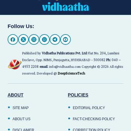
Follow Us:
Published by
Vidhatha Publications Pvt. Ltd
Flat No. 204, Lumbini
Enclave, Opp. NIMS, Punjagutta, HYDERABAD - 500082
Ph:
040 –
4953 2208
email:
info@vidhaatha.com Copyright © 2026 All rights
reserved. Developed @
DeepScienceTech
ABOUT
POLICIES
SITE MAP
EDITORIAL POLICY
ABOUT US
FACT-CHECKING POLICY
DISCLAIMER
CORRECTION POLICY