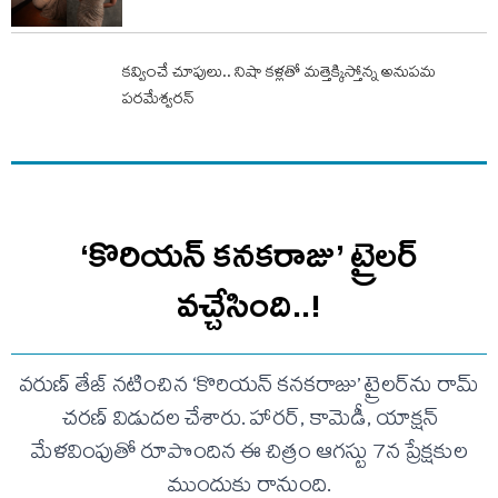
కవ్వించే చూపులు.. నిషా కళ్లతో మత్తెక్కిస్తోన్న అనుపమ
పరమేశ్వరన్
‘కొరియన్ కనకరాజు’ ట్రైలర్
వచ్చేసింది..!
వరుణ్ తేజ్ నటించిన ‘కొరియన్ కనకరాజు’ ట్రైలర్‌ను రామ్
చరణ్ విడుదల చేశారు. హారర్, కామెడీ, యాక్షన్
మేళవింపుతో రూపొందిన ఈ చిత్రం ఆగస్టు 7న ప్రేక్షకుల
ముందుకు రానుంది.