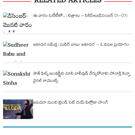
RELATED ARTICLES
ఈ వారం ఓటీటీలో.. : చిత్రాలు – సిరీస్​లు(డిసెంబర్ 01–07)
జటాధర సమీక్ష : సుధీర్‌ బాబు ‘జటాధర’ – ఓ విఫల ప్రయోగం
సౌత్ ఫిల్మ్ ఇండస్ట్రీని చూసి బాలీవుడ్ నేర్చుకోవాలి: సోనాక్షి సిన్హా
వైరల్ కామెంట్స్
జటధరా నుంచి ట్రెండ్ సెట్ చెయ్ పిల్లోడా సాంగ్