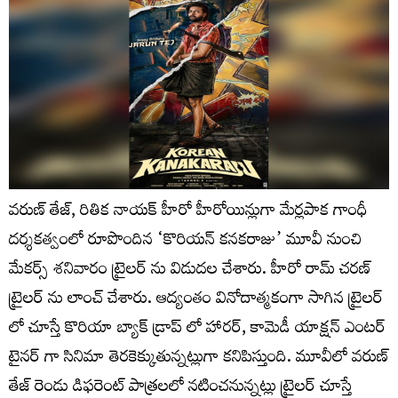
వరుణ్ తేజ్, రితిక నాయక్ హీరో హీరోయిన్లుగా మేర్లపాక గాంధీ
దర్శకత్వంలో రూపొందిన ‘కొరియన్ కనకరాజు’ మూవీ నుంచి
మేకర్స్ శనివారం ట్రైలర్ ను విడుదల చేశారు. హీరో రామ్ చరణ్
ట్రైలర్ ను లాంచ్ చేశారు. ఆద్యంతం వినోదాత్మకంగా సాగిన ట్రైలర్
లో చూస్తే కొరియా బ్యాక్ డ్రాప్ లో హారర్, కామెడీ యాక్షన్ ఎంటర్
టైనర్ గా సినిమా తెరకెక్కుతున్నట్లుగా కనిపిస్తుంది. మూవీలో వరుణ్
తేజ్ రెండు డిఫరెంట్ పాత్రలలో నటించనున్నట్లు ట్రైలర్ చూస్తే