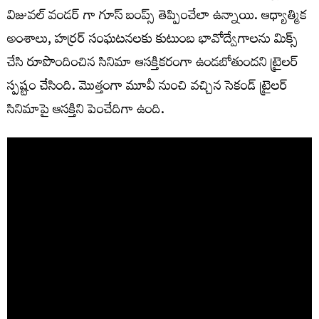
విజువల్ వండర్ గా గూస్ బంప్స్ తెప్పించేలా ఉన్నాయి. ఆధ్యాత్మిక
అంశాలు, హర్రర్ సంఘటనలకు కుటుంబ భావోద్వేగాలను మిక్స్
చేసి రూపొందించిన సినిమా ఆసక్తికరంగా ఉండబోతుందని ట్రైలర్
స్పష్టం చేసింది. మొత్తంగా మూవీ నుంచి వచ్చిన సెకండ్ ట్రైలర్
సినిమాపై ఆసక్తిని పెంచేదిగా ఉంది.