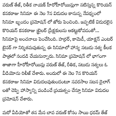
వరుణ్ తేజ్, రితీక నాయక్ హీరోహీరోయిన్లుగా నటిస్తున్న కొరియన్
కనకరాజు సినిమా ఈ నెల 7న విడుదల కానున్న నేపథ్యంలో
సినిమా బృందం ప్రమోషన్ లో జోరు పెంచింది. ఇప్పటికే విడుదలైన
కొరియన్ కనకరాజు ట్రైలర్ ప్రేక్షకులను ఆకట్టుకోవడంతో…
సినిమాపై అంచనాలు పెంచేసింది. హర్రర్, కామెడీ, యాక్షన్ ఎంటర్
టైనర్ గా నిర్మితమవుతున్న ఈ సినిమాలో హాస్య నటుడు సత్య కీలక
పాత్రలో సందడి చేయనున్నారు. సినిమా ప్రమోషన్ లో భాగంగా
తాజాగా హీరోహీరోయిన్లు వరుణ్ తేజ్, రీతిక, నటుడు సత్యలు ఓ
వీడియోను రిలీజ్ చేశారు. అందులో ఈ నెల 7న కొరియన్
కనకరాజు సినిమా విడుదలవుతుందంటూ నవరసాల నటన డైలాగ్
లతో చెప్పి హాస్యాన్ని పండించే ప్రయత్నం చేస్తూ సినిమా విడుదల
ప్రమోషన్ చేశారు.
మరో వీడియోతో తన మేన బావ వరుణ్ కోసం సాయి ధరమ్ తేజ్