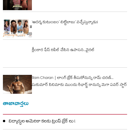
‘ఆదర్శ కుటుంబం’ చిట్టిబాబు’ వచ్చేస్తున్నాడు!
క్లీంకార ఫేస్‌ రివీల్‌ చేసిన ఉపాసన..వైరల్
Ram Charan | లాంగ్ బ్రేక్ తీసుకోనున్న రామ్ చ‌ర‌ణ్‌..
సుకుమార్ సినిమాకు ముందు రీఛార్జ్ కానున్న మెగా పవర్ స్టార్
తాజావార్తలు
విద్యార్ధుల అమెరికా కలకు ట్రంప్ బ్రేక్ లు !