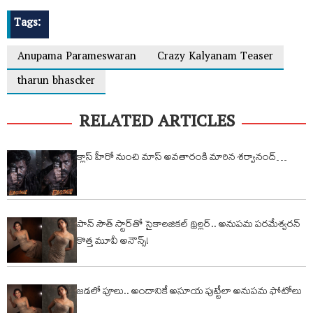
Tags:
Anupama Parameswaran
Crazy Kalyanam Teaser
tharun bhascker
RELATED ARTICLES
క్లాస్ హీరో నుంచి మాస్ అవతారంకి మారిన శ‌ర్వానంద్…
పాన్‌ సౌత్ స్టార్‌తో సైకాలజికల్ థ్రిల్లర్.. అనుపమ పరమేశ్వరన్
కొత్త మూవీ అనౌన్స్!
జడలో పూలు.. అందానికే అసూయ పుట్టేలా అనుపమ ఫోటోలు