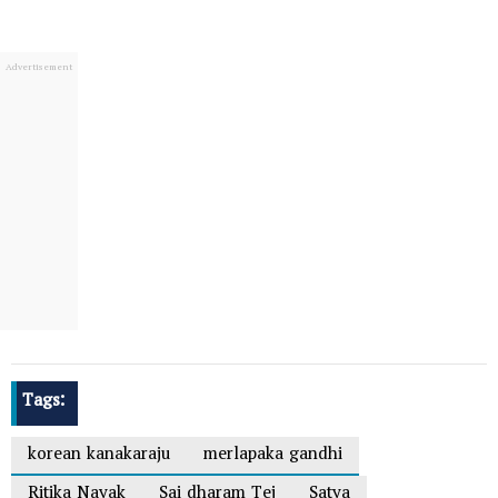
Tags:
korean kanakaraju
merlapaka gandhi
Ritika Nayak
Sai dharam Tej
Satya