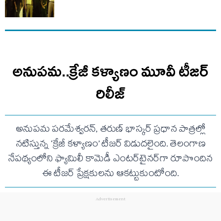
అనుపమ..క్రేజీ కళ్యాణం మూవీ టీజర్
రిలీజ్
అనుపమ పరమేశ్వరన్, తరుణ్ భాస్కర్ ప్రధాన పాత్రల్లో
నటిస్తున్న ‘క్రేజీ కళ్యాణం’ టీజర్ విడుదలైంది. తెలంగాణ
నేపథ్యంలోని ఫ్యామిలీ కామెడీ ఎంటర్‌టైనర్‌గా రూపొందిన
ఈ టీజర్ ప్రేక్షకులను ఆకట్టుకుంటోంది.