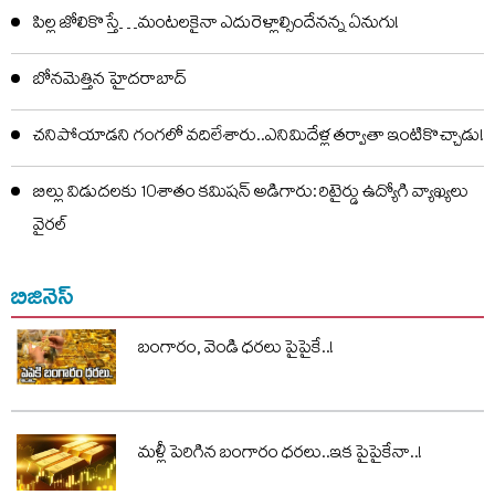
పిల్ల జోలికొస్తే…మంటలకైనా ఎదురెళ్లాల్సిందేనన్న ఏనుగు!
బోనమెత్తిన హైదరాబాద్
చనిపోయాడని గంగలో వదిలేశారు..ఎనిమిదేళ్ల తర్వాతా ఇంటికొచ్చాడు!
బిల్లు విడుదలకు 10శాతం కమిషన్ అడిగారు: రిటైర్డు ఉద్యోగి వ్యాఖ్యలు
వైరల్
బిజినెస్
బంగారం, వెండి ధరలు పైపైకే..!
మళ్లీ పెరిగిన బంగారం ధరలు..ఇక పైపైకేనా..!