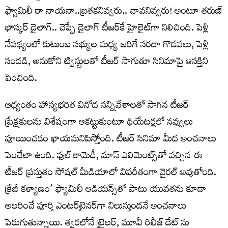
ఫ్యామిలీ రా నాయనా..బ్రతకనివ్వరు.. చావనివ్వరు! అంటూ తరుణ్
భాస్కర్ డైలాగ్.. చెప్పే డైలాగ్ టీజర్‌కే హైలైట్‌గా నిలిచింది. పెళ్లి
నేపథ్యంలో కుటుంబ సభ్యుల మధ్య జరిగే సరదా గొడవలు, పెళ్లి
సందడి, అనుకోని ట్విస్టులతో టీజర్ సాగుతూ సినిమాపై ఆసక్తిని
పెంచింది.
ఆధ్యంతం హాస్యభరిత వినోద సన్నివేశాలతో సాగిన టీజర్
ప్రేక్షకులను విశేషంగా ఆకట్టుకుంటూ థియేటర్లలో నవ్వులు
పూయించడం ఖాయమనిపిస్తోంది. టీజర్ సినిమా మీద అంచనాలు
పెంచేలా ఉంది. ఫుల్ కామెడీ, మాస్ ఎలిమెంట్స్‌తో వచ్చిన ఈ
టీజర్ ప్రస్తుతం సోషల్ మీడియాలో విపరీతంగా వైరల్ అవుతోంది.
క్రేజీ కళ్యాణం’ ఫ్యామిలీ ఆడియన్స్‌తో పాటు యువతను కూడా
అలరించే పూర్తి ఎంటర్‌టైనర్‌గా నిలుస్తుందనే అంచనాలు
పెరుగుతున్నాయి. త్వరలోనే ట్రైలర్, మూవీ రిలీజ్ డేట్ ను