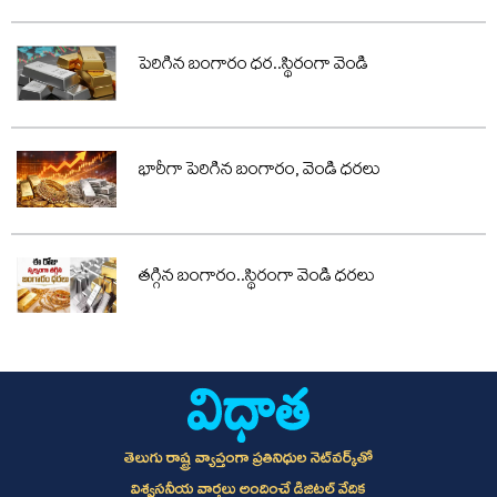
పెరిగిన బంగారం ధర..స్థిరంగా వెండి
భారీగా పెరిగిన బంగారం, వెండి ధరలు
తగ్గిన బంగారం..స్థిరంగా వెండి ధరలు
తెలుగు రాష్ట్ర వ్యాప్తంగా ప్రతినిధుల నెట్‌వర్క్‌తో
విశ్వసనీయ వార్తలు అందించే డిజిటల్ వేదిక