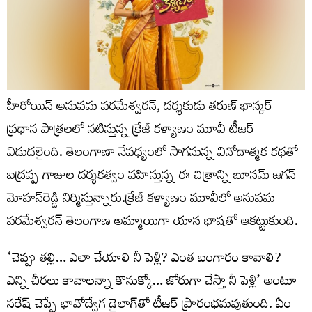
హీరోయిన్ అనుపమ పరమేశ్వరన్, దర్శకుడు తరుణ్ భాస్కర్
ప్రధాన పాత్రలలో నటిస్తున్న క్రేజీ కళ్యాణం మూవీ టీజర్
విడుదలైంది. తెలంగాణా నేపధ్యంలో సాగనున్న వినోదాత్మక కథతో
బద్రప్ప గాజుల దర్శకత్వం వహిస్తున్న ఈ చిత్రాన్ని బూసమ్ జగన్
మోహన్‌రెడ్డి నిర్మిస్తున్నారు.క్రేజీ కళ్యాణం మూవీలో అనుపమ
పరమేశ్వరన్ తెలంగాణ అమ్మాయిగా యాస భాషతో ఆకట్టుకుంది.
‘చెప్పు తల్లి… ఎలా చేయాలి నీ పెళ్లి? ఎంత బంగారం కావాలి?
ఎన్ని చీరలు కావాలన్నా కొనుక్కో… జోరుగా చేస్తా నీ పెళ్లి’ అంటూ
నరేష్ చెప్పే భావోద్వేగ డైలాగ్‌తో టీజర్ ప్రారంభమవుతుంది. ఏం