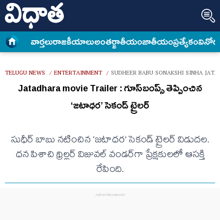
వార్త‌లు
రాజకీయాలు
అంత‌ర్జాతీయం
జాతీయం
ప్రత్యేకం
వినోద
TELUGU NEWS
ENTERTAINMENT
SUDHEER BABU SONAKSHI SINHA JATA
/
/
Jatadhara movie Trailer : గూస్​బంప్స్ తెప్పించిన
‘జటాధర’ సెకండ్ ట్రైలర్
సుధీర్ బాబు నటించిన ‘జటాధర’ సెకండ్ ట్రైలర్ విడుదల.
ధన పిశాచి థ్రిల్లర్ విజువల్ వండర్‌గా ప్రేక్షకులలో ఆసక్తి
రేపింది.