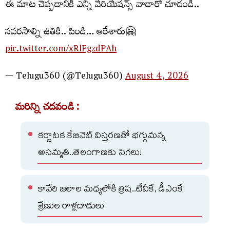
ఈ మాట చెప్పడానికి ఎన్ని వేరియేషన్స్ వాడారో చూడండి..
నవరసాల్ని ఉతికి.. పిండి… ఆరేశారు🤗
pic.twitter.com/xRlFgzdPAh
— Telugu360 (@Telugu360)
August 4, 2026
మరిన్ని చదవండి :
కర్ణాటక కేబినెట్ విస్తరణతో భగ్గుమన్న
అసమ్మతి..తెలంగాణకు సెగలు!
కావేరి జలాల మధ్యలోకి త్రిష..టీవీకే, డీఎంకే
శ్రేణుల రాళ్లదాడులు