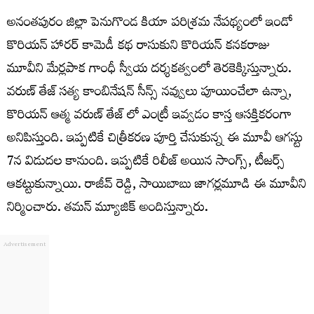
అనంతపురం జిల్లా పెనుగొండ కియా పరిశ్రమ నేపథ్యంలో ఇండో
కొరియన్ హారర్ కామెడీ కథ రాసుకుని కొరియన్ కనకరాజు
మూవీని మేర్లపాక గాంధీ స్వీయ దర్శకత్వంలో తెరకెక్కిస్తున్నారు.
వరుణ్ తేజ్ సత్య కాంబినేషన్ సీన్స్ నవ్వులు పూయించేలా ఉన్నా,
కొరియన్ ఆత్మ వరుణ్ తేజ్ లో ఎంట్రీ ఇవ్వడం కాస్త ఆసక్తికరంగా
అనిపిస్తుంది. ఇప్పటికే చిత్రీకరణ పూర్తి చేసుకున్న ఈ మూవీ ఆగస్టు
7న విడుదల కానుంది. ఇప్పటికే రిలీజ్ అయిన సాంగ్స్, టీజర్స్
ఆకట్టుకున్నాయి. రాజీవ్‌ రెడ్డి, సాయిబాబు జాగర్లమూడి ఈ మూవీని
నిర్మించారు. తమన్‌ మ్యూజిక్‌ అందిస్తున్నారు.