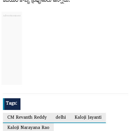
కడియం కావ్య ప్రభృతులు ఉన్నారు.
Tags:
CM Revanth Reddy
delhi
Kaloji Jayanti
Kaloji Narayana Rao