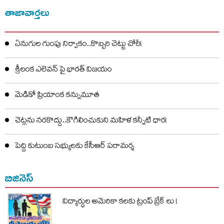
తాజావార్తలు
ఏనుగుల గుంపు నిర్వాకం..కొబ్బరి చెట్టు చోరీ!
శ్రీలంక ఎలెవన్‌ పై భారత్ విజయం
మెడికో ప్రియాంక కన్నుమూత
చెట్లను నరకొద్దు..కౌగిలించుకుని మహిళ కన్నీటి ధార!
పెద్ది కుటుంబ సభ్యులకు కేసీఆర్ పరామర్శ
బిజినెస్
విద్యార్ధుల అమెరికా కలకు ట్రంప్ బ్రేక్ లు !