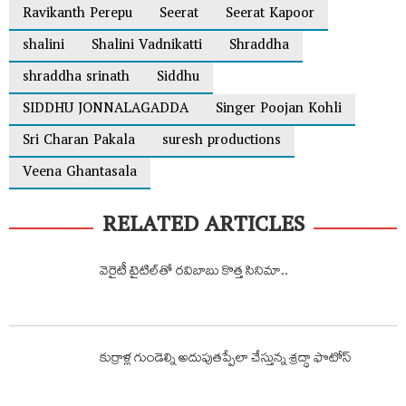
Ravikanth Perepu
Seerat
Seerat Kapoor
shalini
Shalini Vadnikatti
Shraddha
shraddha srinath
Siddhu
SIDDHU JONNALAGADDA
Singer Poojan Kohli
Sri Charan Pakala
suresh productions
Veena Ghantasala
RELATED ARTICLES
వెరైటీ టైటిల్‌తో ర‌విబాబు కొత్త సినిమా..
కుర్రాళ్ల గుండెల్ని అదుపుత‌ప్పేలా చేస్తున్న శ్ర‌ద్ధా ఫొటోస్