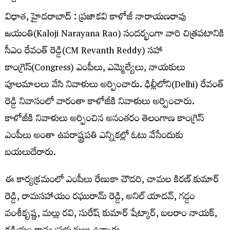
విధాత, హైదరాబాద్ : ప్రజాకవి కాళోజీ నారాయణరావు
జయంతి(Kaloji Narayana Rao) సందర్భంగా వారి చిత్రపటానికి
సీఎం రేవంత్ రెడ్డి(CM Revanth Reddy) సహా
కాంగ్రెస్(Congress) ఎంపీలు, ఎమ్మెల్యేలు, నాయకులు
పూలమాలలు వేసి నివాళులు అర్పించారు. ఢిల్లీలోని(Delhi) రేవంత్
రెడ్డి నివాసంలో వారంతా కాళోజీకి నివాళులు అర్పించారు.
కాళోజీకి నివాళులు అర్పించిన అనంతరం తెలంగాణ కాంగ్రెస్
ఎంపీలు అంతా ఉపరాష్ట్రపతి ఎన్నికల్లో ఓటు వేసేందుకు
బయలుదేరారు.
ఈ కార్యక్రమంలో ఎంపీలు రేణుకా చౌదరి, చామల కిరణ్ కుమార్
రెడ్డి, రామసహాయం రఘురామ్ రెడ్డి, అనిల్ యాదవ్, గడ్డం
వంశీకృష్ణ, మల్లు రవి, సురేష్ కుమార్ షేట్కార్, బలరాం నాయక్,