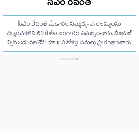
సీఎం రేవంత్
సీఎం రేవంత్ మేడారం సమ్మక్క-సారలమ్మలను
దర్శించుకొని 68 కేజీల బంగారం సమర్పించారు. డిజిటల్
ప్లాన్ విడుదల చేసి రూ.150 కోట్లు పనులు ప్రారంభించారు.