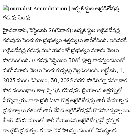
హైదరాబాద్, సెప్టెంబర్ 26(విధాత): జర్నలిస్టుల అక్రిడిటేషన్ల
గడువును పెంచుతూ ప్రభుత్వం ఉత్తర్వులు జారీచేసింది. ఇదివరకే
అక్రిడిటేషన్ల గడువు ముగియడంతో ప్రభుత్వం మూడు నెలలు
పొడగించింది. ఆ గడవు సెప్టెంబర్ 30తో పూర్తి కావస్తుండటంతో
మరో మూడు నెలలు పెంచుతున్నట్లు వెల్లడించింది. అక్టోబర్, 1,
2025 నుంచి డిసెంబర్, 30, 2025 వరకు పొడిగిస్తూ సమాచార
పౌర సంబంధాల శాఖ స్పెషల్ కమిషనర్ ప్రియాంక ఉత్తర్వుల్లో
పేర్కొన్నారు. కాగా ప్రతి ఏటా కొత్త అక్రిడిటేషన్లు జారీ చేయాల్సిన
ప్రభుత్వాలు గతంలో జారీ చేసిన అక్రిడిటేషన్లనే కొనసాగిస్తున్నాయి.
బీఆర్ఎస్ హయాంలో జారీ చేయబడిన అక్రిడిటేషన్లనే ప్రస్తుత
కాంగ్రెస్ ప్రభుత్వం కూడా కొనసాగిస్తుండటంతో విమర్శలకు