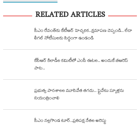
RELATED ARTICLES
సీఎం రేవంత్‌కు కేటీఆర్ హెచ్చరిక‌..క్షమాపణ చెప్పండి.. లేదా
లీగల్ నోటీసులకు సిద్ధంగా ఉండండి
కేసీఆర్‌ కిలాడీల కమిటీలో ఎంపీ ఈటల.. అందుకే బీఆరెస్‌
పాట..
ప్రభుత్వ పాఠశాలల మూసివేత తగదు.. ప్రైవేటు స్కూళ్లను
నియంత్రించాలి
సీఎం నల్లగొండ టూర్..ప్రతిపక్ష నేతల అరెస్టు