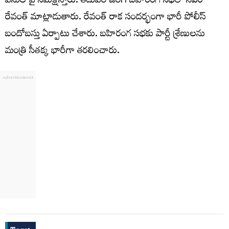
పనుల పై సమీక్షిస్తారు. తదుపరి జరిగే బహిరంగ సభలో సీఎం
రేవంత్ మాట్లాడుతారు. రేవంత్ రాక సందర్భంగా భారీ పోలీస్
బందోబస్తు ఏర్పాటు చేశారు. బహిరంగ సభకు పార్టీ శ్రేణులను
మంత్రి సీతక్క భారీగా తరలించారు.