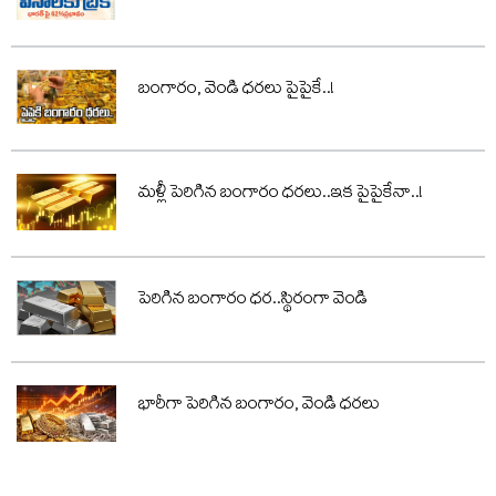
బంగారం, వెండి ధరలు పైపైకే..!
మళ్లీ పెరిగిన బంగారం ధరలు..ఇక పైపైకేనా..!
పెరిగిన బంగారం ధర..స్థిరంగా వెండి
భారీగా పెరిగిన బంగారం, వెండి ధరలు