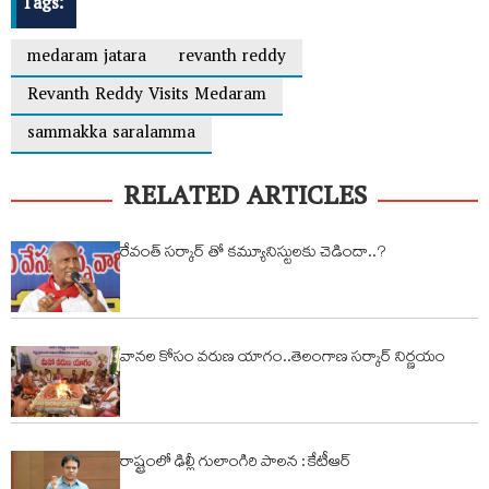
Tags:
medaram jatara
revanth reddy
Revanth Reddy Visits Medaram
sammakka saralamma
RELATED ARTICLES
రేవంత్ సర్కార్ తో కమ్యూనిస్టులకు చెడిందా..?
వానల కోసం వరుణ యాగం..తెలంగాణ సర్కార్ నిర్ణయం
రాష్ట్రంలో ఢిల్లీ గులాంగిరి పాలన : కేటీఆర్