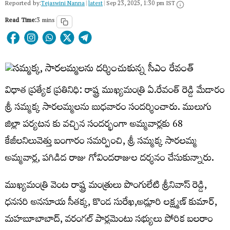
Reported by:
Tejaswini Nanna
|
latest
|
Sep 23, 2025, 1:30 pm IST
Read Time:
3 mins
విధాత ప్రత్యేక ప్రతినిధి: రాష్ట్ర ముఖ్యమంత్రి ఏ.రేవంత్ రెడ్డి మేడారం
శ్రీ సమ్మక్క సారలమ్మలను బుధవారం సందర్శించారు. ములుగు
జిల్లా పర్యటన కు వచ్చిన సందర్భంగా అమ్మవార్లకు 68
కేజీలనిలువెత్తు బంగారం సమర్పించి, శ్రీ సమ్మక్క సారలమ్మ
అమ్మవార్ల, పగిడిద రాజు గోవిందరాజుల దర్శనం చేసుకున్నారు.
ముఖ్యమంత్రి వెంట రాష్ట్ర మంత్రులు పొంగులేటి శ్రీనివాస్ రెడ్డి,
ధనసరి అనసూయ సీతక్క, కొండ సురేఖ,అడ్లూరి లక్ష్మణ్ కుమార్,
మహబూబాబాద్, వరంగల్ పార్లమెంటు సభ్యులు పోరిక బలరాం