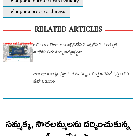
Telangana journalist card validity
Telangana press card news
RELATED ARTICLES
జటిలంగా తెలంగాణ అక్రెడిటేషన్ అప్లికేషన్ మాడ్యుల్..
అరిగోస పడుతున్న జర్నలిస్టులు
తెలంగాణ జర్నలిస్టులకు గుడ్ న్యూస్..కొత్త అక్రిడిటేషన్ల జారీకి
జీవో విడుదల
సమ్మక్క, సారలమ్మలను దర్శించుకున్న