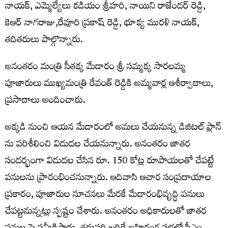
నాయక్, ఎమ్మెల్యేలు కడియం శ్రీహరి, నాయిని రాజేందర్ రెడ్డి,
కెఆర్ నాగరాజు,రేవూరి ప్రకాష్ రెడ్డి, భూక్య మురళి నాయక్,
తదితరులు పాల్గొన్నారు.
అనంతరం మంత్రి సీతక్క మేడారం శ్రీ సమ్మక్క సారలమ్మ
పూజారులు ముఖ్యమంత్రి రేవంత్ రెడ్డికి అమ్మవార్ల ఆశీర్వాదాలు,
ప్రసాదాలు అందించారు.
అక్కడి నుంచి ఆయన మేడారంలో అమలు చేయనున్న డిజిటల్ ప్లాన్
ను పరిశీలించి విడుదల చేయనున్నారు. అనంతరం జాతర
సందర్భంగా విడుదల చేసిన రూ. 150 కోట్ల రూపాయలతో చేపట్టే
పనులను ప్రారంభించనున్నారు. ఆదివాసి ఆచార సంప్రదాయాల
ప్రకారం, పూజారుల సూచనలు మేరకే మేడారంభివృద్ధి పనులు
చేపట్టనున్నట్లు స్పష్టం చేశారు. అనంతరం అధికారులతో జాతర