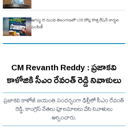
ఆగస్టు 15 నుంచి తెలంగాణలో 1.05 కోట్ల కొత్త రేషన్ కార్డుల
పంపిణీ
CM Revanth Reddy : ప్రజాకవి
కాళోజికి సీఎం రేవంత్ రెడ్డి నివాళులు
ప్రజాకవి కాళోజీ జయంతి సందర్భంగా ఢిల్లీలో సీఎం రేవంత్
రెడ్డి, కాంగ్రెస్ నేతలు పూలమాలలు వేసి నివాళులు
అర్పించారు.