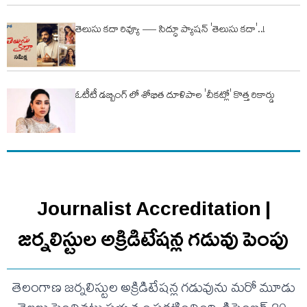
తెలుసు కదా రివ్యూ — సిద్ధూ ప్యాషన్​ 'తెలుసు కదా'..!
ఓటీటీ డబ్బింగ్ లో శోభిత దూళిపాల 'చీక‌ట్లో' కొత్త రికార్డు
Journalist Accreditation |
జర్నలిస్టుల అక్రిడిటేషన్ల గడువు పెంపు
తెలంగాణ జర్నలిస్టుల అక్రిడిటేషన్ల గడువును మరో మూడు