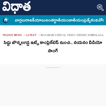
వార్త‌లు
రాజకీయాలు
అంత‌ర్జాతీయం
జాతీయం
ప్రత్యేకం
వినోద
TELUGU NEWS
LATEST
NAYANAM LYRICAL VIDEO SIDDHU JONNALAGAD
/
/
సిద్దు జొన్న‌ల‌గ‌డ్డ ఇట్స్ కాంప్లికేటెడ్ నుంచి.. న‌య‌నం వీడియో
సాంగ్‌