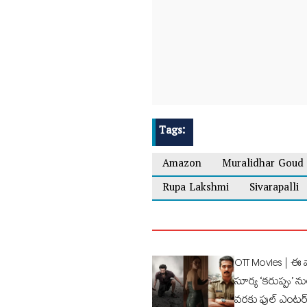
Tags:
Amazon
Muralidhar Goud
Rupa Lakshmi
Sivarapalli
OTT Movies | ఈ 
సూర్య ‘కరుప్పు’ ను
వరకు ఫుల్‌ ఎంటర్‌