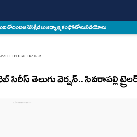
కం
వినోదం
బిజినెస్
క్రీడలు
ఆధ్యాత్మికం
ఫోటోలు
వీడియోలు
PALLI TELUGU TRAILER
ీస్‌ తెలుగు వెర్ష‌న్.. సివ‌రాప‌ల్లి ట్రైల‌ర్