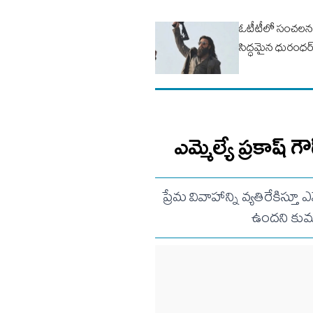
ఓటీటీలో సంచ‌ల‌న
సిద్ధ‌మైన ధురంధ‌ర్
ఎమ్మెల్యే ప్రకాష
ప్రేమ వివాహాన్ని వ్యతిరేకిస్త
ఉందని కుమా