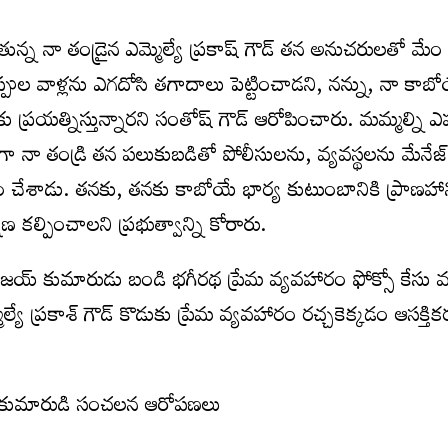
న్న నా తండ్రైన ఎమ్మెల్యే ప్రకాష్ గౌడ్ తన అనుచరులతో మేం
పుల వాళ్లను ఎగదోసి తగాదాలు పెట్టించాడని, నన్ను, నా కాబ
కు ప్రయత్నిస్తున్నారని సంతోష్ గౌడ్ ఆరోపించారు. మమ్మల్ని ఎప
యేగా నా తండ్రి తన పలుకుబడితో పోలీసులను, వ్యవస్థలను మేనేజ్
్తం చేశాడు. తనకు, తనకు కాబోయే భార్య కుటుంబానికి ప్రాణహ
ణ కల్పించాలని ప్రభుత్వాన్ని కోరారు.
జయ్ కుమారుడు బండి భగీరథ ప్రేమ వ్యవహారం ఫోక్సో కేసు వరక
యే ప్రకాశ్ గౌడ్ కొడుకు ప్రేమ వ్యవహారం రచ్చకెక్కడం ఆసక్తి
యే కుమారుడి సంచలన ఆరోపణలు