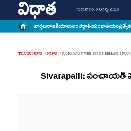
గురువారం, 6 ఆగస్టు 2026
వార్త‌లు
రాజకీయాలు
అంత‌ర్జాతీయం
జాతీయం
ప్రత్యే
TELUGU NEWS
NEWS
PANCHAYAT WEB SERIES REMAKE SIVARA
/
/
Sivarapalli: పంచాయ‌త్ వెబ్ సిర