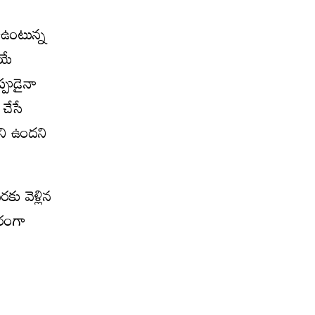
 ఉంటున్న
ోయే
్పుడైనా
 చేసే
ాని ఉందని
ు వెళ్లిన
కరంగా