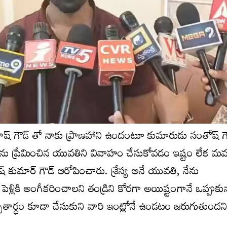
ే ప్రకాష్ గౌడ్ తో నాకు ప్రాణహాని ఉందంటూ కుమారుడు సంతోష్ గ
ు ప్రేమించిన యువతిని వివాహం చేసుకోవడం ఇష్టం లేక మమ్
్ కుమార్ గౌడ్ ఆరోపించారు. శ్రేస్య అనే యువతి, నేను
పెళ్లికి అంగీకరించాలని తండ్రిని కోరగా అయిష్టంగానే ఒప్పుకున
ితార్ధం కూడా చేసుకుని వారి ఇంట్లోనే ఉండటం జరుగుతుందన