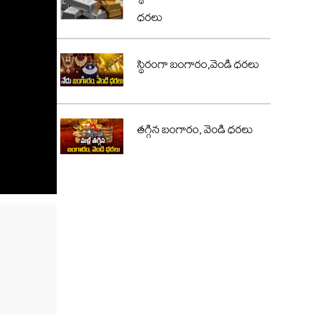
ధరలు
స్థిరంగా బంగారం,వెండి ధరలు
తగ్గిన బంగారం, వెండి ధరలు