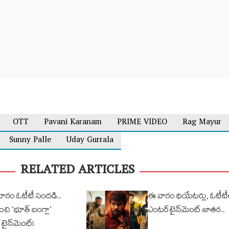
OTT
Pavani Karanam
PRIME VIDEO
Rag Mayur
Sunny Palle
Uday Gurrala
RELATED ARTICLES
వారం ఓటీటీ సందడి..
ఈ వారం థియేటర్లు, ఓటీటీల
ంచి ‘భూత్ బంగ్లా’
ఎంటర్‌టైన్‌మెంట్ జాతర..
టైన్‌మెంట్!