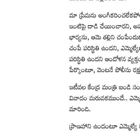
మా ప్రేమను అంగీకరించలేకపోతు
ఇంటిపై దాడి చేయించారని, అప్
భార్యను, ఆమె తల్లిని చంపేందు
చంపే పరిస్థితి ఉందని, ఎమ్మెల్
పరిస్థితి ఉందని ఆందోళన వ్యక
పేర్కొంటూ, వెంటనే పోలీసు రక్ష
ఇటీవల కేంద్ర మంత్రి బండి సం
వివాదం మరువకముందే.. ఎమ్మెల్
మారింది.
ప్రాణహాని ఉందంటూ ఎమ్మెల్