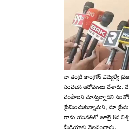
నా తండ్రి కాంగ్రెస్ ఎమ్మెల్య
సంచలన ఆరోపణలు చేశారు. నేన
చంపాలని చూస్తున్నాడని సంతోష
ప్రేమించుకున్నామని, మా ప్రేమ 
తాను యువతితో జూలై 8న నిశ్చ
మీడియాకు వెల్లడించాడు.