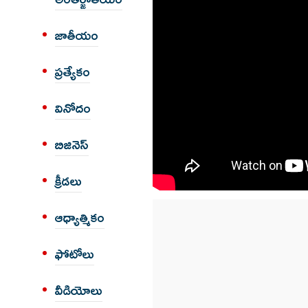
జాతీయం
ప్రత్యేకం
వినోదం
బిజినెస్
క్రీడలు
ఆధ్యాత్మికం
ఫోటోలు
వీడియోలు