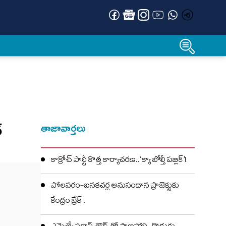
‌
తాజావార్తలు
కాక్రోచ్ పార్టీ కొత్త కార్యాచరణ..‘క్యా బోల్తీ పబ్లిక్’!
పోలవరం-బనకచర్ల అనుసంధాన ప్రాజెక్టుకు
కేంద్రం బ్రేక్ !