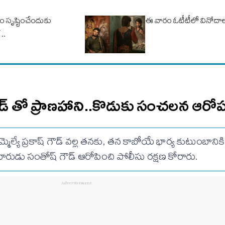
ం సృష్టించేందుకు
ఈ వారం ఓటీటీలో వినోదాల 
..
్ గౌడ్ తో ప్రాణహాని..కొడుకు సంచలన ఆర
ూ ఎమ్మెల్యే ప్రకాష్ గౌడ్ వల్ల తనకు, తన కాబోయే భార్య కుటుంబానికి
రుడు సంతోష్ గౌడ్ ఆరోపించి పోలీసు రక్షణ కోరారు.