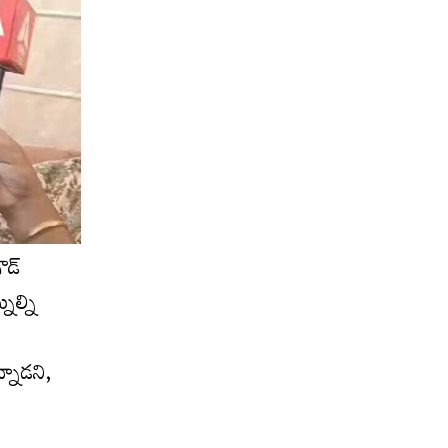
ౌడ్
నల్ని
్నాడని,
ి