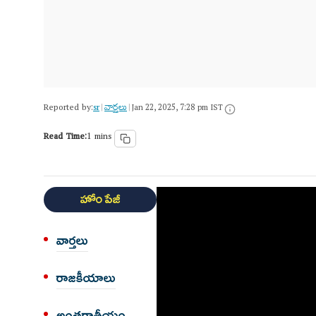
Reported by:
sr
వార్త‌లు
|
|
Jan 22, 2025, 7:28 pm IST
Read Time:
1 mins
హోం పేజీ
వార్త‌లు
రాజకీయాలు
అంత‌ర్జాతీయం