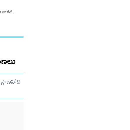
జాత‌ర‌...
ోపణలు
 ప్రాణహాని