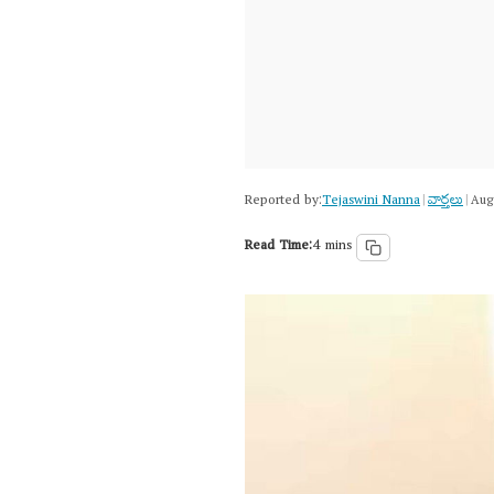
Reported by:
Tejaswini Nanna
వార్త‌లు
|
|
Aug
Read Time:
4 mins