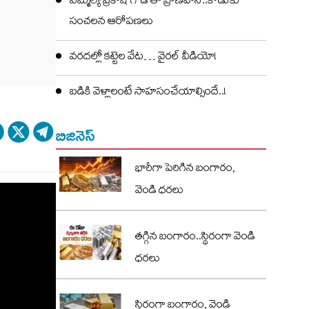
ఎమ్మెల్యే ప్రకాష్ గౌడ్ తో ప్రాణహాని..కొడుకు
సంచలన ఆరోపణలు
వరదల్లో కట్టెల వేట… వైరల్ వీడియో!
బడికి వెళ్లాలంటే సాహసంచేయాల్సిందే..!
బిజినెస్
భారీగా పెరిగిన బంగారం,
వెండి ధరలు
తగ్గిన బంగారం..స్థిరంగా వెండి
ధరలు
స్థిరంగా బంగారం, వెండి