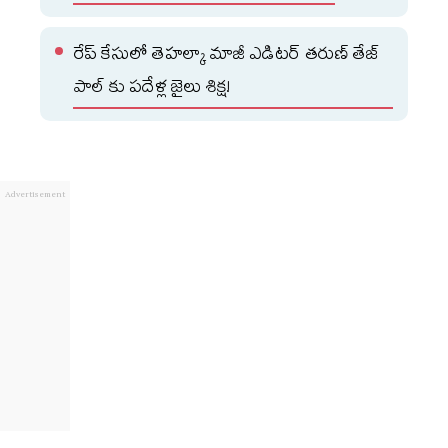
రేప్ కేసులో తెహల్కా మాజీ ఎడిటర్ తరుణ్ తేజ్
పాల్ కు పదేళ్ల జైలు శిక్ష!