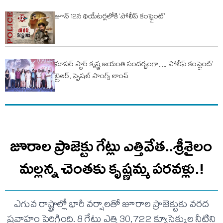
జూన్ 12న థియేటర్లలోకి ‘పోలీస్ కంప్లైంట్’
సూపర్ స్టార్ కృష్ణ జయంతి సందర్భంగా… ‘పోలీస్ కంప్లైంట్’
ట్రైలర్, స్పెషల్ సాంగ్స్ లాంచ్
జూరాల ప్రాజెక్టు గేట్లు ఎత్తివేత..శ్రీశైలం
మల్లన్న చెంతకు కృష్ణమ్మ పరవళ్లు.!
ఎగువ రాష్ట్రాల్లో భారీ వర్షాలతో జూరాల ప్రాజెక్టుకు వరద
ప్రవాహం పెరిగింది. 8 గేట్లు ఎత్తి 30,722 క్యూసెక్కుల నీటిని