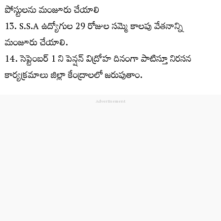
పోస్టులను మంజూరు చేయాలి
13. S.S.A ఉద్యోగుల 29 రోజుల సమ్మె కాలపు వేతనాన్ని
మంజూరు చేయాలి.
14. సెప్టెంబర్ 1 ని పెన్షన్ విద్రోహ దినంగా పాటిస్తూ నిరసన
కార్యక్రమాలు జిల్లా కేంద్రాలలో జరుపుతాం.