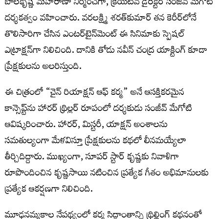
బాలకృష్ణ మహారాణా నిర్మించగా, క్రియేటివ్ డైరెక్టర్ సంజీవ్ మేగోటి
దర్శకత్వం వహించారు. వరలక్ష్మి శరత్‌కుమార్ త‌న కెరీర్‌లోనే
తొలిసారిగా చేసిన ఎంట‌ర్‌టైన్‌మెంట్ ఈ సినిమాకు స్పెష‌ల్
ఎట్రాక్ష‌న్‌గా నిలిచింది. దానికి తోడు నవీన్ చంద్ర యాక్టింగ్ కూడా
ప్రేక్ష‌కుల‌ను అల‌రిస్తుంది.
ఈ చిత్రంలో “చైన్ రియాక్షన్ ఆఫ్ కర్మ” అనే ఆసక్తికరమైన
కాన్సెప్ట్‌ను హారర్ థ్రిల్లర్ రూపంలో దర్శకుడు సంజీవ్ మేగోటి
ఆవిష్కరించారు. హారర్, మిస్టరీ, యాక్షన్ అంశాలను
సమతుల్యంగా మేళవిస్తూ ప్రేక్షకులను కథలో లీనమయ్యేలా
తీర్చిదిద్దారు. ముఖ్యంగా, సూపర్ స్టార్ కృష్ణకు నివాళిగా
రూపొందించిన కృష్ణసాయి నటించిన ప్రత్యేక గీతం అభిమానులకు
ప్రత్యేక ఆకర్షణగా నిలిచింది.
మూఢనమ్మకాల నేపథ్యంలో కర్మ సిద్ధాంతాన్ని థ్రిల్లింగ్ కథనంతో