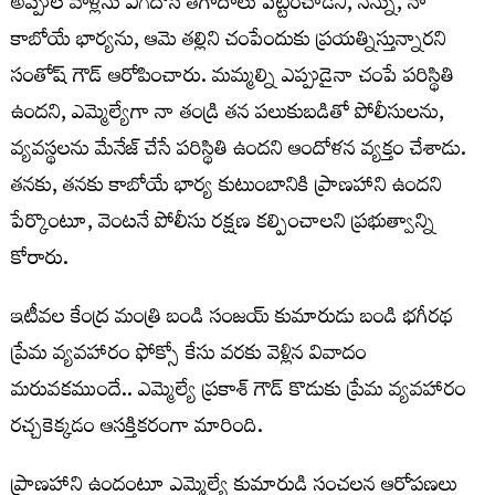
అప్పుల వాళ్లను ఎగదోసి తగాదాలు పెట్టించాడని, నన్ను, నా
కాబోయే భార్యను, ఆమె తల్లిని చంపేందుకు ప్రయత్నిస్తున్నారని
సంతోష్ గౌడ్ ఆరోపించారు. మమ్మల్ని ఎప్పుడైనా చంపే పరిస్థితి
ఉందని, ఎమ్మెల్యేగా నా తండ్రి తన పలుకుబడితో పోలీసులను,
వ్యవస్థలను మేనేజ్ చేసే పరిస్థితి ఉందని ఆందోళన వ్యక్తం చేశాడు.
తనకు, తనకు కాబోయే భార్య కుటుంబానికి ప్రాణహాని ఉందని
పేర్కొంటూ, వెంటనే పోలీసు రక్షణ కల్పించాలని ప్రభుత్వాన్ని
కోరారు.
ఇటీవల కేంద్ర మంత్రి బండి సంజయ్ కుమారుడు బండి భగీరథ
ప్రేమ వ్యవహారం ఫోక్సో కేసు వరకు వెళ్లిన వివాదం
మరువకముందే.. ఎమ్మెల్యే ప్రకాశ్ గౌడ్ కొడుకు ప్రేమ వ్యవహారం
రచ్చకెక్కడం ఆసక్తికరంగా మారింది.
ప్రాణహాని ఉందంటూ ఎమ్మెల్యే కుమారుడి సంచలన ఆరోపణలు