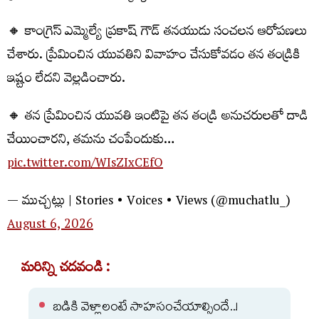
🔸 కాంగ్రెస్ ఎమ్మెల్యే ప్రకాష్ గౌడ్ తనయుడు సంచలన ఆరోపణలు
చేశారు. ప్రేమించిన యువతిని వివాహం చేసుకోవడం తన తండ్రికి
ఇష్టం లేదని వెల్లడించారు.
🔸 తన ప్రేమించిన యువతి ఇంటిపై తన తండ్రి అనుచరులతో దాడి
చేయించారని, తమను చంపేందుకు…
pic.twitter.com/WIsZIxCEfO
— ముచ్చట్లు | Stories • Voices • Views (@muchatlu_)
August 6, 2026
మరిన్ని చదవండి :
బడికి వెళ్లాలంటే సాహసంచేయాల్సిందే..!