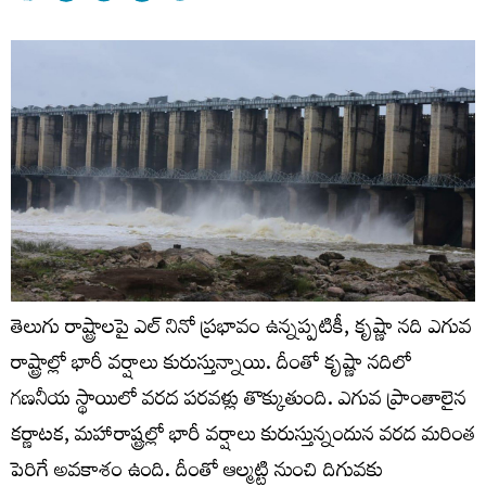
తెలుగు రాష్ట్రాలపై ఎల్ నినో ప్రభావం ఉన్నప్పటికీ, కృష్ణా నది ఎగువ
రాష్ట్రాల్లో భారీ వర్షాలు కురుస్తున్నాయి. దీంతో కృష్ణా నదిలో
గణనీయ స్థాయిలో వరద పరవళ్లు తొక్కుతుంది. ఎగువ ప్రాంతాలైన
కర్ణాటక, మహారాష్ట్రల్లో భారీ వర్షాలు కురుస్తున్నందున వరద మరింత
పెరిగే అవకాశం ఉంది. దీంతో ఆల్మట్టి నుంచి‌ దిగువకు