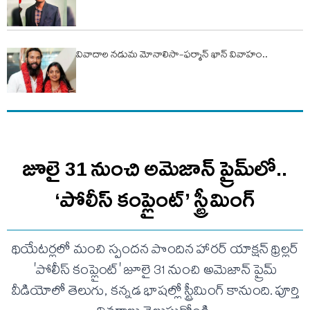
వివాదాల నడుమ మోనాలిసా-ఫర్మాన్ ఖాన్ వివాహం..
జూలై 31 నుంచి అమెజాన్ ప్రైమ్‌లో..
‘పోలీస్ కంప్లైంట్’ స్ట్రీమింగ్
థియేటర్లలో మంచి స్పందన పొందిన హారర్ యాక్షన్ థ్రిల్లర్
'పోలీస్ కంప్లైంట్' జూలై 31 నుంచి అమెజాన్ ప్రైమ్
వీడియోలో తెలుగు, కన్నడ భాషల్లో స్ట్రీమింగ్ కానుంది. పూర్తి