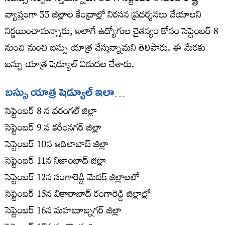
వ్యాప్తంగా 33 జిల్లాల కేంద్రాల్లో నిరసన ప్రదర్శనలు చేయాల‌ని
నిర్ణ‌యించామ‌న్నారు, అలాగే ఉద్యోగుల‌ చైతన్యం కోసం సెప్టెంబ‌ర్ 8
నుంచి నుంచి బస్సు యాత్ర చేస్తున్నామ‌ని తెలిపారు. ఈ మేర‌కు
బ‌స్సు యాత్ర షెడ్యూల్ విడుద‌ల చేశారు.
బ‌స్సు యాత్ర షెడ్యూల్ ఇలా…
సెప్టెంబర్ 8 న వరంగల్ జిల్లా
సెప్టెంబర్ 9 న కరీంనగర్ జిల్లా
సెప్టెంబర్ 10న ఆదిలాబాద్ జిల్లా
సెప్టెంబర్ 11న నిజాంబాద్ జిల్లా
సెప్టెంబర్ 12న సంగారెడ్డి మెదక్ జిల్లాలలో
సెప్టెంబర్ 15న వికారాబాద్ రంగారెడ్డి జిల్లాల్లో
సెప్టెంబర్ 16న మహబూబ్నగర్ జిల్లా