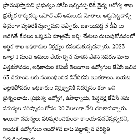
ప్రారంభిస్తామని ప్రభుత్వం హామీ ఇచ్చినప్పటికీ వైద్య ఆరోగ్య శాఖ
ప్రత్యేక కార్యదర్శి ఇహెచ్ ఎస్‌ అమలుకు మోకాలు అడ్డుపెట్టడాన్ని
తీవ్రంగా వ్యతిరేకిస్తున్నామని చెప్పారు. బకాయిపడ్డ 5 డీఏ లు
అడిగితే కేవలం ఒక్కడిఏ మాత్రమే ఇచ్చి చేతులు దులుపుకోవడంలో
ఆర్థిక శాఖ అధికారుల నిర్లక్ష్యం కనబడుతున్నద‌న్నారు. 2023
జూలై 1 నుంచి అమలు చేయాల్సిన నూతన వేతన సవరణ మాట
ఎత్తకపోవడం, అధికారుల కమిటీ తెలంగాణ ఉద్యోగుల జేఏసీ ఇచిన
63 డిమాండ్ లకు సంబంధించిన నివేదికను ఇంతకాలం. బయట
పెట్టకపోవడం అధికారుల నిర్లక్ష్యానికి నిదర్శనం కదా అని
ప్రశ్నించారు. ప్రభుత్వ ఉద్యోగ, ఉపాధ్యాయ, పెన్షనర్ల జేఏసీ తమ
సమస్యల పరిష్కారం కోసం 20 నెలలుగా వేచి చూశామ‌న్నారు.
అయినా స‌మ‌స్య‌లు ప‌రిష్క‌రించ‌కుండా కాల‌యాప‌న‌చేస్తున్న‌ద‌ని,
అందుకే ఉద్యోగులు ఆందోళ‌న బాట ప‌ట్టాల్సిన ప‌రిస్థితి