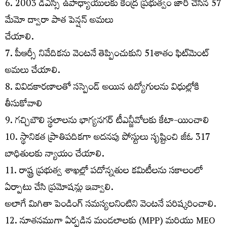
6. 2003 డిఎస్సీ ఉపాధ్యాయులకు కేంద్ర ప్రభుత్వం జారి చేసిన 57
మేమో ద్వారా పాత పెన్షన్ అమలు
చేయాలి.
7. పీఆర్సీ నివేదికను వెంటనే తెప్పించుకుని 51శాతం ఫిట్‌మెంట్‌
అమలు చేయాలి.
8. వివిదకారణాలతో సస్పెండ్ అయిన ఉద్యోగులను విధుల్లోకి
తీసుకోవాలి
9. గచ్చిబౌలి స్థలాలను భాగ్యనగర్ టీఎన్జీవోలకు కేటా-యించాలి
10. స్థానికత ప్రాతిపదికగా అదనపు పోస్టులు సృష్టించి జీఓ 317
బాధితులకు న్యాయం చేయాలి.
11. రాష్ట్ర ప్రభుత్వ శాఖల్లో పదోన్నతుల కమిటీలను సకాలంలో
ఏర్పాటు చేసి ప్రమోషన్లు ఇవ్వాలి.
అలాగే మిగితా పెండింగ్ సమస్యలనింటిని వెంటనే పరిష్కరించాలి.
12. నూతనముగా ఏర్పడిన మండలాలకు (MPP) మరియు MEO