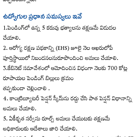
ఏర్ప‌డింద‌న్నారు.
ఉద్యోగుల ప్రధాన సమస్యలు ఇవే
1.పెండింగ్‌లో ఉన్న 5 కరువు భత్యాలను తక్షణమే విడుదల
చేయాలి.
2. ఆరోగ్య రక్షణ పథకాన్ని (EHS) జూలై నెల ఆఖరులోపే
పూర్తిస్థాయిలో నిబందనలనురూపొందించి అమలు చేయాలి.
3.కేబినెట్ సమావేశంలో ఆమోదించిన విధంగా నెలకు 700 కోట్ల
రూపాయల పెండింగ్ బిల్లులు క్రమం
తప్పకుండా చెల్లించాలి .
4. కాంట్రిబ్యూటరీ పెన్షన్‌ స్కీమ్‌ను రద్దు చేసి పాత పెన్షన్‌ విధానాన్ని
అమలు చేయాలి.
5. ఏకీకృత సర్వీసు రూల్స్ అమలు చేయుటకు తక్షణమే
అధికారులకు ఆదేశాలు జారి చేయాలి.