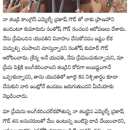
నా తండ్రి కాంగ్రెస్ ఎమ్మెల్యే ప్రకాష్ గౌడ్ తో నాకు ప్రాణహాని
ఉందంటూ కుమారుడు సంతోష్ గౌడ్ సంచలన ఆరోపణలు చేశారు.
నేను ప్రేమించిన యువతిని వివాహం చేసుకోవడం ఇష్టం లేక
మమ్నల్ని చంపాలని చూస్తున్నాడని సంతోష్ కుమార్ గౌడ్
ఆరోపించారు. శ్రేస్య అనే యువతి, నేను ప్రేమించుకున్నామని, మా
ప్రేమ పెళ్లికి అంగీకరించాలని తండ్రిని కోరగా అయిష్టంగానే
ఒప్పుకున్నాడని, తాను యువతితో జూలై 8న నిశ్చితార్ధం కూడా
చేసుకుని వారి ఇంట్లోనే ఉండటం జరుగుతుందని మీడియాకు
వెల్లడించాడు.
మా ప్రేమను అంగీకరించలేకపోతున్న నా తండ్రైన ఎమ్మెల్యే ప్రకాష్
గౌడ్ తన అనుచరులతో మేం ఉంటున్న ఇంటిపై దాడి చేయించారని,