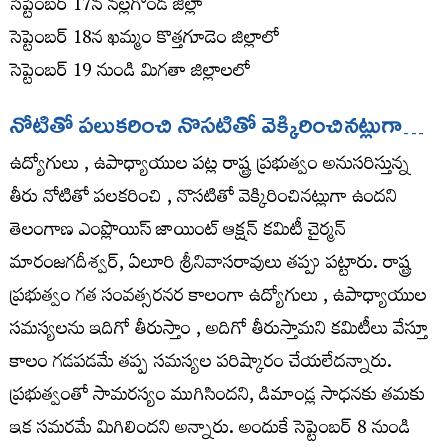
సెప్టెంబర్ 17న నల్లగొండ జిల్లా
సెప్టెంబర్ 18న ఖమ్మం కొత్తగూడెం జిల్లాలో
సెప్టెంబర్ 19 నుండి మిగతా జిల్లాలలో
నోటితో ప‌లుక‌రించి నొస‌టితో వెక్కిరించిన‌ట్లుగా…
ఉద్యోగులు , ఉపాధ్యాయుల పట్ల రాష్ట్ర ప్రభుత్వం అనుసరిస్తున్న
తీరు నోటితో పలకరించి , నొసటితో వెక్కిరించినట్లుగా ఉందని
తెలంగాణ ఎంప్లొయిస్ జాయింట్ ఆక్షన్ కమిటీ చైర్మ‌న్
మారంజ‌గ‌దీశ్వ‌ర్‌, ఏలూరి శ్రీనివాస‌రావులు తప్పు పట్టారు. రాష్ట్ర
ప్రభుత్వం గత సంవత్సరనర కాలంగా ఉద్యోగులు , ఉపాధ్యాయుల
సమస్యలను ఇదిగో తీరుస్తాం , అదిగో తీరుస్తామని కమిటీలు వేస్తూ
కాలం గడపడమే తప్ప సమస్యల పరిష్కారం చేయలేదన్నారు.
ప్రభుత్వంతో సామరస్యం ముగిసిందని, డిమాండ్ల సాధనకు తమకు
ఇక సమరమే మిగిలిందని అన్నారు. అందుకే సెప్టెంబర్ 8 నుండి