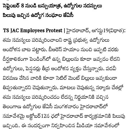
సెప్టెంబర్ 8 నుండి బస్సుయాత్ర, ఉద్యోగుల సదస్సులు
పిలుపు ఇచ్చిన ఉద్యోగ సంఘాల జేఏసీ
TS JAC Employees Protest |
హైదరాబాద్, ఆగస్టు19(విధాత):
త‌మ స‌మ‌స్య‌లు ప‌రిష్క‌రించాల‌ని రాష్ట్ర ప్ర‌భుత్వ ఉద్యోగులు
ఆందోళ‌న బాట ప‌ట్టారు. బీఆరెస్ హ‌యాం నుంచి ఇప్ప‌టి వ‌ర‌కు
దీర్ఘ‌కాలికంగా పెండింగ్‌లో ఉన్న బిల్లుల‌ను కూడా ఇవ్వ‌డం లేద‌ని
ఉద్యోగులు, పెన్ష‌న‌ర్లు తీవ్ర ఆందోళ‌న వ్య‌క్తం చేస్తున్నారు. ప‌ద‌వీ
విర‌మ‌ణ చేసిన వారికి కూడా సెటిల్ మెంట్ బిల్లులు ఇవ్వ‌కుండా
తిప్పుతున్నార‌ని చెపుతున్నారు. మాట‌లు చెపుతున్న స‌ర్కారు చేత‌ల్లో
త‌మ స‌మ‌స్య‌లు ప‌రిష్క‌రించ‌డం లేద‌న్న నిర్ణ‌యానికి వ‌చ్చిన
తెలంగాణ ఉద్యోగుల జేఏసీ మంగ‌ళ‌వారం హైద‌రాబాద్‌లో
స‌మావేశ‌మై అక్టోబ‌ర్‌12న ఛ‌లో హైద‌రాబాద్ కార్య‌క్ర‌మానికి పిలుపు
ఇచ్చింది. ఈ సంద‌ర్భంగా నిర్వ‌హించిన మీడియా స‌మావేశంలో