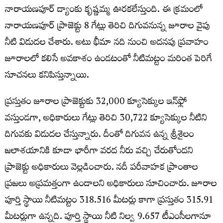
నారాయణపూర్‌ డ్యాంకు కృష్ణమ్మ ఊరకలేస్తుంది. ఈ క్రమంలో
నారాయణపూర్‌ ప్రాజెక్టు 8 గేట్లు తెరిచి దిగువనున్న జూరాల వైపు
నీటి విడుదల చేశారు. అటు భీమా నది నుంచి అదనపు ప్రవాహం
జూరాలలో కలిసే అవకాశం ఉండటంతో నీటిమట్టం మరింత పెరిగే
సూచనలు కనిపిస్తున్నాయి.
ప్రస్తుతం జూరాల ప్రాజెక్టుకు 32,000 క్యూసెక్కుల ఇన్‌ఫ్లో
వస్తుండగా, అధికారులు గేట్లు తెరిచి 30,722 క్యూసెక్కుల నీటిని
దిగువకు విడుదల చేస్తున్నారు. దీంతో దిగువన ఉన్న శ్రీశైలం
జలాశయానికి కూడా భారీగా వరద నీరు వచ్చి చేరుతోందని
ప్రాజెక్టు అధికారులు వెల్లడించారు. నదీ పరీవాహక ప్రాంతాల
ప్రజలు అప్రమత్తంగా ఉండాలని అధికారులు సూచించారు. జూరాల
పూర్తి స్థాయి నీటిమట్టం 318.516 మీటర్లు కాగా ప్రస్తుతం 315.91
మీటర్లుగా ఉన్నది. పూర్తి స్థాయి నీటి నిల్వ 9.657 టీఎంసీలగానూ