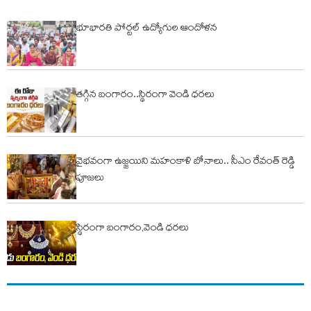
భూభారతి పోర్టల్ ఉద్యోగుల ఆందోళన
తగ్గిన బంగారం..స్థిరంగా వెండి ధరలు
వైభవంగా ఉజ్జయిని మహంకాళి బోనాలు.. సీఎం రేవంత్ రెడ్డి
పూజలు
స్థిరంగా బంగారం,వెండి ధరలు