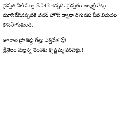
ప్రస్తుత నీటి నిల్వ 5.042 ఉన్నది. ప్రస్తుతం ఆల్మట్టి గేట్లు
మూసివేసినప్పటికి పవర్ హౌస్ ద్వారా దిగువకు నీటి విడుదల
కొనసాగుతుంది.
జూరాల ప్రాజెక్టు గేట్లు ఎత్తివేత 😍
శ్రీశైలం మల్లన్న చెంతకు కృష్ణమ్మ పరవళ్లు.!
ఇన్‌ఫ్లో: 32,000 క్యూసెక్కులు
అవుట్‌ఫ్లో: 30,722 క్యూసెక్కులు
#Jurala
#Srisailam
VideoVikas
pic.twitter.com/mYp1IqZB4X
— Hi Kollapur (@HiKollapur)
July 28, 2026
మరిన్ని చదవండి :