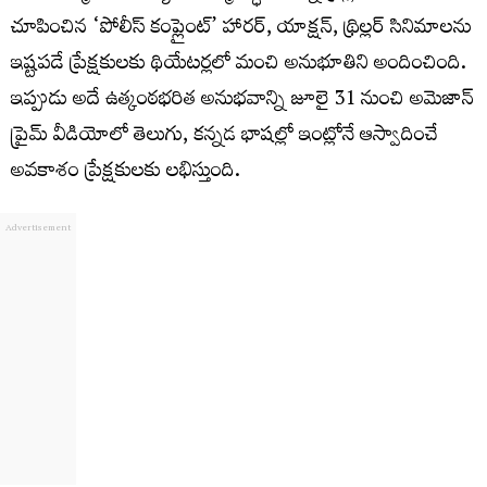
చూపించిన ‘పోలీస్ కంప్లైంట్’ హారర్, యాక్షన్, థ్రిల్లర్ సినిమాలను
ఇష్టపడే ప్రేక్షకులకు థియేటర్లలో మంచి అనుభూతిని అందించింది.
ఇప్పుడు అదే ఉత్కంఠభరిత అనుభవాన్ని జూలై 31 నుంచి అమెజాన్
ప్రైమ్ వీడియోలో తెలుగు, కన్నడ భాషల్లో ఇంట్లోనే ఆస్వాదించే
అవకాశం ప్రేక్షకులకు లభిస్తుంది.