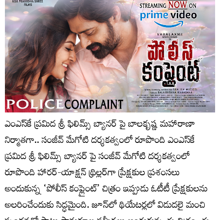
ఎంఎస్‌కే ప్రమిద శ్రీ ఫిలిమ్స్ బ్యానర్ పై బాలకృష్ణ మహారాణా
నిర్మాతగా.. సంజీవ్ మేగోటి దర్శకత్వంలో రూపొంది ఎంఎస్‌కే
ప్రమిద శ్రీ ఫిలిమ్స్ బ్యానర్ పై సంజీవ్ మేగోటి దర్శకత్వంలో
రూపొంది హారర్-యాక్షన్ థ్రిల్లర్‌గా ప్రేక్షకుల ప్రశంసలు
అందుకున్న ‘పోలీస్ కంప్లైంట్’ చిత్రం ఇప్పుడు ఓటీటీ ప్రేక్షకులను
అలరించేందుకు సిద్ధమైంది. జూన్‌లో థియేటర్లలో విడుదలై మంచి