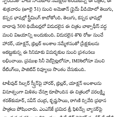
స్పందనతో పాటు సానుకూల సమీక్షలు అందుకున్న ఈ చిత్రం, ఈ
శుక్ర‌వారం (జూలై 31) నుంచి అమెజాన్ ప్రైమ్ వీడియోలో తెలుగు,
కన్నడ భాషల్లో స్ట్రీమింగ్ కాబోతోంది. తెలుగు, కన్నడ భాష‌ల్లో
దాదాపు 300 థియేటర్లలో విడుదలైన ఈ చిత్రం బాక్సాఫీస్ వద్ద
మంచి విజయాన్ని అందుకుంది. విడుదలైన తొలి రోజు నుంచే
హారర్, యాక్షన్, థ్రిల్లర్ అంశాల సమ్మేళనంతో ప్రేక్షకులను
ఆకట్టుకున్న ఈ సినిమాకు విమర్శకుల నుంచి ప్రశంసలు
లభించాయి. ప్రముఖ సినీ వెబ్‌సైట్లలోనూ, IMDbలోనూ మంచి
రేటింగ్‌లు, పాజిటివ్ రివ్యూలు సొంతం చేసుకుంది.
టాలీవుడ్ సిల్వర్ స్క్రీన్‌పై హారర్, థ్రిల్లర్, యాక్షన్ అంశాలను
వినూత్నంగా మిళితం చేస్తూ రూపొందిన ఈ చిత్రంలో వరలక్ష్మి
శరత్‌కుమార్, నవీన్ చంద్ర, కృష్ణసాయి, రాగిణి ద్వివేది ప్రధాన
పాత్రలు పోషించారు. ఎంఎస్‌కే ప్రమిద శ్రీ ఫిలిమ్స్ బ్యానర్‌పై