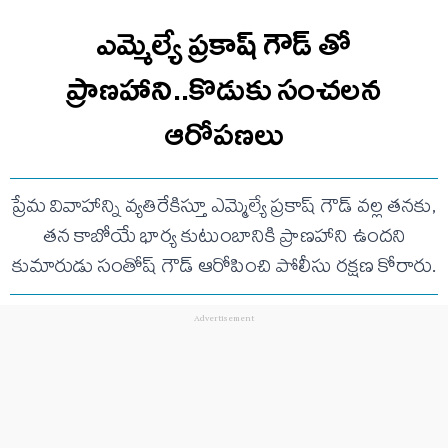
ఎమ్మెల్యే ప్రకాష్ గౌడ్ తో
ప్రాణహాని..కొడుకు సంచలన
ఆరోపణలు
ప్రేమ వివాహాన్ని వ్యతిరేకిస్తూ ఎమ్మెల్యే ప్రకాష్ గౌడ్ వల్ల తనకు,
తన కాబోయే భార్య కుటుంబానికి ప్రాణహాని ఉందని
కుమారుడు సంతోష్ గౌడ్ ఆరోపించి పోలీసు రక్షణ కోరారు.