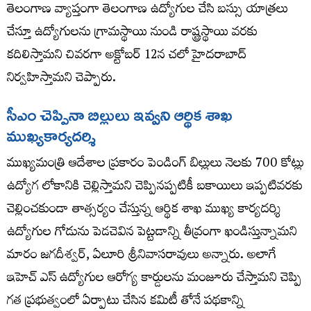
తెలంగాణ వ్యాప్తంగా తెలంగాణ ఉద్యోగుల చేసి బస్సు యాత్రలు
చేస్తూ ఉద్యోగులను గ్రామస్థాయి నుండి రాష్ట్రస్థాయి వరకు
కదిలిస్తామని చివరగా అక్టోబర్ 12న చలో హైదరాబాద్
నిర్వహిస్తామని చెప్పారు.
సీఎం చెప్పినా బిల్లులు ఇవ్వ‌ని ఆర్థిక శాఖ
ముఖ్య‌కార్య‌ద‌ర్శి
ముఖ్యమంత్రి ఆదేశాల ప్రకారం పెండింగ్ బిల్లులు నెలకు 700 కోట్లు
ఉద్యోగ లోకానికి చెల్లిస్తామని చెప్పినప్పటికీ బకాయిలు ఇప్పటివరకు
చెల్లించకుండా తాత్సర్యం చేస్తున్న ఆర్థిక శాఖ ముఖ్య కార్యదర్శి
ఉద్యోగుల గోడును పెడచెవిన పెట్టడాన్ని తీవ్రంగా ఖండిస్తున్నామని
మారం జ‌గ‌దీశ్వ‌ర్‌, ఏలూరి శ్రీనివాస‌రావులు అన్నారు. అలాగే
ఇహెచ్ ఎస్‌ ఉద్యోగుల ఆరోగ్య కార్డులను మంజూరు చేస్తామని చెప్పి
గత ప్రభుత్వంలో ఏర్పాటు చేసిన కమిటీ తోనే పథకాన్ని