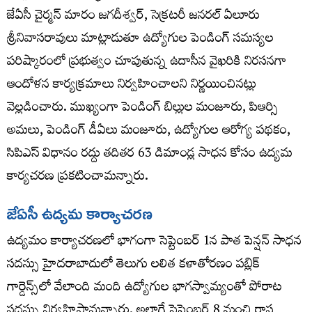
జేఏసీ చైర్మ‌న్ మారం జగదీశ్వర్, సెక్రటరీ జనరల్ ఏలూరు
శ్రీనివాసరావులు మాట్లాడుతూ ఉద్యోగుల పెండింగ్ సమస్యల
పరిష్కారంలో ప్రభుత్వం చూపుతున్న ఉదాసీన వైఖరికి నిరసనగా
ఆందోళ‌న కార్య‌క్ర‌మాలు నిర్వ‌హించాల‌ని నిర్ణ‌యించిన‌ట్లు
వెల్ల‌డించారు. ముఖ్యంగా పెండింగ్ బిల్లుల మంజూరు, పిఆర్సి
అమలు, పెండింగ్ డీఏలు మంజూరు, ఉద్యోగుల ఆరోగ్య పథకం,
సిపిఎస్ విధానం రద్దు తదితర 63 డిమాండ్ల సాధన కోసం ఉద్యమ
కార్యచరణ ప్రకటించామ‌న్నారు.
జేఏసీ ఉద్యమ కార్యాచరణ
ఉద్య‌మం కార్యాచ‌ర‌ణ‌లో భాగంగా సెప్టెంబర్ 1న పాత పెన్షన్ సాధన
సదస్సు హైదరాబాదులో తెలుగు లలిత కళాతోరణం పబ్లిక్
గార్డెన్స్‌లో వేలాంది మంది ఉద్యోగుల భాగస్వామ్యంతో పోరాట
సదస్సు నిర్వహిస్తామ‌న్నారు. అలాగే సెప్టెంబ‌ర్ 8 నుంచి రాష్ట్ర