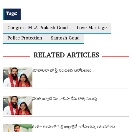
Tags:
Congress MLA Prakash Goud
Love Marriage
Police Protection
Santosh Goud
RELATED ARTICLES
మోనాలిసా భోస్లే సంచలన ఆరోప‌ణ‌లు..
వైరల్ బ్యూటీ మోనాలిసా కేసు కొత్త మలుపు…
ఓయో రూమ్‌లో పెళ్లి బ‌ట్ట‌ల్లోనే ఉరేసుకున్న యువ‌కుడు