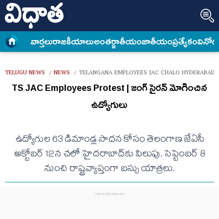
వార్త‌లు
రాజకీయాలు
అంత‌ర్జాతీయం
జాతీయం
ప్రత్యేకం
వినోద
TELUGU NEWS
NEWS
TELANGANA EMPLOYEES JAC CHALO HYDERABAD 
/
/
TS JAC Employees Protest | జంగ్ సైరన్ మోగించిన
ఉద్యోగులు
ఉద్యోగుల 63 డిమాండ్ల సాధన కోసం తెలంగాణ జేఏసీ
అక్టోబర్ 12న చలో హైదరాబాద్‌కు పిలుపు. సెప్టెంబర్ 8
నుంచి రాష్ట్రవ్యాప్తంగా బస్సు యాత్రలు.