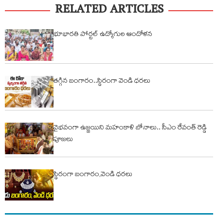
RELATED ARTICLES
భూభారతి పోర్టల్ ఉద్యోగుల ఆందోళన
తగ్గిన బంగారం..స్థిరంగా వెండి ధరలు
వైభవంగా ఉజ్జయిని మహంకాళి బోనాలు.. సీఎం రేవంత్ రెడ్డి
పూజలు
స్థిరంగా బంగారం,వెండి ధరలు