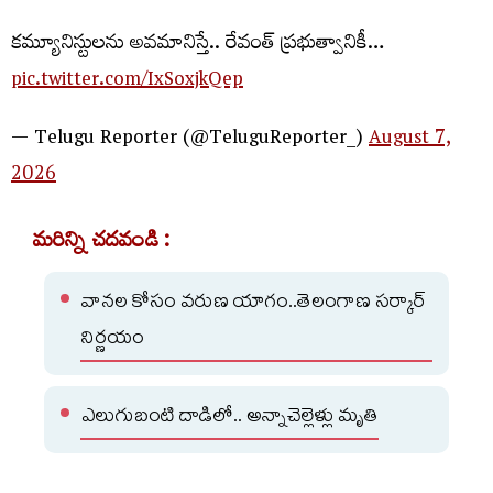
క‌మ్యూనిస్టుల‌ను అవ‌మానిస్తే.. రేవంత్ ప్ర‌భుత్వానికీ…
pic.twitter.com/IxSoxjkQep
— Telugu Reporter (@TeluguReporter_)
August 7,
2026
మరిన్ని చదవండి :
వానల కోసం వరుణ యాగం..తెలంగాణ సర్కార్
నిర్ణయం
ఎలుగుబంటి దాడిలో.. అన్నాచెల్లెళ్లు మృతి