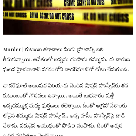
Murder | కుటుంబ త‌గాదాలు నిండు ప్రాణాన్ని బ‌లి
తీసుకున్నాయి. ఆవేశంలో అన్న‌ను చంపాడు త‌మ్ముడు. ఈ దారుణ
ఘ‌ట‌న హైద‌రాబాద్ న‌గ‌రంలోని చాద‌ర్‌ఘాట్‌లో చోటు చేసుకుంది.
చాద‌ర్‌ఘాట్ అజంపుర ఏరియాకు చెందిన షాప్త‌న్ హుస్సేన్‌కు త‌న
కుటుంబంతో గొడ‌వ‌లు ఉన్నాయి. అయితే బుధ‌వారం మ‌ళ్లీ
అన్న‌ద‌మ్ముళ్ల మ‌ధ్య ఘ‌ర్ష‌ణ‌లు తలెత్తాయి. దీంతో ఆగ్ర‌హావేశాల‌కు
లోనైన త‌మ్ముడు షాప్త‌న్ హుస్సేన్.. అన్న హ‌సీం హుస్సేన్‌పై దాడి
చేశాడు. ప‌దునైన ఆయుధంతో పొడిచి చంపాడు. దీంతో అక్క‌డ