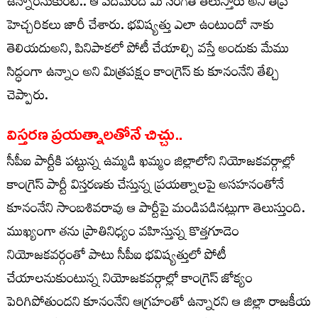
ఉన్నారనుకుంటే.. ఆ పదిమంది మీ సంగతి తేలుస్తారు అని తీవ్ర
హెచ్చరికలు జారీ చేశారు. భవిష్యత్తు ఎలా ఉంటుందో నాకు
తెలియదుఅని, పినిపాకలో పోటీ చేయాల్సి వస్తే అందుకు మేము
సిద్ధంగా ఉన్నాం అని మిత్రపక్షం కాంగ్రెస్ కు కూనంనేని తేల్చి
చెప్పారు.
విస్తరణ ప్రయత్నాలతోనే చిచ్చు..
సీపీఐ పార్టీకి పట్టున్న ఉమ్మడి ఖమ్మం జిల్లాలోని నియోజకవర్గాల్లో
కాంగ్రెస్ పార్టీ విస్తరణకు చేస్తున్న ప్రయత్నాలపై అసహనంతోనే
కూనంనేని సాంబశివరావు ఆ పార్టీపై మండిపడినట్లుగా తెలుస్తుంది.
ముఖ్యంగా తను ప్రాతినిధ్యం వహిస్తున్న కొత్తగూడెం
నియోజకవర్గంతో పాటు సీపీఐ భవిష్యత్తులో పోటీ
చేయాలనుకుంటున్న నియోజకవర్గాల్లో కాంగ్రెస్ జోక్యం
పెరిగిపోతుందని కూనంనేని ఆగ్రహంతో ఉన్నారని ఆ జిల్లా రాజకీయ