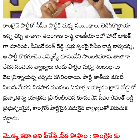
కాంగ్రెస్ పార్టీతో సీపీఐ పార్టీకి మధ్య సంబంధాలు బెడిసికొట్టాయా
అన్న చర్చ తాజాగా తెలంగాణ రాష్ట్ర రాజకీయాలలో హాట్ టాపిక్
గా మారింది. సీఎంరేవంత్ రెడ్డి ప్ర‌భుత్వంపై సీపీఐ రాష్ట్ర కార్యదర్శి,
ఆ పార్టీ కొత్తగూడెం ఎమ్మెల్యే కూనంనేని సాంబశివరావు తాజాగా
చేసిన సంచ‌లన వ్యాఖ్యలు రెండు పార్టీల మధ్య సంబంధాలు
దెబ్బతిన్నాయన్న చర్చను రగిలించాయి. పార్టీ జాతీయ కమిటీ
పిలుపు మేరకు పినపాక మండలం ఏడూళ్ల బయ్యారం క్రాస్ రోడ్డులో
ప్రజాచైతన్య యాత్రను ప్రారంభించిన కూనంనేని సీఎం రేవంత్ రెడ్డి
ప్రభుత్వంపైన, కాంగ్రెస్ పార్టీపైన పదునైన వ్యాఖ్యలతో విరుచుక
పడ్డారు.
మొక్క కదా అని పీకేస్తే..పీక కొస్తాం : కాంగ్రెస్ కు