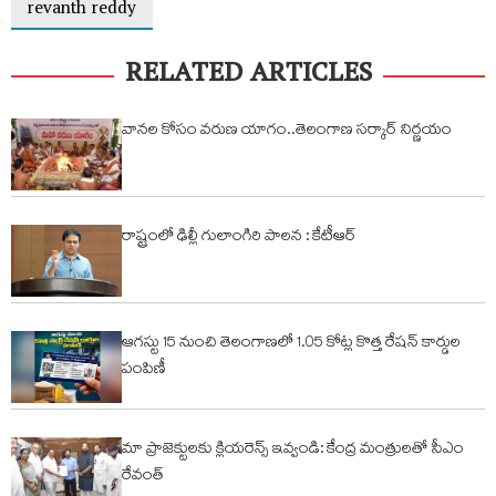
revanth reddy
RELATED ARTICLES
వానల కోసం వరుణ యాగం..తెలంగాణ సర్కార్ నిర్ణయం
రాష్ట్రంలో ఢిల్లీ గులాంగిరి పాలన : కేటీఆర్
ఆగస్టు 15 నుంచి తెలంగాణలో 1.05 కోట్ల కొత్త రేషన్ కార్డుల
పంపిణీ
మా ప్రాజెక్టులకు క్లియరెన్స్ ఇవ్వండి: కేంద్ర మంత్రులతో సీఎం
రేవంత్