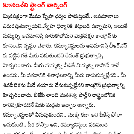
కూనంనేని స్ట్రాంగ్ వార్నింగ్
మిత్రపక్షంగా మేము స్నేహ ధర్మం పాటిస్తుంటే.. అవమానాలు
ఎదురవుతున్నాయని..స్నేహ ధర్మానికి కట్టుబడి ఉన్నామని, అయితే
మమ్మల్ని అవమానిస్తే ఊరుకోబోమని మిత్రపక్షం కాంగ్రెస్ కు
కూనంనేని స్పష్టం చేశారు. కమ్యూనిష్టులను అవమానిస్తే బీఆర్ఎస్
కు పట్టిన గతే మీకు పడుతుందని రేవంత్ ప్రభుత్వాన్ని
హెచ్చరించారు. మీరు మమ్మల్ని వీడితే మిమ్మల్ని కాపాడే వాడే
ఉండరు. మీ పతనానికి శిలాఫలకాన్ని మీరు రాసుకున్నట్లేనని.. మీ
శివపేటికను మీరే తయారు చేసుకున్నట్టేనని కాంగ్రెస్ ప్రభుత్వాన్ని
హెచ్చరించారు. బీజేపీ లాంటి మతతత్వ పార్టీని రాష్ట్రంలోనికి
రానివ్వకూడదనే మీకు మద్దతు ఇచ్చాం అన్నారు.
కమ్యూనిస్టులతో ఏమవుతుందని.. మొక్కే కదా అని పీకేస్తే పోలా
అనుకుంటే.. పీక కోస్తాం అని, కమ్యూనిస్టులు పదిమంది