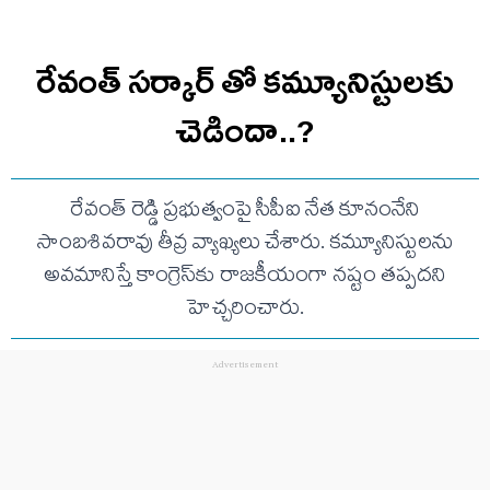
రేవంత్ సర్కార్ తో కమ్యూనిస్టులకు
చెడిందా..?
రేవంత్ రెడ్డి ప్రభుత్వంపై సీపీఐ నేత కూనంనేని
సాంబశివరావు తీవ్ర వ్యాఖ్యలు చేశారు. కమ్యూనిస్టులను
అవమానిస్తే కాంగ్రెస్‌కు రాజకీయంగా నష్టం తప్పదని
హెచ్చరించారు.