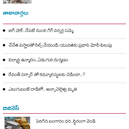
తాజావార్తలు
బిగ్ షాక్..రేపటి నుంచి గిగ్ వర్కర్ల సమ్మె
చేనేత వస్త్రాలతో రీల్స్ చేయండి: యువతకు ప్రధాని మోదీ పిలుపు
విద్యార్ధి ఉన్మాదం..ఏడుగురి దుర్మణం
రేవంత్ సర్కార్ తో కమ్యూనిస్టులకు చెడిందా..?
ఎలుగుబంటి దాడిలో.. అన్నాచెల్లెళ్లు మృతి
బిజినెస్
పెరిగిన బంగారం ధర..స్థిరంగా వెండి