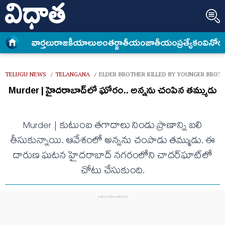
వార్త‌లు
రాజకీయాలు
అంత‌ర్జాతీయం
జాతీయం
ప్రత్యేకం
వినోద
TELUGU NEWS
TELANGANA
ELDER BROTHER KILLED BY YOUNGER BROT
/
/
Murder | హైద‌రాబాద్‌లో ఘోరం.. అన్న‌ను చంపిన త‌మ్ముడు
Murder | కుటుంబ త‌గాదాలు నిండు ప్రాణాన్ని బ‌లి
తీసుకున్నాయి. ఆవేశంలో అన్న‌ను చంపాడు త‌మ్ముడు. ఈ
దారుణ ఘ‌ట‌న హైద‌రాబాద్ న‌గ‌రంలోని చాద‌ర్‌ఘాట్‌లో
చోటు చేసుకుంది.