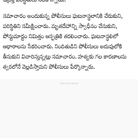
ఉద్రిక్త ప‌రిస్థితులు నెల‌కొన్నాయి.
స‌మాచారం అందుకున్న పోలీసులు ఘ‌ట‌నాస్థ‌లానికి చేరుకుని,
ప‌రిస్థితిని స‌మీక్షించారు. మృత‌దేహాన్ని స్వాధీనం చేసుకుని,
పోస్టుమార్టం నిమిత్తం ఆస్ప‌త్రికి త‌ర‌లించారు. ఘ‌ట‌నాస్థ‌లిలో
ఆధారాల‌ను సేక‌రించారు. నిందితుడిని పోలీసులు అదుపులోకి
తీసుకుని విచారిస్తున్నట్లు స‌మాచారం. హ‌త్యకు గ‌ల కార‌ణాలను
త్వ‌ర‌లోనే వెల్ల‌డిస్తామ‌ని పోలీసులు పేర్కొన్నారు.