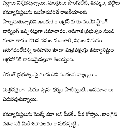
వర్గాలు విశ్లేషిస్తున్నాయి. మంత్రులు పొంగులేటి, తుమ్మల, భట్టిలు
కమ్యూనిస్టులను బలహీనపరిచే రాజకీయాలకు
పాల్పడుతున్నారని..అందుకే కాంగ్రెస్ కు కూనంనేని స్ట్రాంగ్
వార్నింగ్ ఇచ్చినట్లుగా సమాచారం. అదిగాక ప్రభుత్వం నుంచి
కూడా తాము కోరిన పనుల మంజూరీ, నిధుల విడుదల
జరుగడంలేదన్న అసహనం కూడా మిత్రపక్షంపై కమ్యూనిష్టుల
ఆగ్రహానికి కారణమైనట్లుగా తెలుస్తుంది.
రేవంత్ ప్ర‌భుత్వంపై కూనంనేని సంచ‌ల‌న వ్యాఖ్య‌లు..
మిత్రపక్షంగా మేము స్నేహ ధర్మం పాటిస్తుంటే.. అవమానాలు
ఎదురవుతున్నాయి.
కమ్యూనిస్టుల‌ను మొక్కే కదా అని పీకితే.. పీక కోస్తాం.. కాంగ్రెస్
పతనానికి మీరే శిలాఫలకం రాసుకున్న‌ట్టే..