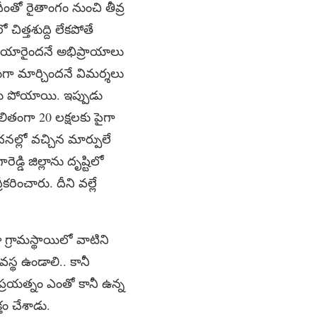
ంతో రైతాంగం నుంచి తీవ్ర
ిత్తశుద్ది లేకపోతే
ారైందనే అభిప్రాయాలు
లుగా మార్చిందనే విమర్శలు
కు పోయాయి. ఇప్పుడు
తంగా 20 లక్షలకు పైగా
్లో వచ్చిన మార్పులే
ి జిల్లాను దృష్టిలో
రించారు. దీని వల్లే
్రామస్థాయిలో వాటిని
స్థ ఉండాలి.. కానీ
ప్రయత్నం ఎంతో కానీ ఉన్న
తం చేశాడు.