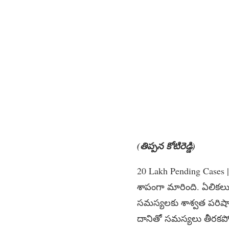
(తిప్పన కోటిరెడ్డి)
20 Lakh Pending Cases 
శాపంగా మారింది. ఏలికలు
సమస్యలకు శాశ్వత పరిష్క
దానితో సమస్యలు తీరకపోగ