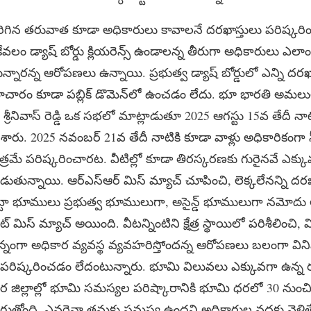
 జరిగిన తరువాత కూడా అధికారులు కావాలనే దరఖాస్తులు పరిష్క
కేవలం డ్యాష్ బోర్డు క్లియరెన్స్ ఉండాలన్న తీరుగా అధికారులు ఎలా
తున్నారన్న ఆరోపణలు ఉన్నాయి. ప్రభుత్వ డ్యాష్ బోర్డులో ఎన్ని దరఖ
ాచారం కూడా పబ్లిక్ డొమెన్‌లో ఉంచడం లేదు. భూ భారతి అమలు
ి శ్రీనివాస్ రెడ్డి ఒక సభలో మాట్లాడుతూ 2025 ఆగస్టు 15వ తేదీ నా
ేశారు. 2025 నవంబర్ 21వ తేదీ నాటికి కూడా వాళ్లు అధికారికంగా స
ాత్రమే పరిష్కరించారట. వీటిల్లో కూడా తిరస్కరణకు గురైనవే ఎక
ుతున్నాయి. ఆర్ఎస్ఆర్ మిస్ మ్యాచ్ చూపించి, లెక్కలేనన్ని దరఖాస్త
ట్టా భూములు ప్రభుత్వ భూములుగా, అసైన్డ్ భూములుగా నమోద
ెంట్ మిస్ మ్యాచ్ అయింది. వీటన్నింటిని క్షేత్ర స్థాయిలో పరిశీలించి
ిన్నంగా అధికార వ్యవస్థ వ్యవహరిస్తోందన్న ఆరోపణలు బలంగా వినిపిస
పరిష్కరించడం లేదంటున్నారు. భూమి విలువలు ఎక్కువగా ఉన్న రంగా
ితర జిల్లాల్లో భూమి సమస్యల పరిష్కారానికి భూమి ధరలో 30 నుం
జరుగుతోంది. ఎవరైనా తమకు సమస్య ఉందని అధికారుల వద్దకు వెళితే ప