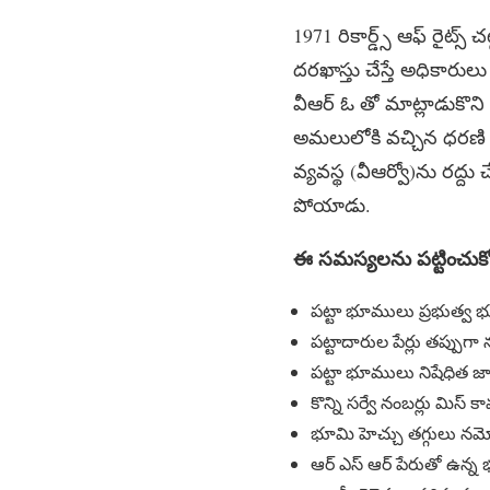
1971 రికార్డ్స్ ఆఫ్ రైట్
దరఖాస్తు చేస్తే అధికారుల
వీఆర్ ఓ తో మాట్లాడుకొని
అమలులోకి వచ్చిన ధరణి చట
వ్యవస్థ (వీఆర్వో)ను రద్ద
పోయాడు.
ఈ సమస్యలను పట్టించుకో
పట్టా భూములు ప్రభుత్వ 
పట్టాదారుల పేర్లు తప్పు
పట్టా భూములు నిషేధిత జ
కొన్ని సర్వే నంబర్లు మిస్ 
భూమి హెచ్చు తగ్గులు న
ఆర్ ఎస్ ఆర్ పేరుతో ఉన్