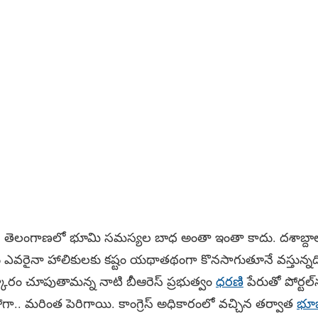
| తెలంగాణలో భూమి సమస్యల బాధ అంతా ఇంతా కాదు. దశాబ్దాల నిర
 ఎవరైనా హాలికులకు కష్టం యథాతథంగా కొనసాగుతూనే వస్తున్నది.
ారం చూపుతామన్న నాటి బీఆరెస్‌ ప్రభుత్వం
ధరణి
పేరుతో పోర్టల్
ా.. మరింత పెరిగాయి. కాంగ్రెస్‌ అధికారంలో వచ్చిన తర్వాత
భూభ