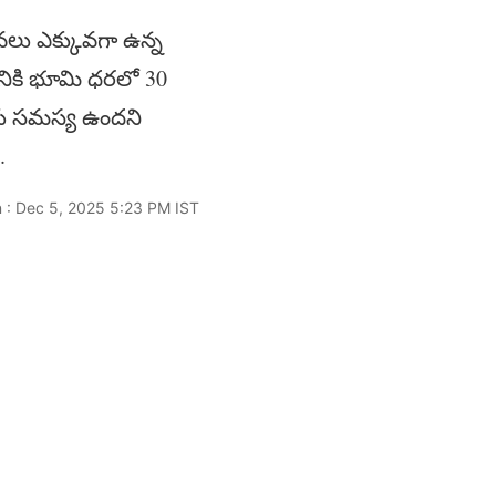
ువలు ఎక్కువగా ఉన్న
రానికి భూమి ధరలో 30
మకు సమస్య ఉందని
ు.
 : Dec 5, 2025 5:23 PM IST