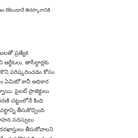
ణం లేకుండానే తిరస్కారానికి
లతో ప్రత్యేక
ఆర్డీఓలు, తాసీల్దార్లకు
ొని పరిష్కరించడం కోసం
ణం ఏమిటో కానీ అధికార
ి. పైలట్ ప్రాజెక్టులు
రణి చట్టంలోనే కింది
టాన్ని తీసుకొచ్చింది.
వగాహన సదస్సులు
దరఖాస్తులు తీసుకోవాలని