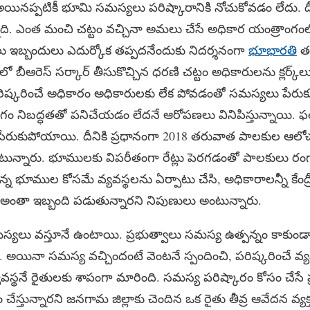
. అయినప్పటికీ భూమి సమస్యలు పరిష్కారానికి నోచుకోవడం లేదు. దీ
నది. ఎంత మంచి చట్టం వచ్చినా అమలు చేసే అధికార యంత్రాంగంలో చ
ఇబ్బందులు ఎదుర్కోక తప్పదనేందుకు నిదర్శనంగా
భూభారతి
తయ
 బీఆరెస్‌ సర్కార్‌ తీసుకొచ్చిన ధరణి చట్టం అధికారులను క్లర్క్‌
ష్కరించే అధికారం అధికారులకు లేక పోవడంతో సమస్యలు పేరు
 నిబద్ధతతో పనిచేయడం లేదనే ఆరోపణలు వినిపిస్తున్నాయి. ఫలి
రుకుపోయాయి. దీనికి ప్రధానంగా 2018 తరువాత పాలకుల ఆలోచనల
్నారు. భూములకు విపరీతంగా రేట్లు పెరగడంతో పాలకులు రంగారెడ్డ
న్న భూముల కోసమే వ్యవస్థలను ఏర్పాటు చేసి, అధికారాలన్నీ కేంద్రీక
ం అంతా ఇబ్బంది పడుతున్నారని నిపుణులు అంటున్నారు.
లు వస్తూనే ఉంటాయి. ప్రభుత్వాలు సమస్య ఉత్పన్నం కాకుండా గ
ి. అయినా సమస్య వచ్చిందంటే వెంటనే స్పందించి, పరిష్కరించే వ్యవ
యవస్థనే రైతులకు శాపంగా మారింది. సమస్య పరిష్కారం కోసం చేసే 
్తున్నారని జనగామ జిల్లాకు చెందిన ఒక రైతు తీవ్ర ఆవేదన వ్యక్