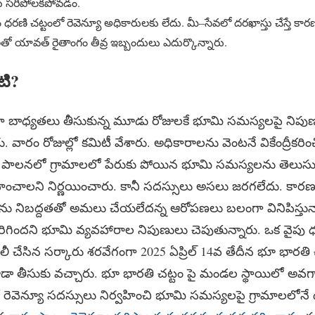
లు సరిపోలకపోవడం.
ం ధరణి చట్టంలో రెవెన్యూ అధికారులకు లేదు. మీ–సేవలో దరఖాస్తు చేస్తే కార
ో యావత్ రైతాంగం తీవ్ర ఇబ్బందులు ఎదుర్కొన్నారు.
ంటి?
రిగా బాధ్యతలు తీసుకున్న మూడు రోజులకే భూమి సమస్యలపై నిపుణు
 వారం రోజుల్లో కమిటీ వేశారు. అధికారాలను వెంటనే వికేంద్రీకరించి 
 పాలనలో గ్రామాలలో పేరుకు పోయిన భూమి సమస్యలను తెలుసుక
వహించాలని నిర్ణయించారు. కానీ సదస్సులు అసలు జరగలేదు. కార
ాలను నిబద్దతతో అమలు చేయలేదన్న ఆరోపణలు బలంగా వినిపిస్తున్నాయ
 జరిగిందని భూమి వ్యవహారాల నిపుణులు చెపుతున్నారు. ఒక వైపు ధ
ీ చేసిన సర్కారు శరవేగంగా 2025 ఏప్రిల్ 14వ తేదీన భూ భారతి చట్
 కూడా తీసుకు వచ్చారు. భూ భారతి చట్టం పై మండల స్థాయిలో అ
ో రెవెన్యూ సదస్సులు నిర్వహించి భూమి సమస్యలపై గ్రామాలలోనే 