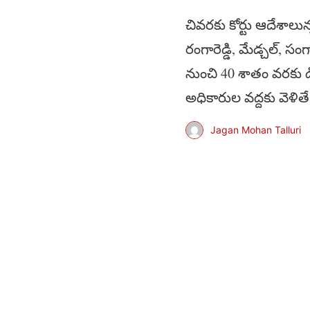
చివరకు కోర్టు ఆదేశాల
రంగారెడ్డి, మేడ్చల్, స
నుంచి 40 శాతం వరకు డ
అధికారుల వద్దకు వెళిత
Jagan Mohan Talluri