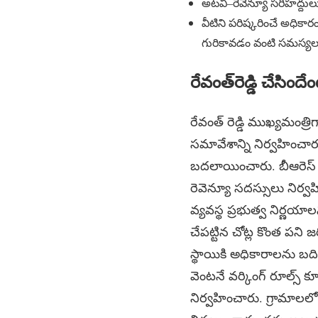
అటవీ–రెవెన్యూ సరిహద్దు
వీటిని పరిష్కరించే అధికార
గురికావడం వంటి సమస్యలత
రేవంత్‌రెడ్డి చేసిందే
రేవంత్ రెడ్డి ముఖ్యమంత్
సమావేశాన్ని నిర్వహించారు.
బదలాయించారు. బీఆరెస్
రెవెన్యూ సదస్సులు నిర్
వ్యవస్థ ప్రభుత్వ నిర్ణయ
చేపట్టిన చోట్ల కొంత పని
స్థాయికి అధికారాలను బదిల
వెంటనే వర్కింగ్ రూల్స్
నిర్వహించారు. గ్రామాలల