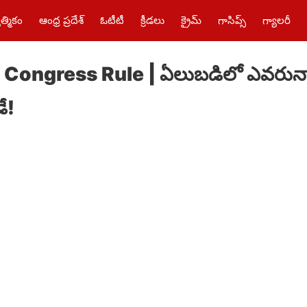
త్మికం
ఆంధ్ర ప్రదేశ్
ఓటీటీ
క్రీడలు
క్రైమ్‌
గాసిప్స్
గ్యాలరీ
Congress Rule | ఏలుబడిలో ఎవరున్నా
ే!