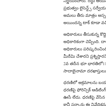
నిర్ణయించారు. రద్దు అయ
ప్రభుత్వం లైసెన్డ్స్ సర్వ
అమలు తీరు మాత్రం అస్సల
అయిందన్న టాక్ కూడా వచ్
అధికారులు తీసుకున్న కొద్ద
అధికారికంగా చెప్పింది. ద
అధికారులు పరిష్కరించింది
మీరేమి చేశారని ప్రశ్నిస్
2వ తదీన భూ భారతిలో11,6
సాదాబైనామా దరఖాస్తులు
ధరణిలో అక్రమాలను బయటకు
ధరణిపై ఫోరెన్సిక్ ఆడిటిం
ఊసే లేదు. ధరణిపై వేసిన క
కానీ సర్కారు ఈ నివేదికన