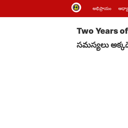
అభిప్రాయం
ఆధ్యా
Two Years of 
సమస్యలు అక్కడ