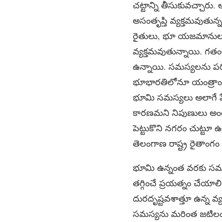
చట్టాన్ని తీసుకువచ్చారు
అసంతృప్తి వ్యక్తమవుతున్
రైతులు, భూ యజమానులు 
వ్యక్తమవుతున్నాయి. గతంలో
ఉన్నాయి. సమస్యలను పరి
భూభారతిలోనూ యంత్రాంగం
భూమి సమస్యలు అలాగే పే
కారణమని నిపుణులు అంటున
పెట్టుకొని నగరం చుట్టూ ఉ
తెలంగాణ రాష్ట్ర రైతాంగ
భూమి ఉన్నంత వరకు సమస్య
తగ్గించే ప్రయత్నం చేయాల
దురదృష్టవశాత్తూ ఉన్న వ్
సమస్యను మరింత జటిలం చేస