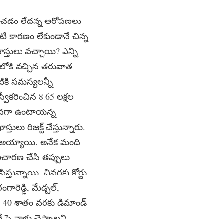
రించడం లేదన్న ఆరోపణలు
ంటి కారణం లేకుండానే చిన్న
ాస్తులు వచ్చాయి? ఎన్ని
లోకి వచ్చిన తరువాత
టికి సమస్యలన్నీ
్వీకరించిన 8.65 లక్షల
్కువగా ఉంటాయన్న
ులు రిజక్ట్ చేస్తున్నారు.
ు అయ్యాయి. అనేక మంది
, విచారణ చేసి తప్పులు
్తున్నాయి. చివరకు కోర్టు
రెడ్డి, మేడ్చల్,
చి 40 శాతం వరకు డిమాండ్
ై వాళ్లు చెప్పాలని