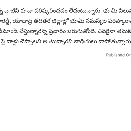
ున్న వాటిని కూడా పరిష్కరించడం లేదంటున్నారు. భూమి విల
ంగారెడ్డి, యాదాద్రి తదితర జిల్లాల్లో భూమి సమస్యల పరిష్కా
ిమాండ్ చేస్తున్నారన్న ప్రచారం జరుగుతోంది. ఎవరైనా త
ే పై వాళ్లు చెప్పాలని అంటున్నారని బాధితులు వాపోతున్నార
Published On