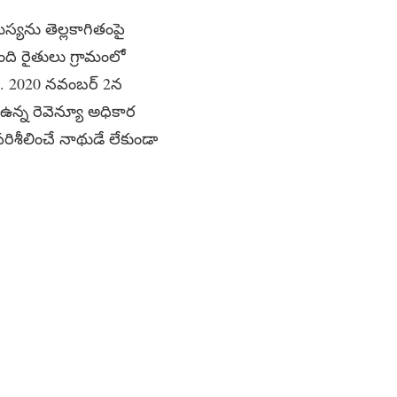
మస్యను తెల్లకాగితంపై
ంది రైతులు గ్రామంలో
ేది. 2020 నవంబర్ 2న
 ఉన్న రెవెన్యూ అధికార
పరిశీలించే నాథుడే లేకుండా