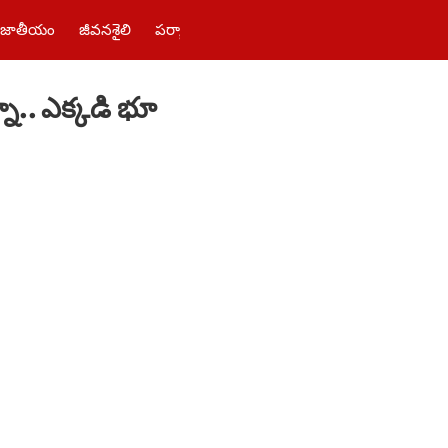
జాతీయం
జీవనశైలి
పర్యాటకం
తెలంగాణ‌
పాలిటిక్స్
ఫోటోలు
.. ఎక్కడి భూ