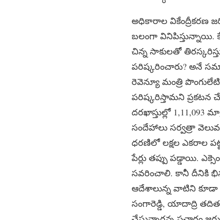
అధికారాల వికేంద్రీకరణ
బలంగా వినిపిస్తున్నాయి. 
చిన్న సాకులతో తిరస్కరిస్
పరిష్కరించారు? అనే సమ
రెవెన్యూ మంత్రి పొంగులేట
పరిష్కరిస్తామని ప్రకటన చ
దరఖాస్తుల్లో 1,11,093 మ
సందేహాలు సర్వత్రా వెలువడ
ధరణిలో లక్షల ఎకరాల ప
పేర్లు తప్పు పడ్డాయి. ఎక్స
సవరించాలి. కానీ దీనికి భ
ఆదేశాలున్న వాటిని కూడా 
సంగారెడ్డి, యాదాద్రి తద
చేస్తున్నారన్న ప్రచారం 