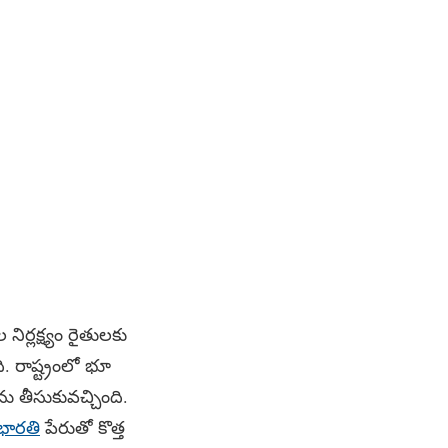
్లక్ష్యం రైతులకు
 రాష్ట్రంలో భూ
‌ను తీసుకువచ్చింది.
ారతి
పేరుతో కొత్త