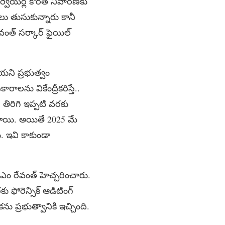
సర్వేయర్ల కొరత నివారణకు
యాలు తుసుకున్నారు కానీ
ంత్ సర్కార్ ఫైయిల్
చాయని ప్రభుత్వం
లను వికేంద్రీకరిస్తే..
 తిరిగి ఇప్పటి వరకు
డ్డాయి. అయితే 2025 మే
. ఇవి కాకుండా
ఎం రేవంత్ హెచ్చరించారు.
 ఫోరెన్సిక్ ఆడిటింగ్
 ప్రభుత్వానికి ఇచ్చింది.