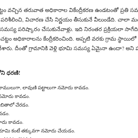
స్ చట్టం వచ్చిన తరువాత అధికారాల వికేంద్రీకరణ ఉండటంతో ప్రతి స
ు పరిశీలించి, విచారణ చేసి నిర్ణయం తీసుకునే వీలుండేది. చాలా మ
 సమస్య పరిష్కారం చేసుకునేవాళ్లు. ఇది నిరంతర ప్రక్రియలా సాగ
్టం అధికారాలను కేంద్రీకరించింది. అప్పటి వరకు గ్రామ స్థాయిలో
ు చేశారు. దీంతో గ్రామానికి వెళ్లి భూమి సమస్య ఏమైనా ఉందా? అని 
ని ధరణి!
భూములుగా, లావుణి పట్టాలుగా నమోదు కావడం.
గా నమోదు కావడం.
ాబితాలో చేరడం.
కావడం.
మోదు కావడం.
న భూమి కంటే తక్కువగా నమోదు చేయడం.