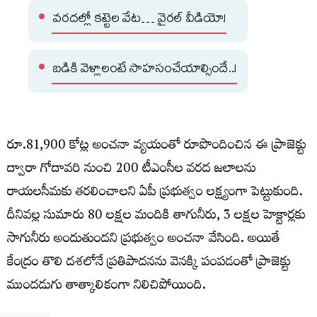
వరదల్లో కట్టెల వేట… వైరల్ వీడియో!
బడికి వెళ్లాలంటే సాహసంచేయాల్సిందే..!
రూ.81,900 కోట్ల అంచనా వ్యయంతో రూపొందించిన ఈ ప్రాజెక్టు
ద్వారా గోదావరి నుంచి 200 టీఎంసీల వరద జలాలను
రాయలసీమకు తరలించాలని ఏపీ ప్రభుత్వం లక్ష్యంగా పెట్టుకుంది.
దీనివల్ల సుమారు 80 లక్షల మందికి తాగునీరు, 3 లక్షల హెక్టార్లకు
సాగునీరు అందుతుందని ప్రభుత్వం అంచనా వేసింది. అయితే
కేంద్రం తొలి దశలోనే ప్రతిపాదనను వెనక్కి పంపడంతో ప్రాజెక్టు
ముందడుగు తాత్కాలికంగా నిలిచిపోయింది.