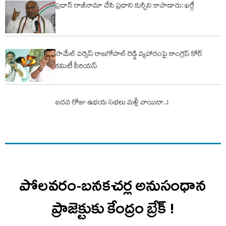
ప్రధాన్ రాజీనామా చేసి ప్రధాని కుర్చీని కాపాడారు: ఖర్గే
సామేల్ వర్సెస్ రాజగోపాల్ రెడ్డి వ్యహారంపై కాంగ్రెస్ కోర్
కమిటీ సీరియస్
ఐదవ రోజు ఉభయ సభలు మళ్లీ వాయిదా..!
పోలవరం-బనకచర్ల అనుసంధాన
ప్రాజెక్టుకు కేంద్రం బ్రేక్ !