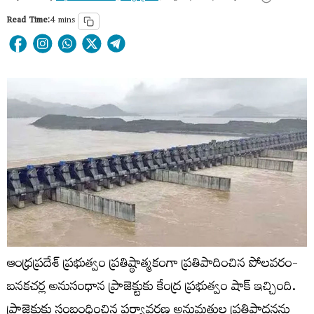
Read Time:
4 mins
ఆంధ్రప్రదేశ్ ప్రభుత్వం ప్రతిష్ఠాత్మకంగా ప్రతిపాదించిన పోలవరం-
బనకచర్ల అనుసంధాన ప్రాజెక్టుకు కేంద్ర ప్రభుత్వం షాక్ ఇచ్చింది.
ప్రాజెక్టుకు సంబంధించిన పర్యావరణ అనుమతుల ప్రతిపాదనను