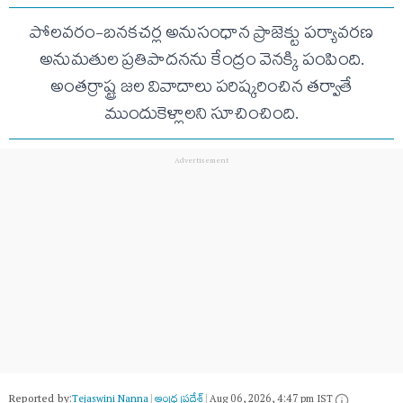
పోలవరం-బనకచర్ల అనుసంధాన ప్రాజెక్టు పర్యావరణ
అనుమతుల ప్రతిపాదనను కేంద్రం వెనక్కి పంపింది.
అంతర్రాష్ట్ర జల వివాదాలు పరిష్కరించిన తర్వాతే
ముందుకెళ్లాలని సూచించింది.
Reported by:
Tejaswini Nanna
|
ఆంధ్ర ప్రదేశ్
|
Aug 06, 2026, 4:47 pm IST