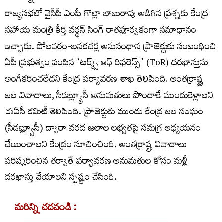
రాజ్యసభలో వైసీపీ ఎంపీ గొల్లా బాబురావు అడిగిన ప్రశ్నకు కేంద్ర
సహాయ మంత్రి కీర్తి వర్ధన్ సింగ్ రాతపూర్వకంగా సమాధానం
ఇచ్చారు. పోలవరం-బనకచర్ల అనుసంధాన ప్రాజెక్టుకు సంబంధించి
ఏపీ ప్రభుత్వం పంపిన ‘టర్మ్స్ ఆఫ్ రిఫరెన్స్’ (ToR) దరఖాస్తును
అంగీకరించలేదని కేంద్ర పర్యావరణ శాఖ తెలిపింది. అంతర్రాష్ట్ర
జల వివాదాలు, సీడబ్ల్యూసీ అనుమతులు పొందాకే ముందుకెళ్లాలని
ఈఏసీ కమిటీ తెలిపింది. ప్రాజెక్టుకు ముందు కేంద్ర జల సంఘం
(సీడబ్ల్యూసీ) ద్వారా వరద జలాల లభ్యతపై సమగ్ర అధ్యయనం
చేయించాలని కేంద్రం సూచించింది. అంతర్రాష్ట్ర వివాదాలు
పరిష్కరించిన తర్వాతే పర్యావరణ అనుమతుల కోసం మళ్లీ
దరఖాస్తు చేయాలని స్పష్టం చేసింది.
మరిన్ని చదవండి :