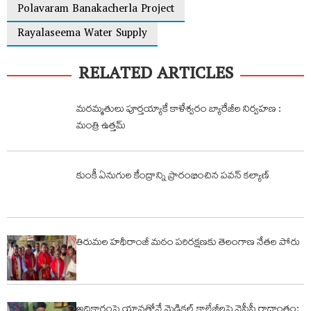
Polavaram Banakacherla Project
Rayalaseema Water Supply
RELATED ARTICLES
మరమ్మతులు పూర్తయ్యాకే కాళేశ్వరం బ్యారేజీల నిర్వహణ :
మంత్రి ఉత్తమ్
కుంకీ ఏనుగుల కేంద్రాన్ని ప్రారంభించిన పవన్ కల్యాణ్
తిరుమల హథీరాంజీ మఠం పరిరక్షణకు తెలంగాణ నేతల పోరు
అధికారంపై యావతోనే మెడికల్ కాలేజీలపై వైసీపీ రాద్దాంతం: