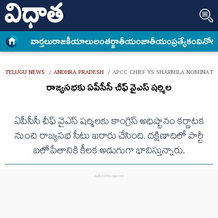
వార్త‌లు
రాజకీయాలు
అంత‌ర్జాతీయం
జాతీయం
ప్రత్యేకం
వినోద
TELUGU NEWS
ANDHRA PRADESH
APCC CHIEF YS SHARMILA NOMINAT
/
/
రాజ్యసభకు ఏపీసీసీ చీఫ్ వైఎస్ షర్మిల
ఏపీసీసీ చీఫ్ వైఎస్ షర్మిలకు కాంగ్రెస్ అధిష్టానం కర్ణాటక
నుంచి రాజ్యసభ సీటు ఖరారు చేసింది. దక్షిణాదిలో పార్టీ
బలోపేతానికి కీలక అడుగుగా భావిస్తున్నారు.