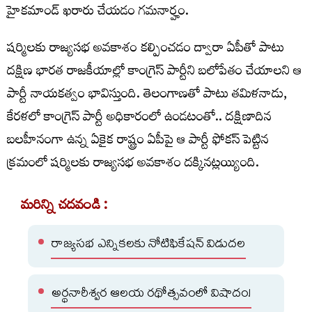
హైకమాండ్ ఖరారు చేయడం గమనార్హం.
షర్మిలకు రాజ్యసభ అవకాశం కల్పించడం ద్వారా ఏపీతో పాటు
దక్షిణ భారత రాజకీయాల్లో కాంగ్రెస్ పార్టీని బలోపేతం చేయాలని ఆ
పార్టీ నాయకత్వం భావిస్తుంది. తెలంగాణతో పాటు తమిళనాడు,
కేరళలో కాంగ్రెస్ పార్టీ అధికారంలో ఉండటంతో.. దక్షిణాదిన
బలహీనంగా ఉన్న ఏకైక రాష్ట్రం ఏపీపై ఆ పార్టీ ఫోకస్ పెట్టిన
క్రమంలో షర్మిలకు రాజ్యసభ అవకాశం దక్కినట్లయ్యింది.
మరిన్ని చదవండి :
రాజ్యసభ ఎన్నికలకు నోటిఫికేషన్ విడుదల
అర్థనారీశ్వర ఆలయ రథోత్సవంలో విషాదం!