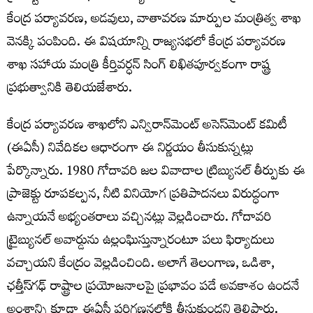
కేంద్ర పర్యావరణ, అడవులు, వాతావరణ మార్పుల మంత్రిత్వ శాఖ
వెనక్కి పంపింది. ఈ విషయాన్ని రాజ్యసభలో కేంద్ర పర్యావరణ
శాఖ సహాయ మంత్రి కీర్తివర్ధన్ సింగ్ లిఖితపూర్వకంగా రాష్ట్ర
ప్రభుత్వానికి తెలియజేశారు.
కేంద్ర పర్యావరణ శాఖలోని ఎన్విరాన్‌మెంట్ అసెస్‌మెంట్ కమిటీ
(ఈఏసీ) నివేదికల ఆధారంగా ఈ నిర్ణయం తీసుకున్నట్లు
పేర్కొన్నారు. 1980 గోదావరి జల వివాదాల ట్రిబ్యునల్ తీర్పుకు ఈ
ప్రాజెక్టు రూపకల్పన, నీటి వినియోగ ప్రతిపాదనలు విరుద్ధంగా
ఉన్నాయనే అభ్యంతరాలు వచ్చినట్లు వెల్లడించారు. గోదావరి
ట్రైబ్యునల్ అవార్డును ఉల్లంఘిస్తున్నారంటూ పలు ఫిర్యాదులు
వచ్చాయని కేంద్రం వెల్లడించింది. అలాగే తెలంగాణ, ఒడిశా,
ఛత్తీస్‌గఢ్ రాష్ట్రాల ప్రయోజనాలపై ప్రభావం పడే అవకాశం ఉందనే
అంశాన్ని కూడా ఈఏసీ పరిగణనలోకి తీసుకుందని తెలిపారు.