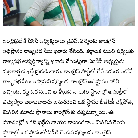
ఆంధ్రప్రదేశ్ పీసీసీ అధ్యక్షురాలు వైఎస్. షర్మిలకు కాంగ్రెస్
అధిష్టానం రాజ్యసభ సీటు ఖరారు చేసింది. కర్ణాటక నుంచి షర్మిలకు
రాజ్యసభ అభ్యర్థిత్వాన్ని ఖరారు చేసినట్లుగా ఏఐసీసీ అధ్యక్షుడు
మల్లికార్జున ఖర్గే ప్రకటించారు. కాంగ్రెస్‌ పార్టీలో చేరే సమయంలోనే
రాజ్యసభ సీటు ఇస్తామని షర్మిలకు కాంగ్రెస్ అధిష్టానం హామీ
ఇచ్చింది. కర్ణాటక నుంచి ఖాళీయైన నాలుగు స్థానాల్లో అసెంబ్లీలో
ఎమ్మెల్యేల బలాబలాలను అనుసరించి ఒక స్థానం బీజేపీకీ వెళ్లిపోతే,
మిగిలిన మూడు స్థానాలు కాంగ్రెస్ కు దక్కనున్నాయి. ఈ
మూడింట్లో ఒకటి ఖర్గేకు ఖాయం కానుండగా… మిగిలిన రెండు
స్థానాల్లో ఒక స్థానంలో ఏపీకి చెందిన షర్మిలను కాంగ్రెస్