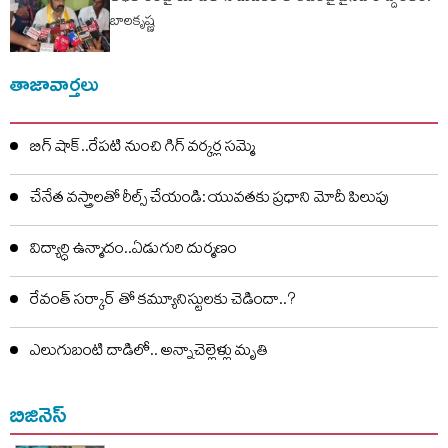
బాలకృష్ణ
తాజావార్తలు
బిగ్ షాక్..రేపటి నుంచి గిగ్ వర్కర్ల సమ్మె
చేనేత వస్త్రాలతో రీల్స్ చేయండి: యువతకు ప్రధాని మోదీ పిలుపు
విద్యార్ధి ఉన్మాదం..ఏడుగురి దుర్మణం
రేవంత్ సర్కార్ తో కమ్యూనిస్టులకు చెడిందా..?
ఎలుగుబంటి దాడిలో.. అన్నాచెల్లెళ్లు మృతి
బిజినెస్