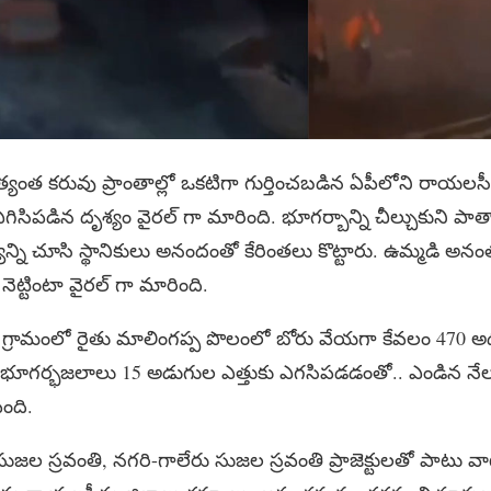
్యంత కరువు ప్రాంతాల్లో ఒకటిగా గుర్తించబడిన ఏపీలోని రాయ
గిసిపడిన దృశ్యం వైరల్ గా మారింది. భూగర్బాన్ని చీల్చుకుని ప
యాన్ని చూసి స్థానికులు అనందంతో కేరింతలు కొట్టారు. ఉమ్మడి అన
నెట్టింటా వైరల్ గా మారింది.
్రెవు గ్రామంలో రైతు మాలింగప్ప పొలంలో బోరు వేయగా కేవలం 470 అడ
ి భూగర్భజలాలు 15 అడుగుల ఎత్తుకు ఎగసిపడడంతో.. ఎండిన నేలల్ల
ింది.
ుజల స్రవంతి, నగరి-గాలేరు సుజల స్రవంతి ప్రాజెక్టులతో పాటు వాటి ల