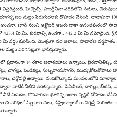
 సీమ రాయలసీమ జిల్లాలు కర్నూలు, అనంతపురం, కడప, చిత్తూరుల
్తరిస్తుంది. హెచ్చెల్సీ, హంద్రీనీవా పరిధిలోని నదులు, చెరు
భూగర్భ జల మట్టం పెరుగుదలకు దోహదం చేసింది. దాదాపుగా 1
ుగా అంచనా. జూన్‌ నుంచి అక్టోబర్ ఆఖరు దాకా అనంతపురంలో సా
 423.4 మి.మీ. కురవాల్సి ఉండగా.. 442.2 మి.మీ నమోదైంది. శ్రీ
ి.మీ వర్షం కురిసింది. మొత్తంగా నది జలాలు, సాధారణ వర్షపాత
్టం పెరిగినట్లుగా భావిస్తున్నారు.
ాలో ప్రధానంగా 14 రకాల జలాశయాలు ఉన్నాయి. బైరవానితిప్ప, 
ల్లు, చాగల్లు, పెండేకల్లు, సుబ్బరాయసాగర్, ముచ్చుకోటతోపాటు హ
ి, మారాల, చెర్లోపల్లి ఉన్నాయి. నందికొట్కూరు మండలంలోని మాల్యాల 
ద్వారా వాటికి నీటిని తరలిస్తున్నారు. పీఏబీఆర్, చాగల్లు, బీటీపీ, య
ిలో నీటి విడుదల కొనసాగడం భూగర్భ జలాల వృద్దికి దోహదం చేసినట్
పరిధిలో పిల్ల కాలువలు, డిస్ట్రిబ్యూటరీలు నిర్మిస్తే మరింత
ుతున్నారు.