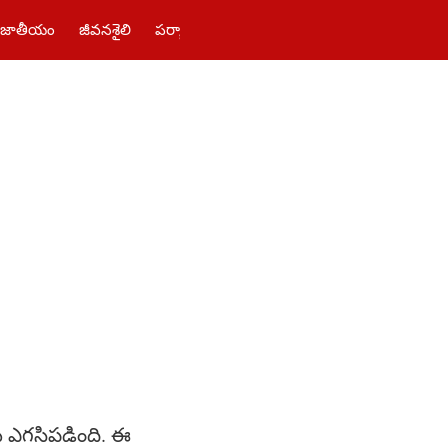
జాతీయం
జీవనశైలి
పర్యాటకం
తెలంగాణ‌
పాలిటిక్స్
ఫోటోలు
 ఎగసిపడింది. ఈ