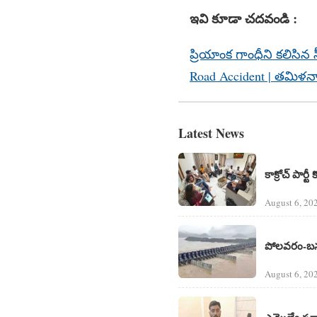
ఇవి కూడా చదవండి :
ప్రియాంక గాంధీని కలిసిన స
Road Accident | త‌మిళ‌న
Latest News
కాక్రోచ్ పార్టీ
August 6, 20
పోలవరం-బనకచర
August 6, 20