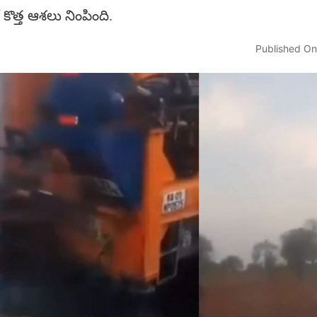
 కొత్త ఆశలు నింపింది.
Published On