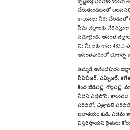
కృష్ణమ్మ పరవళ్లు కరువు
చేరుతుండటంతో జలవసతి విస
కాలువలు నీరు చేరడంతో 
సీమ జిల్లాలకు చేరినట్ల
నమోదైంది. అనంత జిల్లాలో
మి.మీ.లకు గాను 483.3 మ
అనంతపురంలో భూగర్బ జల మట
ఉమ్మడి అనంతపురం జిల్ల
పీఏబీఆర్, ఎమ్పీఆర్, కణేక
కింద జీడిపల్లి, గొల్లపల్ల
నీటిని ఎత్తిపోసి, కాలువల 
పరిధిలో, చిత్రావతి పరిధ
జలాశయం కుడి, ఎడమ కాలువ 
విస్తరిస్తాయని రైతులు కోర