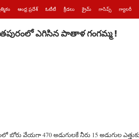
త్మికం
ఆంధ్ర ప్రదేశ్
ఓటీటీ
క్రీడలు
క్రైమ్‌
గాసిప్స్
గ్యాలరీ
తపురంలో ఎగిసిన పాతాళ గంగమ్మ !
ో బోరు వేయగా 470 అడుగులకే నీరు 15 అడుగుల ఎత్తుకు