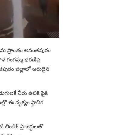
లసీమ ప్రాంతం అనంతపురం
ాతాళ గంగమ్మ ధరణిపై
ంతపురం జిల్లాలో అరుదైన
ుగులకే నీరు ఉబికి పైకి
ో ఈ దృశ్యం స్థానిక
ింకేజ్ ప్రాజెక్టులతో