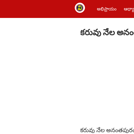
అభిప్రాయం
ఆధ్యా
కరువు నేల అనం
కరువు నేల అనంతపురంల