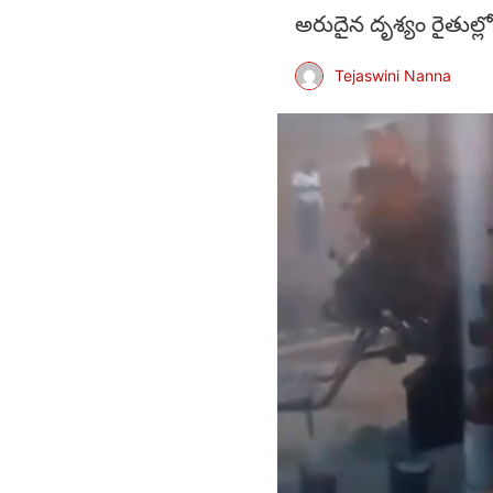
అరుదైన దృశ్యం రైతుల్లో
Tejaswini Nanna