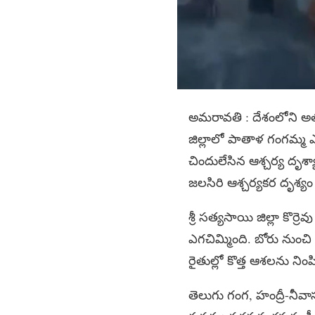
అమరావతి : దేశంలోని అత
జిల్లాలో పాతాళ గంగమ్మ ఎ
చిందులేసిన ఆశ్చర్య దృశ్
జలసిరి ఆశ్చర్యకర దృశ్యం 
శ్రీ సత్యసాయి జిల్లా కొర
ఎగచిమ్మింది. బోరు నుంచ
రైతుల్లో కొత్త ఆశలను నింప
తెలుగు గంగ, హంద్రీ-నీవాస