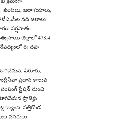
కు క్రమంగా
వులు, కుంటలు, జలాశయాలు,
08టీఎంసీల నది జలాలు
ధారణ వర్షపాతం
సత్యసాయి జిల్లాలో 478.4
ం నేపథ్యంలో ఈ దఫా
యోగివేమన, పేరూరు,
ంద్రీనీవా ప్రధాన కాలువ
పంపింగ్ స్టేషన్ నుంచి
ోగివేమన ప్రాజెక్టు
లయ్యింది. పత్తికొండ
గా జల వనరులు