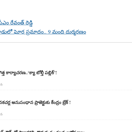
ీఎం రేవంత్ రెడ్డి
ాడులో ఘోర ప్ర‌మాదం.. 9 మంది దుర్మ‌ర‌ణం
 కొత్త కార్యాచరణ..‘క్యా బోల్తీ పబ్లిక్’!
26
్ల అనుసంధాన ప్రాజెక్టుకు కేంద్రం బ్రేక్ !
26