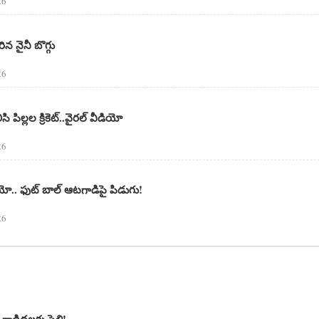
26
రిన నైనీ బొగ్గు
26
ి పిల్లల క్రికెట్..వైరల్ వీడియో
26
ియో.. ఫుట్ బాల్ ఆటగాడిపై పిడుగు!
26