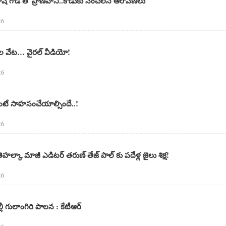
్రకాష్ గౌడ్ తో ప్రాణహాని..కొడుకు సంచలన ఆరోపణలు
26
టెల వేట… వైరల్ వీడియో!
26
ాలంటే సాహసంచేయాల్సిందే..!
26
తెహల్కా మాజీ ఎడిటర్ తరుణ్ తేజ్ పాల్ కు పదేళ్ల జైలు శిక్ష!
26
ల్లీ గులాంగిరి పాలన : కేటీఆర్