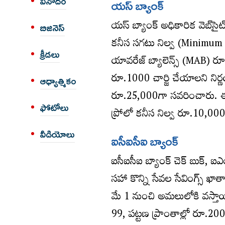
వినోదం
యస్ బ్యాంక్
యస్ బ్యాంక్ అధికారిక వెబ్‌స
బిజినెస్
కనీస సగటు నిల్వ (Minimum A
క్రీడలు
యావరేజ్‌ బ్యాలెన్స్ (MAB) ర
రూ.1000 చార్జి చేయాలని నిర్ణ
ఆధ్యాత్మికం
రూ.25,000గా సవరించారు. ఈ ఖ
ఫోటోలు
ప్రోలో కనీస నిల్వ రూ.10,000
వీడియోలు
ఐసీఐసీఐ బ్యాంక్
ఐసీఐసీఐ బ్యాంక్ చెక్ బుక్, ఐఎంప
సహా కొన్ని సేవల సేవింగ్స్ ఖాత
మే 1 నుంచి అమలులోకి వస్తాయి.
99, పట్టణ ప్రాంతాల్లో రూ.200 ఉ