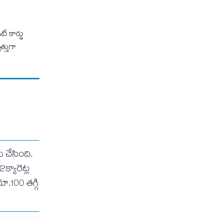
ట్ కార్డు
త్తుగా
చేసింది.
్యారెట్ల
.100 తగ్గి