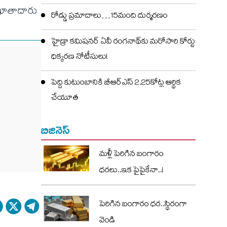
 ఖాతాదారు
రోడ్డు ప్రమాదాలు…15మంది దుర్మరణం
హైడ్రా కమిషనర్ ఏవీ రంగనాథ్‌కు మరోసారి కోర్టు
ధిక్కరణ నోటీసులు!
పెద్ది కుటుంబానికి బీఆర్ఎస్ 2.25కోట్ల ఆర్థిక
చేయూత
బిజినెస్
మళ్లీ పెరిగిన బంగారం
ధరలు..ఇక పైపైకేనా..!
పెరిగిన బంగారం ధర..స్థిరంగా
వెండి