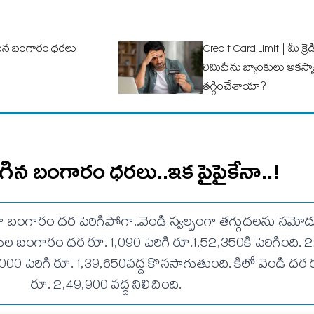
ిన బంగారం ధరలు
Credit Card Limit | మీ క్రెడి
లిమిట్‌‌ను బ్యాంకులు అకస్మా
తగ్గించేశాయా?
ెరిగిన బంగారం ధరలు..ఇక పైపైకేనా..!
ంగారం ధర పెరిగిపోగా..వెండి స్వల్పంగా తగ్గుదలను నమోదు 
ముల బంగారం ధర రూ. 1,090 పెరిగి రూ.1,52,350కి పెరిగింది. 22క
0 పెరిగి రూ. 1,39,650వద్ద కొనసాగుతుంది. కిలో వెండి ధర రూ
రూ. 2,49,900 వద్ద నిలిచింది.