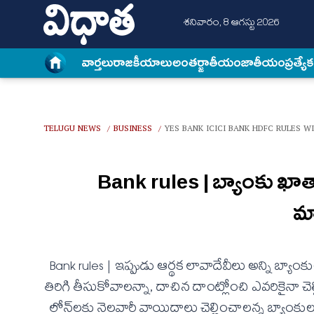
శనివారం, 8 ఆగస్టు 2026
వార్త‌లు
రాజకీయాలు
అంత‌ర్జాతీయం
జాతీయం
ప్రత్యే
TELUGU NEWS
BUSINESS
YES BANK ICICI BANK HDFC RULES 
/
/
Bank rules | బ్యాంకు ఖాత
మా
Bank rules | ఇప్పుడు ఆర్థక లావాదేవీలు అన్ని బ్య
తిరిగి తీసుకోవాలన్నా, దాచిన దాంట్లోంచి ఎవరికైనా చ
లోన్‌లకు నెలవారీ వాయిదాలు చెల్లించాలన్న బ్యాంక