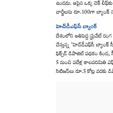
ఉండదు. ఆపైన ఒక్క చెక్‌ లీఫ్‌కు ర
చార్జీలను రూ.100గా బ్యాంక్‌ 
హెచ్‌డీఎఫ్‌సీ బ్యాంక్
దేశంలోని అతిపెద్ద ప్రైవేట్ రం
చేస్తున్న ‘హెచ్‌డీఎఫ్‌సీ బ్యాం
ఫిక్స్‌డ్‌ డిపాజిట్‌ పథకం కింద
5 నుంచి పదేళ్ల కాలపరిమితి ఎఫ
సిటిజన్‌లు రూ.5 కోట్ల వరకు డ