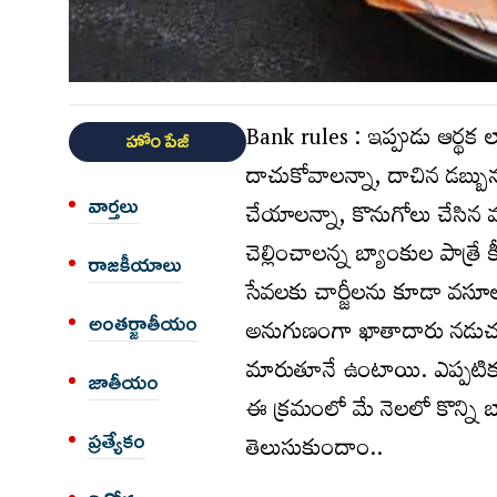
Bank rules : ఇప్పుడు ఆర్థక 
హోం పేజీ
దాచుకోవాలన్నా, దాచిన డబ్బును
వార్త‌లు
చేయాలన్నా, కొనుగోలు చేసిన వ
చెల్లించాలన్న బ్యాంకుల పాత్
రాజకీయాలు
సేవలకు చార్జీలను కూడా వసూల
అంత‌ర్జాతీయం
అనుగుణంగా ఖాతాదారు నడుచుకో
మారుతూనే ఉంటాయి. ఎప్పటికప్ప
జాతీయం
ఈ క్రమంలో మే నెలలో కొన్ని బ
తెలుసుకుందాం..
ప్రత్యేకం