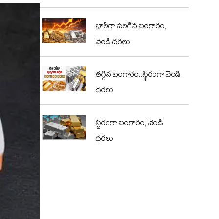
భారీగా పెరిగిన బంగారం,
వెండి ధరలు
తగ్గిన బంగారం..స్థిరంగా వెండి
ధరలు
స్థిరంగా బంగారం, వెండి
ధరలు