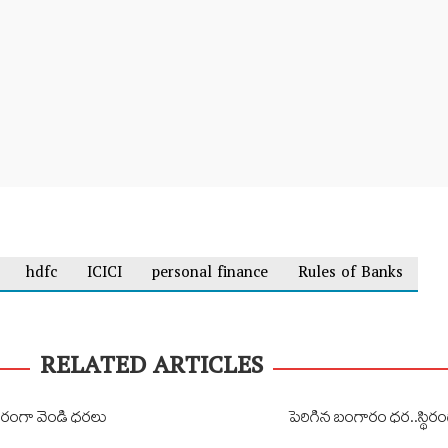
hdfc
ICICI
personal finance
Rules of Banks
RELATED ARTICLES
్థిరంగా వెండి ధరలు
పెరిగిన బంగారం ధర..స్థిరం