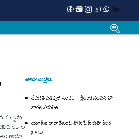
‌
తాజావార్తలు
దేవదత్ పడిక్కల్‌ సెంచరీ…శ్రీలంక ఎలెవన్ తో
భారత్ ఎదురీత
న డబ్బును
యూపీఐ లావాదేవీలపై ఫోన్ పే సీఈవో కీలక
 వివిధ రకాల
ప్రకటన
ంకులు ఆయా