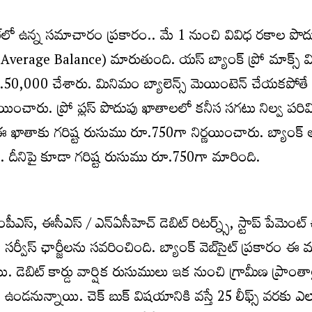
ైట్‌లో ఉన్న సమాచారం ప్రకారం.. మే 1 నుంచి వివిధ రకాల పొ
verage Balance) మారుతుంది. యస్ బ్యాంక్ ప్రో మాక్స్‌ మ
ూ.50,000 చేశారు. మినిమం బ్యాలెన్స్‌ మెయింటెన్‌ చేయకపోతే 
యించారు. ప్రో ప్లస్ పొదుపు ఖాతాలలో కనీస సగటు నిల్వ పరిమ
ాతాకు గరిష్ట రుసుము రూ.750గా నిర్ణయించారు. బ్యాంక్ అ
. దీనిపై కూడా గరిష్ట రుసుము రూ.750గా మారింది.
ీఎస్‌, ఈసీఎస్‌ / ఎన్‌ఏసీహెచ్‌ డెబిట్ రిటర్న్స్, స్టాప్ పేమెంట్ 
ా సర్వీస్ ఛార్జీలను సవరించింది. బ్యాంక్ వెబ్‌సైట్ ప్రకారం ఈ 
 డెబిట్ కార్డు వార్షిక రుసుములు ఇక నుంచి గ్రామీణ ప్రాంతాల
ండనున్నాయి. చెక్‌ బుక్‌ విషయానికి వస్తే 25 లీఫ్స్‌ వరకు ఎలా