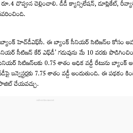
ూ.4 చొప్పున చెల్లించాలి. డీడీ క్యాన్సిలేషన్‌, డూప్లికేట్‌, రీవ్యా
సవరించింది.
గ బ్యాంక్‌ హెచ్‌డీఎఫ్‌సీ. ఈ బ్యాంక్ సీనియర్ సిటిజన్‌ల కోసం 
క్ సీనియర్ సీటిజన్ కేర్ ఎఫ్‌డీ’ గడువును మే 10 వరకు పొడిగించ
, సీనియర్ సిటిజన్‌లకు 0.75 శాతం అధిక వడ్డీ రేటును బ్యాంక్‌ అ
్‌డీపై ఇన్వెస్టర్లకు 7.75 శాతం వడ్డీ అందుతుంది. ఈ పథకం కి
ిపాజిట్ చేయవచ్చు.