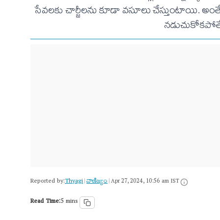
సేవలకు చార్జీలను కూడా వసూలు చేస్తుంటాయి. అం
నడుచుకోకపోతే
Reported by:
Thyagi
వాణిజ్యం
|
|
Apr 27, 2024, 10:56 am IST
Read Time:
5 mins