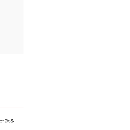
గా వెండి