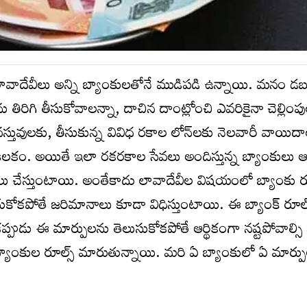
లావాదేవీలు అన్ని బ్యాంకులతోనే ముడిపడి ఉన్నాయి. మనం డబ్
 తిరిగి తీసుకోవాలన్నా, దాచిన దాంట్లోంచి ఎవరికైనా చెల్లింప
స్తువులకు, తీసుకున్న వివిధ రకాల లోన్‌లకు నెలవారీ వాయిద
రే కీలకం. అయితే ఇలా రకరకాల సేవలు అందిస్తున్న బ్యాంకులు
ు చేస్తుంటాయి. అంతేకాదు లావాదేవీల విషయంలో బ్యాంకు రూల
కపోతే జరిమానాలు కూడా విధిస్తుంటాయి. ఈ బ్యాంక్‌ రూల్స
ుడు ఈ మార్పులను తెలుసుకోకపోతే ఆర్థికంగా నష్టపోవాల్సి వ
్యాంకుల రూల్స్‌ మారుతున్నాయి. మరి ఏ బ్యాంకులో ఏ మార్పు