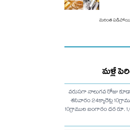
మరింత పడిపోయ
మళ్లీ ప
వరుసగా నాలుగవ రోజు కూడా బ
శనివారం 24క్యారెట్ల 10గ్రా
10గ్రాముల బంగారం ధర రూ. 1,00