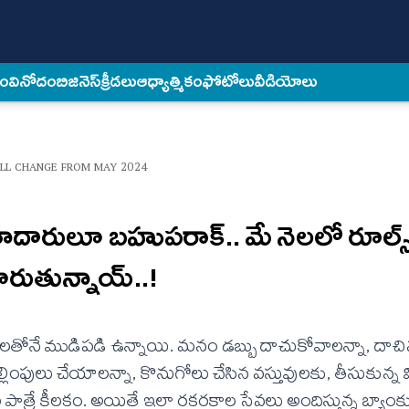
కం
వినోదం
బిజినెస్
క్రీడలు
ఆధ్యాత్మికం
ఫోటోలు
వీడియోలు
WILL CHANGE FROM MAY 2024
ాదారులూ బహుపరాక్‌.. మే నెలలో రూల్స్
రుతున్నాయ్‌..!
ాంకులతోనే ముడిపడి ఉన్నాయి. మనం డబ్బు దాచుకోవాలన్నా, దాచి
ెల్లింపులు చేయాలన్నా, కొనుగోలు చేసిన వస్తువులకు, తీసుకున్న
ుల పాత్రే కీలకం. అయితే ఇలా రకరకాల సేవలు అందిస్తున్న బ్యా