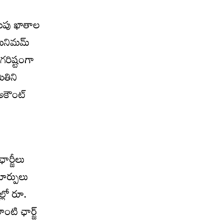
దుపు ఖాతాల
ినిమమ్‌
గరిష్టంగా
ితిని
కౌంట్‌
ఛార్జీలు
మార్పులు
్లో రూ.
ంటి ఛార్జ్‌