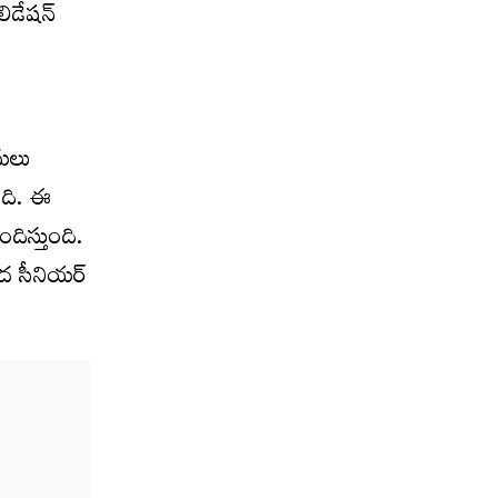
లిడేషన్‌
అమలు
ింది. ఈ
ందిస్తుంది.
ంద సీనియర్