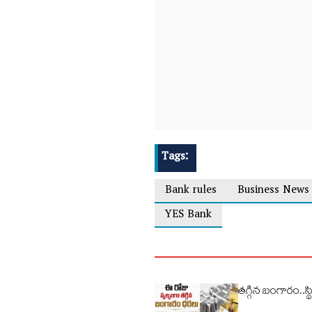
Tags:
Bank rules
Business News
YES Bank
తగ్గిన బంగారం..స