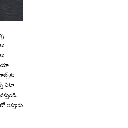
బు
ులు
ాలు
 ఆయా
్స్‌కు
్‌ ఏటా
స్తుంది.
లో ఇప్పుడు