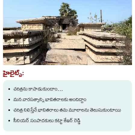
హైలైట్స్:
చరిత్రను కాపాడుకుందాం…
మన వారసత్వాన్ని భావితరాలకు అందిద్దాం
చరిత్ర నిలిస్తేనే భావితరాలు తమ మూలాలను తెలుసుకుంటాయి
సీనియర్ సంపాదకులు కట్టా శేఖర్ రెడ్డి