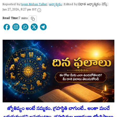
Reported by:
Edited by:
విధాత ఆధ్యాత్మికం డెస్క్
Jagan Mohan Talluri
|
ఆధ్యాత్మికం
|
|
Jun 27, 2026, 8:27 pm IST
Read Time:
7 mins
జ్యోతిష్యం అంటే నమ్మకం. గ్రహస్థితి బాగుంటే.. అంతా మంచే