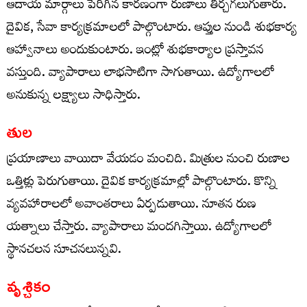
ఆదాయ మార్గాలు పెరిగిన కారణంగా రుణాలు తీర్చగలుగుతారు.
దైవిక, సేవా కార్యక్రమాలలో పాల్గొంటారు. ఆప్తుల నుండి శుభకార్య
ఆహ్వానాలు అందుకుంటారు. ఇంట్లో శుభకార్యాల ప్రస్తావన
వస్తుంది. వ్యాపారాలు లాభసాటిగా సాగుతాయి. ఉద్యోగాలలో
అనుకున్న లక్ష్యాలు సాధిస్తారు.
తుల
ప్రయాణాలు వాయిదా వేయడం మంచిది. మిత్రుల నుంచి రుణాల
ఒత్తిళ్లు పెరుగుతాయి. దైవిక కార్యక్రమాల్లో పాల్గొంటారు. కొన్ని
వ్యవహారాలలో అవాంతరాలు ఏర్పడుతాయి. నూతన రుణ
యత్నాలు చేస్తారు. వ్యాపారాలు మందగిస్తాయి. ఉద్యోగాలలో
స్థానచలన సూచనలున్నవి.
వృశ్చికం