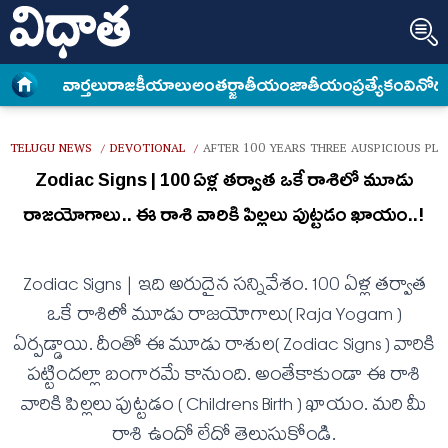
వార్త‌లు
రాజకీయాలు
అంత‌ర్జాతీయం
జాతీయం
ప్రత్యేకం
వినోద
TELUGU NEWS
DEVOTIONAL
AFTER 100 YEARS THREE AUSPICIOUS PLA
/
/
Zodiac Signs | 100 ఏళ్ల త‌ర్వాత ఒకే రాశిలో మూడు
రాజ‌యోగాలు.. ఈ రాశి వారికి పిల్ల‌లు పుట్ట‌డం ఖాయం..!
Zodiac Signs | ఇది అరుదైన స‌న్నివేశం. 100 ఏళ్ల త‌ర్వాత‌
ఒకే రాశిలో మూడు రాజ‌యోగాలు( Raja Yogam )
ఏర్ప‌డ్డాయి. దీంతో ఈ మూడు రాశుల( Zodiac Signs ) వారికి
ప‌ట్టింద‌ల్లా బంగార‌మే కానుంది. అంతేకాకుండా ఈ రాశి
వారికి పిల్ల‌లు పుట్ట‌డం ( Childrens Birth ) ఖాయం. మ‌రి మీ
రాశి ఉందో లేదో తెలుసుకోండి.