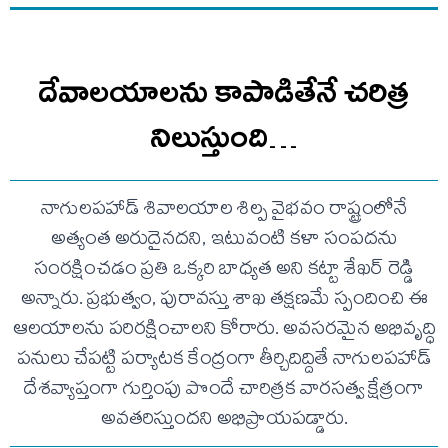
దేవాలయాలను కాపాడితేనే చరిత్ర
నిలుస్తుంది…
నాగులపహాడ్ శివాలయాల శిల్ప వైభవం రాష్ట్రంలోనే
అత్యంత అరుదైనదని, ఇటువంటి కళా సంపదను
సంరక్షించడం ప్రతి ఒక్కరి బాధ్యత అని కట్టా శేఖర్ రెడ్డి
అన్నారు. ప్రభుత్వం, పురావస్తు శాఖ తక్షణమే స్పందించి ఈ
ఆలయాలను పరిరక్షించాలని కోరారు. అవసరమైన అభివృద్ధి
పనులు చేపట్టి పర్యాటక కేంద్రంగా తీర్చిదిద్దితే నాగులపహాడ్
దేశవ్యాప్తంగా గుర్తింపు పొందే చారిత్రక వారసత్వ క్షేత్రంగా
అవతరిస్తుందని అభిప్రాయపడ్డారు.