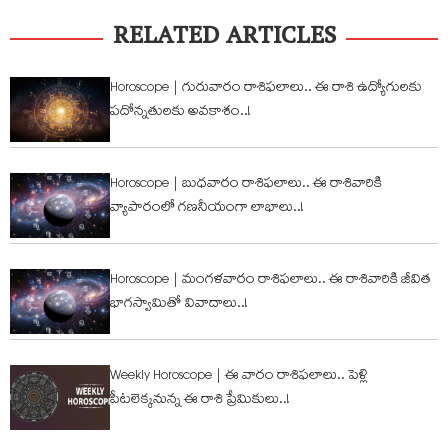
RELATED ARTICLES
Horoscope | గురువారం రాశిఫ‌లాలు.. ఈ రాశి ఉద్యోగుల‌కు
ప‌దోన్న‌తుల‌కు అవ‌కాశం..!
Horoscope | బుధ‌వారం రాశిఫ‌లాలు.. ఈ రాశివారికి
వ్యాపారంలో గ‌ణ‌నీయంగా లాభాలు..!
Horoscope | మంగ‌ళ‌వారం రాశిఫ‌లాలు.. ఈ రాశివారికి జీవిత
భాగ‌స్వామితో వివాదాలు..!
Weekly Horoscope | ఈ వారం రాశిఫ‌లాలు.. పెళ్లి
పీట‌లెక్క‌నున్న ఈ రాశి ప్రేమికులు..!