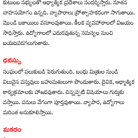
కుటుంబ సభ్యులతో ఆధ్యాత్మిక ప్రదేశాలు సందర్శిస్తారు. నూతన
వాహనయోగం ఉన్నది. వ్యాపారాలు ప్రోత్సాహకరంగా సాగుతాయి.
మొండి బకాయిలు వసూలవుతాయి. కీలక వ్యవహారాలలో విజయం
సాధిస్తారు. ఉద్యోగాలలో ఎదురవుతున్న సమస్యల నుంచి
బయటపడగలుగుతారు.
ధనస్సు
సంఘంలో పలుకుబడి పెరుగుతుంది. బంధు మిత్రుల నుండి
విలువైన వస్తువులు బహుమతులుగా పొందుతారు. దైవిక, ఆధ్మాత్మిక
కార్యక్రమాలకు హాజరవుతారు. చిన్నప్పటి విషయాలు గుర్తుకు
వస్తాయి. పనులు వేగంగా పూర్తవుతాయి. వ్యాపార, ఉద్యోగాలు
మరింత అనుకూలిస్తాయి.
మకరం