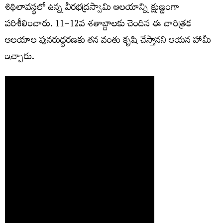
శిథిలావస్థలో ఉన్న వీరభద్రస్వామి ఆలయాన్ని క్షుణ్ణంగా
పరిశీలించారు. 11–12వ శతాబ్దాలకు చెందిన ఈ చారిత్రక
ఆలయాల పునరుద్ధరణకు తన వంతు కృషి చేస్తానని ఆయన హామీ
ఇచ్చారు.