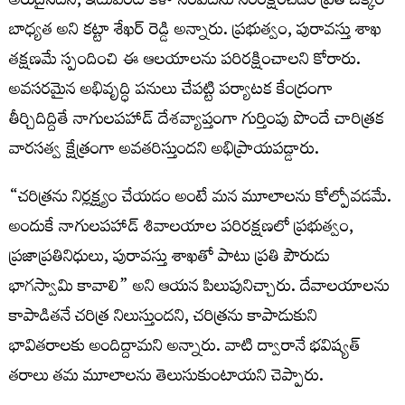
అరుదైనదని, ఇటువంటి కళా సంపదను సంరక్షించడం ప్రతి ఒక్కరి
బాధ్యత అని కట్టా శేఖర్ రెడ్డి అన్నారు. ప్రభుత్వం, పురావస్తు శాఖ
తక్షణమే స్పందించి ఈ ఆలయాలను పరిరక్షించాలని కోరారు.
అవసరమైన అభివృద్ధి పనులు చేపట్టి పర్యాటక కేంద్రంగా
తీర్చిదిద్దితే నాగులపహాడ్ దేశవ్యాప్తంగా గుర్తింపు పొందే చారిత్రక
వారసత్వ క్షేత్రంగా అవతరిస్తుందని అభిప్రాయపడ్డారు.
“చరిత్రను నిర్లక్ష్యం చేయడం అంటే మన మూలాలను కోల్పోవడమే.
అందుకే నాగులపహాడ్ శివాలయాల పరిరక్షణలో ప్రభుత్వం,
ప్రజాప్రతినిధులు, పురావస్తు శాఖతో పాటు ప్రతి పౌరుడు
భాగస్వామి కావాలి” అని ఆయన పిలుపునిచ్చారు. దేవాలయాలను
కాపాడితనే చరిత్ర నిలుస్తుందని, చరిత్రను కాపాడుకుని
భావితరాలకు అందిద్దామని అన్నారు. వాటి ద్వారానే భవిష్యత్‌
తరాలు తమ మూలాలను తెలుసుకుంటాయని చెప్పారు.