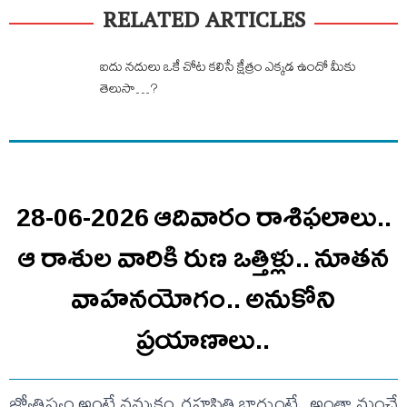
RELATED ARTICLES
ఐదు నదులు ఒకే చోట కలిసే క్షేత్రం ఎక్కడ ఉందో మీకు
తెలుసా…?
28-06-2026 ఆదివారం రాశిఫలాలు..
ఆ రాశుల వారికి రుణ ఒత్తిళ్లు.. నూతన
వాహనయోగం.. అనుకోని
ప్రయాణాలు..
జ్యోతిష్యం అంటే నమ్మకం. గ్రహస్థితి బాగుంటే.. అంతా మంచే