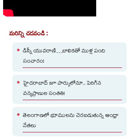
మరిన్ని చదవండి :
డిస్నీ యువరాణి…బాలికతో ముళ్ల పంది
సంచారం!
హైదరాబాద్ జూ పార్కులోనూ.. పెరిగిన
వన్యప్రాణుల సంతతి!
తెలంగాణలో భూములను చెరబడుతున్న ఆంధ్రా
నేతలు