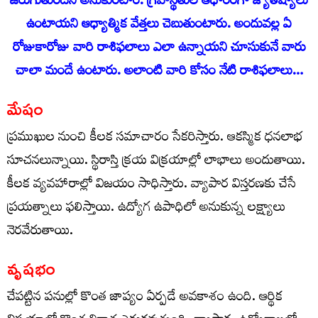
జరుగుతుందని అనుకుంటాం. గ్రహస్థితుల ఆధారంగా జ్యోతిష్యాలు
ఉంటాయని ఆధ్యాత్మిక వేత్తలు చెబుతుంటారు. అందువ‌ల్ల ఏ
రోజుకారోజు వారి రాశిఫ‌లాలు ఎలా ఉన్నాయ‌ని చూసుకునే వారు
చాలా మందే ఉంటారు. అలాంటి వారి కోసం నేటి రాశిఫ‌లాలు…
మేషం
ప్రముఖుల నుంచి కీలక సమాచారం సేకరిస్తారు. ఆకస్మిక ధనలాభ
సూచనలున్నాయి. స్థిరాస్తి క్రయ విక్రయాల్లో లాభాలు అందుతాయి.
కీలక వ్యవహారాల్లో విజయం సాధిస్తారు. వ్యాపార విస్తరణకు చేసే
ప్రయత్నాలు ఫలిస్తాయి. ఉద్యోగ ఉపాధిలో అనుకున్న లక్ష్యాలు
నెరవేరుతాయి.
వృషభం
చేపట్టిన పనుల్లో కొంత జాప్యం ఏర్పడే అవకాశం ఉంది. ఆర్థిక