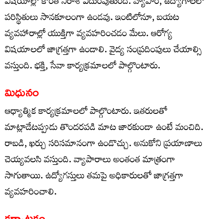
విషయాల్లో కొంత నిరాశ ఎదురవుతుంది. వ్యాపార, ఉద్యోగాలలో
పరిస్థితులు సానకూలంగా ఉండవు. ఇంటిలోనూ, బయట
వ్యవహారాల్లో యుక్తిగా వ్యవహరించడం మేలు. ఆరోగ్య
విషయాలలో జాగ్రత్తగా ఉండాలి. వైద్య సంప్రదింపులు చేయాల్సి
వస్తుంది. భక్తి, సేవా కార్యక్రమాలలో పాల్గొంటారు.
మిధునం
ఆధ్యాత్మిక కార్యక్రమాలలో పాల్గొంటారు. ఇతరులతో
మాట్లాడేటప్పుడు తొందరపడి మాట జారకుండా ఉంటే మంచిది.
రాబడి, ఖర్చు సరిసమానంగా ఉండొచ్చు. అనుకోని ప్రయాణాలు
చెయ్యవలసి వస్తుంది. వ్యాపారాలు అంతంత మాత్రంగా
సాగుతాయి. ఉద్యోగస్తులు తమపై అధికారులతో జాగ్రత్తగా
వ్యవహరించాలి.
కర్కాటకం