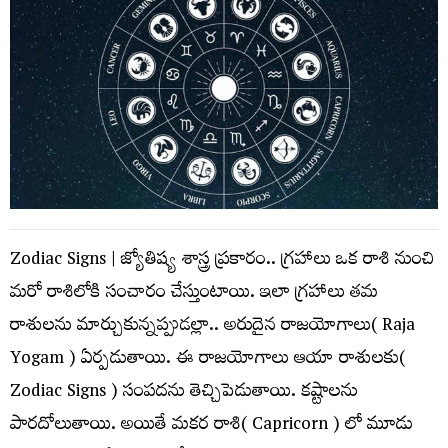
Zodiac Signs | జ్యోతిష్య శాస్త్ర ప్ర‌కారం.. గ్ర‌హాలు ఒక రాశి నుంచి
మ‌రో రాశిలోకి సంచారం చేస్తుంటాయి. ఇలా గ్ర‌హాలు త‌మ
రాశుల‌ను మార్చుకున్న‌ప్పుడ‌ల్లా.. అరుదైన రాజ‌యోగాలు( Raja
Yogam ) ఏర్ప‌డుతాయి. ఈ రాజ‌యోగాలు ఆయా రాశుల‌కు(
Zodiac Signs ) సంప‌ద‌ను తెచ్చిపెడుతాయి. క‌ష్టాల‌ను
పార‌దోలుతాయి. అయితే మకర రాశి( Capricorn ) లో మూడు