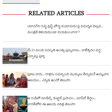
RELATED ARTICLES
యాదగిరి గుట్ట ట్రస్ట్‌ బోర్డు నియామకంపై విమర్శల వెల్లువ..
మంత్రికి తెలియకుండా నియమించారా?
మే 21 నుంచి సరస్వతి అంత్య పుష్కరాలు.. కాళేశ్వరం వద్ద
ఏర్పాట్లు పూర్తి
పూలు కాదు.. రాళ్లను సమర్పించి మొక్కులు తీర్చుకునే అమ్మవారి
ఆలయం.. ఎక్కడ ఉందో తెలుసా!
ఆ గుడిలో నూడిల్స్, పిజ్జాలే ప్రసాదం.. సూప్‌లే తీర్థం..
భారత్‌లోని ఈ ఆలయ చరిత్ర తెలుసా!