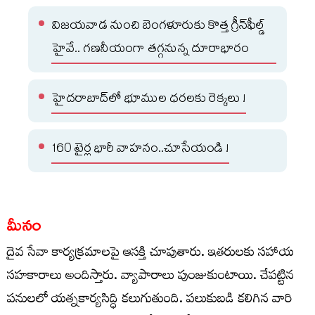
విజయవాడ నుంచి బెంగళూరుకు కొత్త గ్రీన్‌ఫీల్డ్‌
హైవే.. గణనీయంగా తగ్గనున్న దూరాభారం
హైదరాబాద్‌లో భూముల ధరలకు రెక్కలు !
160 టైర్ల భారీ వాహనం..చూసేయండి !
మీనం
దైవ సేవా కార్యక్రమాలపై ఆసక్తి చూపుతారు. ఇతరులకు సహాయ
సహకారాలు అందిస్తారు. వ్యాపారాలు పుంజుకుంటాయి. చేపట్టిన
పనులలో యత్నకార్యసిద్ధి కలుగుతుంది. పలుకుబడి కలిగిన వారి