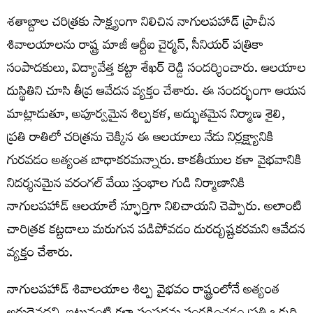
శతాబ్దాల చరిత్రకు సాక్ష్యంగా నిలిచిన నాగులపహాడ్ ప్రాచీన
శివాలయాలను రాష్ట్ర మాజీ ఆర్టీఐ చైర్మన్, సీనియర్ పత్రికా
సంపాదకులు, విద్యావేత్త కట్టా శేఖర్ రెడ్డి సందర్శించారు. ఆలయాల
దుస్థితిని చూసి తీవ్ర ఆవేదన వ్యక్తం చేశారు. ఈ సందర్భంగా ఆయన
మాట్లాడుతూ, అపూర్వమైన శిల్పకళ, అద్భుతమైన నిర్మాణ శైలి,
ప్రతి రాతిలో చరిత్రను చెక్కిన ఈ ఆలయాలు నేడు నిర్లక్ష్యానికి
గురవడం అత్యంత బాధాకరమన్నారు. కాకతీయుల కళా వైభవానికి
నిదర్శనమైన వరంగల్ వేయి స్తంభాల గుడి నిర్మాణానికి
నాగులపహాడ్ ఆలయాలే స్ఫూర్తిగా నిలిచాయని చెప్పారు. అలాంటి
చారిత్రక కట్టడాలు మరుగున పడిపోవడం దురదృష్టకరమని ఆవేదన
వ్యక్తం చేశారు.
నాగులపహాడ్ శివాలయాల శిల్ప వైభవం రాష్ట్రంలోనే అత్యంత