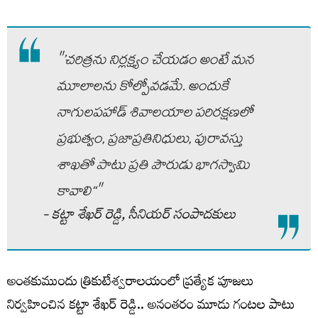
"’చరిత్రను నిర్లక్ష్యం చేయడం అంటే మన
మూలాలను కోల్పోవడమే. అందుకే
నాగులపహాడ్ శివాలయాల పరిరక్షణలో
ప్రభుత్వం, ప్రజాప్రతినిధులు, పురావస్తు
శాఖతో పాటు ప్రతి పౌరుడు భాగస్వామి
కావాలి‘‘"
- కట్టా శేఖర్‌ రెడ్డి, సీనియర్‌ సంపాదకులు
అంతకుముందు త్రికుటేశ్వరాలయంలో ప్రత్యేక పూజలు
నిర్వహించిన కట్టా శేఖర్ రెడ్డి.. అనంతరం మూడు గంటల పాటు