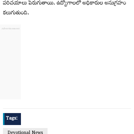
పరిచయాలు పెరుగుతాయి. ఉద్యోగాలలో అధికారుల అనుగ్రహం
కలుగుతుంది.
Tags:
Devotional News