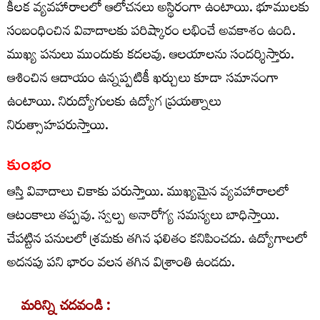
కీలక వ్యవహారాలలో ఆలోచనలు అస్థిరంగా ఉంటాయి. భూములకు
సంబంధించిన వివాదాలకు పరిష్కారం లభించే అవకాశం ఉంది.
ముఖ్య పనులు ముందుకు కదలవు. ఆలయాలను సందర్శిస్తారు.
ఆశించిన ఆదాయం ఉన్నప్పటికీ ఖర్చులు కూడా సమానంగా
ఉంటాయి. నిరుద్యోగులకు ఉద్యోగ ప్రయత్నాలు
నిరుత్సాహపరుస్తాయి.
కుంభం
ఆస్తి వివాదాలు చికాకు పరుస్తాయి. ముఖ్యమైన వ్యవహారాలలో
ఆటంకాలు తప్పవు. స్వల్ప అనారోగ్య సమస్యలు బాధిస్తాయి.
చేపట్టిన పనులలో శ్రమకు తగిన ఫలితం కనిపించదు. ఉద్యోగాలలో
అదనపు పని భారం వలన తగిన విశ్రాంతి ఉండదు.
మరిన్ని చదవండి :