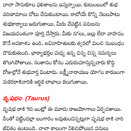
చాలా సానుకూల ఫలితాలను ఇస్తున్నాయి. కుటుంబంలో శుభ
పరిణామాలు చోటు చేసుకుంటాయి. రాబోయే కొన్ని నెలలపాటు
శుభకార్యాలు జరుగుతాయి. మీరు చేపట్టిన పనులను
విజయవంతంగా పూర్తి చేస్తారు. మీకు నగలు, ఇల్లు లేదా వాహనం
కొనే అవకాశం ఉంది. అవివాహితులకు త్వరలో మంచి సంబంధం
దొరుకుతుంది. భార్యాభర్తల మధ్య ఉన్న చిన్న చిన్న సమస్యలు
తొలగిపోతాయి. సంతానం కోసం ఎదురుచూస్తున్నవారు కొద్ది
రోజుల్లోనే శుభవార్త వింటారు. లక్ష్మీనారాయణ యోగం కారణంగా
మకరరాశివారికి ఆర్థిక లాభాలు కలుగుతాయి.
వృషభం
(Taurus)
వృషభ రాశి 9వ ఇంట్లో ఈ మూడు రాజయోగాలు ఏర్పడతాయి.
దీంతో పట్టిందల్లా బంగారం అవుతుందన్నట్లుగా వృషభ రాశి వారి
జీవితం ఉంటుంది. చాలా కాలంగా నిలిచిపోయిన పనులు