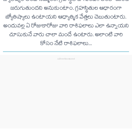
జరుగుతుందని అనుకుంటాం. గ్రహస్థితుల ఆధారంగా
జ్యోతిష్యాలు ఉంటాయని ఆధ్యాత్మిక వేత్తలు చెబుతుంటారు.
అందువ‌ల్ల ఏ రోజుకారోజు వారి రాశిఫ‌లాలు ఎలా ఉన్నాయ‌ని
చూసుకునే వారు చాలా మందే ఉంటారు. అలాంటి వారి
కోసం నేటి రాశిఫ‌లాలు...