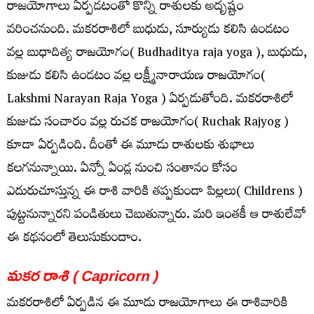
రాజయోగాలు ఏర్పడటంతో కొన్ని రాశులకు అదృష్టం
వ‌రించ‌నుంది. మకరరాశిలో బుధుడు, సూర్యుడు కలిసి ఉండటం
వల్ల బుధాదిత్య రాజయోగం( Budhaditya raja yoga ), బుధుడు,
కుజుడు కలిసి ఉండటం వల్ల లక్ష్మీనారాయణ రాజయోగం(
Lakshmi Narayan Raja Yoga ) ఏర్పడుతోంది. మకరరాశిలో
కుజుడు సంచారం వల్ల రుచక రాజయోగం( Ruchak Rajyog )
కూడా ఏర్పడింది. దీంతో ఈ మూడు రాశుల‌కు శుభాలు
క‌ల‌గ‌నున్నాయి. ఏన్నో ఏండ్ల నుంచి సంతానం కోసం
ఎదురుచూస్తున్న ఈ రాశి వారికి త‌ప్ప‌కుండా పిల్ల‌లు( Childrens )
పుట్ట‌నున్నార‌ని పండితులు చెబుతున్నారు. మ‌రి ఇంత‌కీ ఆ రాశులేవో
ఈ క‌థ‌నంలో తెలుసుకుందాం.
మకర రాశి ( Capricorn )
మకరరాశిలో ఏర్పడిన ఈ మూడు రాజయోగాలు ఈ రాశివారికి