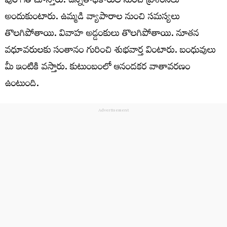
పురోగతి చూస్తారు. ఉన్నతాధికారుల నుంచి ప్రశంసలు
అందుకుంటారు. ఉమ్మడి వ్యాపారాల నుంచి సమస్యలు
తొలగిపోతాయి. వివాహ అడ్డంకులు తొలగిపోతాయి. నూతన
వధూవరులకు సంతానం గురించి శుభవార్త వింటారు. బంధువులు
మీ ఇంటికి వస్తారు. కుటుంబంలో ఆనందకర వాతావరణం
ఉంటుంది.