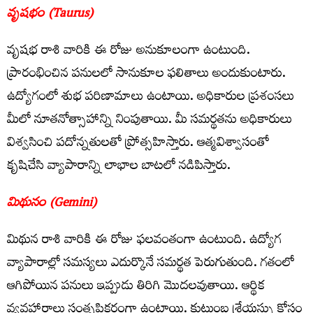
వృషభం (Taurus)
వృషభ రాశి వారికి ఈ రోజు అనుకూలంగా ఉంటుంది.
ప్రారంభించిన పనులలో సానుకూల ఫలితాలు అందుకుంటారు.
ఉద్యోగంలో శుభ పరిణామాలు ఉంటాయి. అధికారుల ప్రశంసలు
మీలో నూతనోత్సాహాన్ని నింపుతాయి. మీ సమర్థతను అధికారులు
విశ్వసించి పదోన్నతులతో ప్రోత్సహిస్తారు. ఆత్మవిశ్వాసంతో
కృషిచేసి వ్యాపారాన్ని లాభాల బాటలో నడిపిస్తారు.
మిథునం (Gemini)
మిథున రాశి వారికి ఈ రోజు ఫలవంతంగా ఉంటుంది. ఉద్యోగ
వ్యాపారాల్లో సమస్యలు ఎదుర్కొనే సమర్థత పెరుగుతుంది. గతంలో
ఆగిపోయిన పనులు ఇప్పుడు తిరిగి మొదలవుతాయి. ఆర్థిక
వ్యవహారాలు సంతృప్తికరంగా ఉంటాయి. కుటుంబ శ్రేయస్సు కోసం