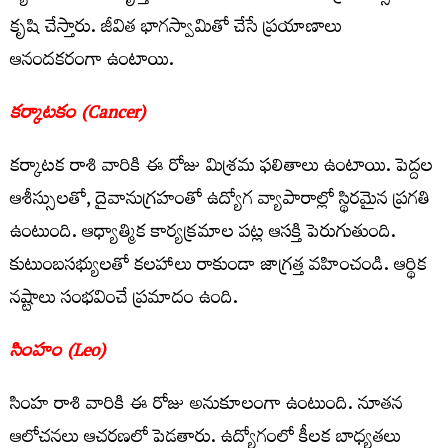
కృషి చేస్తారు. జీవిత భాగస్వామితో చేసే ప్రయాణాలు
ఆనందకరంగా ఉంటాయి.
కర్కాటకం (Cancer)
కర్కాటక రాశి వారికి ఈ రోజు మిశ్రమ ఫలితాలు ఉంటాయి. పెద్దల
ఆశీస్సులతో, దైవానుగ్రహంతో ఉద్యోగ వ్యాపారాల్లో స్థిరమైన ప్రగతి
ఉంటుంది. ఆధ్యాత్మిక కార్యక్రమాల పట్ల ఆసక్తి పెరుగుతుంది.
కుటుంబసభ్యులతో కలహాలు రాకుండా జాగ్రత్త వహించండి. ఆర్థిక
నష్టాలు సంభవించే ప్రమాదం ఉంది.
సింహం (Leo)
సింహ రాశి వారికి ఈ రోజు అనుకూలంగా ఉంటుంది. నూతన
ఆలోచనలు ఆచరణలో పెడతారు. ఉద్యోగంలో కీలక బాధ్యతలు