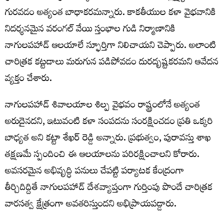
గురవడం అత్యంత బాధాకరమన్నారు. కాకతీయుల కళా వైభవానికి
నిదర్శనమైన వరంగల్ వేయి స్తంభాల గుడి నిర్మాణానికి
నాగులపహాడ్ ఆలయాలే స్ఫూర్తిగా నిలిచాయని చెప్పారు. అలాంటి
చారిత్రక కట్టడాలు మరుగున పడిపోవడం దురదృష్టకరమని ఆవేదన
వ్యక్తం చేశారు.
నాగులపహాడ్ శివాలయాల శిల్ప వైభవం రాష్ట్రంలోనే అత్యంత
అరుదైనదని, ఇటువంటి కళా సంపదను సంరక్షించడం ప్రతి ఒక్కరి
బాధ్యత అని కట్టా శేఖర్ రెడ్డి అన్నారు. ప్రభుత్వం, పురావస్తు శాఖ
తక్షణమే స్పందించి ఈ ఆలయాలను పరిరక్షించాలని కోరారు.
అవసరమైన అభివృద్ధి పనులు చేపట్టి పర్యాటక కేంద్రంగా
తీర్చిదిద్దితే నాగులపహాడ్ దేశవ్యాప్తంగా గుర్తింపు పొందే చారిత్రక
వారసత్వ క్షేత్రంగా అవతరిస్తుందని అభిప్రాయపడ్డారు.