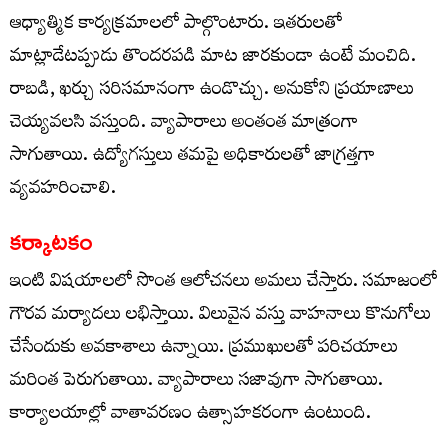
ఆధ్యాత్మిక కార్యక్రమాలలో పాల్గొంటారు. ఇతరులతో
మాట్లాడేటప్పుడు తొందరపడి మాట జారకుండా ఉంటే మంచిది.
రాబడి, ఖర్చు సరిసమానంగా ఉండొచ్చు. అనుకోని ప్రయాణాలు
చెయ్యవలసి వస్తుంది. వ్యాపారాలు అంతంత మాత్రంగా
సాగుతాయి. ఉద్యోగస్తులు తమపై అధికారులతో జాగ్రత్తగా
వ్యవహరించాలి.
కర్కాటకం
ఇంటి విషయాలలో సొంత ఆలోచనలు అమలు చేస్తారు. సమాజంలో
గౌరవ మర్యాదలు లభిస్తాయి. విలువైన వస్తు వాహనాలు కొనుగోలు
చేసేందుకు అవకాశాలు ఉన్నాయి. ప్రముఖులతో పరిచయాలు
మరింత పెరుగుతాయి. వ్యాపారాలు సజావుగా సాగుతాయి.
కార్యాలయాల్లో వాతావరణం ఉత్సాహకరంగా ఉంటుంది.