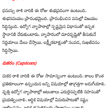
ధనుస్సు రాశి వారికి ఈ రోజు శుభప్రదంగా ఉంటుంది.
శుభసమయం ప్రారంభమైంది. ప్రారంభించిన పనుల్లో విజయం
సిద్ధిస్తుంది. ఉద్యోగ వ్యాపారాల్లో స్పష్టమైన విధానంతో ఉన్నత
స్థానానికి చేరుకుంటారు. వ్యాపారంలో దూరదృష్టితో తీసుకునే
నిర్ణయాలు మేలు చేస్తాయి. లక్ష్మీకటాక్షంతో సంపద, సుఖజీవనం
సిద్ధిస్తాయి.
మకరం (Capricorn)
మకర రాశి వారికి ఈ రోజు సామాన్యంగా ఉంటుంది. కాలం కొంత
ప్రతికూలంగా ఉన్నందున అన్ని విషయాల్లో జాగ్రత్తగా అడుగేయాలి.
వృత్తి ఉద్యోగ వ్యాపారాల్లో ఆటంకాలు ఎదురైనప్పటికి సహనంతో
ప్రయత్నించాలి. ఆర్థిక విషయాల్లో ఏమరుపాటుతో నష్టం