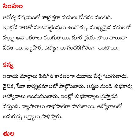
సింహం
ఆరోగ్య విషయంలో జాగ్రత్తగా మసులు కోవడం మంచిది.
ఇంట్లోనివారితో మాటపట్టింపులు ఉండొచ్చు. ముఖ్యమైన పనులలో
స్వల్ప అవాంతరాలు కలుగుతాయి. దూర ప్రయాణాలు వాయిదా
పడతాయి. వ్యాపార, ఉద్యోగాలు గందరగోళంగా ఉంటాయి.
కన్య
ఆదాయ మార్గాలు పెరిగిన కారణంగా రుణాలు తీర్చగలుగుతారు.
దైవిక, సేవా కార్యక్రమాలలో పాల్గొంటారు. ఆప్తుల నుండి శుభకార్య
ఆహ్వానాలు అందుకుంటారు. ఇంట్లో శుభకార్యాల ప్రస్తావన
వస్తుంది. వ్యాపారాలు లాభసాటిగా సాగుతాయి. ఉద్యోగాలలో
అనుకున్న లక్ష్యాలు సాధిస్తారు.
తుల