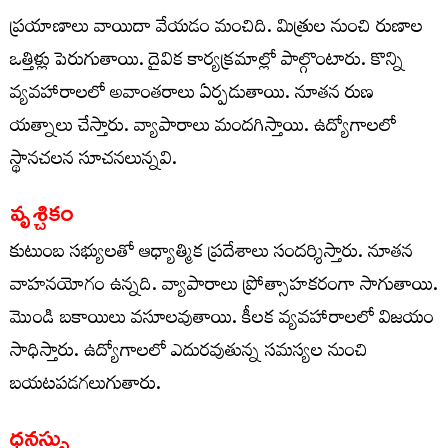
ప్రయాణాలు వాయిదా వేయడం మంచిది. మిత్రుల నుంచి రుణాల
ఒత్తిళ్లు పెరుగుతాయి. దైవిక కార్యక్రమాల్లో పాల్గొంటారు. కొన్ని
వ్యవహారాలలో అవాంతరాలు ఏర్పడుతాయి. నూతన రుణ
యత్నాలు చేస్తారు. వ్యాపారాలు మందగిస్తాయి. ఉద్యోగాలలో
స్థానచలన సూచనలున్నవి.
వృశ్చికం
కుటుంబ సభ్యులతో ఆధ్యాత్మిక ప్రదేశాలు సందర్శిస్తారు. నూతన
వాహనయోగం ఉన్నది. వ్యాపారాలు ప్రోత్సాహకరంగా సాగుతాయి.
మొండి బకాయిలు వసూలవుతాయి. కీలక వ్యవహారాలలో విజయం
సాధిస్తారు. ఉద్యోగాలలో ఎదురవుతున్న సమస్యల నుంచి
బయటపడగలుగుతారు.
ధనస్సు