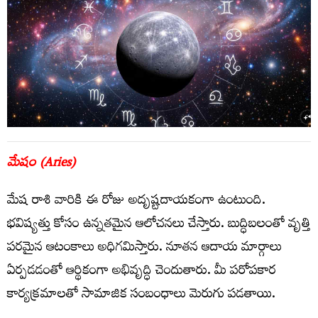
మేషం (Aries)
మేష రాశి వారికి ఈ రోజు అదృష్టదాయకంగా ఉంటుంది.
భవిష్యత్తు కోసం ఉన్నతమైన ఆలోచనలు చేస్తారు. బుద్ధిబలంతో వృత్తి
పరమైన ఆటంకాలు అధిగమిస్తారు. నూతన ఆదాయ మార్గాలు
ఏర్పడడంతో ఆర్థికంగా అభివృద్ధి చెందుతారు. మీ పరోపకార
కార్యక్రమాలతో సామాజిక సంబంధాలు మెరుగు పడతాయి.