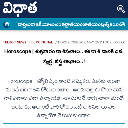
వార్త‌లు
రాజకీయాలు
అంత‌ర్జాతీయం
జాతీయం
ప్రత్యేకం
వినోద
TELUGU NEWS
DEVOTIONAL
HOROSCOPE FOR MAY 29TH 2026 FRIDAY
/
/
Horoscope | శుక్ర‌వారం రాశిఫ‌లాలు.. ఈ రాశి వారికి ధన,
స్వర్ణ, వస్త్ర లాభాలు..!
Horoscope | జ్యోతిష్యం అంటే న‌మ్మ‌కం. మ‌న‌కు అంతా
మంచే జ‌ర‌గాల‌ని కోరుకుంటాం.. అందువ‌ల్ల ఈ రోజు మ‌న
రాశిఫ‌లాలు ఎలా ఉన్నాయ‌ని చూసుకునే వారు చాలా మందే
ఉంటారు. అలాంటి వారి కోసం నేటి రాశిఫ‌లాలు ఎలా
ఉన్నాయో తెలుసుకుందాం.