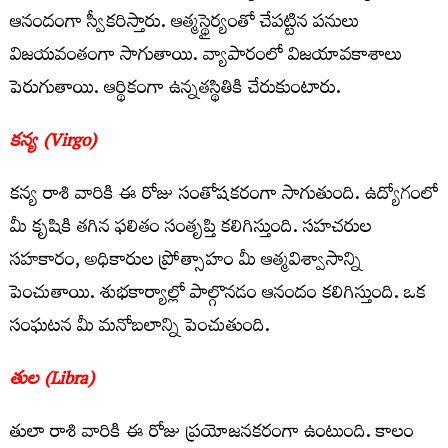
ఆనందంగా స్వీకరిస్తారు. ఆత్మస్థైర్యంతో చేపట్టిన పనులు
విజయవంతంగా సాగుతాయి. వ్యాపారంలో విజయావకాశాలు
పెరుగుతాయి. ఆర్థికంగా ఉన్నతస్థితికి చేరుకుంటారు.
కన్య (Virgo)
కన్య రాశి వారికి ఈ రోజు సంతోషకరంగా సాగుతుంది. ఉద్యోగంలో
మీ కృషికి తగిన ఫలితం సంతృప్తి కలిగిస్తుంది. సహచరుల
సహకారం, అధికారుల ప్రోత్సాహం మీ ఆత్మవిశ్వాసాన్ని
పెంచుతాయి. శుభకార్యాల్లో పాల్గొనడం ఆనందం కలిగిస్తుంది. ఒక
సంఘటన మీ మనోబలాన్ని పెంచుతుంది.
తుల (Libra)
తులా రాశి వారికి ఈ రోజు ప్రయోజనకరంగా ఉంటుంది. కాలం