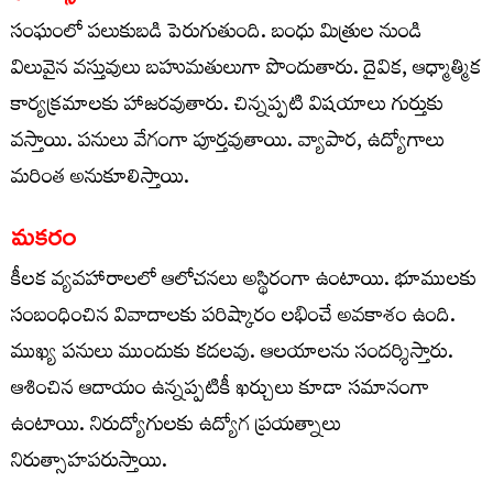
సంఘంలో పలుకుబడి పెరుగుతుంది. బంధు మిత్రుల నుండి
విలువైన వస్తువులు బహుమతులుగా పొందుతారు. దైవిక, ఆధ్మాత్మిక
కార్యక్రమాలకు హాజరవుతారు. చిన్నప్పటి విషయాలు గుర్తుకు
వస్తాయి. పనులు వేగంగా పూర్తవుతాయి. వ్యాపార, ఉద్యోగాలు
మరింత అనుకూలిస్తాయి.
మకరం
కీలక వ్యవహారాలలో ఆలోచనలు అస్థిరంగా ఉంటాయి. భూములకు
సంబంధించిన వివాదాలకు పరిష్కారం లభించే అవకాశం ఉంది.
ముఖ్య పనులు ముందుకు కదలవు. ఆలయాలను సందర్శిస్తారు.
ఆశించిన ఆదాయం ఉన్నప్పటికీ ఖర్చులు కూడా సమానంగా
ఉంటాయి. నిరుద్యోగులకు ఉద్యోగ ప్రయత్నాలు
నిరుత్సాహపరుస్తాయి.