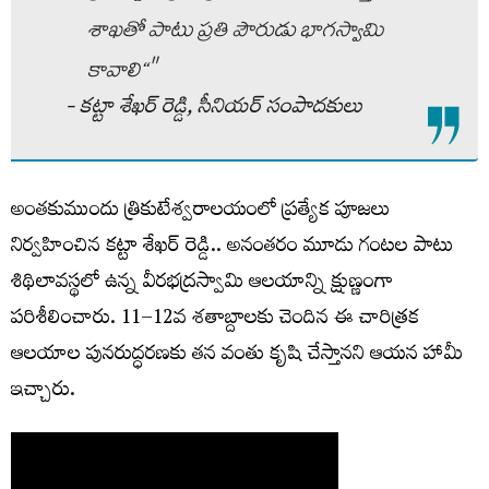
శాఖతో పాటు ప్రతి పౌరుడు భాగస్వామి
కావాలి‘‘"
- కట్టా శేఖర్‌ రెడ్డి, సీనియర్‌ సంపాదకులు
అంతకుముందు త్రికుటేశ్వరాలయంలో ప్రత్యేక పూజలు
నిర్వహించిన కట్టా శేఖర్ రెడ్డి.. అనంతరం మూడు గంటల పాటు
శిథిలావస్థలో ఉన్న వీరభద్రస్వామి ఆలయాన్ని క్షుణ్ణంగా
పరిశీలించారు. 11–12వ శతాబ్దాలకు చెందిన ఈ చారిత్రక
ఆలయాల పునరుద్ధరణకు తన వంతు కృషి చేస్తానని ఆయన హామీ
ఇచ్చారు.