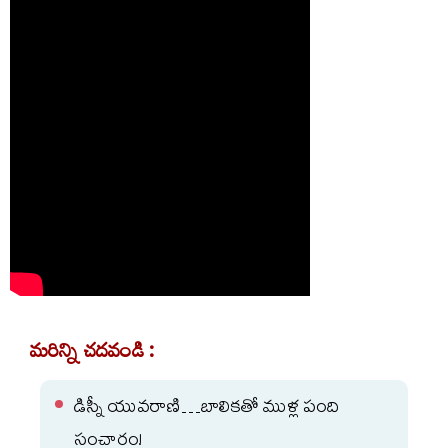
మరిన్ని చదవండి :
డిస్నీ యువరాణి…బాలికతో ముళ్ల పంది
సంచారం!