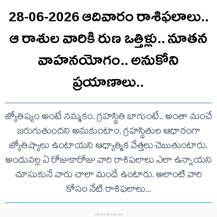
28-06-2026 ఆదివారం రాశిఫలాలు..
ఆ రాశుల వారికి రుణ ఒత్తిళ్లు.. నూతన
వాహనయోగం.. అనుకోని
ప్రయాణాలు..
జ్యోతిష్యం అంటే నమ్మకం. గ్రహస్థితి బాగుంటే.. అంతా మంచే
జరుగుతుందని అనుకుంటాం. గ్రహస్థితుల ఆధారంగా
జ్యోతిష్యాలు ఉంటాయని ఆధ్యాత్మిక వేత్తలు చెబుతుంటారు.
అందువ‌ల్ల ఏ రోజుకారోజు వారి రాశిఫ‌లాలు ఎలా ఉన్నాయ‌ని
చూసుకునే వారు చాలా మందే ఉంటారు. అలాంటి వారి
కోసం నేటి రాశిఫ‌లాలు...