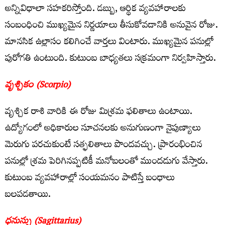
అన్నివిధాలా సహకరిస్తోంది. డబ్బు, ఆర్థిక వ్యవహారాలకు
సంబంధించి ముఖ్యమైన నిర్ణయాలు తీసుకోవడానికి అనువైన రోజు.
మానసిక ఉల్లాసం కలిగించే వార్తలు వింటారు. ముఖ్యమైన పనుల్లో
పురోగతి ఉంటుంది. కుటుంబ బాధ్యతలు సక్రమంగా నిర్వహిస్తారు.
వృశ్చికం (Scorpio)
వృశ్చిక రాశి వారికి ఈ రోజు మిశ్రమ ఫలితాలు ఉంటాయి.
ఉద్యోగంలో అధికారుల సూచనలకు అనుగుణంగా నైపుణ్యాలు
మెరుగు పరచుకుంటే సత్ఫలితాలు పొందవచ్చు. ప్రారంభించిన
పనుల్లో శ్రమ పెరిగినప్పటికీ మనోబలంతో ముందడుగు వేస్తారు.
కుటుంబ వ్యవహారాల్లో సంయమనం పాటిస్తే బంధాలు
బలపడతాయి.
ధనుస్సు (Sagittarius)