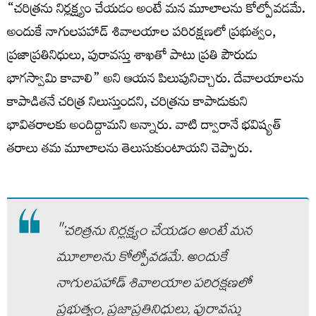
“చరిత్రను నిర్లక్ష్యం చేయడం అంటే మన మూలాలను కోల్పోవడమే.
అందుకే నాగులపహాడ్ శివాలయాల పరిరక్షణలో ప్రభుత్వం,
ప్రజాప్రతినిధులు, పురావస్తు శాఖతో పాటు ప్రతి పౌరుడు
భాగస్వామి కావాలి” అని ఆయన పిలుపునిచ్చారు. దేవాలయాలను
కాపాడితనే చరిత్ర నిలుస్తుందని, చరిత్రను కాపాడుకుని
భావితరాలకు అందిద్దామని అన్నారు. వాటి ద్వారానే భవిష్యత్‌
తరాలు తమ మూలాలను తెలుసుకుంటాయని చెప్పారు.
"’చరిత్రను నిర్లక్ష్యం చేయడం అంటే మన
మూలాలను కోల్పోవడమే. అందుకే
నాగులపహాడ్ శివాలయాల పరిరక్షణలో
ప్రభుత్వం, ప్రజాప్రతినిధులు, పురావస్తు