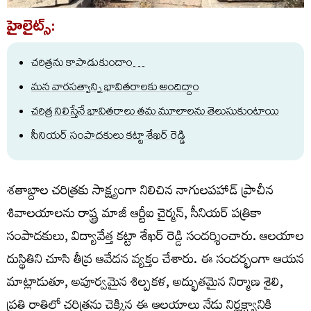
హైలైట్స్:
చరిత్రను కాపాడుకుందాం…
మన వారసత్వాన్ని భావితరాలకు అందిద్దాం
చరిత్ర నిలిస్తేనే భావితరాలు తమ మూలాలను తెలుసుకుంటాయి
సీనియర్ సంపాదకులు కట్టా శేఖర్ రెడ్డి
శతాబ్దాల చరిత్రకు సాక్ష్యంగా నిలిచిన నాగులపహాడ్ ప్రాచీన
శివాలయాలను రాష్ట్ర మాజీ ఆర్టీఐ చైర్మన్, సీనియర్ పత్రికా
సంపాదకులు, విద్యావేత్త కట్టా శేఖర్ రెడ్డి సందర్శించారు. ఆలయాల
దుస్థితిని చూసి తీవ్ర ఆవేదన వ్యక్తం చేశారు. ఈ సందర్భంగా ఆయన
మాట్లాడుతూ, అపూర్వమైన శిల్పకళ, అద్భుతమైన నిర్మాణ శైలి,
ప్రతి రాతిలో చరిత్రను చెక్కిన ఈ ఆలయాలు నేడు నిర్లక్ష్యానికి