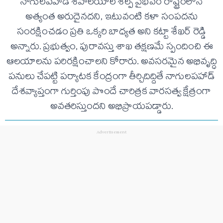
నాగులపహాడ్ శివాలయాల శిల్ప వైభవం రాష్ట్రంలోనే
అత్యంత అరుదైనదని, ఇటువంటి కళా సంపదను
సంరక్షించడం ప్రతి ఒక్కరి బాధ్యత అని కట్టా శేఖర్ రెడ్డి
అన్నారు. ప్రభుత్వం, పురావస్తు శాఖ తక్షణమే స్పందించి ఈ
ఆలయాలను పరిరక్షించాలని కోరారు. అవసరమైన అభివృద్ధి
పనులు చేపట్టి పర్యాటక కేంద్రంగా తీర్చిదిద్దితే నాగులపహాడ్
దేశవ్యాప్తంగా గుర్తింపు పొందే చారిత్రక వారసత్వ క్షేత్రంగా
అవతరిస్తుందని అభిప్రాయపడ్డారు.