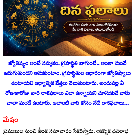
జ్యోతిష్యం అంటే నమ్మకం. గ్రహస్థితి బాగుంటే.. అంతా మంచే
జరుగుతుందని అనుకుంటాం. గ్రహస్థితుల ఆధారంగా జ్యోతిష్యాలు
ఉంటాయని ఆధ్యాత్మిక వేత్తలు చెబుతుంటారు. అందువ‌ల్ల ఏ
రోజుకారోజు వారి రాశిఫ‌లాలు ఎలా ఉన్నాయ‌ని చూసుకునే వారు
చాలా మందే ఉంటారు. అలాంటి వారి కోసం నేటి రాశిఫ‌లాలు…
మేషం
ప్రముఖుల నుంచి కీలక సమాచారం సేకరిస్తారు. ఆకస్మిక ధనలాభ