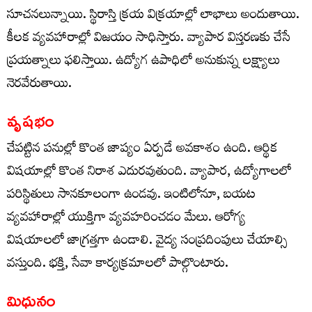
సూచనలున్నాయి. స్థిరాస్తి క్రయ విక్రయాల్లో లాభాలు అందుతాయి.
కీలక వ్యవహారాల్లో విజయం సాధిస్తారు. వ్యాపార విస్తరణకు చేసే
ప్రయత్నాలు ఫలిస్తాయి. ఉద్యోగ ఉపాధిలో అనుకున్న లక్ష్యాలు
నెరవేరుతాయి.
వృషభం
చేపట్టిన పనుల్లో కొంత జాప్యం ఏర్పడే అవకాశం ఉంది. ఆర్థిక
విషయాల్లో కొంత నిరాశ ఎదురవుతుంది. వ్యాపార, ఉద్యోగాలలో
పరిస్థితులు సానకూలంగా ఉండవు. ఇంటిలోనూ, బయట
వ్యవహారాల్లో యుక్తిగా వ్యవహరించడం మేలు. ఆరోగ్య
విషయాలలో జాగ్రత్తగా ఉండాలి. వైద్య సంప్రదింపులు చేయాల్సి
వస్తుంది. భక్తి, సేవా కార్యక్రమాలలో పాల్గొంటారు.
మిధునం