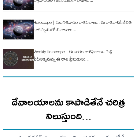
వ్యాపారంలో గ‌ణ‌నీయంగా లాభాలు..!
Horoscope | మంగ‌ళ‌వారం రాశిఫ‌లాలు.. ఈ రాశివారికి జీవిత
భాగ‌స్వామితో వివాదాలు..!
Weekly Horoscope | ఈ వారం రాశిఫ‌లాలు.. పెళ్లి
పీట‌లెక్క‌నున్న ఈ రాశి ప్రేమికులు..!
దేవాలయాలను కాపాడితేనే చరిత్ర
నిలుస్తుంది…