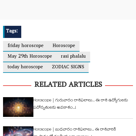
Tags:
friday horoscope
Horoscope
May 29th Horoscope
rasi phalalu
today horoscope
ZODIAC SIGNS
RELATED ARTICLES
Horoscope | గురువారం రాశిఫ‌లాలు.. ఈ రాశి ఉద్యోగుల‌కు
ప‌దోన్న‌తుల‌కు అవ‌కాశం..!
Horoscope | బుధ‌వారం రాశిఫ‌లాలు.. ఈ రాశివారికి