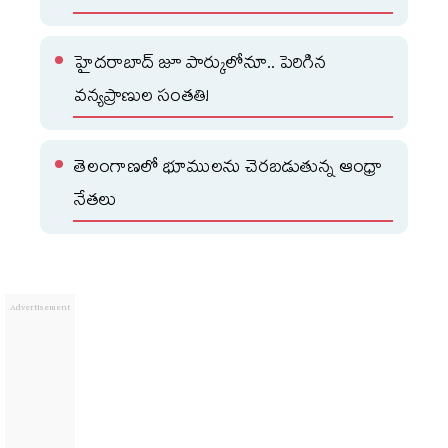
హైదరాబాద్ జూ పార్కులోనూ.. పెరిగిన
వన్యప్రాణుల సంతతి!
తెలంగాణలో భూములను చెరబడుతున్న ఆంధ్రా
నేతలు