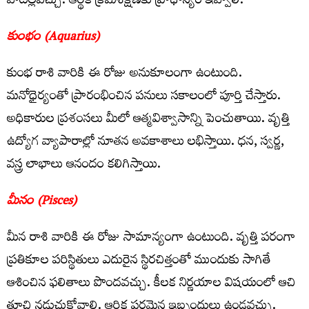
వాటిల్లవచ్చు. ఆర్థిక క్రమశిక్షణకు ప్రాధాన్యం ఇవ్వాలి.
కుంభం (Aquarius)
కుంభ రాశి వారికి ఈ రోజు అనుకూలంగా ఉంటుంది.
మనోధైర్యంతో ప్రారంభించిన పనులు సకాలంలో పూర్తి చేస్తారు.
అధికారుల ప్రశంసలు మీలో ఆత్మవిశ్వాసాన్ని పెంచుతాయి. వృత్తి
ఉద్యోగ వ్యాపారాల్లో నూతన అవకాశాలు లభిస్తాయి. ధన, స్వర్ణ,
వస్త్ర లాభాలు ఆనందం కలిగిస్తాయి.
మీనం (Pisces)
మీన రాశి వారికి ఈ రోజు సామాన్యంగా ఉంటుంది. వృత్తి పరంగా
ప్రతికూల పరిస్థితులు ఎదురైన స్థిరచిత్తంతో ముందుకు సాగితే
ఆశించిన ఫలితాలు పొందవచ్చు. కీలక నిర్ణయాల విషయంలో ఆచి
తూచి నడుచుకోవాలి. ఆర్థిక పరమైన ఇబ్బందులు ఉండవచ్చు.