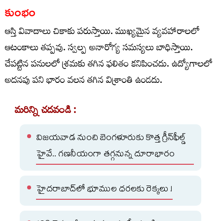
కుంభం
ఆస్తి వివాదాలు చికాకు పరుస్తాయి. ముఖ్యమైన వ్యవహారాలలో
ఆటంకాలు తప్పవు. స్వల్ప అనారోగ్య సమస్యలు బాధిస్తాయి.
చేపట్టిన పనులలో శ్రమకు తగిన ఫలితం కనిపించదు. ఉద్యోగాలలో
అదనపు పని భారం వలన తగిన విశ్రాంతి ఉండదు.
మరిన్ని చదవండి :
విజయవాడ నుంచి బెంగళూరుకు కొత్త గ్రీన్‌ఫీల్డ్‌
హైవే.. గణనీయంగా తగ్గనున్న దూరాభారం
హైదరాబాద్‌లో భూముల ధరలకు రెక్కలు !