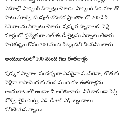
ఎకరాల్లో పార్కింగ్ ఏర్పాట్లు చేశారు. పార్కింగ్ ఏరియాలతో
పాటు ఘాట్స్, టెంపుల్ తదితర ప్రాంతాలలో 200 సీసీ
కెమెరాలను ఏర్పాటు చేశారు. పుష్కర స్నానాలకు వెళ్లే
మార్గంలో ప్రత్యేకంగా ఎల్.ఈ.డీ లైట్లను ఏర్పాటు చేశారు.
పారిశుద్ధ్యం కోసం 300 మంది సిబ్బందిని నియమించారు.
అందుబాటులో 100 మంది గజ ఈతగాళ్లు
పుష్కర స్నానాల సందర్భంగా ఎవరైనా మునిగినా, లోతుకు
వెళ్లినా కాపాడేందుకు వంద మంది గజ ఈతగాళ్లను
అందుబాటులో ఉండాలని ఆదేశించారు. వీరే కాకుండా సేఫ్టీ
బోట్స్, లైఫ్ రింగ్స్, ఎస్.డీ.ఆర్.ఎఫ్ బృందాలు
పనిచేయనున్నాయి.