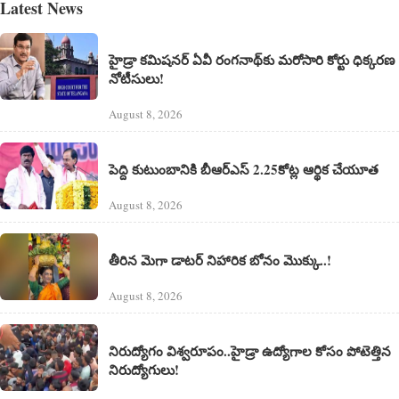
Latest News
హైడ్రా కమిషనర్ ఏవీ రంగనాథ్‌కు మరోసారి కోర్టు ధిక్కరణ
నోటీసులు!
August 8, 2026
పెద్ది కుటుంబానికి బీఆర్ఎస్ 2.25కోట్ల ఆర్థిక చేయూత
August 8, 2026
తీరిన మెగా డాటర్ నిహారిక బోనం మొక్కు..!
August 8, 2026
నిరుద్యోగం విశ్వరూపం..హైడ్రా ఉద్యోగాల కోసం పోటెత్తిన
నిరుద్యోగులు!