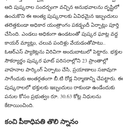
ఆది పుష్కరాల సందర్భంగా వచ్చిన అనుభవాలను దృష్టిలో
ఉంచుకొని ఈ అంత్య పుష్కరాలకు ఏవిధమైన ఇబ్బందులు
తలెత్తకుండా అధికార యంత్రాంగం పకడ్బందీ ఏర్పాట్లు పూర్తి
చేసింది. ఎండలు అధికంగా ఉండటంతో పుష్కర ఘాట్ల వద్ద
కాయర్ మ్యాట్లు, చలువ పందిళ్లు వేయడంతోపాటు..
ఓఆర్ఎస్ ప్యాకెట్లను విరివిగా అందుబాటులో పెట్టారు. భక్తుల
సౌకర్యార్థం పుష్కర ఘాట్ పరిసరాల్లోని 23 ప్రాంతాల్లో
వాహనాల పార్కింగ్ ఏర్పాటు చేసి, ప్రయాణాలు సజావుగా
సాగేందుకు అంతర్గతంగా బీ.టి రోడ్ల నిర్మాణాన్ని చేపట్టారు. ఈ
పుష్కరాలలో భక్తులకు ఇబ్బందులు రాకుండా ఉండేందుకు
పనుల కోసం ప్రభుత్వం రూ. 30.63 కోట్ల నిధులను
కేటాయించింది.
కంచి పీఠాధిపతి తొలి స్నానం