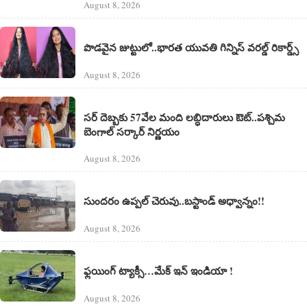
August 8, 2026
పొడవైన జుట్టులో..భారత యువతి గిన్నిస్ వరల్డ్ రికార్డ్స్
August 8, 2026
సర్ దెబ్బకు 57వేల మంది లబ్ధిదారులు ఔట్..పశ్చిమ
బెంగాల్ సర్కార్ నిర్ణయం
August 8, 2026
సుందరం ఉప్పల్ చెరువు..బస్టాండ్ అధ్వాన్నం!!
August 8, 2026
ఫ్లయింగ్ ట్యాక్సీ…మేక్ ఇన్ ఇండియా !
August 8, 2026