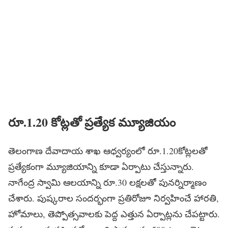
రూ.1.20 కోట్లతో ప్రత్యేక మ్యూజియం
తెలంగాణ దేవాదాయ శాఖ ఆధ్వర్యంలో రూ.1.20కోట్లలతో
ప్రత్యేకంగా మ్యూజియాన్ని కూడా ఏర్పాటు చేస్తున్నారు.
నాగేంద్ర స్వామి ఆలయాన్ని రూ.30 లక్షలతో పునర్నిర్మాణం
చేశారు. పుష్కరాల సందర్భంగా ప్రతిరోజూ నిర్వహించే హారతి,
హోమాలు, తెప్పోత్సవాలకు పెద్ద ఎత్తున ఏర్పాట్లను చేపట్టారు.