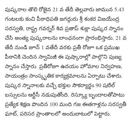
పుష్కరాల తొలి రోజైన 21 వ తేదీ తెల్లవారు జామున 5.43
గంటలకు కంచి పీఠాధిపతి జగద్గురు శ్రీ శంకర విజయేంద్ర
సరస్వతి, రాష్ట్ర గవర్నర్ శివ ప్రతాప్ శుక్లా పుష్కర స్నానం
చేసి అంత్య పుష్కరాలను లాంఛనంగా ప్రారంభిస్తారు. 21 వ
తేదీ నుండి జూన్ 1 వతేదీ వరకు ప్రతీ రోజూ ఒక ప్రముఖ
పీఠానికి చెందిన స్వామిజీ ఈ పుష్కారాల్లో పాల్గొని పుణ్య
స్నానం చేస్తారు. ప్రతీరోజూ ఉదయం హోమాల నిర్వహణ,
సాయంత్రం సాంస్కృతిక కార్యక్రమాలను ఏర్పాటు చేశారు.
పుష్కర స్నానాలకు వచ్చే భక్తుల సౌకర్యార్థం 90 షటిల్
బస్సులను ఆర్టీసీ నడుపుతోంది. రెస్క్యూ బృందాలతోపాటు
ప్రత్యేక శిక్షణ పొందిన 100 మంది గజ ఈతగాళ్లను సరస్వతీ
ఘాట్, పరిసర ప్రాంతాలలో అందుబాటులో పెట్టారు.