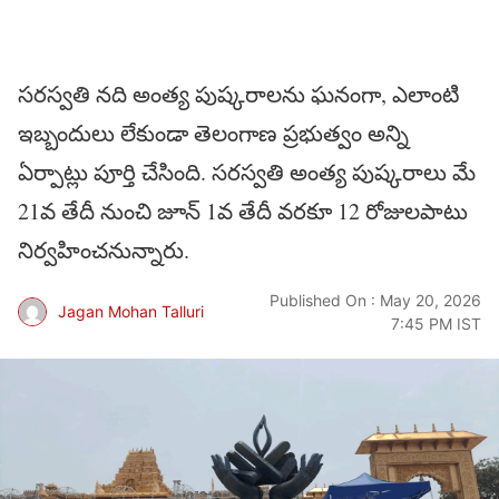
సరస్వతి నది అంత్య పుష్కరాలను ఘనంగా, ఎలాంటి
ఇబ్బందులు లేకుండా తెలంగాణ ప్రభుత్వం అన్ని
ఏర్పాట్లు పూర్తి చేసింది. సరస్వతి అంత్య పుష్కరాలు మే
21వ తేదీ నుంచి జూన్‌ 1వ తేదీ వరకూ 12 రోజులపాటు
నిర్వహించనున్నారు.
Published On : May 20, 2026
Jagan Mohan Talluri
7:45 PM IST