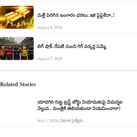
మళ్లీ పెరిగిన బంగారం ధరలు..ఇక పైపైకేనా..!
August 8, 2026
బిగ్ షాక్..రేపటి నుంచి గిగ్ వర్కర్ల సమ్మె
August 7, 2026
Related Stories
యాదగిరి గుట్ట ట్రస్ట్‌ బోర్డు నియామకంపై విమర్శల
వెల్లువ.. మంత్రికి తెలియకుండా నియమించారా?
July 1, 2026 | విధాత ప్రత్యేకం