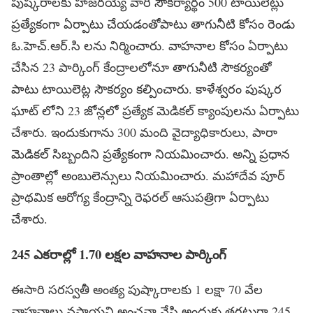
పుష్కరాలకు హాజరయ్యే వారి సౌకర్యార్థం 500 టాయిలెట్లు
ప్రత్యేకంగా ఏర్పాటు చేయడంతోపాటు తాగునీటి కోసం రెండు
ఓ.హెచ్.ఆర్.సి లను నిర్మించారు. వాహనాల కోసం ఏర్పాటు
చేసిన 23 పార్కింగ్ కేంద్రాలలోనూ తాగునీటి సౌకర్యంతో
పాటు టాయిలెట్ల సౌకర్యం కల్పించారు. కాళేశ్వరం పుష్కర
ఘాట్ లోని 23 జోన్లలో ప్రత్యేక మెడికల్ క్యాంపులను ఏర్పాటు
చేశారు. ఇందుకుగాను 300 మంది వైద్యాధికారులు, పారా
మెడికల్ సిబ్బందిని ప్రత్యేకంగా నియమించారు. అన్ని ప్రధాన
ప్రాంతాల్లో అంబులెన్సులు నియమించారు. మహాదేవ పూర్
ప్రాథమిక ఆరోగ్య కేంద్రాన్ని రెఫరల్ ఆసుపత్రిగా ఏర్పాటు
చేశారు.
245 ఎకరాల్లో 1.70 లక్షల వాహనాల పార్కింగ్
ఈసారి సరస్వతీ అంత్య పుష్కారాలకు 1 లక్షా 70 వేల
వాహనాలు వస్తాయని అంచనా వేసి అందుకు తగ్గట్లుగా 245