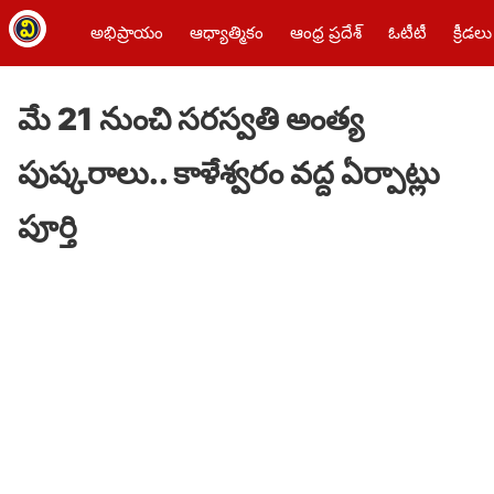
అభిప్రాయం
ఆధ్యాత్మికం
ఆంధ్ర ప్రదేశ్
ఓటీటీ
క్రీడలు
మే 21 నుంచి సరస్వతి అంత్య
పుష్కరాలు.. కాళేశ్వరం వద్ద ఏర్పాట్లు
పూర్తి