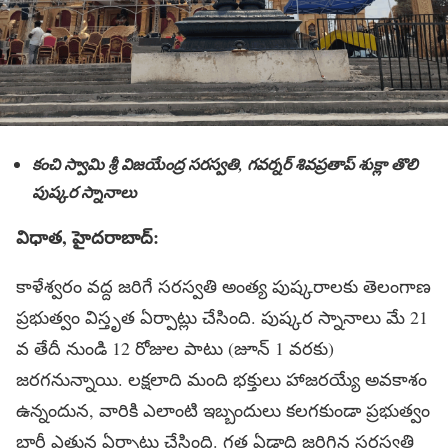
కంచి స్వామి శ్రీ విజయేంద్ర సరస్వతి, గవర్నర్ శివప్రతాప్ శుక్లా తొలి
పుష్కర స్నానాలు
విధాత, హైదరాబాద్:
కాళేశ్వరం వద్ద జరిగే సరస్వతి అంత్య పుష్కరాలకు తెలంగాణ
ప్రభుత్వం విస్తృత ఏర్పాట్లు చేసింది. పుష్కర స్నానాలు మే 21
వ తేదీ నుండి 12 రోజుల పాటు (జూన్ 1 వరకు)
జరగనున్నాయి. లక్షలాది మంది భక్తులు హాజరయ్యే అవకాశం
ఉన్నందున, వారికి ఎలాంటి ఇబ్బందులు కలగకుండా ప్రభుత్వం
భారీ ఎత్తున ఏర్పాట్లు చేసింది. గత ఏడాది జరిగిన సరస్వతి