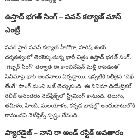
ఉస్తాద్ భగత్ సింగ్ – పవన్ కల్యాణ్ మాస్
ఎంట్రీ
పవర్ స్టార్ పవన్ కల్యాణ్ హీరోగా, హరీష్ శంకర్
దర్శకత్వంలో తెరకెక్కుతున్న భారీ చిత్రం ఉస్తాద్ భగత్ సింగ్.
‘గబ్బర్ సింగ్’ తర్వాత ఈ కాంబినేషన్ మళ్లీ రావడంతో
సినిమాపై భారీ అంచనాలు ఏర్పడ్డాయి. ఇప్పటికే రిలీజైన ‘దేఖ్
లేంగే’ సాంగ్ మంచి బజ్ తెచ్చుకుంది. ఈ సినిమా థియేట్రికల్
రిలీజ్ అనంతరం నెట్‌ఫ్లిక్స్‌లో స్ట్రీమింగ్ కానుంది. తెలుగు,
తమిళం, హిందీ, మలయాళం, కన్నడ భాషల్లో అందుబాటులోకి
రానుందని నెట్‌ఫ్లిక్స్ స్పష్టం చేసింది.
ప్యారడైజ్ – నాని రా అండ్ రస్టిక్ అవతారం