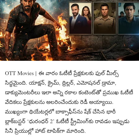
OTT Movies | ఈ వారం ఓటీటీ ప్రేక్షకులకు ఫుల్ మీల్స్
సిద్ధమైంది. యాక్షన్, క్రైమ్, థ్రిల్లర్, ఎమోషనల్ డ్రామా,
డాక్యుమెంటరీలు ఇలా అన్ని రకాల కంటెంట్‌తో ప్రముఖ ఓటీటీ
వేదికలు ప్రేక్షకులను అలరించేందుకు రెడీ అయ్యాయి.
ముఖ్యంగా థియేటర్లలో బాక్సాఫీస్‌ను షేక్ చేసిన భారీ
బ్లాక్‌బస్టర్ ‘ధురంధర్ 2’ ఓటీటీ స్ట్రీమింగ్‌కు రావడం ఇప్పుడు
సినీ ప్రియుల్లో హాట్ టాపిక్‌గా మారింది.