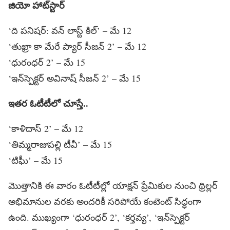
జియో హాట్‌స్టార్
‘ది పనిషర్: వన్ లాస్ట్ కిల్’ – మే 12
‘తుఖ్రా కా మేరే ప్యార్ సీజన్ 2’ – మే 12
‘ధురంధర్ 2’ – మే 15
‘ఇన్‌స్పెక్టర్ అవినాష్ సీజన్ 2’ – మే 15
ఇతర ఓటీటీలో చూస్తే..
‘కాళిదాస్ 2’ – మే 12
‘తిమ్మరాజుపల్లి టీవీ’ – మే 15
‘టిఘీ’ – మే 15
మొత్తానికి ఈ వారం ఓటీటీల్లో యాక్షన్ ప్రేమికుల నుంచి థ్రిల్లర్
అభిమానుల వరకు అందరికీ సరిపోయే కంటెంట్ సిద్ధంగా
ఉంది. ముఖ్యంగా ‘ధురంధర్ 2’, ‘కర్తవ్య’, ‘ఇన్‌స్పెక్టర్