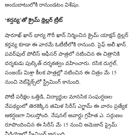
అందుబాటులోకి రానుండటం విశేషం.
‘కర్తవ్య’తో క్రైమ్ థ్రిల్లర్ ట్రీట్
షారూఖ్ ఖాన్ భార్య గౌరీ ఖాన్ నిర్మించిన క్రైమ్ యాక్షన్ థ్రిల్లర్
క‌ర్త‌వ్య‌ కూడా ఈ వారమే ఓటీటీలోకి రానుంది. సైఫ్ అలీ ఖాన్
పవర్‌ఫుల్ పోలీస్ ఆఫీసర్ పాత్రలో నటించిన ఈ చిత్రానికి
దర్శకుడు పుల్కిత్ దర్శకత్వం వహించారు. రసిక దుగ్గల్,
సంజయ్ మిశ్రా కీలక పాత్రల్లో నటించిన ఈ చిత్రం మే 15
నుంచి నెట్‌ఫ్లిక్స్‌లో స్ట్రీమింగ్ కానుంది.
పోటీ పరీక్షల ఒత్తిడి, విద్యార్థుల మానసిక సంఘర్షణల
నేపథ్యంలో తెరకెక్కిన తమిళ సిరీస్ ఎగ్జామ్ ఈ వారం ప్రత్యేక
ఆకర్షణగా నిలుస్తోంది. నేషనల్ అవార్డు గ్రహీత ఎ. సర్గుణం
రూపొందించిన ఈ సిరీస్ మే 15 నుంచి అమెజాన్ ప్రైమ్
వీడియోలో స్ట్రీమింగ్ కానుంది.