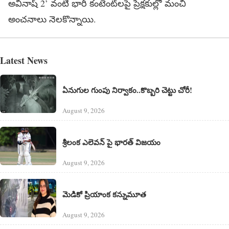
అవినాష్ 2’ వంటి భారీ కంటెంట్‌లపై ప్రేక్షకుల్లో మంచి
అంచనాలు నెలకొన్నాయి.
Latest News
ఏనుగుల గుంపు నిర్వాకం..కొబ్బరి చెట్టు చోరీ!
August 9, 2026
శ్రీలంక ఎలెవన్‌ పై భారత్ విజయం
August 9, 2026
మెడికో ప్రియాంక కన్నుమూత
August 9, 2026