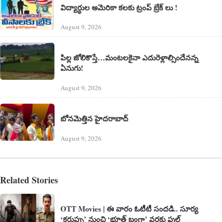
విద్యార్ధుల అమెరికా కలకు ట్రంప్ బ్రేక్ లు !
August 9, 2026
పిల్ల జోలికొస్తే…మంటలకైనా ఎదురెళ్లాల్సిందేనన్న
ఏనుగు!
August 9, 2026
బోనమెత్తిన హైదరాబాద్
August 9, 2026
Related Stories
OTT Movies | ఈ వారం ఓటీటీ సందడి.. సూర్య
‘కరుప్పు’ నుంచి ‘భూత్ బంగ్లా’ వరకు ఫుల్‌