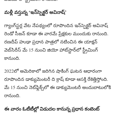
మళ్లీ వస్తున్న ‘ఇన్‌స్పెక్టర్ అవినాష్’
గ్యాంగ్‌స్టర్ల వేట నేపథ్యంలో రూపొందిన ఇన్‌స్పెక్ట‌ర్ అవినాష్‌
రెండో సీజన్ కూడా ఈ వారమే ప్రేక్షకుల ముందుకు రానుంది.
ర‌ణ‌దీప్ హుఢా ప్రధాన పాత్రలో నటించిన ఈ యాక్షన్
వెబ్‌సిరీస్ మే 15 నుంచి జియో హాట్‌స్టార్‌లో స్ట్రీమింగ్
కానుంది.
2022లో అమెరికాలో జరిగిన షాకింగ్ ఘటన ఆధారంగా
రూపొందిన డాక్యుమెంటరీ ది క్రాష్‌ కూడా ఆసక్తి రేకెత్తిస్తోంది.
మే 15 నుంచి నెట్‌ఫ్లిక్స్‌లో ఈ డాక్యుమెంటరీ అందుబాటులోకి
రానుంది.
ఈ వారం ఓటీటీల్లో విడుదల కానున్న ప్రధాన కంటెంట్