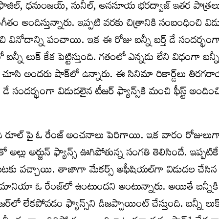
ఫాజిల్‌, ధనుంజయ్‌, సునీల్‌, అనసూయ భరద్వాజ్‌ ఇతర పాత్రల
 సంగీతం అందిస్తున్నారు. ఇప్ప‌టి వ‌ర‌కు చిత్రానికి సంబంధించి విడ
 మంచి వినోదాన్ని పంచాయి. ఇక ఈ రోజు బ‌న్నీ బర్త్ డే సంద‌ర్భంగా
న్నీ లుక్ కేక పెట్టిస్తుంది. గ‌తంలో ఎన్న‌డు లేని విధంగా బ‌న్న
ారం చూసి అంద‌రు షాక్‌లో ఉన్నారు. ఈ సినిమా రికార్డ్‌లు తిర‌గ
 డే సంద‌ర్భంగా విడుద‌లైన టీజ‌ర్ ఫ్యాన్స్‌కి మంచి ఫీస్ట్ అందిం
ప 2 ది రూల్ పై ఓ రేంజ్ అంచనాలు పెరిగాయి. ఇక వారం రోజులుగ
కు వ‌చ్చాయి. తాజాగా మేక‌ర్స్ అఫీషియ‌ల్‌గా విడుద‌ల చేసిన 
్ప‌2 మానియా ఓ రేంజ్‌లో ఉంటుంద‌ని అంటున్నారు. అయితే బ‌న్నీకి
‌లో లేక‌పోవ‌డం ఫ్యాన్స్‌ని డిజ‌ప్పాయింట్ చేస్తుంది. బ‌న్నీ లుక