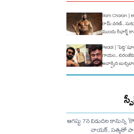
Ram Charan | లాం
రామ్ చ‌ర‌ణ్‌.. స
ముందు రీఛార్జ్ కా
Peddi | ‘పెద్ది’ ష
గాయం.. చిరంజీవి
అవాక్కైన బుచ్చిబా
స్
ఆగస్టు 7న విడుదల కానున్న 'క
నాయక్, సత్యతో పాట