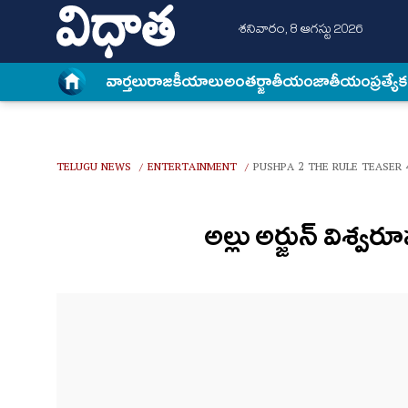
శనివారం, 8 ఆగస్టు 2026
వార్త‌లు
రాజకీయాలు
అంత‌ర్జాతీయం
జాతీయం
ప్రత్యే
TELUGU NEWS
ENTERTAINMENT
PUSHPA 2 THE RULE TEASER 
/
/
అల్లు అర్జున్ విశ్వ‌ర