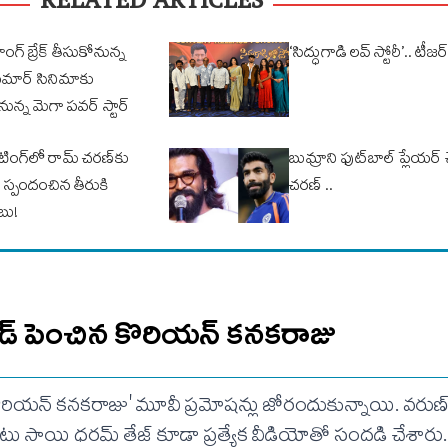
RELATED ARTICLES
గ్ బ్రేక్ తీసుకోనున్న
‘సిద్ధుగాడి లవ్ స్టోరీ’.. టీజర
ుకుమార్ సినిమాకు
నున్న మెగా పవర్ స్టార్
ూటింగ్‌లో రామ్ చరణ్‌కు
బుమ్రాని ఫుట్‌బాల్ ప్లేయర్
 స్పందంచిన తీరుకి
చరణ్ ..
బు!
పీడ్ పెంచిన కొరియన్ కనకరాజు
ొరియన్ కనకరాజు' మూవీ ప్రమోషన్లు జోరందుకున్నాయి. వరుణ్ త
ు సాయి ధరమ్ తేజ్ కూడా ప్రత్యేక వీడియోతో సందడి చేశారు.