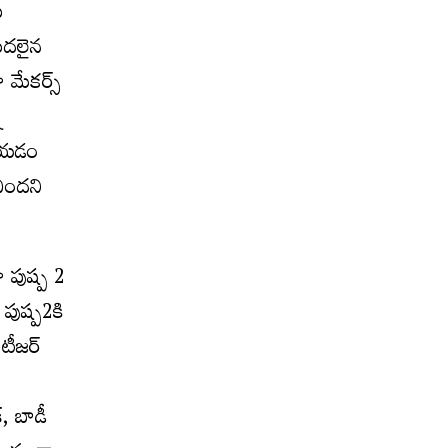
ు
ుద‌లైన
 మేక‌ర్స్
ీ
‌రాయడం
చిందని
ా పుష్ప 2
టీజ‌ర్
్, బాడీ