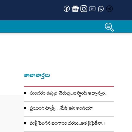
తాజావార్తలు
సుందరం ఉప్పల్ చెరువు..బస్టాండ్ అధ్వాన్నం!!
ఫ్లయింగ్ ట్యాక్సీ…మేక్ ఇన్ ఇండియా !
మళ్లీ పెరిగిన బంగారం ధరలు..ఇక పైపైకేనా..!