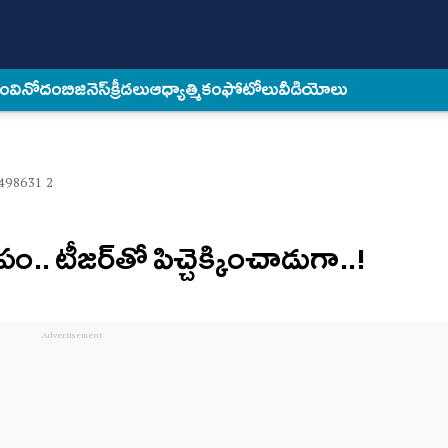
కం
వినోదం
బిజినెస్
క్రీడలు
ఆధ్యాత్మికం
ఫోటోలు
వీడియోలు
498631 2
ూపం.. టీజ‌ర్‌తో పిచ్చెక్కించాడుగా..!