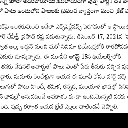
ర్ అన్నీ కూడా అదిరిపోయాయి.ఇదిలాఉండ‌గా పుష్ప పార్ట్‌1 దేశ వ్
ాటు అందులోని పాట‌ల‌కు ప్ర‌పంచ వ్యాప్తంగా మంచి క్రేజ్ వ‌
్‌పై అంత‌కుమించి అనేలా ఎక్స్‌పెక్టేష‌న్స్ పెర‌గ‌డంతో ఆ స్థాయి
్ దేవీశ్రీ ప్ర‌సాద్ క‌ష్ట ప‌డుతున్నాడు. డిసెంబర్ 17, 2021న ‘ప
వాత అల్లు అర్జున్ నుంచి మరో సినిమా థియేటర్లలోకి రాక‌పోవ‌
 ఎదురు చూస్తున్నారు. ఈ మూవీని ఆగ‌స్ట్ 15న థియేట‌ర్స్‌లోకి
 తనకు నేషనల్ అవార్డుతో పాటు ఎంతో పేరు తీసుకు వచ్చిన పుష్
‌ప‌డ్డారు. సుమారు రెండేళ్లుగా ఆయ‌న ఈ మూవీ కోసం హార్డ్ వ‌ర్క్
న్ని తెలుగుతో పాటు హిందీ, తమిళ, కన్నడ, మలయాళ భాషల్లో సిని
స్ భాషల్లో అనువదించే అవకాశం కూడా ఉంది.మొన్న‌టి వ‌ర‌కు బ‌న్
ి. పుష్ప త‌ర్వాత ఆయ‌న క్రేజ్ ఎల్ల‌లు దాటింద‌నే చెప్పాలి.