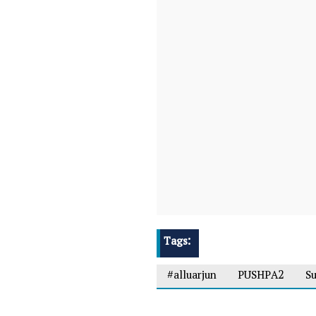
Tags:
#alluarjun
PUSHPA2
S