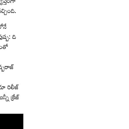
యాప్తంగా
చ్చింది.
లోనే
ుష్ప: ది
డంతో
ప‌రాజ్
మా రిలీజ్
నీ క్రేజ్