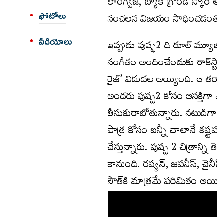
లాంగ్వేజ్, బ్యాక్ గ్రౌండ్ స్కో
సంచ‌ల‌న విజ‌యం సాధించ‌డంతో ప
ఫోటోలు
వీడియోలు
ఇప్పుడు పుష్ఫ‌2 ది రూల్ మ్యూజిక
సంగీతం అందించేందుకు రాక్‌స్టార
రైజ్’ విడుదల అయ్యింది. ఆ తర్
అంద‌రు పుష్ప‌2 కోసం ఆస‌క్తిగా
తీసుకురాబోతున్నారు. నటుడిగా
పాత్ర కోసం బ‌న్నీ చాలానే క‌ష్ట
చేస్తున్నారు. పుష్ప 2 చిత్రా
కానుంది. రష్యన్, జపనీస్, చైనీ
సౌత్‌కి మాత్రమే ప‌రిమితం అయింద