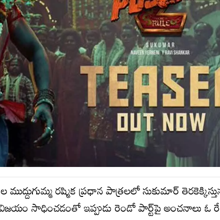
 ముద్దుగుమ్మ ర‌ష్మిక ప్ర‌ధాన పాత్ర‌ల‌లో సుకుమార్ తెర‌కెక్కిస్తున్
 పెద్ద విజ‌యం సాధించ‌డంతో ఇప్పుడు రెండో పార్ట్‌పై అంచ‌నాలు ఓ ర