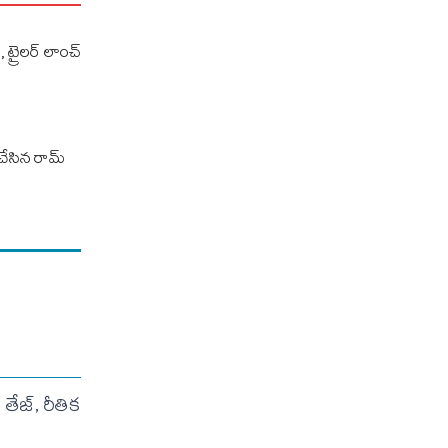
్, ట్రైలర్ లాంచ్
 చేసిన‌ రామ్
ేజ్, రీతిక