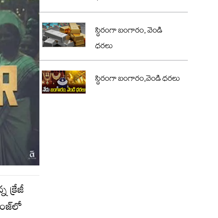
స్థిరంగా బంగారం, వెండి
ధరలు
స్థిరంగా బంగారం,వెండి ధరలు
న క్రేజీ
ేంజ్‌లో