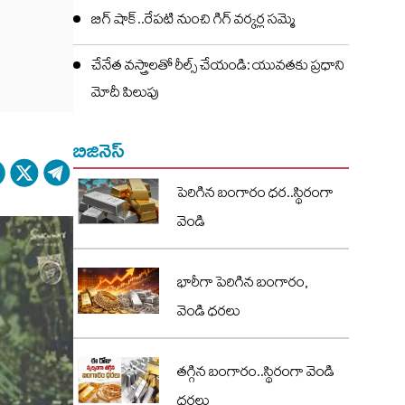
బిగ్ షాక్..రేపటి నుంచి గిగ్ వర్కర్ల సమ్మె
చేనేత వస్త్రాలతో రీల్స్ చేయండి: యువతకు ప్రధాని
మోదీ పిలుపు
బిజినెస్
పెరిగిన బంగారం ధర..స్థిరంగా
వెండి
భారీగా పెరిగిన బంగారం,
వెండి ధరలు
తగ్గిన బంగారం..స్థిరంగా వెండి
ధరలు