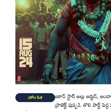
ఐకాన్ స్టార్ అల్లు అర్జున్, అందాల
హోం పేజీ
ప్రాజెక్ట్ పుష్ప‌2. తొలి పార్ట్