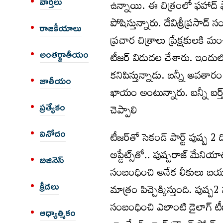
వార్త‌లు
ఉన్నాయి. ఈ చిత్రంలో ఫహాద్‌ 
పోషిస్తున్నారు. దేవిశ్రీప్రసాద్
రాజకీయాలు
ప్ర‌చార చిత్రాలు ప్రేక్ష‌కుల‌కి
అంత‌ర్జాతీయం
టీజ‌ర్ విడుదల చేశారు. ఇందులో బ‌
క‌నిపిస్తున్నాడు. బ‌న్నీ అవ‌త
జాతీయం
ఖాయం అంటున్నారు. బ‌న్నీ బ‌ర్త్
చెప్పాలి
ప్రత్యేకం
వినోదం
టీజ‌ర్‌తో సెకండ్ పార్ట్ పుష్
అప్డేట్స్‏తో.. పుష్పరాజ్ మేనియాతో అల్లు అర్జున్ ఫ్యాన్స్ ఊగిపోతున్న సంగతి తెలిసిందే. ఇప్ప‌టికే పుష్ప‌2కి
బిజినెస్
సంబంధించి అనేక లీకులు బ‌య‌ట‌
క్రీడలు
మాత్రం పిచ్చెక్కిస్తుంది. పుష
సంబంధించి ఎలాంటి డైలాగ్ టీజ‌ర్
ఆధ్యాత్మికం