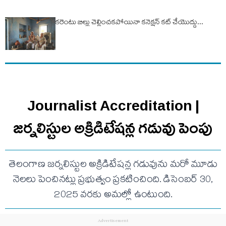
కరెంటు బిల్లు చెల్లించకపోయినా కనెక్షన్ కట్ చేయొద్దు...
Journalist Accreditation |
జర్నలిస్టుల అక్రిడిటేషన్ల గడువు పెంపు
తెలంగాణ జర్నలిస్టుల అక్రిడిటేషన్ల గడువును మరో మూడు
నెలలు పెంచినట్లు ప్రభుత్వం ప్రకటించింది. డిసెంబర్ 30,
2025 వరకు అమల్లో ఉంటుంది.