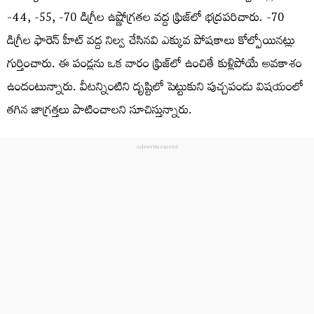
-44, -55, -70 డిగ్రీల ఉష్ణోగ్రతల వద్ద ఫ్రిజ్‌లో భద్రపరిచారు. -70
డిగ్రీల ఫారెన్ హీట్ వద్ద నిల్వ చేసినవి ఎక్కువ పోషకాలు కోల్పోయినట్లు
గుర్తించారు. ఈ పండ్లను ఒక వారం ఫ్రిజ్‌లో ఉంచితే కుళ్లిపోయే అవకాశం
ఉందంటున్నారు. వీటన్నింటిని దృష్టిలో పెట్టుకుని పుచ్చపండు విషయంలో
తగిన జాగ్రత్తలు పాటించాలని సూచిస్తున్నారు.