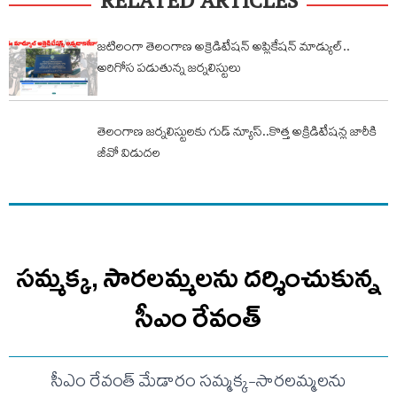
RELATED ARTICLES
జటిలంగా తెలంగాణ అక్రెడిటేషన్ అప్లికేషన్ మాడ్యుల్..
అరిగోస పడుతున్న జర్నలిస్టులు
తెలంగాణ జర్నలిస్టులకు గుడ్ న్యూస్..కొత్త అక్రిడిటేషన్ల జారీకి
జీవో విడుదల
సమ్మక్క, సారలమ్మలను దర్శించుకున్న
సీఎం రేవంత్
సీఎం రేవంత్ మేడారం సమ్మక్క-సారలమ్మలను