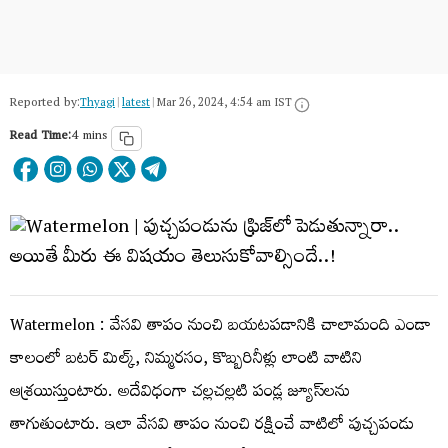
Reported by:
Thyagi
|
latest
|
Mar 26, 2024, 4:54 am IST
Read Time:
4 mins
Watermelon : వేసవి తాపం నుంచి బయటపడానికి చాలామంది ఎండా
కాలంలో బటర్‌ మిల్క్‌, నిమ్మరసం, కొబ్బరినీళ్లు లాంటి వాటిని
ఆశ్రయిస్తుంటారు. అదేవిధంగా చల్లచల్లటి పండ్ల జ్యూస్‌లను
తాగుతుంటారు. ఇలా వేసవి తాపం నుంచి రక్షించే వాటిలో పుచ్చపండు