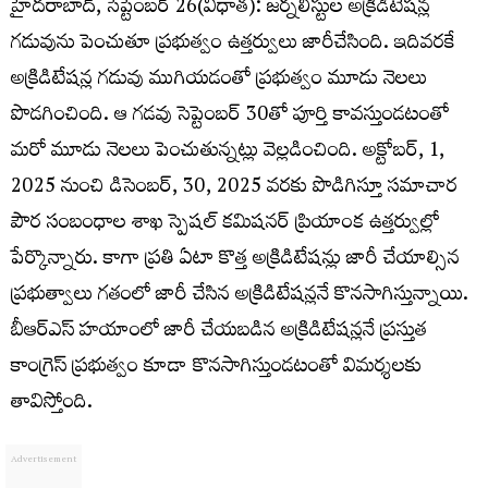
హైదరాబాద్, సెప్టెంబర్ 26(విధాత): జర్నలిస్టుల అక్రిడిటేషన్ల
గడువును పెంచుతూ ప్రభుత్వం ఉత్తర్వులు జారీచేసింది. ఇదివరకే
అక్రిడిటేషన్ల గడువు ముగియడంతో ప్రభుత్వం మూడు నెలలు
పొడగించింది. ఆ గడవు సెప్టెంబర్ 30తో పూర్తి కావస్తుండటంతో
మరో మూడు నెలలు పెంచుతున్నట్లు వెల్లడించింది. అక్టోబర్, 1,
2025 నుంచి డిసెంబర్, 30, 2025 వరకు పొడిగిస్తూ సమాచార
పౌర సంబంధాల శాఖ స్పెషల్ కమిషనర్ ప్రియాంక ఉత్తర్వుల్లో
పేర్కొన్నారు. కాగా ప్రతి ఏటా కొత్త అక్రిడిటేషన్లు జారీ చేయాల్సిన
ప్రభుత్వాలు గతంలో జారీ చేసిన అక్రిడిటేషన్లనే కొనసాగిస్తున్నాయి.
బీఆర్ఎస్ హయాంలో జారీ చేయబడిన అక్రిడిటేషన్లనే ప్రస్తుత
కాంగ్రెస్ ప్రభుత్వం కూడా కొనసాగిస్తుండటంతో విమర్శలకు
తావిస్తోంది.