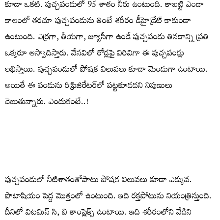
కూడా ఒకటి. పుచ్చపండులో 95 శాతం నీరు ఉంటుంది. కాబట్టి ఎండా
కాలంలో తరచూ పుచ్చపండును తింటే శరీరం డీహైడ్రేట్‌ కాకుండా
ఉంటుంది. ఎర్రగా, తీయగా, జ్యూసీగా ఉండే పుచ్చపండు తినడాన్ని ప్రతి
ఒక్కరూ ఆస్వాదిస్తారు. వేసవిలో రోడ్లపై విరివిగా ఈ పుచ్చపండ్లు
లభిస్తాయి. పుచ్చపండులో పోషక విలువలు కూడా మెండుగా ఉంటాయి.
అయితే ఈ పండును రిఫ్రిజిరేటర్‌లో పట్టకూడదని నిపుణులు
చెబుతున్నారు. ఎందుకంటే..!
పుచ్చపండులో నీటిశాతంతోపాటు పోషక విలువలు కూడా ఎక్కువ.
పొటాషియం పెద్ద మొత్తంలో ఉంటుంది. ఇది రక్తపోటును నియంత్రిస్తుంది.
దీనిలో విటమిన్ సి, బి కాంప్లెక్స్ ఉంటాయి. ఇది శరీరంలోని వేడిని