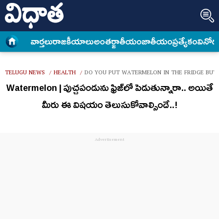
వార్త‌లు
రాజకీయాలు
అంత‌ర్జాతీయం
జాతీయం
ప్రత్యేకం
వినోద
TELUGU NEWS
HEALTH
DO YOU PUT WATERMELON IN THE FRIDGE BUT
/
/
Watermelon | పుచ్చపండును ఫ్రిజ్‌లో పెడుతున్నారా.. అయితే
మీరు ఈ విషయం తెలుసుకోవాల్సిందే..!