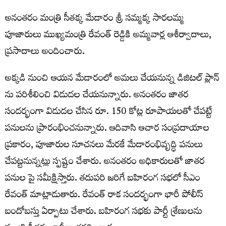
అనంతరం మంత్రి సీతక్క మేడారం శ్రీ సమ్మక్క సారలమ్మ
పూజారులు ముఖ్యమంత్రి రేవంత్ రెడ్డికి అమ్మవార్ల ఆశీర్వాదాలు,
ప్రసాదాలు అందించారు.
అక్కడి నుంచి ఆయన మేడారంలో అమలు చేయనున్న డిజిటల్ ప్లాన్
ను పరిశీలించి విడుదల చేయనున్నారు. అనంతరం జాతర
సందర్భంగా విడుదల చేసిన రూ. 150 కోట్ల రూపాయలతో చేపట్టే
పనులను ప్రారంభించనున్నారు. ఆదివాసి ఆచార సంప్రదాయాల
ప్రకారం, పూజారుల సూచనలు మేరకే మేడారంభివృద్ధి పనులు
చేపట్టనున్నట్లు స్పష్టం చేశారు. అనంతరం అధికారులతో జాతర
పనుల పై సమీక్షిస్తారు. తదుపరి జరిగే బహిరంగ సభలో సీఎం
రేవంత్ మాట్లాడుతారు. రేవంత్ రాక సందర్భంగా భారీ పోలీస్
బందోబస్తు ఏర్పాటు చేశారు. బహిరంగ సభకు పార్టీ శ్రేణులను