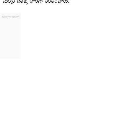
మంత్రి సీతక్క భారీగా తరలించారు.
Tags:
medaram jatara
revanth reddy
Revanth Reddy Visits Medaram