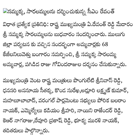
విధాత ప్రత్యేక ప్రతినిధి: రాష్ట్ర ముఖ్యమంత్రి ఏ.రేవంత్ రెడ్డి మేడారం
శ్రీ సమ్మక్క సారలమ్మలను బుధవారం సందర్శించారు. ములుగు
జిల్లా పర్యటన కు వచ్చిన సందర్భంగా అమ్మవార్లకు 68
కేజీలనిలువెత్తు బంగారం సమర్పించి, శ్రీ సమ్మక్క సారలమ్మ
అమ్మవార్ల, పగిడిద రాజు గోవిందరాజుల దర్శనం చేసుకున్నారు.
ముఖ్యమంత్రి వెంట రాష్ట్ర మంత్రులు పొంగులేటి శ్రీనివాస్ రెడ్డి,
ధనసరి అనసూయ సీతక్క, కొండ సురేఖ,అడ్లూరి లక్ష్మణ్ కుమార్,
మహబూబాబాద్, వరంగల్ పార్లమెంటు సభ్యులు పోరిక బలరాం
నాయక్, ఎమ్మెల్యేలు కడియం శ్రీహరి, నాయిని రాజేందర్ రెడ్డి,
కెఆర్ నాగరాజు,రేవూరి ప్రకాష్ రెడ్డి, భూక్య మురళి నాయక్,
తదితరులు పాల్గొన్నారు.