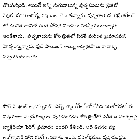
తొలగిస్తుంది. అయితే ఇన్ని సుగుణాలున్న పుచ్చపండును ఫ్రిజ్‌లో
పెట్టకూడదని ఆరోగ్య నిపుణులు చెబుతున్నారు. పుచ్చకాయను రిఫ్రిజిరేటర్
లో ఉంచితే దానిలో ఉండే పోషక విలువలు నశిస్తాయంటున్నారు.
అంతేకాదు.. పుచ్చకాయను కోసి ఫ్రిజ్‌లో పెడితే మరింత ప్రమాదమని
హెచ్చరిస్తున్నారు. ఫుడ్‌ పాయిజన్ అయ్యి ఆస్పత్రిపాలు కావాల్సి
వస్తుందంటున్నారు.
సౌత్ సెంట్రల్ అగ్రికల్చరల్ రిసెర్చ్ ల్యాబోరేటరీలో చేసిన పరిశోధనలో ఈ
విషయాలు వెల్లడయ్యాయి. పుచ్చపండును కోసి ఫ్రిజ్‌లో పెడితే ఆ ముక్కలపై
బ్యాక్టీరియా పెరిగే ప్రమాదం ఉందని తేలింది. అది తినడం వల్ల
ఆరోగ్యానికి హాని కలిగే అవకాశం ఉంది. పరిశోధకులు పుచ్చపండ్లను