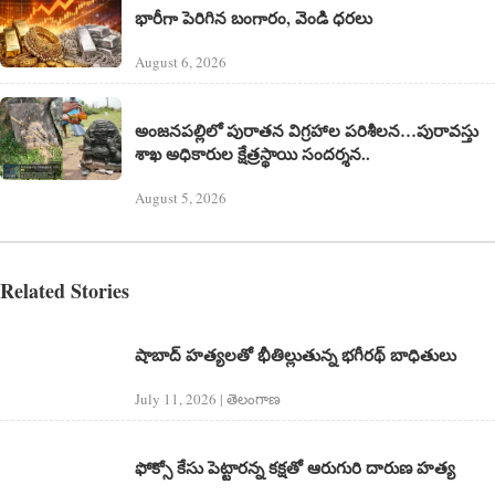
భారీగా పెరిగిన బంగారం, వెండి ధరలు
August 6, 2026
అంజనపల్లిలో పురాతన విగ్రహాల పరిశీలన…పురావస్తు
శాఖ అధికారుల క్షేత్రస్థాయి సందర్శన..
August 5, 2026
Related Stories
షాబాద్ హత్యలతో భీతిల్లుతున్న భగీరథ్ బాధితులు
July 11, 2026 | తెలంగాణ‌
ఫోక్సో కేసు పెట్టారన్న కక్షతో ఆరుగురి దారుణ హత్య