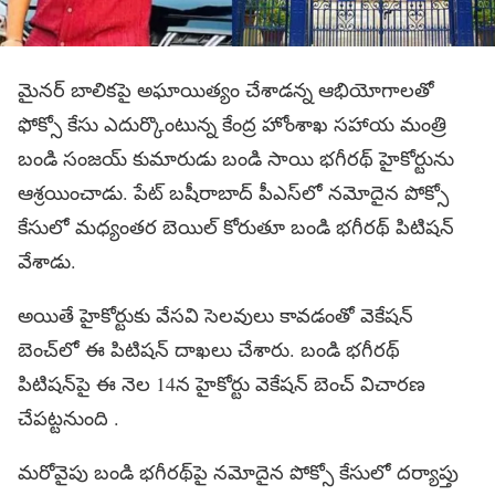
మైనర్ బాలికపై అఘాయిత్యం చేశాడన్న ఆభియోగాలతో
ఫోక్సో కేసు ఎదుర్కొంటున్న కేంద్ర హోంశాఖ సహాయ మంత్రి
బండి సంజయ్ కుమారుడు బండి సాయి భగీరథ్ హైకోర్టును
ఆశ్రయించాడు. పేట్ బషీరాబాద్ పీఎస్‌లో నమోదైన పోక్సో
కేసులో మధ్యంతర బెయిల్ కోరుతూ బండి భగీరథ్ పిటిషన్
వేశాడు.
అయితే హైకోర్టుకు వేసవి సెలవులు కావడంతో వెకేషన్
బెంచ్‌లో ఈ పిటిషన్ దాఖలు చేశారు. బండి భగీరథ్
పిటిషన్‌పై ఈ నెల 14న హైకోర్టు వెకేషన్ బెంచ్ విచారణ
చేపట్టనుంది .
మరోవైపు బండి భగీరథ్‌పై నమోదైన పోక్సో కేసులో దర్యాప్తు