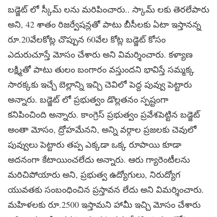
బడ్జెట్ లో స్కీమ్ లను మరిపించారు.. స్కామ్ లకు తెరలేపారు
అని, 42 శాతం రిజర్వేషన్లతో పాటు బీసీలకు ఏటా ఇస్తానన్న
రూ.20వేలకోట్ల చొప్పున 60వేల కోట్ల బడ్జెట్ కోసం
ఎదురుచూస్తే మోసం చేశారు అని విమర్శించారు. కళ్యాణ
లక్ష్మితో పాటు తులం బంగారం వస్తుందని భావిస్తే సమ్మక్క
సారక్కకు ఇచ్చే బెల్లాన్ని ఇచ్చి చెవిలో పెద్ద పువ్వు పెట్టారు
అన్నారు. బడ్జెట్ లో ప్రభుత్వం డొల్లతనం స్పష్టంగా
కనిపించింది అన్నారు. కాంగ్రెస్ ప్రభుత్వం ప్రవేశపెట్టిన బడ్జెట్
అంతా మోసం, ద్రోహమేనని, అన్ని వర్గాల ప్రజలకు చెవులో
పువ్వులు పెట్టారు తప్ప ఎక్కడా ఒక్క రూపాయి కూడా
అదనంగా కేటాయించలేదు అన్నారు. ఆరు గ్యారెంటీలను
మరిచిపోయారు అని, ప్రభుత్వ ఉద్యోగులు, నిరుద్యోగ
యువతకు సంబంధించిన ప్రస్తావన లేదు అని విమర్శించారు.
మహిళలకు రూ.2500 ఇస్తామని హామీ ఇచ్చి మోసం చేశారు