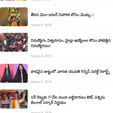
తీరిన మెగా డాటర్ నిహారిక బోనం మొక్కు..!
August 8, 2026
నిరుద్యోగం విశ్వరూపం..హైడ్రా ఉద్యోగాల కోసం పోటెత్తిన
నిరుద్యోగులు!
August 8, 2026
పొడవైన జుట్టులో..భారత యువతి గిన్నిస్ వరల్డ్ రికార్డ్స్
August 8, 2026
సర్ దెబ్బకు 57వేల మంది లబ్ధిదారులు ఔట్..పశ్చిమ
బెంగాల్ సర్కార్ నిర్ణయం
August 8, 2026