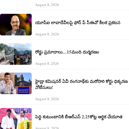
August 8, 2026
యూపీఐ లావాదేవీలపై ఫోన్ పే సీఈవో కీలక ప్రకటన
August 8, 2026
రోడ్డు ప్రమాదాలు…15మంది దుర్మరణం
August 8, 2026
హైడ్రా కమిషనర్ ఏవీ రంగనాథ్‌కు మరోసారి కోర్టు ధిక్కరణ
నోటీసులు!
August 8, 2026
పెద్ది కుటుంబానికి బీఆర్ఎస్ 2.25కోట్ల ఆర్థిక చేయూత
August 8, 2026