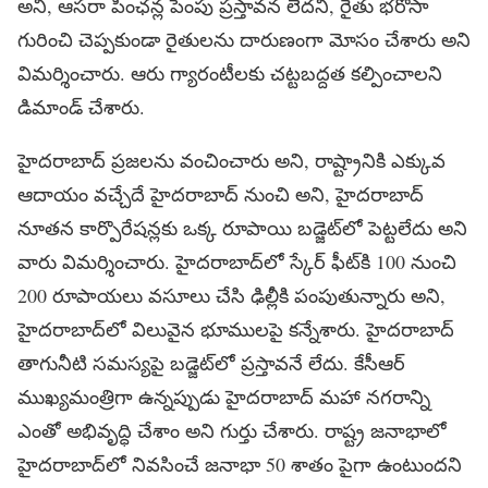
అని, ఆసరా పింఛన్ల పెంపు ప్రస్తావన లేదని, రైతు భరోసా
గురించి చెప్పకుండా రైతులను దారుణంగా మోసం చేశారు అని
విమర్శించారు. ఆరు గ్యారంటీలకు చట్టబద్దత కల్పించాలని
డిమాండ్ చేశారు.
హైదరాబాద్ ప్రజలను వంచించారు అని, రాష్ట్రానికి ఎక్కువ
ఆదాయం వచ్చేదే హైదరాబాద్ నుంచి అని, హైదరాబాద్
నూతన కార్పొరేషన్లకు ఒక్క రూపాయి బడ్జెట్‌లో పెట్టలేదు అని
వారు విమర్శించారు. హైదరాబాద్‌లో స్కేర్ ఫీట్‌కి 100 నుంచి
200 రూపాయలు వసూలు చేసి ఢిల్లీకి పంపుతున్నారు అని,
హైదరాబాద్‌లో విలువైన భూములపై కన్నేశారు. హైదరాబాద్
తాగునీటి సమస్యపై బడ్జెట్‌లో ప్రస్తావనే లేదు. కేసీఆర్
ముఖ్యమంత్రిగా ఉన్నప్పుడు హైదరాబాద్ మహా నగరాన్ని
ఎంతో అభివృద్ధి చేశాం అని గుర్తు చేశారు. రాష్ట్ర జనాభాలో
హైదరాబాద్‌లో నివసించే జనాభా 50 శాతం పైగా ఉంటుందని