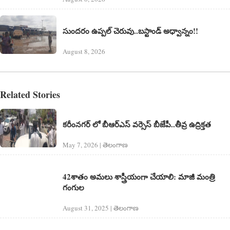
సుందరం ఉప్పల్ చెరువు..బస్టాండ్ అధ్వాన్నం!!
August 8, 2026
Related Stories
కరీంనగర్ లో బీఆర్ఎస్ వర్సెస్ బీజేపీ..తీవ్ర ఉద్రిక్తత
May 7, 2026 | తెలంగాణ‌
42శాతం అమలు శాస్త్రీయంగా చేయాలి: మాజీ మంత్రి
గంగుల
August 31, 2025 | తెలంగాణ‌