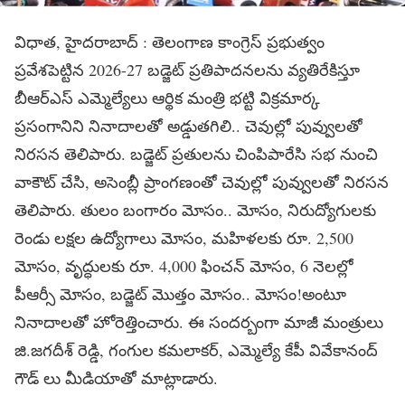
విధాత, హైదరాబాద్ : తెలంగాణ కాంగ్రెస్ ప్రభుత్వం
ప్రవేశపెట్టిన 2026-27 బడ్జెట్ ప్రతిపాదనలను వ్యతిరేకిస్తూ
బీఆర్ఎస్ ఎమ్మెల్యేలు ఆర్థిక మంత్రి భట్టి విక్రమార్క
ప్రసంగానిని నినాదాలతో అడ్డుతగిలి.. చెవుల్లో పువ్వులతో
నిరసన తెలిపారు. బడ్జెట్‌ ప్రతులను చింపిపారేసి సభ నుంచి
వాకౌట్ చేసి, అసెంబ్లీ ప్రాంగణంతో చెవుల్లో పువ్వులతో నిరసన
తెలిపారు. తులం బంగారం మోసం.. మోసం, నిరుద్యోగులకు
రెండు లక్షల ఉద్యోగాలు మోసం, మహిళలకు రూ. 2,500
మోసం, వృద్ధులకు రూ. 4,000 ఫించన్ మోసం, 6 నెలల్లో
పీఆర్సీ మోసం, బడ్జెట్ మొత్తం మోసం.. మోసం!అంటూ
నినాదాలతో హోరెత్తించారు. ఈ సందర్బంగా మాజీ మంత్రులు
జి.జగదీశ్ రెడ్డి, గంగుల కమలాకర్, ఎమ్మెల్యే కేపీ వివేకానంద్
గౌడ్ లు మీడియాతో మాట్లాడారు.