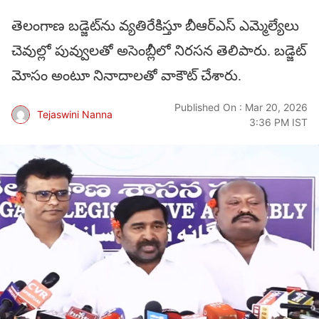
తెలంగాణ బడ్జెట్‌ను వ్యతిరేకిస్తూ బీఆర్ఎస్ ఎమ్మెల్యేలు
చెవుల్లో పువ్వులతో అసెంబ్లీలో నిరసన తెలిపారు. బడ్జెట్
మోసం అంటూ నినాదాలతో వాకౌట్ చేశారు.
Published On : Mar 20, 2026
Tejaswini Nanna
3:36 PM IST