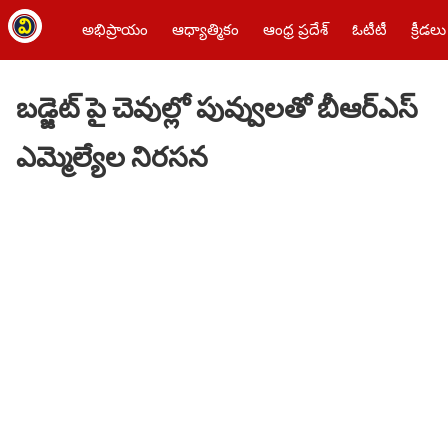
అభిప్రాయం
ఆధ్యాత్మికం
ఆంధ్ర ప్రదేశ్
ఓటీటీ
క్రీడలు
బడ్జెట్ పై చెవుల్లో పువ్వులతో బీఆర్ఎస్
ఎమ్మెల్యేల నిరసన