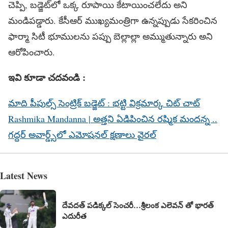
చెప్పి, బడ్జెట్‌లో ఒక్క రూపాయి కేటాయించలేదు అని
మండిపడ్డారు. కేసీఆర్ ముఖ్యమంత్రిగా ఉన్నప్పుడు సేకరించిన
ఫార్మా సిటీ భూములను పప్పు బెల్లాల్లా అమ్ముతున్నారు అని
ఆరోపించారు.
ఇవి కూడా చదవండి :
మాది పీపుల్స్ సెంట్రిక్ బడ్జెట్ : భట్టి విక్రమార్క చిట్ చాట్
Rashmika Mandanna | అత్తని ఏడిపించిన రష్మిక మందన్న ..
గద్దర్ అవార్డ్స్‌లో ఎమోషనల్ క్షణాలు వైరల్
Latest News
దేవదత్ పడిక్కల్‌ సెంచరీ…శ్రీలంక ఎలెవన్ తో భారత్
ఎదురీత