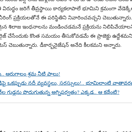
తి విరుద్ధం జరిగే తీవ్రస్థాయి కార్యకలాపాలే భూమిని క్రమంగా వేడెక్క
రింగ్‌ ప్రక్రియలతోనే ఈ పరిస్థితిని నివారించవచ్చని చెబుతున్న
 శిలాజ ఇంధనాలను మండించడమనే ప్రక్రియను నిలిపివేయాలని స
్‌ చేసేందుకు కొంత సమయం తీసుకోవడమే ఈ ప్రాజెక్టు ఉద్దేశమని ఏఆర్‌ఐ
్‌ సైమెస్‌ చెబుతున్నారు. డీకార్బనైజేషన్‌ అనేది కీలకమని అన్నారు.
ు.. ఆరుగాలం శ్రమ నీటి పాలు!
డిపై ఒకప్పుడు నదీ వ్యవస్థలు, సరస్సులు!.. భూమిలాంటి వాతావ
వేల గుడ్లను పొదుగుతున్న అగ్నిపర్వతం? ఎక్కడ.. ఆ కథేంటి?