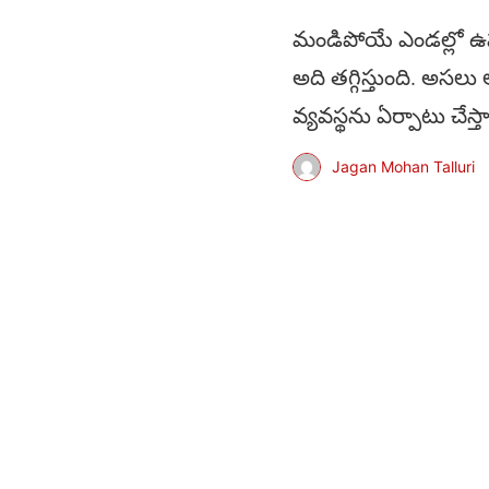
మండిపోయే ఎండల్లో ఉప
అది తగ్గిస్తుంది. అసలు 
వ్యవస్థను ఏర్పాటు చేస్తా
Jagan Mohan Talluri