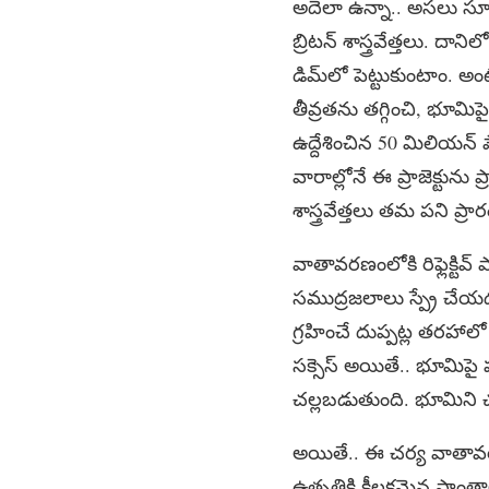
అదెలా ఉన్నా.. అసలు సూర్య
బ్రిటన్‌ శాస్త్రవేత్తలు. దా
డిమ్‌లో పెట్టుకుంటాం. అం
తీవ్రతను తగ్గించి, భూమిపై ఉష
ఉద్దేశించిన 50 మిలియన్‌ 
వారాల్లోనే ఈ ప్రాజెక్టు
శాస్త్రవేత్తలు తమ పని ప్ర
వాతావరణంలోకి రిఫ్లెక్టి
సముద్రజలాలు స్ప్రే చేయ
గ్రహించే దుప్పట్ల తరహ
సక్సెస్‌ అయితే.. భూమిపై
చల్లబడుతుంది. భూమిని చల
అయితే.. ఈ చర్య వాతావరణ
ఉత్పత్తికి కీలకమైన ప్రాం