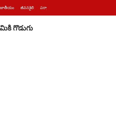
జాతీయం
జీవనశైలి
పర్యాటకం
తెలంగాణ‌
పాలిటిక్స్
ఫోటోలు
ికి గొడుగు