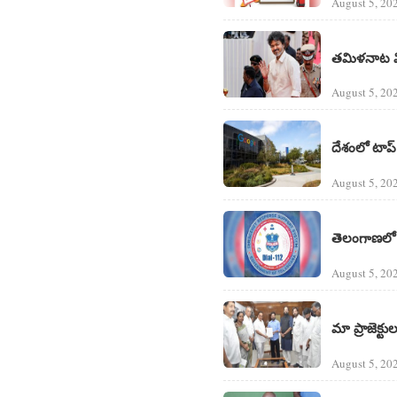
August 5, 20
తమిళనాట విజ
August 5, 20
దేశంలో టాప్
August 5, 20
తెలంగాణలో 
August 5, 20
మా ప్రాజెక్ట
August 5, 20