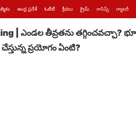
త్మికం
ఆంధ్ర ప్రదేశ్
ఓటీటీ
క్రీడలు
క్రైమ్‌
గాసిప్స్
గ్యాలరీ
g | ఎండల తీవ్రతను తగ్గించవచ్చా? భూమ
్‌ చేస్తున్న ప్రయోగం ఏంటి?