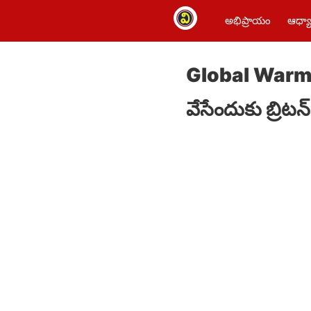
అభిప్రాయం
ఆధ్యా
Global Warmin
వేసేందుకు బ్రిటన