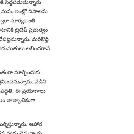
కి సిద్ధపడుతున్నారు
న్నది. మనం ఇంట్లో దీపాలను
్వారా సూర్యకాంతి
ానికి బ్రిటిష్‌ ప్రభుత్వం
పట్టనున్నారు. మరికొద్ది
ారి అనుమతులు లభించగానే
వంతంగా మార్చేందుకు
మించనున్నారు. వేడిని
ద్ధతి. ఈ ప్రయోగాలు
తలం తాత్కాలికంగా
శిస్తున్నారు. ఆహార
్యక్తం చేస్తున్నారు.