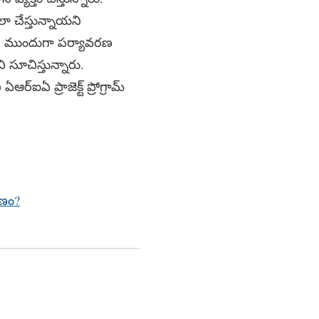
ేలా చేస్తున్నాయని
ారు. ముందుగా పర్యావరణ
ూచిస్తున్నారు.
ఏ ప్రాజెక్ట్‌ ప్రోగ్రామ్‌
రణం?