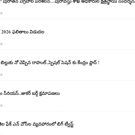
 పురాతన విగ్రహాల పరిశీలన…పురావస్తు శాఖ అధికారుల క్షేత్రస్థాయి సందర్శన.
26
ెట్ 2026 ఫలితాలు విడుదల
26
ిల్లుకు నో చెప్పిన రాహుల్..స్పెషల్ సెషన్ కు కేంద్రం ప్లాన్ !
26
రం సీరియస్..జుకర్ బర్గ్ క్షమాపణలు
26
ల ఫేక్ ఎన్ వోసీల వ్యవహారంలో బిగ్ ట్వీస్ట్