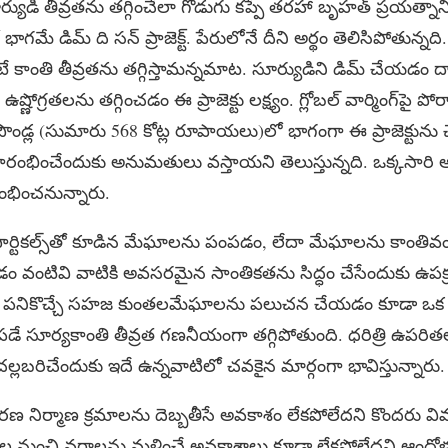
ుడి తీవ్రతను తగ్గించేలా గొడుగు కప్పే తరహా బృహత్‌ ప్రయత్నాని
నిలో భాగమే డిమ్‌ ది సన్‌ ప్రాజెక్ట్‌. పేరులోనే దీని అర్థం తెలిసిపోతు
టే కాంతి తీవ్రతను తగ్గిస్తామన్నమాట. సూర్యుడిని డిమ్‌ చేయడం ద
్ణోగ్రతలను తగ్గించడం ఈ ప్రాజెక్టు లక్ష్యం. గ్లోబల్‌ వార్మింగ్‌పై పోరాట
పౌండ్ల (సుమారు 568 కోట్ల రూపాయలు)లో భాగంగా ఈ ప్రాజెక్టును చే
ను ప్రారంభించేందుకు అనుమతులు వస్తాయని తెలుస్తున్నది. ఒక్కస
ారంభించనున్నారు.
వ్‌ పార్టికల్స్‌తో కూడిన మేఘాలను పంపడం, లేదా మేఘాలను కాంతి
డం వంటివి వాటికి అవసరమైన సాంతికతను సిద్ధం చేసేందుకు ఉపక్ర
ాలో పనికొచ్చే సహజ కుంతలమేఘాలను పలుచన చేయడం కూడా ఒక ప
 పడే సూర్యకాంతి తీవ్రత గణనీయంగా తగ్గిపోతుంది. ధరిత్రి ఉపరి
్లబరిచేందుకు ఇదే ఉన్నవాటిలో చవకైన మార్గంగా భావిస్తున్నారు.
 నిర్మాణ క్రమాలను దెబ్బతీసే అవకాశం లేకపోలేదని కొందరు విమర్
తాల నుంచి వర్షాలను మళ్లించే అవకాశాలు కూడా లేకపోలేదని ఆందోళన వ