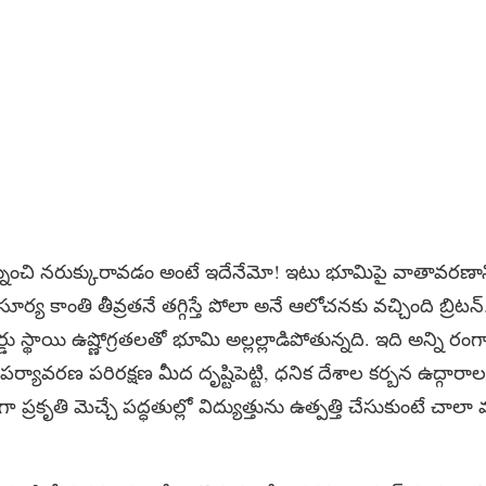
ుంచి నరుక్కురావడం అంటే ఇదేనేమో! ఇటు భూమిపై వాతావరణాన్న
ర్య కాంతి తీవ్రతనే తగ్గిస్తే పోలా అనే ఆలోచనకు వచ్చింది బ్రిటన్‌.
 స్థాయి ఉష్ణోగ్రతలతో భూమి అల్లల్లాడిపోతున్నది. ఇది అన్ని రంగాల
 పర్యావరణ పరిరక్షణ మీద దృష్టిపెట్టి, ధనిక దేశాల కర్బన ఉద్గార
్రకృతి మెచ్చే పద్ధతుల్లో విద్యుత్తును ఉత్పత్తి చేసుకుంటే చాలా 