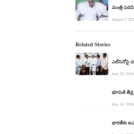
మంత్రి పదవి 
August 5, 20
Related Stories
ఎల్‌నినోపై య
July 30, 2026 |
భూమికి తీవ్
July 18, 2026 |
భారత్‌కు ఐఎం