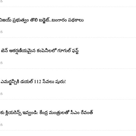
26
య్ ప్రభుత్వం తొలి బడ్జెట్‌..బంగారం పథకాలు
26
 టెన్ ఆకర్షణీయమైన కంపెనీలలో గూగుల్‌ ఫస్ట్‌
26
ఎమర్జన్సీకి డయల్ 112 సేవలు షురు!
26
ులకు క్లియరెన్స్ ఇవ్వండి: కేంద్ర మంత్రులతో సీఎం రేవంత్
26