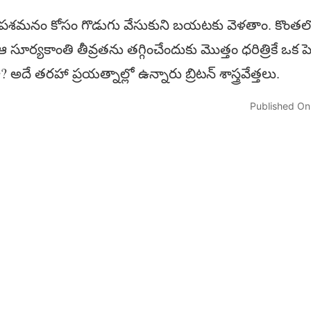
శమనం కోసం గొడుగు వేసుకుని బయటకు వెళతాం. కొంతలో క
ఆ సూర్యకాంతి తీవ్రతను తగ్గించేందుకు మొత్తం ధరిత్రికే ఒక ప
? అదే తరహా ప్రయత్నాల్లో ఉన్నారు బ్రిటన్‌ శాస్త్రవేత్తలు.
Published On