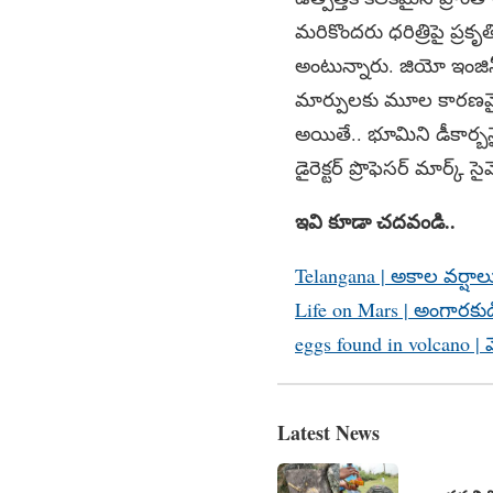
మరికొందరు ధరిత్రిపై ప్రకృ
అంటున్నారు. జియో ఇంజినీ
మార్పులకు మూల కారణమైన
అయితే.. భూమిని డీకార్బనైజ
డైరెక్టర్‌ ప్రొఫెసర్‌ మార్క
ఇవి కూడా చదవండి..
Telangana | అకాల వర్షాల
Life on Mars | అంగారకు
eggs found in volcano | 
Latest News