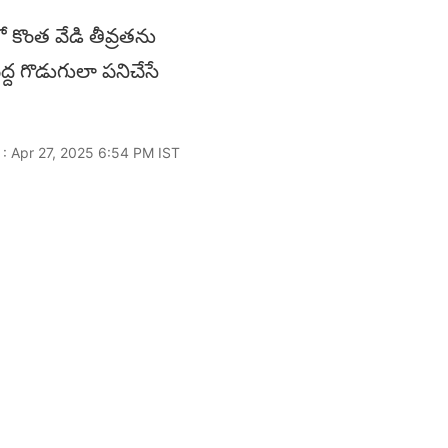
ొంత వేడి తీవ్రతను
ెద్ద గొడుగులా పనిచేసే
 : Apr 27, 2025 6:54 PM IST