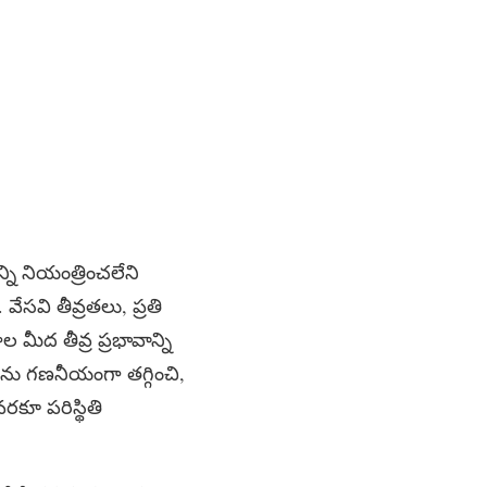
ి నియంత్రించలేని
 వేసవి తీవ్రతలు, ప్రతి
 మీద తీవ్ర ప్రభావాన్ని
ాలను గణనీయంగా తగ్గించి,
వరకూ పరిస్థితి