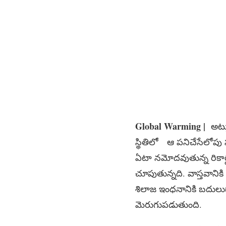
Global Warming |
అట్న
స్థితిలో ఆ పనిచేసేలోపు సూ
ఏటా నమోదవుతున్న రికార్డు
చూపుతున్నది. వాస్తవానికి
శిలాజ ఇంధనానికి బదులుగా ప
మెరుగుపడుతుంది.