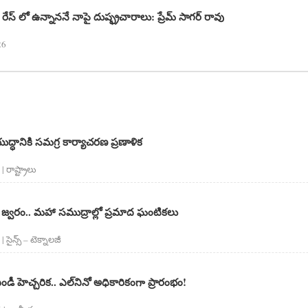
రేస్ లో ఉన్నాననే నాపై దుష్ఫ్రచారాలు: ప్రేమ్ సాగర్ రావు
26
ుద్ధానికి సమగ్ర కార్యాచరణ ప్రణాళిక
 రాష్ట్రాలు
ర జ్వరం.. మహా సముద్రాల్లో ప్రమాద ఘంటికలు
 సైన్స్​ – టెక్నాలజీ
డీ హెచ్చరిక.. ఎల్‌నినో అధికారికంగా ప్రారంభం!