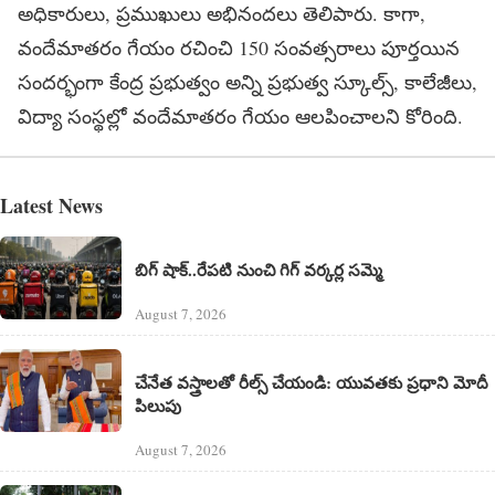
అధికారులు, ప్రముఖులు అభినందలు తెలిపారు. కాగా,
వందేమాతరం గేయం రచించి 150 సంవత్సరాలు పూర్తయిన
సందర్భంగా కేంద్ర ప్రభుత్వం అన్ని ప్రభుత్వ స్కూల్స్, కాలేజీలు,
విద్యా సంస్థల్లో వందేమాతరం గేయం ఆలపించాలని కోరింది.
Latest News
బిగ్ షాక్..రేపటి నుంచి గిగ్ వర్కర్ల సమ్మె
August 7, 2026
చేనేత వస్త్రాలతో రీల్స్ చేయండి: యువతకు ప్రధాని మోదీ
పిలుపు
August 7, 2026