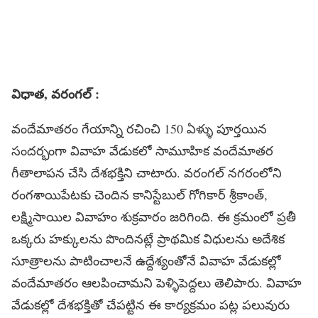
విధాత, వరంగల్ :
వందేమాతరం గేయాన్ని రచించి 150 ఏళ్ళు పూర్తయిన
సందర్భంగా వివాహ వేడుకలో సామూహిక వందేమాతర
గీతాలాపన చేసి దేశభక్తిని చాటారు. వరంగల్ నగరంలోని
రంగశాయిపేటకు చెందిన కానిస్టేబుల్ గోగికార్ శ్రీకాంత్,
లక్ష్మిసాయిల వివాహం శుక్రవారం జరిగింది. ఈ క్రమంలో ప్రతీ
ఒక్కరు హక్కులను పొందినట్లే ప్రాథమిక విధులను అదేశిక
సూత్రాలను పాటించాలనే ఉద్దేశ్యంతోనే వివాహ వేడుకల్లో
వందేమాతరం ఆలపించామని పెళ్ళిపెద్దలు తెలిపారు. వివాహ
వేడుకల్లో దేశభక్తితో చేపట్టిన ఈ కార్యక్రమం పట్ల పలువురు