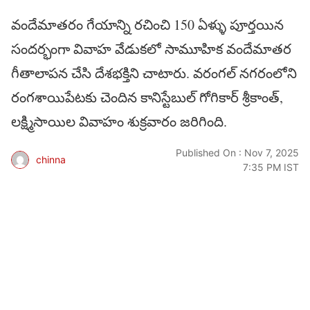
వందేమాతరం గేయాన్ని రచించి 150 ఏళ్ళు పూర్తయిన
సందర్భంగా వివాహ వేడుకలో సామూహిక వందేమాతర
గీతాలాపన చేసి దేశభక్తిని చాటారు. వరంగల్ నగరంలోని
రంగశాయిపేటకు చెందిన కానిస్టేబుల్ గోగికార్ శ్రీకాంత్,
లక్ష్మిసాయిల వివాహం శుక్రవారం జరిగింది.
Published On : Nov 7, 2025
chinna
7:35 PM IST