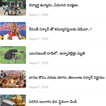
విద్యార్ధి ఉన్మాదం..ఏడుగురి దుర్మణం
August 7, 2026
రేవంత్ సర్కార్ తో కమ్యూనిస్టులకు చెడిందా..?
August 7, 2026
ఎలుగుబంటి దాడిలో.. అన్నాచెల్లెళ్లు మృతి
August 7, 2026
వానల కోసం వరుణ యాగం..తెలంగాణ సర్కార్ నిర్ణయం
August 7, 2026
పెరిగిన బంగారం ధర..స్థిరంగా వెండి