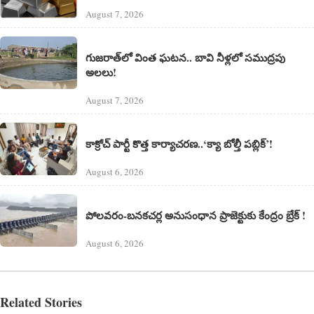
August 7, 2026
గుజరాత్‌లో వింత ఘటన.. బావి నీళ్లలో సముద్రపు
అలలు!
August 7, 2026
కాక్రోచ్ పార్టీ కొత్త కార్యాచరణ..‘క్యా బోల్తీ పబ్లిక్’!
August 6, 2026
పోలవరం-బనకచర్ల అనుసంధాన ప్రాజెక్టుకు కేంద్రం బ్రేక్ !
August 6, 2026
Related Stories