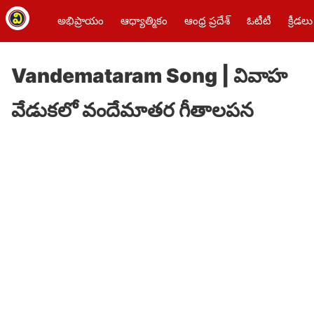
అభిప్రాయం
ఆధ్యాత్మికం
ఆంధ్ర ప్రదేశ్
ఓటీటీ
క్రీడలు
Vandemataram Song | వివాహ
వేడుకలో వందేమాతర గీతాలపన