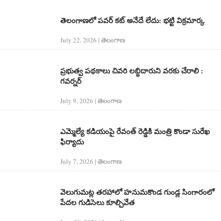
తెలంగాణలో పవర్ కట్ అనేదే లేదు: భట్టి విక్రమార్క
July 22, 2026 | తెలంగాణ‌
ప్రభుత్వ పథకాలు చివరి లబ్ధిదారుని వరకు చేరాలి :
గవర్నర్‌
July 9, 2026 | తెలంగాణ‌
ఎమ్మెల్యే కడియంపై రేవంత్ రెడ్డికి మంత్రి కొండా సురేఖ
ఫిర్యాదు
July 7, 2026 | తెలంగాణ‌
వెలుగుమట్ల తరహాలో హనుమకొండ గుండ్ల సింగారంలో
పేదల గుడిసెలు కూల్చివేత